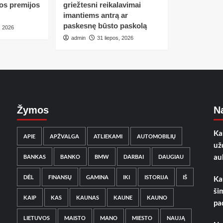
tos premijos
griežtesni reikalavimai
imantiems antrą ar
paskesnę būsto paskolą
, 2026
admin
31 liepos, 2026
Žymos
Na
Ka
APIE
APŽVALGA
ATLIEKAMI
AUTOMOBILIŲ
už
au
BANKAS
BANKO
BMW
DARBAI
DAUGIAU
DĖL
FINANSŲ
GAMINA
IKI
ISTORIJA
IŠ
Ka
ši
KAIP
KAS
KAUNAS
KAUNE
KAUNO
pa
LIETUVOS
MAISTO
MANO
MIESTO
NAUJĄ