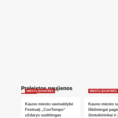
Praleistos naujienos
MIESTŲ ĮDOMYBĖS
MIESTŲ ĮDOMYBĖS
Kauno miesto savivaldybė
Kauno miesto s
Festivalį „ConTempo“
Iškilmingai pag
uždarys sudėtingas
šimtukininkai ir 