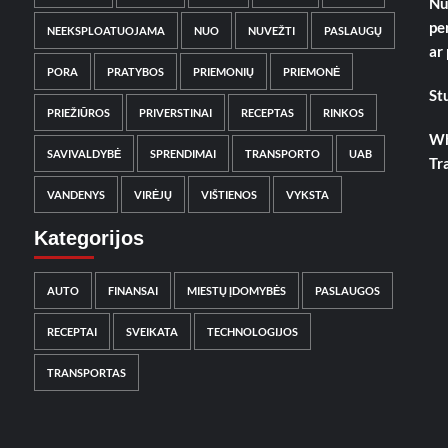
Nu
pe
NEEKSPLOATUOJAMA
NUO
NUVEŽTI
PASLAUGŲ
ar
PORA
PRATYBOS
PRIEMONIŲ
PRIEMONĖ
St
PRIEŽIŪROS
PRIVERSTINAI
RECEPTAS
RINKOS
Wh
SAVIVALDYBĖ
SPRENDIMAI
TRANSPORTO
UAB
Tr
VANDENYS
VIRĖJŲ
VIŠTIENOS
VYKSTA
Kategorijos
AUTO
FINANSAI
MIESTŲ ĮDOMYBĖS
PASLAUGOS
RECEPTAI
SVEIKATA
TECHNOLOGIJOS
TRANSPORTAS