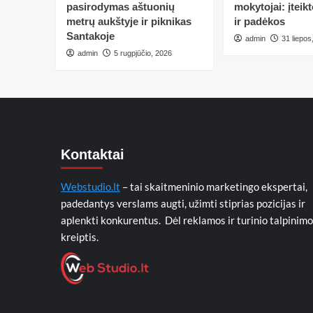
pasirodymas aštuonių
mokytojai: įteik
metrų aukštyje ir piknikas
ir padėkos
Santakoje
admin
31 liepos
admin
5 rugpjūčio, 2026
Kontaktai
Webstudio.lt
– tai skaitmeninio marketingo ekspertai,
padedantys verslams augti, užimti stiprias pozicijas ir
aplenkti konkurentus. Dėl reklamos ir turinio talpinimo
kreiptis.