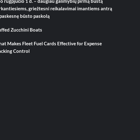
o rugpjūčio 1 d. – daugiau galimybių pirmą būstą
rkantiesiems, griežtesni reikalavimai imantiems antrą
 paskesnę būsto paskolą
uffed Zucchini Boats
at Makes Fleet Fuel Cards Effective for Expense
acking Control