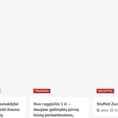
FINANSAI
RECEPTAI
avivaldybė
Nuo rugpjūčio 1 d. –
Stuffed Zuc
erbti Kauno
daugiau galimybių pirmą
admin
31
jų
būstą perkantiesiems,