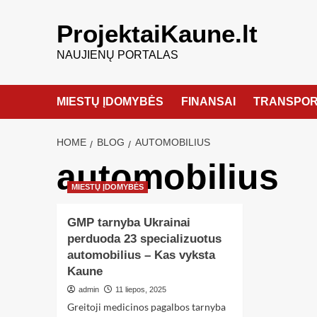
ProjektaiKaune.lt
NAUJIENŲ PORTALAS
MIESTŲ ĮDOMYBĖS
FINANSAI
TRANSPOR
HOME
BLOG
AUTOMOBILIUS
automobilius
MIESTŲ ĮDOMYBĖS
GMP tarnyba Ukrainai
perduoda 23 specializuotus
automobilius – Kas vyksta
Kaune
admin
11 liepos, 2025
Greitoji medicinos pagalbos tarnyba