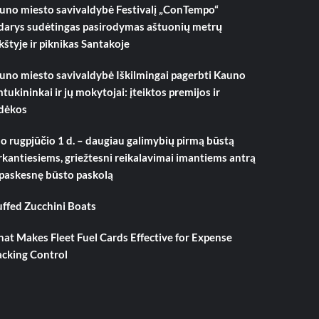
uno miesto savivaldybė Festivalį „ConTempo“
darys sudėtingas pasirodymas aštuonių metrų
kštyje ir piknikas Santakoje
uno miesto savivaldybė Iškilmingai pagerbti Kauno
mtukininkai ir jų mokytojai: įteiktos premijos ir
dėkos
o rugpjūčio 1 d. – daugiau galimybių pirmą būstą
rkantiesiems, griežtesni reikalavimai imantiems antrą
 paskesnę būsto paskolą
uffed Zucchini Boats
at Makes Fleet Fuel Cards Effective for Expense
acking Control