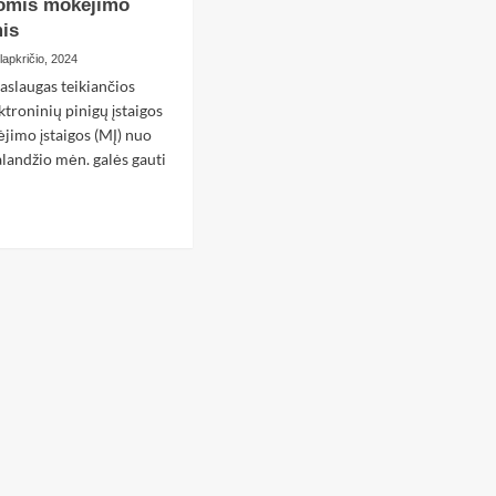
iomis mokėjimo
is
lapkričio, 2024
slaugas teikiančios
ktroninių pinigų įstaigos
ėjimo įstaigos (MĮ) nuo
alandžio mėn. galės gauti