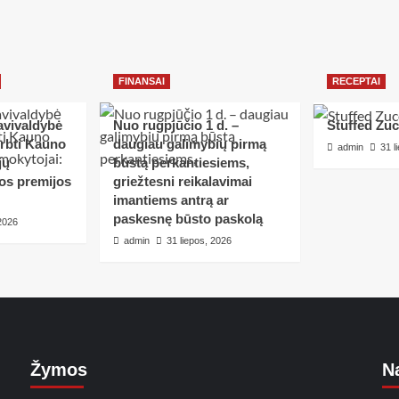
FINANSAI
RECEPTAI
avivaldybė
Nuo rugpjūčio 1 d. –
Stuffed Zuc
erbti Kauno
daugiau galimybių pirmą
admin
31 l
jų
būstą perkantiesiems,
tos premijos
griežtesni reikalavimai
imantiems antrą ar
paskesnę būsto paskolą
 2026
admin
31 liepos, 2026
Žymos
Na