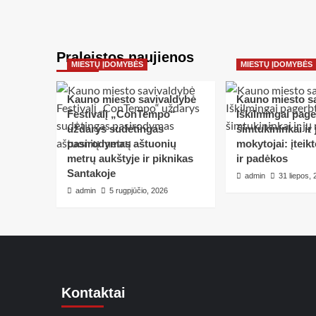
Praleistos naujienos
MIESTŲ ĮDOMYBĖS
MIESTŲ ĮDOMYBĖS
Kauno miesto savivaldybė
Kauno miesto s
Festivalį „ConTempo“
Iškilmingai pag
uždarys sudėtingas
šimtukininkai ir 
pasirodymas aštuonių
mokytojai: įteik
metrų aukštyje ir piknikas
ir padėkos
Santakoje
admin
31 liepos,
admin
5 rugpjūčio, 2026
Kontaktai