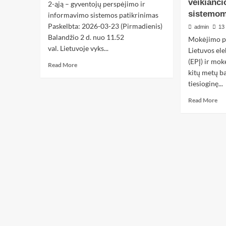
veikianč
2-ąją – gyventojų perspėjimo ir
sistemom
informavimo sistemos patikrinimas
Paskelbta: 2026-03-23 (Pirmadienis)
admin
13 
Balandžio 2 d. nuo 11.52
Mokėjimo pa
val. Lietuvoje vyks...
Lietuvos ele
(EPĮ) ir mok
Read More
kitų metų b
tiesioginę...
Read More