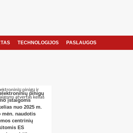
TAS
TECHNOLOGIJOS
PASLAUGOS
elektroninių pinigų
imo įstaigoms
kelias nuo 2025 m.
o mėn. naudotis
emos centrinių
kitomis ES