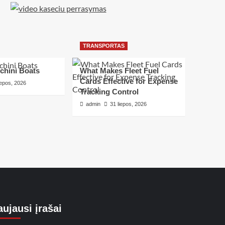
TRANSPORTAS
chini Boats
What Makes Fleet Fuel
Cards Effective for Expense
iepos, 2026
Tracking Control
admin
31 liepos, 2026
ujausi įrašai