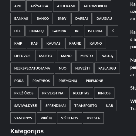
Ka
APIE
APŽVALGA
ATLIEKAMI
AUTOMOBILIŲ
už
au
BANKAS
BANKO
BMW
DARBAI
DAUGIAU
DĖL
FINANSŲ
GAMINA
IKI
ISTORIJA
IŠ
Ka
ši
KAIP
KAS
KAUNAS
KAUNE
KAUNO
pa
LIETUVOS
MAISTO
MANO
MIESTO
NAUJĄ
Nu
pe
NEEKSPLOATUOJAMA
NUO
NUVEŽTI
PASLAUGŲ
ar
PORA
PRATYBOS
PRIEMONIŲ
PRIEMONĖ
St
PRIEŽIŪROS
PRIVERSTINAI
RECEPTAS
RINKOS
Wh
SAVIVALDYBĖ
SPRENDIMAI
TRANSPORTO
UAB
Tr
VANDENYS
VIRĖJŲ
VIŠTIENOS
VYKSTA
Kategorijos