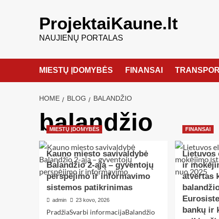
ProjektaiKaune.lt
NAUJIENŲ PORTALAS
MIESTŲ ĮDOMYBĖS
FINANSAI
TRANSPOR
HOME
BLOG
BALANDŽIO
balandžio
MIESTŲ ĮDOMYBĖS
FINANSAI
Kauno miesto savivaldybė
Lietuvos 
Balandžio 2-ąją – gyventojų
ir mokėj
perspėjimo ir informavimo
atvertas 
sistemos patikrinimas
balandži
Eurosist
admin
23 kovo, 2026
bankų ir 
PradžiaSvarbi informacijaBalandžio