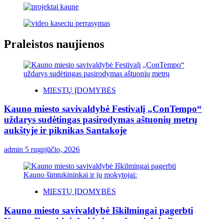
Praleistos naujienos
MIESTŲ ĮDOMYBĖS
Kauno miesto savivaldybė Festivalį „ConTempo“
uždarys sudėtingas pasirodymas aštuonių metrų
aukštyje ir piknikas Santakoje
admin
5 rugpjūčio, 2026
MIESTŲ ĮDOMYBĖS
Kauno miesto savivaldybė Iškilmingai pagerbti