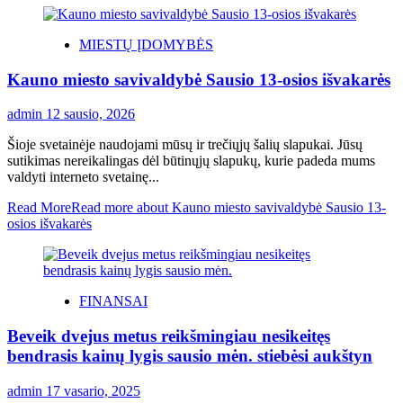
MIESTŲ ĮDOMYBĖS
Kauno miesto savivaldybė Sausio 13-osios išvakarės
admin
12 sausio, 2026
Šioje svetainėje naudojami mūsų ir trečiųjų šalių slapukai. Jūsų
sutikimas nereikalingas dėl būtinųjų slapukų, kurie padeda mums
valdyti interneto svetainę...
Read More
Read more about Kauno miesto savivaldybė Sausio 13-
osios išvakarės
FINANSAI
Beveik dvejus metus reikšmingiau nesikeitęs
bendrasis kainų lygis sausio mėn. stiebėsi aukštyn
admin
17 vasario, 2025