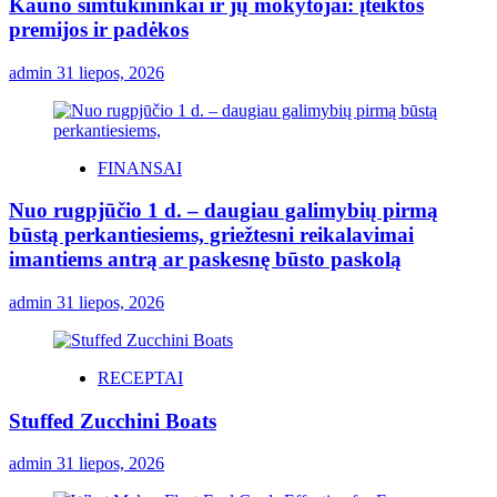
Kauno šimtukininkai ir jų mokytojai: įteiktos
premijos ir padėkos
admin
31 liepos, 2026
FINANSAI
Nuo rugpjūčio 1 d. – daugiau galimybių pirmą
būstą perkantiesiems, griežtesni reikalavimai
imantiems antrą ar paskesnę būsto paskolą
admin
31 liepos, 2026
RECEPTAI
Stuffed Zucchini Boats
admin
31 liepos, 2026