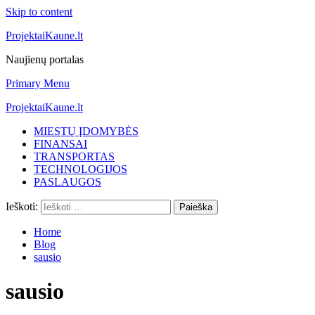
Skip to content
ProjektaiKaune.lt
Naujienų portalas
Primary Menu
ProjektaiKaune.lt
MIESTŲ ĮDOMYBĖS
FINANSAI
TRANSPORTAS
TECHNOLOGIJOS
PASLAUGOS
Ieškoti:
Home
Blog
sausio
sausio