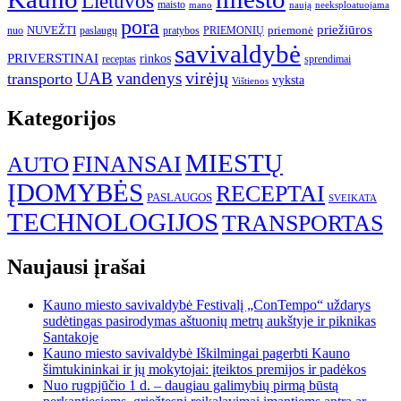
Lietuvos
maisto
neeksploatuojama
mano
naują
pora
priežiūros
NUVEŽTI
nuo
paslaugų
pratybos
PRIEMONIŲ
priemonė
savivaldybė
PRIVERSTINAI
rinkos
receptas
sprendimai
UAB
vandenys
virėjų
transporto
vyksta
Vištienos
Kategorijos
MIESTŲ
FINANSAI
AUTO
ĮDOMYBĖS
RECEPTAI
PASLAUGOS
SVEIKATA
TECHNOLOGIJOS
TRANSPORTAS
Naujausi įrašai
Kauno miesto savivaldybė Festivalį „ConTempo“ uždarys
sudėtingas pasirodymas aštuonių metrų aukštyje ir piknikas
Santakoje
Kauno miesto savivaldybė Iškilmingai pagerbti Kauno
šimtukininkai ir jų mokytojai: įteiktos premijos ir padėkos
Nuo rugpjūčio 1 d. – daugiau galimybių pirmą būstą