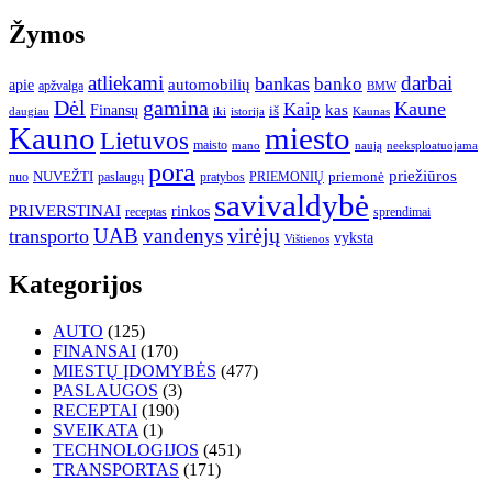
Žymos
atliekami
darbai
bankas
banko
automobilių
apie
apžvalga
BMW
gamina
Dėl
Kaune
Kaip
Finansų
kas
iš
daugiau
iki
istorija
Kaunas
Kauno
miesto
Lietuvos
maisto
neeksploatuojama
mano
naują
pora
priežiūros
NUVEŽTI
nuo
paslaugų
pratybos
PRIEMONIŲ
priemonė
savivaldybė
PRIVERSTINAI
rinkos
receptas
sprendimai
UAB
vandenys
virėjų
transporto
vyksta
Vištienos
Kategorijos
AUTO
(125)
FINANSAI
(170)
MIESTŲ ĮDOMYBĖS
(477)
PASLAUGOS
(3)
RECEPTAI
(190)
SVEIKATA
(1)
TECHNOLOGIJOS
(451)
TRANSPORTAS
(171)