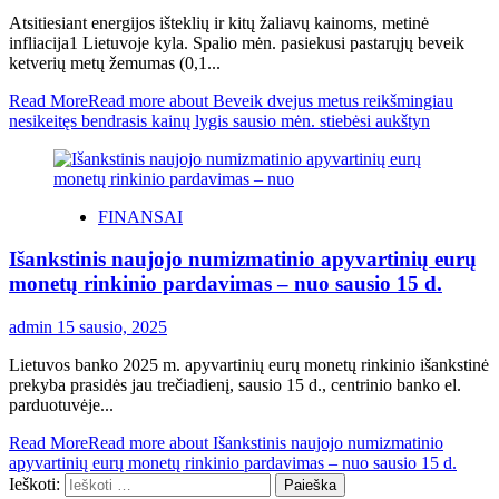
Atsitiesiant energijos išteklių ir kitų žaliavų kainoms, metinė
infliacija1 Lietuvoje kyla. Spalio mėn. pasiekusi pastarųjų beveik
ketverių metų žemumas (0,1...
Read More
Read more about Beveik dvejus metus reikšmingiau
nesikeitęs bendrasis kainų lygis sausio mėn. stiebėsi aukštyn
FINANSAI
Išankstinis naujojo numizmatinio apyvartinių eurų
monetų rinkinio pardavimas – nuo sausio 15 d.
admin
15 sausio, 2025
Lietuvos banko 2025 m. apyvartinių eurų monetų rinkinio išankstinė
prekyba prasidės jau trečiadienį, sausio 15 d., centrinio banko el.
parduotuvėje...
Read More
Read more about Išankstinis naujojo numizmatinio
apyvartinių eurų monetų rinkinio pardavimas – nuo sausio 15 d.
Ieškoti: