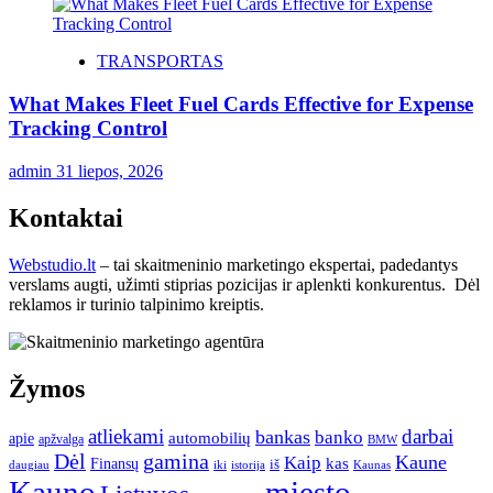
TRANSPORTAS
What Makes Fleet Fuel Cards Effective for Expense
Tracking Control
admin
31 liepos, 2026
Kontaktai
Webstudio.lt
– tai skaitmeninio marketingo ekspertai, padedantys
verslams augti, užimti stiprias pozicijas ir aplenkti konkurentus. Dėl
reklamos ir turinio talpinimo kreiptis.
Žymos
atliekami
darbai
bankas
banko
automobilių
apie
apžvalga
BMW
gamina
Dėl
Kaune
Kaip
Finansų
kas
iš
daugiau
iki
istorija
Kaunas
Kauno
miesto