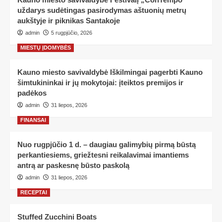
uždarys sudėtingas pasirodymas aštuonių metrų
aukštyje ir piknikas Santakoje
admin
5 rugpjūčio, 2026
MIESTŲ ĮDOMYBĖS
Kauno miesto savivaldybė Iškilmingai pagerbti Kauno
šimtukininkai ir jų mokytojai: įteiktos premijos ir
padėkos
admin
31 liepos, 2026
FINANSAI
Nuo rugpjūčio 1 d. – daugiau galimybių pirmą būstą
perkantiesiems, griežtesni reikalavimai imantiems
antrą ar paskesnę būsto paskolą
admin
31 liepos, 2026
RECEPTAI
Stuffed Zucchini Boats