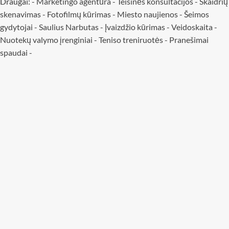
Draugai: -
Marketingo agentūra
-
Teisinės konsultacijos
-
Skaidrių
skenavimas
-
Fotofilmų kūrimas
-
Miesto naujienos
-
Šeimos
gydytojai
-
Saulius Narbutas
-
Įvaizdžio kūrimas
-
Veidoskaita
-
Nuotekų valymo įrenginiai -
Teniso treniruotės
- Pranešimai
spaudai -