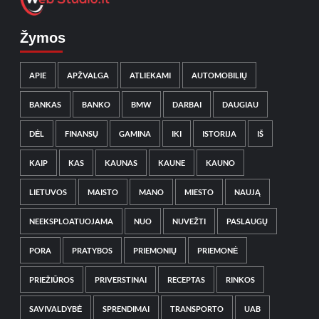
Žymos
APIE
APŽVALGA
ATLIEKAMI
AUTOMOBILIŲ
BANKAS
BANKO
BMW
DARBAI
DAUGIAU
DĖL
FINANSŲ
GAMINA
IKI
ISTORIJA
IŠ
KAIP
KAS
KAUNAS
KAUNE
KAUNO
LIETUVOS
MAISTO
MANO
MIESTO
NAUJĄ
NEEKSPLOATUOJAMA
NUO
NUVEŽTI
PASLAUGŲ
PORA
PRATYBOS
PRIEMONIŲ
PRIEMONĖ
PRIEŽIŪROS
PRIVERSTINAI
RECEPTAS
RINKOS
SAVIVALDYBĖ
SPRENDIMAI
TRANSPORTO
UAB