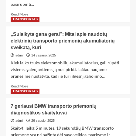
pasirūpinti...
Read More
TRANSPORTAS
„Sulaikyta gana gerai“: Mitai apie naudotų
elektrinių transporto priemonių akumuliatorių
sveikatą, kuri
admin
14 vasario, 2025
Kiek laiko truks elektromobilių akumuliatorius, gali rūpėti
visiems, galvojantiems ją nusipirkti. Tačiau naujame
pranešime nustatyta, kad jie turi ilgesnį galiojimo...
Read More
TRANSPORTAS
7 geriausi BMW transporto priemonių
diagnostikos skaitytuvai
admin
26 sausio, 2025
Skaityti laiką:5 minutės, 19 sekundžių BMW transporto
priemonė yra pripažinta dėl savo veiklos, tvarkymo ir