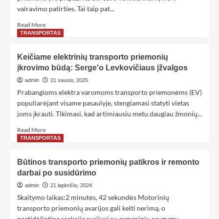
vairavimo patirties. Tai taip pat...
Read More
TRANSPORTAS
Keičiame elektrinių transporto priemonių
įkrovimo būdą: Serge'o Levkovičiaus įžvalgos
admin
21 sausio, 2025
Prabangioms elektra varomoms transporto priemonėms (EV)
populiarėjant visame pasaulyje, stengiamasi statyti vietas
joms įkrauti. Tikimasi, kad artimiausiu metu daugiau žmonių...
Read More
TRANSPORTAS
Būtinos transporto priemonių patikros ir remonto
darbai po susidūrimo
admin
21 lapkričio, 2024
Skaitymo laikas:2 minutės, 42 sekundės Motorinių
transporto priemonių avarijos gali kelti nerimą, o
neatidėliotina reakcija susijusi su asmeniniu saugumu.