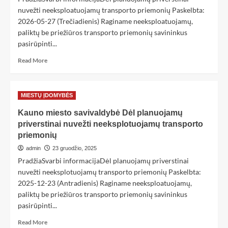
nuvežti neeksploatuojamų transporto priemonių Paskelbta:
2026-05-27 (Trečiadienis) Raginame neeksploatuojamų,
paliktų be priežiūros transporto priemonių savininkus
pasirūpinti...
Read More
MIESTŲ ĮDOMYBĖS
Kauno miesto savivaldybė Dėl planuojamų
priverstinai nuvežti neeksplotuojamų transporto
priemonių
admin
23 gruodžio, 2025
PradžiaSvarbi informacijaDėl planuojamų priverstinai
nuvežti neeksplotuojamų transporto priemonių Paskelbta:
2025-12-23 (Antradienis) Raginame neeksploatuojamų,
paliktų be priežiūros transporto priemonių savininkus
pasirūpinti...
Read More