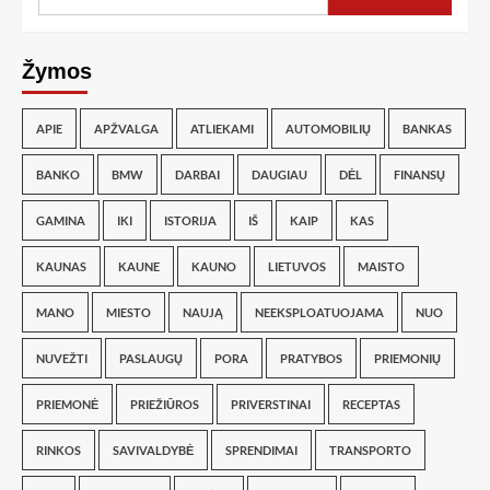
Žymos
APIE
APŽVALGA
ATLIEKAMI
AUTOMOBILIŲ
BANKAS
BANKO
BMW
DARBAI
DAUGIAU
DĖL
FINANSŲ
GAMINA
IKI
ISTORIJA
IŠ
KAIP
KAS
KAUNAS
KAUNE
KAUNO
LIETUVOS
MAISTO
MANO
MIESTO
NAUJĄ
NEEKSPLOATUOJAMA
NUO
NUVEŽTI
PASLAUGŲ
PORA
PRATYBOS
PRIEMONIŲ
PRIEMONĖ
PRIEŽIŪROS
PRIVERSTINAI
RECEPTAS
RINKOS
SAVIVALDYBĖ
SPRENDIMAI
TRANSPORTO