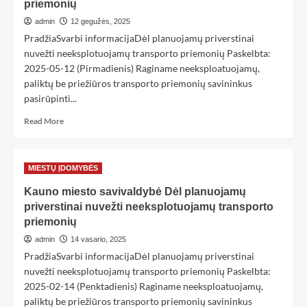
priemonių
admin
12 gegužės, 2025
PradžiaSvarbi informacijaDėl planuojamų priverstinai
nuvežti neeksplotuojamų transporto priemonių Paskelbta:
2025-05-12 (Pirmadienis) Raginame neeksploatuojamų,
paliktų be priežiūros transporto priemonių savininkus
pasirūpinti...
Read More
MIESTŲ ĮDOMYBĖS
Kauno miesto savivaldybė Dėl planuojamų
priverstinai nuvežti neeksplotuojamų transporto
priemonių
admin
14 vasario, 2025
PradžiaSvarbi informacijaDėl planuojamų priverstinai
nuvežti neeksplotuojamų transporto priemonių Paskelbta:
2025-02-14 (Penktadienis) Raginame neeksploatuojamų,
paliktų be priežiūros transporto priemonių savininkus