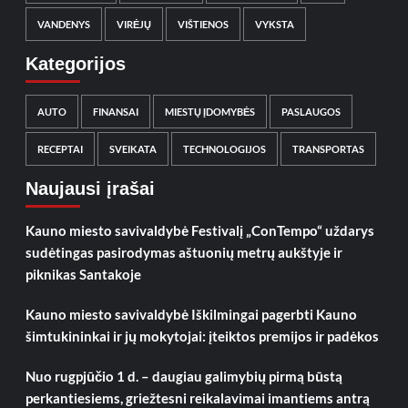
VANDENYS
VIRĖJŲ
VIŠTIENOS
VYKSTA
Kategorijos
AUTO
FINANSAI
MIESTŲ ĮDOMYBĖS
PASLAUGOS
RECEPTAI
SVEIKATA
TECHNOLOGIJOS
TRANSPORTAS
Naujausi įrašai
Kauno miesto savivaldybė Festivalį „ConTempo“ uždarys
sudėtingas pasirodymas aštuonių metrų aukštyje ir
piknikas Santakoje
Kauno miesto savivaldybė Iškilmingai pagerbti Kauno
šimtukininkai ir jų mokytojai: įteiktos premijos ir padėkos
Nuo rugpjūčio 1 d. – daugiau galimybių pirmą būstą
perkantiesiems, griežtesni reikalavimai imantiems antrą