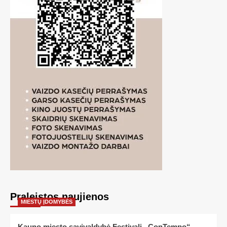
Praleistos naujienos
MIESTŲ ĮDOMYBĖS
Kauno miesto savivaldybė Festivalį „ConTempo“