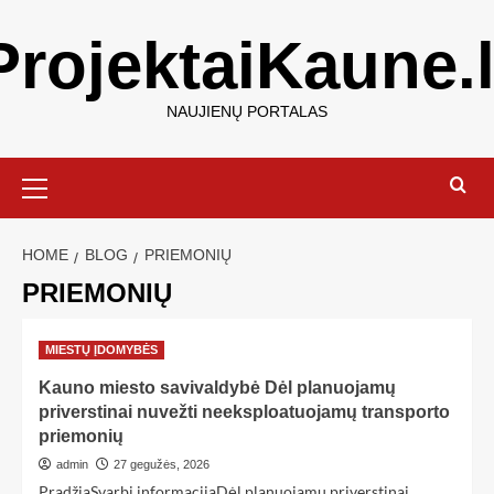
ProjektaiKaune.l
NAUJIENŲ PORTALAS
HOME
BLOG
PRIEMONIŲ
PRIEMONIŲ
MIESTŲ ĮDOMYBĖS
Kauno miesto savivaldybė Dėl planuojamų
priverstinai nuvežti neeksploatuojamų transporto
priemonių
admin
27 gegužės, 2026
PradžiaSvarbi informacijaDėl planuojamų priverstinai