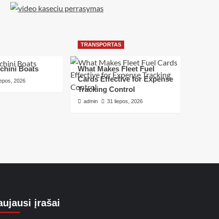
TRANSPORTAS
chini Boats
What Makes Fleet Fuel
Cards Effective for Expense
iepos, 2026
Tracking Control
admin
31 liepos, 2026
ujausi įrašai