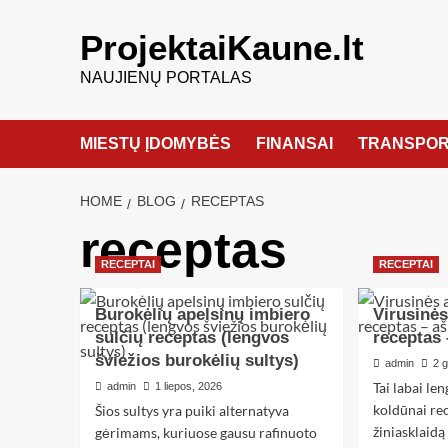
ProjektaiKaune.lt
NAUJIENŲ PORTALAS
MIESTŲ ĮDOMYBĖS
FINANSAI
TRANSPOR
HOME
BLOG
RECEPTAS
receptas
RECEPTAI
RECEPTAI
Burokėlių apelsinų imbiero
Virusinė
sulčių receptas (lengvos
receptas 
šviežios burokėlių sultys)
admin
2 
Tai labai le
admin
1 liepos, 2026
koldūnai re
Šios sultys yra puiki alternatyva
žiniasklaidą
gėrimams, kuriuose gausu rafinuoto