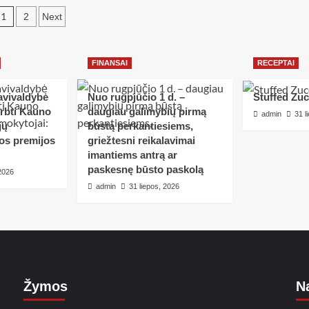
1
2
Next
FINANSAI
RECEPTAI
avivaldybė
Nuo rugpjūčio 1 d. –
Stuffed Zuc
erbti Kauno
daugiau galimybių pirmą
admin
31 l
jų
būstą perkantiesiems,
tos premijos
griežtesni reikalavimai
imantiems antrą ar
paskesnę būsto paskolą
 2026
admin
31 liepos, 2026
Žymos
Na