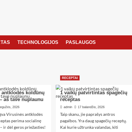
TAS
TECHNOLOGIJOS
PASLAUGOS
RECEPTAI
s antklodės koldūnų
1 vaikų patvirtintas spagečių
– aš tave nuplaunu
receptas
gegužės, 2026
admin
17 balandžio, 2026
ngva Virusinės antklodės
Taip skanu, jie paprašys antros
ceptas perima socialinę
pagalbos. Yra daug spagečių receptų.
 – ir dėl geros priežasties!
Kai kurie užtrunka valandas, kiti