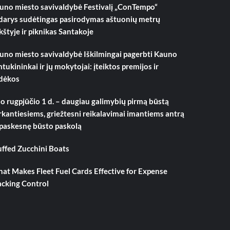
uno miesto savivaldybė Festivalį „ConTempo“
darys sudėtingas pasirodymas aštuonių metrų
kštyje ir piknikas Santakoje
uno miesto savivaldybė Iškilmingai pagerbti Kauno
mtukininkai ir jų mokytojai: įteiktos premijos ir
dėkos
o rugpjūčio 1 d. – daugiau galimybių pirmą būstą
rkantiesiems, griežtesni reikalavimai imantiems antrą
 paskesnę būsto paskolą
uffed Zucchini Boats
at Makes Fleet Fuel Cards Effective for Expense
acking Control