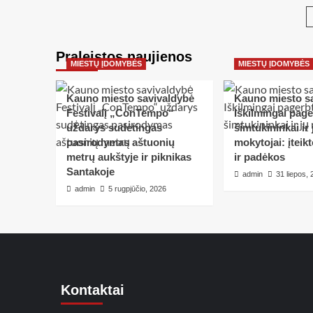
Praleistos naujienos
MIESTŲ ĮDOMYBĖS
MIESTŲ ĮDOMYBĖS
Kauno miesto savivaldybė
Kauno miesto s
Festivalį „ConTempo“
Iškilmingai pag
uždarys sudėtingas
šimtukininkai ir 
pasirodymas aštuonių
mokytojai: įteik
metrų aukštyje ir piknikas
ir padėkos
Santakoje
admin
31 liepos,
admin
5 rugpjūčio, 2026
Kontaktai