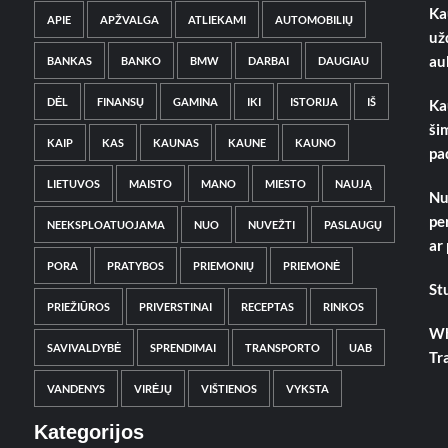
Ka
APIE
APŽVALGA
ATLIEKAMI
AUTOMOBILIŲ
už
au
BANKAS
BANKO
BMW
DARBAI
DAUGIAU
DĖL
FINANSŲ
GAMINA
IKI
ISTORIJA
IŠ
Ka
ši
KAIP
KAS
KAUNAS
KAUNE
KAUNO
pa
LIETUVOS
MAISTO
MANO
MIESTO
NAUJĄ
Nu
pe
NEEKSPLOATUOJAMA
NUO
NUVEŽTI
PASLAUGŲ
ar
PORA
PRATYBOS
PRIEMONIŲ
PRIEMONĖ
St
PRIEŽIŪROS
PRIVERSTINAI
RECEPTAS
RINKOS
Wh
SAVIVALDYBĖ
SPRENDIMAI
TRANSPORTO
UAB
Tr
VANDENYS
VIRĖJŲ
VIŠTIENOS
VYKSTA
Kategorijos