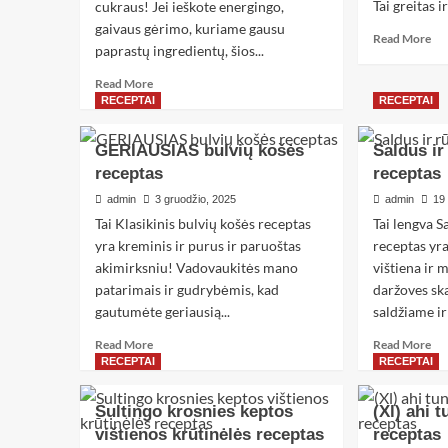
Tai greitas 
cukraus! Jei ieškote energingo,
gaivaus gėrimo, kuriame gausu
Read More
paprastų ingredientų, šios...
Read More
RECEPTAI
RECEPTAI
GERIAUSIAS bulvių košės
Saldus ir
receptas
receptas
admin
3 gruodžio, 2025
admin
19
Tai Klasikinis bulvių košės receptas
Tai lengva S
yra kreminis ir purus ir paruoštas
receptas yra
akimirksniu! Vadovaukitės mano
vištiena ir 
patarimais ir gudrybėmis, kad
daržoves s
gautumėte geriausią...
saldžiame ir
Read More
Read More
RECEPTAI
RECEPTAI
Sultingo krosnies keptos
(Xl) ahi 
vištienos krūtinėlės receptas
receptas