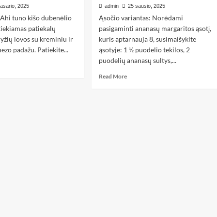
vasario, 2025
admin
25 sausio, 2025
s Ahi tuno kišo dubenėlio
Ąsočio variantas: Norėdami
tiekiamas patiekalų
pasigaminti ananasų margaritos ąsotį,
 ryžių lovos su kreminiu ir
kuris aptarnauja 8, susimaišykite
ezo padažu. Patiekite...
ąsotyje: 1 ½ puodelio tekilos, 2
puodelių ananasų sultys,...
Read More