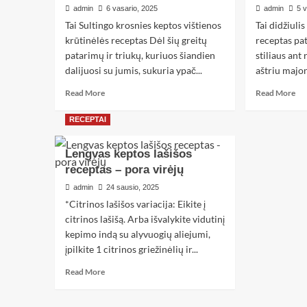
admin
6 vasario, 2025
admin
5 
Tai Sultingo krosnies keptos vištienos
Tai didžiuli
krūtinėlės receptas Dėl šių greitų
receptas pa
patarimų ir triukų, kuriuos šiandien
stiliaus ant
dalijuosi su jumis, sukuria ypač...
aštriu majon
Read More
Read More
RECEPTAI
Lengvas keptos lašišos
receptas – pora virėjų
admin
24 sausio, 2025
*Citrinos lašišos variacija: Eikite į
citrinos lašišą. Arba išvalykite vidutinį
kepimo indą su alyvuogių aliejumi,
įpilkite 1 citrinos griežinėlių ir...
Read More