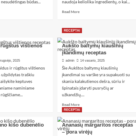
ir nesudėtingas būdas...
naudoja keliolika ingredientų, o kai...
Read More
RECEPTAI
 rūgštus vištienos
Aukšto baltymų kiaušinių
įkandimų receptas
 rugsėjo, 2025
admin
14 vasario, 2025
aldus ir rūgštus vištienos
Šie Aukštos baltymų kiaušinių
 užpildytas traškiu
įkandimai su varške yra supakuoti su
maišykite keptuves
skania kalakutienos dešra, sūriu ir
kaniame naminiame
špinatais įdaryti pusryčių ar
 rūgščiame...
užkandžių....
Read More
RECEPTAI
tuno kišo dubenėlio
Ananasų margaritos receptas
– pora virėjų