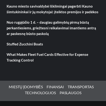
Kauno miesto savivaldybė Iškilmingai pagerbti Kauno
šimtukininkai ir jų mokytojai: įteiktos premijos ir padėkos
Nuo rugpjūčio 1 d. – daugiau galimybių pirmą būstą
perkantiesiems, griežtesni reikalavimai imantiems antrą
ar paskesnę būsto paskolą
Stuffed Zucchini Boats
What Makes Fleet Fuel Cards Effective for Expense
Tracking Control
MIESTŲ ĮDOMYBĖS
FINANSAI
TRANSPORTAS
TECHNOLOGIJOS
PASLAUGOS