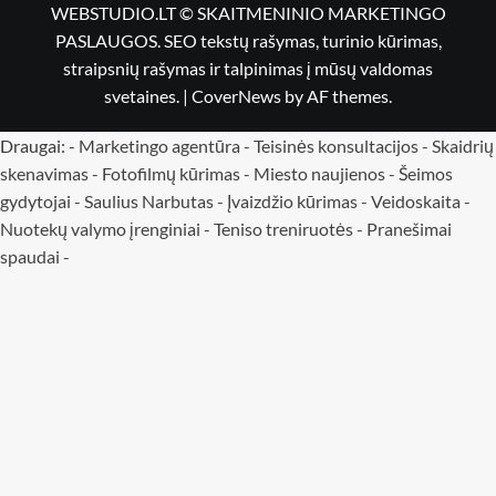
WEBSTUDIO.LT © SKAITMENINIO MARKETINGO
PASLAUGOS. SEO tekstų rašymas, turinio kūrimas,
straipsnių rašymas ir talpinimas į mūsų valdomas
svetaines.
|
CoverNews
by AF themes.
Draugai: -
Marketingo agentūra
-
Teisinės konsultacijos
-
Skaidrių
skenavimas
-
Fotofilmų kūrimas
-
Miesto naujienos
-
Šeimos
gydytojai
-
Saulius Narbutas
-
Įvaizdžio kūrimas
-
Veidoskaita
-
Nuotekų valymo įrenginiai -
Teniso treniruotės
- Pranešimai
spaudai -