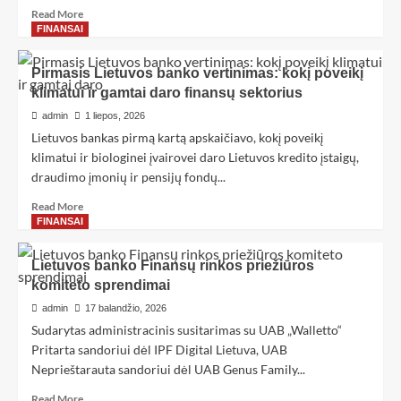
Read More
FINANSAI
Pirmasis Lietuvos banko vertinimas: kokį poveikį
klimatui ir gamtai daro finansų sektorius
admin
1 liepos, 2026
Lietuvos bankas pirmą kartą apskaičiavo, kokį poveikį
klimatui ir biologinei įvairovei daro Lietuvos kredito įstaigų,
draudimo įmonių ir pensijų fondų...
Read More
FINANSAI
Lietuvos banko Finansų rinkos priežiūros
komiteto sprendimai
admin
17 balandžio, 2026
Sudarytas administracinis susitarimas su UAB „Walletto“
Pritarta sandoriui dėl IPF Digital Lietuva, UAB
Neprieštarauta sandoriui dėl UAB Genus Family...
Read More