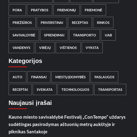
PORA
PRATYBOS
PRIEMONIŲ
PRIEMONĖ
PRIEŽIŪROS
PRIVERSTINAI
RECEPTAS
RINKOS
SAVIVALDYBĖ
SPRENDIMAI
TRANSPORTO
UAB
VANDENYS
VIRĖJŲ
VIŠTIENOS
VYKSTA
Kategorijos
AUTO
FINANSAI
MIESTŲ ĮDOMYBĖS
PASLAUGOS
RECEPTAI
SVEIKATA
TECHNOLOGIJOS
TRANSPORTAS
Naujausi įrašai
Kauno miesto savivaldybė Festivalį „ConTempo“ uždarys
sudėtingas pasirodymas aštuonių metrų aukštyje ir
piknikas Santakoje