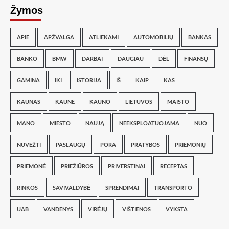
Žymos
APIE
APŽVALGA
ATLIEKAMI
AUTOMOBILIŲ
BANKAS
BANKO
BMW
DARBAI
DAUGIAU
DĖL
FINANSŲ
GAMINA
IKI
ISTORIJA
IŠ
KAIP
KAS
KAUNAS
KAUNE
KAUNO
LIETUVOS
MAISTO
MANO
MIESTO
NAUJĄ
NEEKSPLOATUOJAMA
NUO
NUVEŽTI
PASLAUGŲ
PORA
PRATYBOS
PRIEMONIŲ
PRIEMONĖ
PRIEŽIŪROS
PRIVERSTINAI
RECEPTAS
RINKOS
SAVIVALDYBĖ
SPRENDIMAI
TRANSPORTO
UAB
VANDENYS
VIRĖJŲ
VIŠTIENOS
VYKSTA