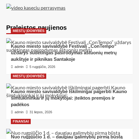
Praleistos naujienos
MIESTŲ ĮDOMYBĖS
Kauno miesto savivaldybė Festivalį „ConTempo“
uždarys sudėtingas pasirodymas aštuonių metrų
aukštyje ir piknikas Santakoje
admin
5 rugpjūčio, 2026
MIESTŲ ĮDOMYBĖS
Kauno miesto savivaldybė Iškilmingai pagerbti Kauno
šimtukininkai ir jų mokytojai: įteiktos premijos ir
padėkos
admin
31 liepos, 2026
FINANSAI
Nuo rugpjūčio 1 d. – daugiau galimybių pirmą būstą