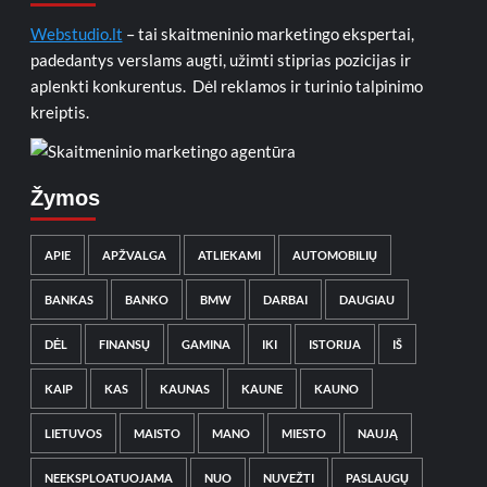
Webstudio.lt
– tai skaitmeninio marketingo ekspertai,
padedantys verslams augti, užimti stiprias pozicijas ir
aplenkti konkurentus. Dėl reklamos ir turinio talpinimo
kreiptis.
Žymos
APIE
APŽVALGA
ATLIEKAMI
AUTOMOBILIŲ
BANKAS
BANKO
BMW
DARBAI
DAUGIAU
DĖL
FINANSŲ
GAMINA
IKI
ISTORIJA
IŠ
KAIP
KAS
KAUNAS
KAUNE
KAUNO
LIETUVOS
MAISTO
MANO
MIESTO
NAUJĄ
NEEKSPLOATUOJAMA
NUO
NUVEŽTI
PASLAUGŲ