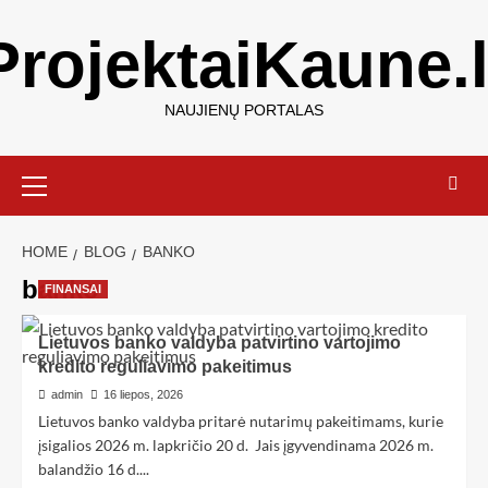
ProjektaiKaune.l
NAUJIENŲ PORTALAS
HOME
BLOG
BANKO
banko
FINANSAI
Lietuvos banko valdyba patvirtino vartojimo
kredito reguliavimo pakeitimus
admin
16 liepos, 2026
Lietuvos banko valdyba pritarė nutarimų pakeitimams, kurie
įsigalios 2026 m. lapkričio 20 d. Jais įgyvendinama 2026 m.
balandžio 16 d....