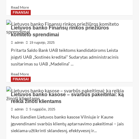
Read More
FINANSAI
Lietuvos banko Finansų rinkos priežiūros
komiteto sprendimai
admin
19 rugsėjo, 2025
Pritarta Saldo Bank UAB teiktoms kandidatūroms Leista
įsigyti UAB „Sostinės kreditai“ Sudarytas administracinis
susitarimas su UAB „Madelina“ ...
Read More
FINANSAI
Lietuvos banko kasose – svarbūs pakeitimai: ką
reikia žinoti klientams
admin
5 rugpjūčio, 2025
Nuo šiandien Lietuvos banko kasose Vilniuje ir Kaune
įgyvendinami svarbūs klientų aptarnavimo pakeitimai – jais
siekiama užtikrinti sklandesnį, efektyvesnį ir...