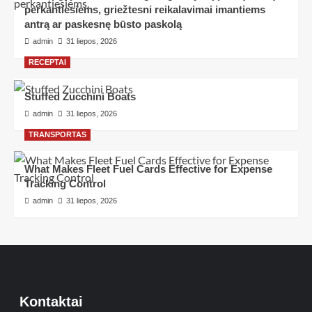
perkantiesiems, griežtesni reikalavimai imantiems
antrą ar paskesnę būsto paskolą
admin
31 liepos, 2026
RECEPTAI
Stuffed Zucchini Boats
admin
31 liepos, 2026
TRANSPORTAS
What Makes Fleet Fuel Cards Effective for Expense
Tracking Control
admin
31 liepos, 2026
Kontaktai