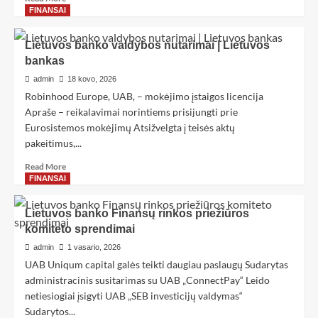
FINANSAI
Lietuvos banko valdybos nutarimai | Lietuvos
bankas
admin
18 kovo, 2026
Robinhood Europe, UAB, – mokėjimo įstaigos licencija
Apraše – reikalavimai norintiems prisijungti prie
Eurosistemos mokėjimų Atsižvelgta į teisės aktų
pakeitimus,...
Read More
FINANSAI
Lietuvos banko Finansų rinkos priežiūros
komiteto sprendimai
admin
1 vasario, 2026
UAB Uniqum capital galės teikti daugiau paslaugų Sudarytas
administracinis susitarimas su UAB „ConnectPay“ Leido
netiesiogiai įsigyti UAB „SEB investicijų valdymas“
Sudarytos...