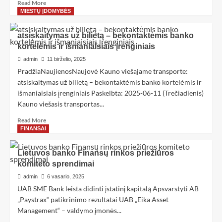
Read More
MIESTŲ ĮDOMYBĖS
atsiskaitymas už bilietą – bekontaktėmis banko
kortelėmis ir išmaniaisiais įrenginiais
admin
11 birželio, 2025
PradžiaNaujienosNaujovė Kauno viešajame transporte:
atsiskaitymas už bilietą – bekontaktėmis banko kortelėmis ir
išmaniaisiais įrenginiais Paskelbta: 2025-06-11 (Trečiadienis)
Kauno viešasis transportas...
Read More
FINANSAI
Lietuvos banko Finansų rinkos priežiūros
komiteto sprendimai
admin
6 vasario, 2025
UAB SME Bank leista didinti įstatinį kapitalą Apsvarstyti AB
„Paystrax“ patikrinimo rezultatai UAB „Eika Asset
Management“ – valdymo įmonės...