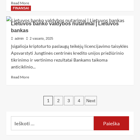
Read More
FINANSAI
Lietuvos banko valdybos nutarimai | Lietuvos
bankas
admin
2 vasario, 2025
Įsigalioja kriptoturto paslaugų teikėjų licencijavimo taisyklės
Apsvarstyti Jungtinės centrinės kredito unijos priežiūrinio
tikrinimo ir vertinimo rezultatai Bankams taikoma
anticiklinio...
Read More
1
2
3
4
Next