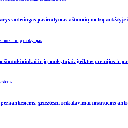
rys sudėtingas pasirodymas aštuonių metrų aukštyje i
šimtukininkai ir jų mokytojai: įteiktos premijos ir p
erkantiesiems, griežtesni reikalavimai imantiems antr