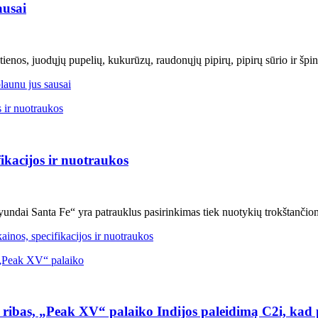
ausai
štienos, juodųjų pupelių, kukurūzų, raudonųjų pipirų, pipirų sūrio ir špina
launu jus sausai
ikacijos ir nuotraukos
yundai Santa Fe“ yra patrauklus pasirinkimas tiek nuotykių trokštančiom
nos, specifikacijos ir nuotraukos
 ribas, „Peak XV“ palaiko Indijos paleidimą C2i, kad p