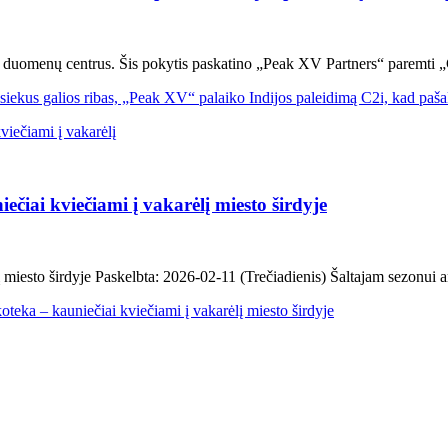
AI duomenų centrus. Šis pokytis paskatino „Peak XV Partners“ paremti „
ekus galios ribas, „Peak XV“ palaiko Indijos paleidimą C2i, kad pašali
čiai kviečiami į vakarėlį miesto širdyje
iesto širdyje Paskelbta: 2026-02-11 (Trečiadienis) Šaltajam sezonui art
eka – kauniečiai kviečiami į vakarėlį miesto širdyje