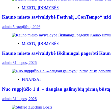
MIESTŲ ĮDOMYBĖS
Kauno miesto savivaldybė Festivalį „ConTempo“ užda
admin
5 rugpjūčio, 2026
MIESTŲ ĮDOMYBĖS
Kauno miesto savivaldybė Iškilmingai pagerbti Kauno 
admin
31 liepos, 2026
FINANSAI
Nuo rugpjūčio 1 d. – daugiau galimybių pirmą būstą p
admin
31 liepos, 2026