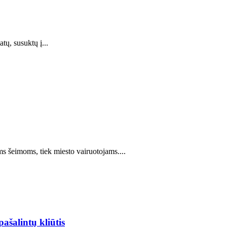
tų, susuktų į...
s šeimoms, tiek miesto vairuotojams....
ašalintų kliūtis