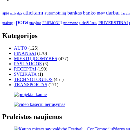
atliekami
darbai
bankas
banko
automobilių
apie
apžvalga
daugia
BMW
pora
priežiūros
PRIVERSTINAI
paslaugų
pratybos
PRIEMONIŲ
priemonė
Kategorijos
AUTO
(125)
FINANSAI
(170)
MIESTŲ ĮDOMYBĖS
(477)
PASLAUGOS
(3)
RECEPTAI
(190)
SVEIKATA
(1)
TECHNOLOGIJOS
(451)
TRANSPORTAS
(171)
Praleistos naujienos