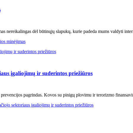
s
imas nereikalingas dėl būtinųjų slapukų, kurie padeda mums valdyti intern
ios minėjimas
us įgaliojimų ir suderintos priežiūros
 prevencijos pagrindas. Kovos su pinigų plovimu ir terorizmo finansavimu
ojo sektoriaus įgaliojimų ir suderintos priežiūros