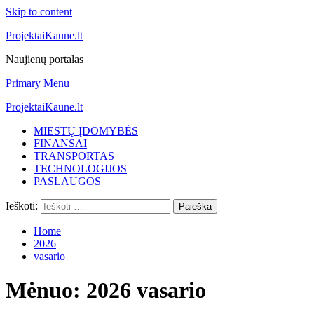
Skip to content
ProjektaiKaune.lt
Naujienų portalas
Primary Menu
ProjektaiKaune.lt
MIESTŲ ĮDOMYBĖS
FINANSAI
TRANSPORTAS
TECHNOLOGIJOS
PASLAUGOS
Ieškoti:
Home
2026
vasario
Mėnuo:
2026 vasario