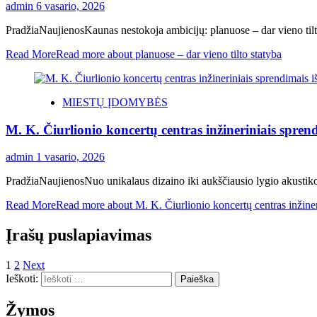
admin
6 vasario, 2026
PradžiaNaujienosKaunas nestokoja ambicijų: planuose – dar vieno tilto 
Read More
Read more about planuose – dar vieno tilto statyba
MIESTŲ ĮDOMYBĖS
M. K. Čiurlionio koncertų centras inžineriniais sprendi
admin
1 vasario, 2026
PradžiaNaujienosNuo unikalaus dizaino iki aukščiausio lygio akustikos:
Read More
Read more about M. K. Čiurlionio koncertų centras inžinerin
Įrašų puslapiavimas
1
2
Next
Ieškoti:
Žymos