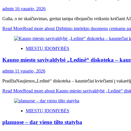
admin
16 vasario, 2026
Galia, o ne skaičiavimas, greitai tampa ribojančiu veiksniu keičiant 
Read More
Read more about Dirbtinio intelekto duomenų centrams pasi
MIESTŲ ĮDOMYBĖS
Kauno miesto savivaldybė „Ledinė“ diskoteka – kaunie
admin
11 vasario, 2026
PradžiaNaujienos„Ledinė“ diskoteka – kauniečiai kviečiami į vakarėlį m
Read More
Read more about Kauno miesto savivaldybė „Ledinė“ diskot
MIESTŲ ĮDOMYBĖS
planuose – dar vieno tilto statyba