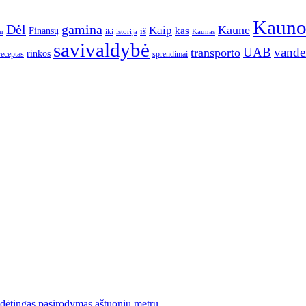
Kaun
gamina
Dėl
Kaune
Kaip
Finansų
kas
iš
u
iki
istorija
Kaunas
savivaldybė
UAB
vande
transporto
rinkos
receptas
sprendimai