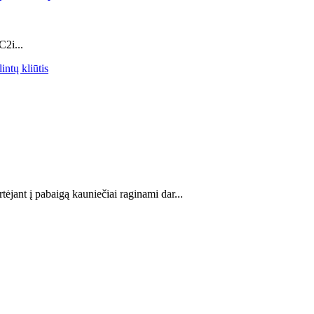
C2i...
ntų kliūtis
ėjant į pabaigą kauniečiai raginami dar...