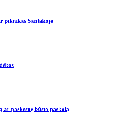
r piknikas Santakoje
adėkos
ą ar paskesnę būsto paskolą