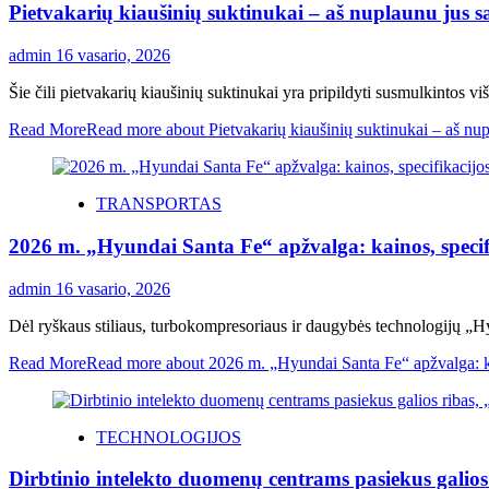
Pietvakarių kiaušinių suktinukai – aš nuplaunu jus s
admin
16 vasario, 2026
Šie čili pietvakarių kiaušinių suktinukai yra pripildyti susmulkintos vi
Read More
Read more about Pietvakarių kiaušinių suktinukai – aš nup
TRANSPORTAS
2026 m. „Hyundai Santa Fe“ apžvalga: kainos, specif
admin
16 vasario, 2026
Dėl ryškaus stiliaus, turbokompresoriaus ir daugybės technologijų „H
Read More
Read more about 2026 m. „Hyundai Santa Fe“ apžvalga: kai
TECHNOLOGIJOS
Dirbtinio intelekto duomenų centrams pasiekus galios