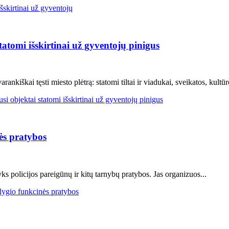
atomi išskirtinai už gyventojų pinigus
nkiškai tęsti miesto plėtrą: statomi tiltai ir viadukai, sveikatos, kultūro
 objektai statomi išskirtinai už gyventojų pinigus
ės pratybos
s policijos pareigūnų ir kitų tarnybų pratybos. Jas organizuos...
ygio funkcinės pratybos