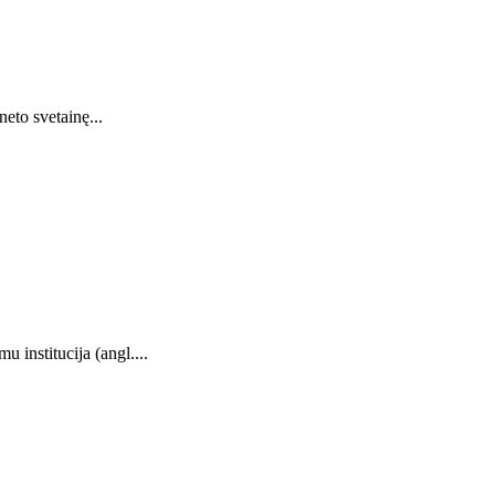
eto svetainę...
 institucija (angl....