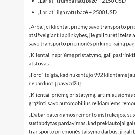
„Lariat“ trumpa ratų bazė – 2150 USD
„Lariat“ ilga ratų bazė – 2500 USD
„Arba, jei klientai, priėmę savo transporto p
atsižvelgiant į aplinkybes, jie gali turėti teis
savo transporto priemonės pirkimo kainą pagal
„Klientai, nepriėmę pristatymo, gali pasirinkti
atstovas.
„Ford“ teigia, kad nukentėjo 992 klientams jau
neparduotų pavyzdžių.
„Klientai, priėmę pristatymą, artimiausiomis
grąžinti savo automobilius reikiamiems remont
„Dabar pateikiamos remonto instrukcijos, sus
sustabdytas pardavimas, kad prekiautojai galė
transporto priemonės taisymo darbus, ji gali bū