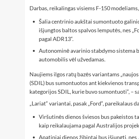
Darbas, reikalingas visiems F-150 modeliams,
Šalia centrinio aukštai sumontuoto galinio
išjungtos baltos spalvos lemputės, nes „Fo
pagal ADR13“.
Autonominė avarinio stabdymo sistema bus
automobilis vėl užvedamas.
Naujiems ilgos ratų bazės variantams „naujos
(SDIL) bus sumontuotos ant kiekvienos transp
kategorijos SDIL, kurie buvo sumontuoti“, – s
„Lariat“ variantai, pasak „Ford“, pareikalaus d
Viršutinės dienos šviesos bus pakeistos tai
kaip reikalaujama pagal Australijos proje
Apatiniai dienos žibintai bus išjungti, nes 