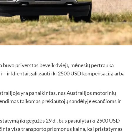
rio buvo priverstas beveik dviejų mėnesių pertrauka
– ir klientai gali gauti iki 2500 USD kompensaciją arba
tralijoje yra panaikintas, nes Australijos motorinių
rendimas taikomas prekiautojų sandėlyje esančioms ir
tatymą iki gegužės 29 d., bus pasiūlyta iki 2500 USD
ąžinta visa transporto priemonės kaina, kai pristatymas