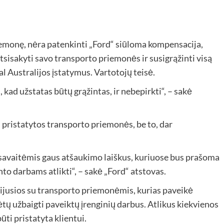
riemonę, nėra patenkinti „Ford“ siūloma kompensacija,
ę atsisakyti savo transporto priemonės ir susigrąžinti visą
 Australijos įstatymus. Vartotojų teisė.
, kad užstatas būtų grąžintas, ir nebepirkti“, – sakė
 pristatytos transporto priemonės, be to, dar
 savaitėmis gaus atšaukimo laiškus, kuriuose bus prašoma
o darbams atlikti“, – sakė „Ford“ atstovas.
ijusios su transporto priemonėmis, kurias paveikė
tų užbaigti paveiktų įrenginių darbus. Atlikus kiekvienos
ti pristatyta klientui.