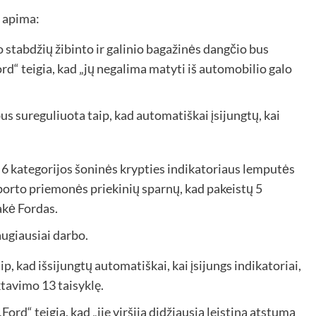
 apima:
 stabdžių žibinto ir galinio bagažinės dangčio bus
rd“ teigia, kad „jų negalima matyti iš automobilio galo
 sureguliuota taip, kad automatiškai įsijungtų, kai
 6 kategorijos šoninės krypties indikatoriaus lemputės
orto priemonės priekinių sparnų, kad pakeistų 5
akė Fordas.
augiausiai darbo.
p, kad išsijungtų automatiškai, kai įsijungs indikatoriai,
ktavimo 13 taisyklę.
„Ford“ teigia, kad „jie viršija didžiausią leistiną atstumą