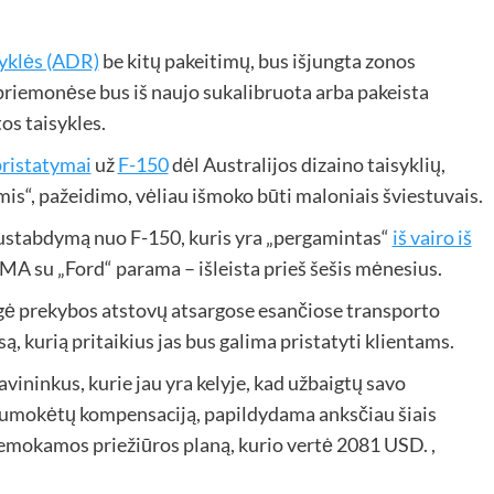
syklės (ADR)
be kitų pakeitimų, bus išjungta zonos
priemonėse bus iš naujo sukalibruota arba pakeista
os taisykles.
pristatymai
už
F-150
dėl Australijos dizaino taisyklių,
is“, pažeidimo, vėliau išmoko būti maloniais šviestuvais.
sustabdymą nuo F-150, kuris yra „pergamintas“
iš vairo iš
A su „Ford“ parama – išleista prieš šešis mėnesius.
ngė prekybos atstovų atsargose esančiose transporto
, kurią pritaikius jas bus galima pristatyti klientams.
avininkus, kurie jau yra kelyje, kad užbaigtų savo
sumokėtų kompensaciją, papildydama anksčiau šiais
emokamos priežiūros planą, kurio vertė 2081 USD. ,