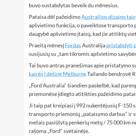
buvo sustabdytas beveik du mėnesius.
Pataisa dėl pažeidimo
Australijos dizaino tai
apšvietimo funkcija, o paveiktose transporto 
daugybė apšvietimo įtaisų, kad jie atitiktų viet
Praeitą mėnesį
Fordas
Australija
pristabdyti 
susijusių su „tam tikromis apšvietimo savybėm
Tai buvo antras pranešimas apie pristatymo 
kairės į dešinę Melburne
Tailando bendrovė RM
„Ford Australia“ šiandien paskelbė, kad pare
priemonėse įdiegto atitikties pažeidimo pataisą
Ji taip pat kreipiasi į 992 nukentėjusių F-150 s
transporto priemonių „pataisymo darbus“ ir 
metais pasiūlytą penkerių metų / 75 000 km n
rašoma „Ford“ svetainėje.