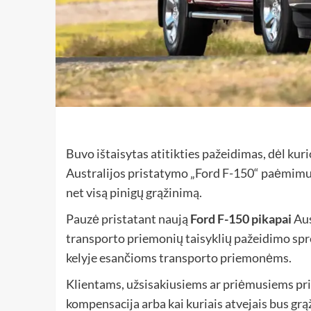
Buvo ištaisytas atitikties pažeidimas, dėl ku
Australijos pristatymo „Ford F-150“ paėmimui 
net visą pinigų grąžinimą.
Pauzė pristatant naują
Ford F-150 pikapai
Aus
transporto priemonių taisyklių pažeidimo sp
kelyje esančioms transporto priemonėms.
Klientams, užsisakiusiems ar priėmusiems pris
kompensacija arba kai kuriais atvejais bus gr