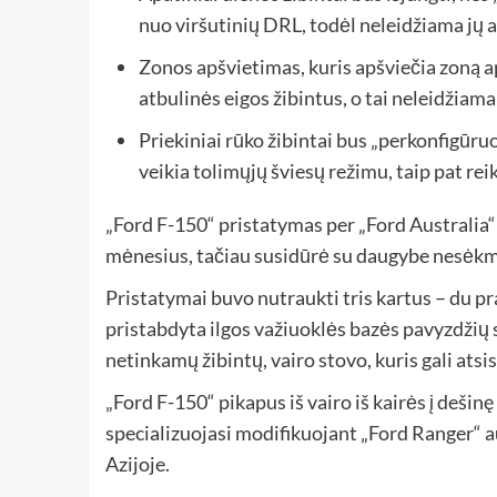
nuo viršutinių DRL, todėl neleidžiama jų 
Zonos apšvietimas, kuris apšviečia zoną ap
atbulinės eigos žibintus, o tai neleidžiam
Priekiniai rūko žibintai bus „perkonfigūruot
veikia tolimųjų šviesų režimu, taip pat r
„Ford F-150“ pristatymas per „Ford Australia
mėnesius, tačiau susidūrė su daugybe nesėkm
Pristatymai buvo nutraukti tris kartus – du p
pristabdyta ilgos važiuoklės bazės pavyzdžių 
netinkamų žibintų, vairo stovo, kuris gali atsisk
„Ford F-150“ pikapus iš vairo iš kairės į deši
specializuojasi modifikuojant „Ford Ranger“ au
Azijoje.