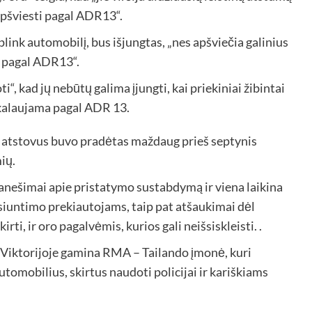
apšviesti pagal ADR13“.
link automobilį, bus išjungtas, „nes apšviečia galinius
a pagal ADR13“.
i“, kad jų nebūtų galima įjungti, kai priekiniai žibintai
eikalaujama pagal ADR 13.
“ atstovus buvo pradėtas maždaug prieš septynis
ių.
ranešimai apie pristatymo sustabdymą ir viena laikina
siuntimo prekiautojams, taip pat atšaukimai dėl
irti, ir oro pagalvėmis, kurios gali neišsiskleisti. .
nę Viktorijoje gamina RMA – Tailando įmonė, kuri
tomobilius, skirtus naudoti policijai ir kariškiams