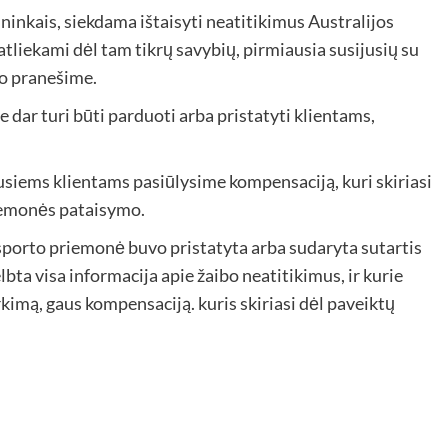
ninkais, siekdama ištaisyti neatitikimus Australijos
liekami dėl tam tikrų savybių, pirmiausia susijusių su
vo pranešime.
e dar turi būti parduoti arba pristatyti klientams,
siems klientams pasiūlysime kompensaciją, kuri skiriasi
iemonės pataisymo.
nsporto priemonė buvo pristatyta arba sudaryta sutartis
ta visa informacija apie žaibo neatitikimus, ir kurie
kimą, gaus kompensaciją. kuris skiriasi dėl paveiktų