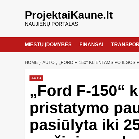
ProjektaiKaune.lt
NAUJIENŲ PORTALAS
MIESTŲ ĮDOMYBĖS
FINANSAI
TRANSPOR
HOME
AUTO
„FORD F-150“ KLIENTAMS PO ILGOS 
AUTO
„Ford F-150“ k
pristatymo pa
pasiūlyta iki 