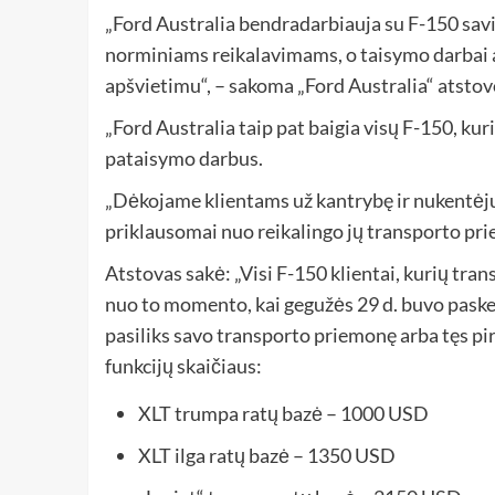
„Ford Australia bendradarbiauja su F-150 savi
norminiams reikalavimams, o taisymo darbai at
apšvietimu“, – sakoma „Ford Australia“ atsto
„Ford Australia taip pat baigia visų F-150, kuri
pataisymo darbus.
„Dėkojame klientams už kantrybę ir nukentėju
priklausomai nuo reikalingo jų transporto pr
Atstovas sakė: „Visi F-150 klientai, kurių tra
nuo to momento, kai gegužės 29 d. buvo paskelb
pasiliks savo transporto priemonę arba tęs pir
funkcijų skaičiaus:
XLT trumpa ratų bazė – 1000 USD
XLT ilga ratų bazė – 1350 USD