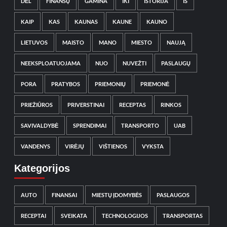
DĖL
FINANSŲ
GAMINA
IKI
ISTORIJA
IŠ
KAIP
KAS
KAUNAS
KAUNE
KAUNO
LIETUVOS
MAISTO
MANO
MIESTO
NAUJĄ
NEEKSPLOATUOJAMA
NUO
NUVEŽTI
PASLAUGŲ
PORA
PRATYBOS
PRIEMONIŲ
PRIEMONĖ
PRIEŽIŪROS
PRIVERSTINAI
RECEPTAS
RINKOS
SAVIVALDYBĖ
SPRENDIMAI
TRANSPORTO
UAB
VANDENYS
VIRĖJŲ
VIŠTIENOS
VYKSTA
Kategorijos
AUTO
FINANSAI
MIESTŲ ĮDOMYBĖS
PASLAUGOS
RECEPTAI
SVEIKATA
TECHNOLOGIJOS
TRANSPORTAS