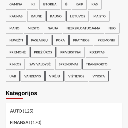
GAMINA
IKI
ISTORIJA
IŠ
KAIP
KAS
KAUNAS
KAUNE
KAUNO
LIETUVOS
MAISTO
MANO
MIESTO
NAUJĄ
NEEKSPLOATUOJAMA
NUO
NUVEŽTI
PASLAUGŲ
PORA
PRATYBOS
PRIEMONIŲ
PRIEMONĖ
PRIEŽIŪROS
PRIVERSTINAI
RECEPTAS
RINKOS
SAVIVALDYBĖ
SPRENDIMAI
TRANSPORTO
UAB
VANDENYS
VIRĖJŲ
VIŠTIENOS
VYKSTA
Kategorijos
(125)
AUTO
(170)
FINANSAI