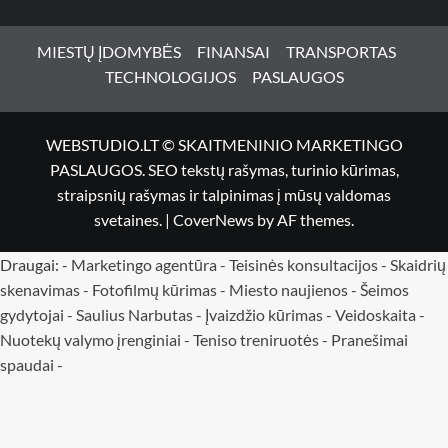
MIESTŲ ĮDOMYBĖS
FINANSAI
TRANSPORTAS
TECHNOLOGIJOS
PASLAUGOS
WEBSTUDIO.LT © SKAITMENINIO MARKETINGO
PASLAUGOS. SEO tekstų rašymas, turinio kūrimas,
straipsnių rašymas ir talpinimas į mūsų valdomas
svetaines.
|
CoverNews
by AF themes.
Draugai: -
Marketingo agentūra
-
Teisinės konsultacijos
-
Skaidrių
skenavimas
-
Fotofilmų kūrimas
-
Miesto naujienos
-
Šeimos
gydytojai
-
Saulius Narbutas
-
Įvaizdžio kūrimas
-
Veidoskaita
-
Nuotekų valymo įrenginiai -
Teniso treniruotės
- Pranešimai
spaudai -