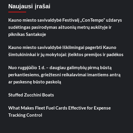
Naujausi įrašai
Kauno miesto savivaldybė Festivalį „ConTempo“ uždarys
sudėtingas pasirodymas aštuonių metrų aukštyje ir
piknikas Santakoje
Kauno miesto savivaldybė Iškilmingai pagerbti Kauno
šimtukininkai ir jų mokytojai: įteiktos premijos ir padėkos
Nuo rugpjūčio 1 d. – daugiau galimybių pirmą būstą
perkantiesiems, griežtesni reikalavimai imantiems antrą
ar paskesnę būsto paskolą
Stuffed Zucchini Boats
What Makes Fleet Fuel Cards Effective for Expense
Tracking Control