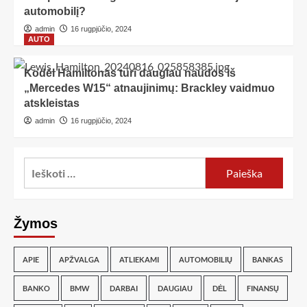
automobilį?
admin
16 rugpjūčio, 2024
AUTO
Kodėl Hamiltonas turi daugiau naudos iš
„Mercedes W15“ atnaujinimų: Brackley vaidmuo
atskleistas
admin
16 rugpjūčio, 2024
Žymos
APIE
APŽVALGA
ATLIEKAMI
AUTOMOBILIŲ
BANKAS
BANKO
BMW
DARBAI
DAUGIAU
DĖL
FINANSŲ