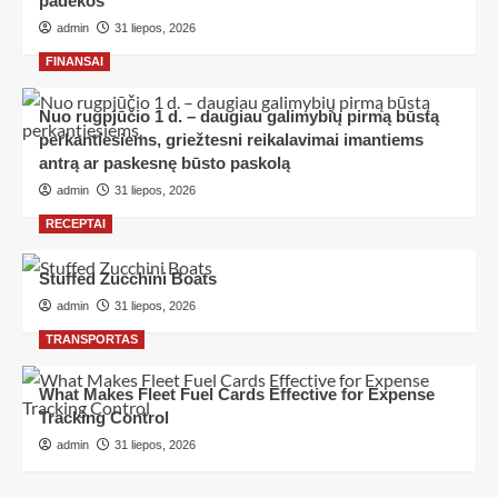
padėkos
admin
31 liepos, 2026
FINANSAI
Nuo rugpjūčio 1 d. – daugiau galimybių pirmą būstą
perkantiesiems, griežtesni reikalavimai imantiems
antrą ar paskesnę būsto paskolą
admin
31 liepos, 2026
RECEPTAI
Stuffed Zucchini Boats
admin
31 liepos, 2026
TRANSPORTAS
What Makes Fleet Fuel Cards Effective for Expense
Tracking Control
admin
31 liepos, 2026