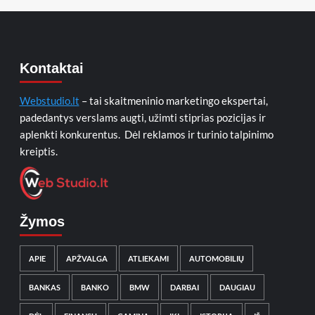
Kontaktai
Webstudio.lt
– tai skaitmeninio marketingo ekspertai,
padedantys verslams augti, užimti stiprias pozicijas ir
aplenkti konkurentus. Dėl reklamos ir turinio talpinimo
kreiptis.
Žymos
APIE
APŽVALGA
ATLIEKAMI
AUTOMOBILIŲ
BANKAS
BANKO
BMW
DARBAI
DAUGIAU