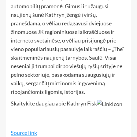
automobilių pramonė. Gimusi ir užaugusi
naujienų šunė Kathryn įžengė į viršų,
pranešdama, o vėliau redagavusi dviejuose
žinomuose JK regioniniuose laikraščiuose ir
interneto svetainėse, o vėliau prisijungė prie
vieno populiariausių pasaulyje laikraščių – „The“
skaitmeninės naujienų tarnybos. Saulė. Visai
neseniai ji trumpai dirbo viešųjų ryšių srityje ne
pelno sektoriuje, pasakodama suaugusiųjų ir
vaikų, sergančių mirtinomis ir gyvenimą
ribojančiomis ligomis, istorijas.
Skaitykite daugiau apie Kathryn Fisk
Source link