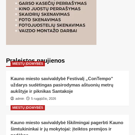
Praleistos naujienos
MIESTŲ ĮDOMYBĖS
Kauno miesto savivaldybė Festivalį „ConTempo“
uždarys sudėtingas pasirodymas aštuonių metrų
aukštyje ir piknikas Santakoje
admin
5 rugpjūčio, 2026
MIESTŲ ĮDOMYBĖS
Kauno miesto savivaldybė Iškilmingai pagerbti Kauno
šimtukininkai ir jų mokytojai: įteiktos premijos ir