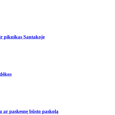
r piknikas Santakoje
adėkos
ą ar paskesnę būsto paskolą