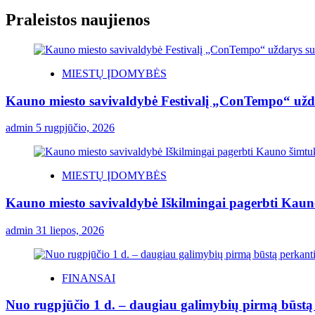
Praleistos naujienos
MIESTŲ ĮDOMYBĖS
Kauno miesto savivaldybė Festivalį „ConTempo“ užda
admin
5 rugpjūčio, 2026
MIESTŲ ĮDOMYBĖS
Kauno miesto savivaldybė Iškilmingai pagerbti Kauno 
admin
31 liepos, 2026
FINANSAI
Nuo rugpjūčio 1 d. – daugiau galimybių pirmą būstą p