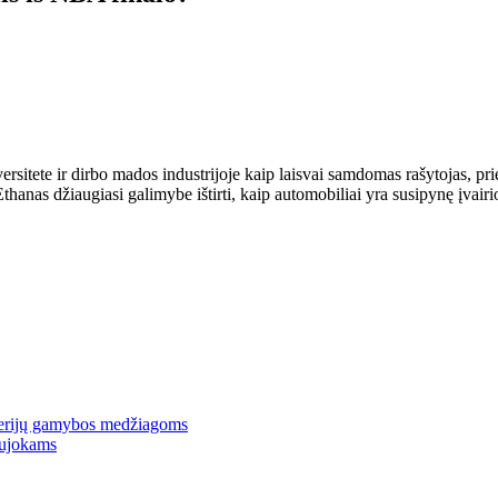
rsitete ir dirbo mados industrijoje kaip laisvai samdomas rašytojas, pri
hanas džiaugiasi galimybe ištirti, kaip automobiliai yra susipynę įvairios
terijų gamybos medžiagoms
aujokams