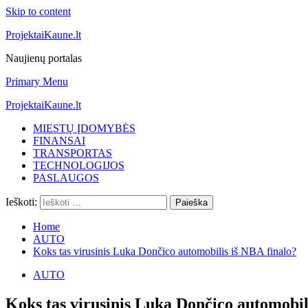
Skip to content
ProjektaiKaune.lt
Naujienų portalas
Primary Menu
ProjektaiKaune.lt
MIESTŲ ĮDOMYBĖS
FINANSAI
TRANSPORTAS
TECHNOLOGIJOS
PASLAUGOS
Ieškoti:
Home
AUTO
Koks tas virusinis Luka Dončico automobilis iš NBA finalo?
AUTO
Koks tas virusinis Luka Dončico automobil