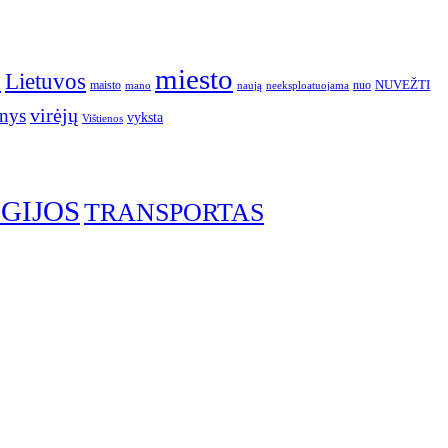
o
miesto
Lietuvos
NUVEŽTI
nuo
maisto
neeksploatuojama
mano
naują
nys
virėjų
vyksta
Vištienos
GIJOS
TRANSPORTAS