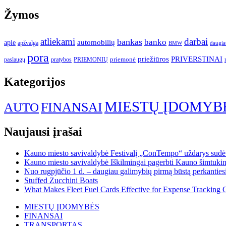
Žymos
atliekami
darbai
bankas
banko
automobilių
apie
apžvalga
daugia
BMW
pora
priežiūros
PRIVERSTINAI
paslaugų
pratybos
PRIEMONIŲ
priemonė
Kategorijos
MIESTŲ ĮDOMYB
FINANSAI
AUTO
Naujausi įrašai
Kauno miesto savivaldybė Festivalį „ConTempo“ uždarys sudėti
Kauno miesto savivaldybė Iškilmingai pagerbti Kauno šimtukinin
Nuo rugpjūčio 1 d. – daugiau galimybių pirmą būstą perkantiesi
Stuffed Zucchini Boats
What Makes Fleet Fuel Cards Effective for Expense Tracking 
MIESTŲ ĮDOMYBĖS
FINANSAI
TRANSPORTAS