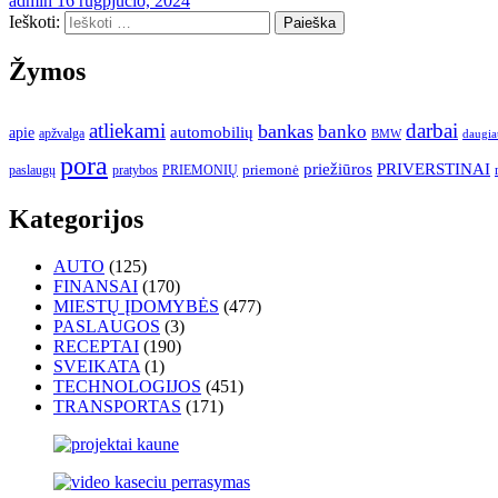
admin
16 rugpjūčio, 2024
Ieškoti:
Žymos
atliekami
darbai
bankas
banko
automobilių
apie
apžvalga
daugia
BMW
pora
priežiūros
PRIVERSTINAI
paslaugų
pratybos
PRIEMONIŲ
priemonė
Kategorijos
AUTO
(125)
FINANSAI
(170)
MIESTŲ ĮDOMYBĖS
(477)
PASLAUGOS
(3)
RECEPTAI
(190)
SVEIKATA
(1)
TECHNOLOGIJOS
(451)
TRANSPORTAS
(171)