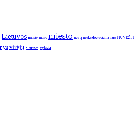
o
miesto
Lietuvos
NUVEŽTI
nuo
maisto
neeksploatuojama
mano
naują
nys
virėjų
vyksta
Vištienos