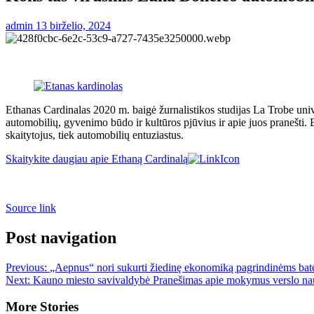
admin
13 birželio, 2024
Ethanas Cardinalas 2020 m. baigė žurnalistikos studijas La Trobe unive
automobilių, gyvenimo būdo ir kultūros pjūvius ir apie juos pranešti. Et
skaitytojus, tiek automobilių entuziastus.
Skaitykite daugiau apie Ethaną Cardinalą
Source link
Post navigation
Previous:
„Aepnus“ nori sukurti žiedinę ekonomiką pagrindinėms ba
Next:
Kauno miesto savivaldybė Pranešimas apie mokymus verslo n
More Stories