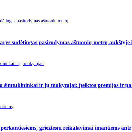
rys sudėtingas pasirodymas aštuonių metrų aukštyje i
šimtukininkai ir jų mokytojai: įteiktos premijos ir p
erkantiesiems, griežtesni reikalavimai imantiems antr