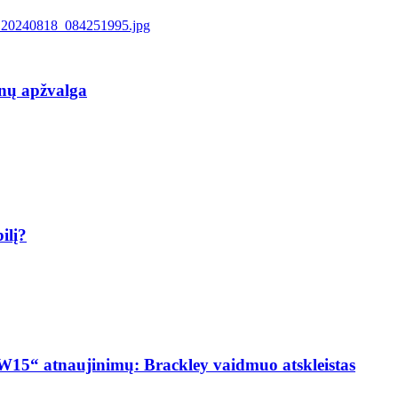
inų apžvalga
ilį?
W15“ atnaujinimų: Brackley vaidmuo atskleistas