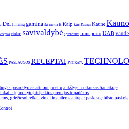
Kaun
gamina
Dėl
Kaune
Kaip
Finansų
kas
iš
u
iki
istorija
Kaunas
savivaldybė
UAB
vande
transporto
rinkos
receptas
sprendimai
ĖS
TECHNOLO
RECEPTAI
PASLAUGOS
SVEIKATA
ngas pasirodymas aštuonių metrų aukštyje ir piknikas Santakoje
kai ir jų mokytojai: įteiktos premijos ir padėkos
ems, griežtesni reikalavimai imantiems antrą ar paskesnę būsto paskolą
Control