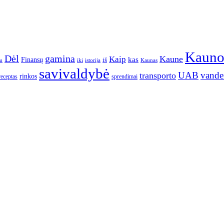
Kaun
gamina
Dėl
Kaune
Kaip
Finansų
kas
iš
u
iki
istorija
Kaunas
savivaldybė
UAB
vande
transporto
rinkos
receptas
sprendimai