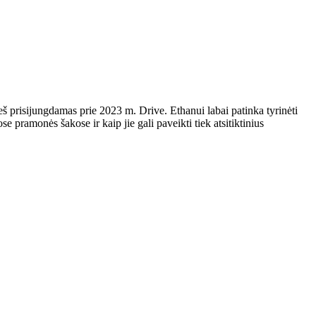
eš prisijungdamas prie 2023 m. Drive. Ethanui labai patinka tyrinėti
e pramonės šakose ir kaip jie gali paveikti tiek atsitiktinius