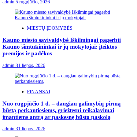
admin
5 rugpjūčio, 2026
MIESTŲ ĮDOMYBĖS
Kauno miesto savivaldybė Iškilmingai pagerbti
Kauno šimtukininkai ir jų mokytojai: įteiktos
premijos ir padėkos
admin
31 liepos, 2026
FINANSAI
Nuo rugpjūčio 1 d. – daugiau galimybių pirmą
būstą perkantiesiems, griežtesni reikalavimai
imantiems antrą ar paskesnę būsto paskolą
admin
31 liepos, 2026