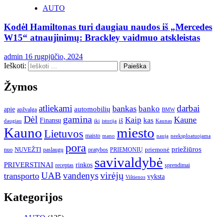
AUTO
Kodėl Hamiltonas turi daugiau naudos iš „Mercedes
W15“ atnaujinimų: Brackley vaidmuo atskleistas
admin
16 rugpjūčio, 2024
Ieškoti:
Žymos
atliekami
darbai
bankas
banko
automobilių
apie
apžvalga
BMW
gamina
Dėl
Kaune
Kaip
Finansų
kas
iš
daugiau
iki
istorija
Kaunas
Kauno
miesto
Lietuvos
maisto
neeksploatuojama
mano
naują
pora
priežiūros
NUVEŽTI
nuo
paslaugų
pratybos
PRIEMONIŲ
priemonė
savivaldybė
PRIVERSTINAI
rinkos
receptas
sprendimai
UAB
vandenys
virėjų
transporto
vyksta
Vištienos
Kategorijos