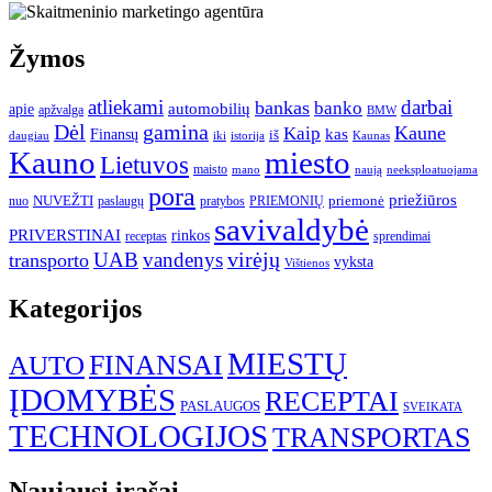
Žymos
atliekami
darbai
bankas
banko
automobilių
apie
apžvalga
BMW
gamina
Dėl
Kaune
Kaip
Finansų
kas
iš
daugiau
iki
istorija
Kaunas
Kauno
miesto
Lietuvos
maisto
neeksploatuojama
mano
naują
pora
priežiūros
NUVEŽTI
nuo
paslaugų
pratybos
PRIEMONIŲ
priemonė
savivaldybė
PRIVERSTINAI
rinkos
receptas
sprendimai
UAB
vandenys
virėjų
transporto
vyksta
Vištienos
Kategorijos
MIESTŲ
FINANSAI
AUTO
ĮDOMYBĖS
RECEPTAI
PASLAUGOS
SVEIKATA
TECHNOLOGIJOS
TRANSPORTAS
Naujausi įrašai