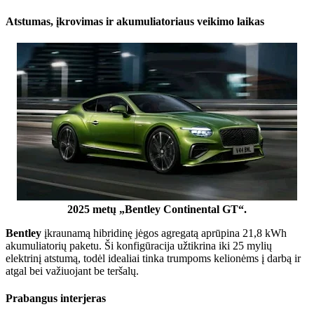
Atstumas, įkrovimas ir akumuliatoriaus veikimo laikas
2025 metų „Bentley Continental GT“.
Bentley
įkraunamą hibridinę jėgos agregatą aprūpina 21,8 kWh
akumuliatorių paketu. Ši konfigūracija užtikrina iki 25 mylių
elektrinį atstumą, todėl idealiai tinka trumpoms kelionėms į darbą ir
atgal bei važiuojant be teršalų.
Prabangus interjeras