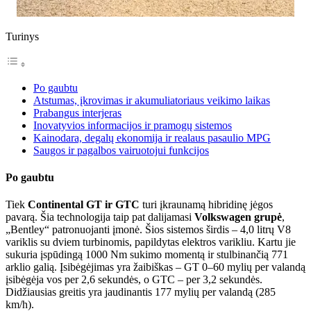
Turinys
Po gaubtu
Atstumas, įkrovimas ir akumuliatoriaus veikimo laikas
Prabangus interjeras
Inovatyvios informacijos ir pramogų sistemos
Kainodara, degalų ekonomija ir realaus pasaulio MPG
Saugos ir pagalbos vairuotojui funkcijos
Po gaubtu
Tiek
Continental GT ir GTC
turi įkraunamą hibridinę jėgos
pavarą. Šia technologija taip pat dalijamasi
Volkswagen grupė
,
„Bentley“ patronuojanti įmonė. Šios sistemos širdis – 4,0 litrų V8
variklis su dviem turbinomis, papildytas elektros varikliu. Kartu jie
sukuria įspūdingą 1000 Nm sukimo momentą ir stulbinančią 771
arklio galią. Įsibėgėjimas yra žaibiškas – GT 0–60 mylių per valandą
įsibėgėja vos per 2,6 sekundės, o GTC – per 3,2 sekundės.
Didžiausias greitis yra jaudinantis 177 mylių per valandą (285
km/h).