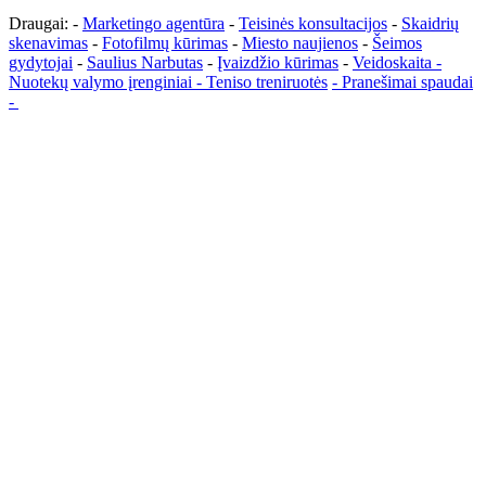
Draugai: -
Marketingo agentūra
-
Teisinės konsultacijos
-
Skaidrių
skenavimas
-
Fotofilmų kūrimas
-
Miesto naujienos
-
Šeimos
gydytojai
-
Saulius Narbutas
-
Įvaizdžio kūrimas
-
Veidoskaita
-
Nuotekų valymo įrenginiai -
Teniso treniruotės
- Pranešimai spaudai
-