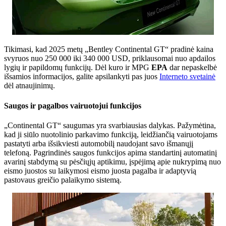
Tikimasi, kad 2025 metų „Bentley Continental GT“ pradinė kaina
svyruos nuo 250 000 iki 340 000 USD, priklausomai nuo apdailos
lygių ir papildomų funkcijų. Dėl kuro ir MPG
EPA
dar nepaskelbė
išsamios informacijos, galite apsilankyti pas juos
Interneto svetainė
dėl atnaujinimų.
Saugos ir pagalbos vairuotojui funkcijos
„Continental GT“ saugumas yra svarbiausias dalykas. Pažymėtina,
kad ji siūlo nuotolinio parkavimo funkciją, leidžiančią vairuotojams
pastatyti arba išsikviesti automobilį naudojant savo išmanųjį
telefoną. Pagrindinės saugos funkcijos apima standartinį automatinį
avarinį stabdymą su pėsčiųjų aptikimu, įspėjimą apie nukrypimą nuo
eismo juostos su laikymosi eismo juosta pagalba ir adaptyvią
pastovaus greičio palaikymo sistemą.