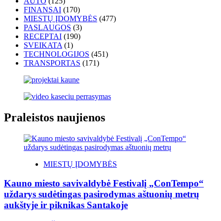
AUTO
(125)
FINANSAI
(170)
MIESTŲ ĮDOMYBĖS
(477)
PASLAUGOS
(3)
RECEPTAI
(190)
SVEIKATA
(1)
TECHNOLOGIJOS
(451)
TRANSPORTAS
(171)
Praleistos naujienos
MIESTŲ ĮDOMYBĖS
Kauno miesto savivaldybė Festivalį „ConTempo“
uždarys sudėtingas pasirodymas aštuonių metrų
aukštyje ir piknikas Santakoje