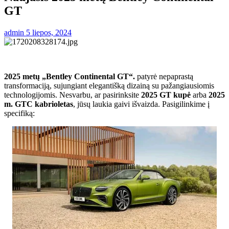
GT
admin
5 liepos, 2024
2025 metų „Bentley Continental GT“.
patyrė nepaprastą
transformaciją, sujungiant elegantišką dizainą su pažangiausiomis
technologijomis. Nesvarbu, ar pasirinksite
2025 GT kupė
arba
2025
m. GTC kabrioletas
, jūsų laukia gaivi išvaizda. Pasigilinkime į
specifiką: