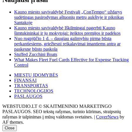
Kauno miesto savivaldybė Festivalį „ConTempo“ uždarys
sudėtingas pasirodymas aštuonių metrų aukštyje ir piknikas
Santakoje
Kauno miesto savivaldybė Iškilmingai pagerbti Kauno
šimtukininkai ir jų mokytojai: įteiktos premijos ir padėkos
Nuo rugpjūčio 1 d. – daugiau galimybių pirmą būstą
perkantiesiems, griežtesni reikalavimai imantiems antrą ar
paskesnę būsto paskolą
Stuffed Zucchini Boats
What Makes Fleet Fuel Cards Effective for Expense Tracking
Control
MIESTŲ ĮDOMYBĖS
FINANSAI
TRANSPORTAS
TECHNOLOGIJOS
PASLAUGOS
WEBSTUDIO.LT © SKAITMENINIO MARKETINGO
PASLAUGOS. SEO tekstų rašymas, turinio kūrimas, straipsnių
rašymas ir talpinimas į mūsų valdomas svetaines.
|
CoverNews
by
AF themes.
Close