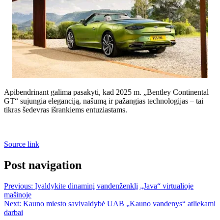
Apibendrinant galima pasakyti, kad 2025 m. „Bentley Continental
GT“ sujungia eleganciją, našumą ir pažangias technologijas – tai
tikras šedevras išrankiems entuziastams.
Source link
Post navigation
Previous:
Įvaldykite dinaminį vandenženklį „Java“ virtualioje
mašinoje
Next:
Kauno miesto savivaldybė UAB „Kauno vandenys“ atliekami
darbai