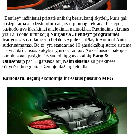
„Bentley“ inžinieriai pristatė unikalų besisukantį skydelį, kuris gali
paslėpti arba atskleisti informacijos ir pramogų ekraną. Paslėpus,
pasirodo trys klasikiniai analoginiai matuokliai. Pagrindinis ekranas
yra 12,3 colio ir funkcijų
Naujausia „Bentley“ programinės
įrangos sąsaja
. Jame yra belaidis Apple CarPlay ir Android Auto
suderinamumas. Be to, yra standartinė 10 garsiakalbių stereo sistema
ir dvi aukščiausios kokybės garso sąrankos. Aukščiausios pakopos
parinktis gali pasigirti 16 suderintų garsiakalbių
Bang &
Olufsen
taip pat 18 garsiakalbių
Naim sistema
su priekinėse
sėdynėse integruotais žemųjų dažnių keitikliais.
Kainodara, degalų ekonomija ir realaus pasaulio MPG