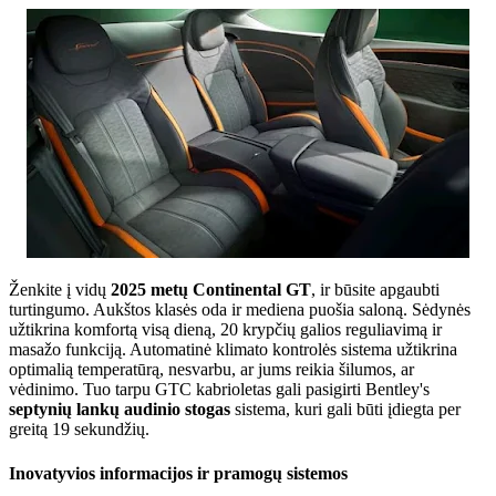
Ženkite į vidų
2025 metų Continental GT
, ir būsite apgaubti
turtingumo. Aukštos klasės oda ir mediena puošia saloną. Sėdynės
užtikrina komfortą visą dieną, 20 krypčių galios reguliavimą ir
masažo funkciją. Automatinė klimato kontrolės sistema užtikrina
optimalią temperatūrą, nesvarbu, ar jums reikia šilumos, ar
vėdinimo. Tuo tarpu GTC kabrioletas gali pasigirti Bentley's
septynių lankų audinio stogas
sistema, kuri gali būti įdiegta per
greitą 19 sekundžių.
Inovatyvios informacijos ir pramogų sistemos