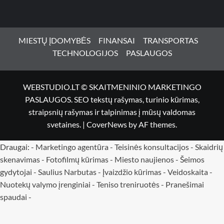
MIESTŲ ĮDOMYBĖS
FINANSAI
TRANSPORTAS
TECHNOLOGIJOS
PASLAUGOS
WEBSTUDIO.LT © SKAITMENINIO MARKETINGO
PASLAUGOS. SEO tekstų rašymas, turinio kūrimas,
straipsnių rašymas ir talpinimas į mūsų valdomas
svetaines.
|
CoverNews
by AF themes.
Draugai: -
Marketingo agentūra
-
Teisinės konsultacijos
-
Skaidrių
skenavimas
-
Fotofilmų kūrimas
-
Miesto naujienos
-
Šeimos
gydytojai
-
Saulius Narbutas
-
Įvaizdžio kūrimas
-
Veidoskaita
-
Nuotekų valymo įrenginiai -
Teniso treniruotės
- Pranešimai
spaudai -