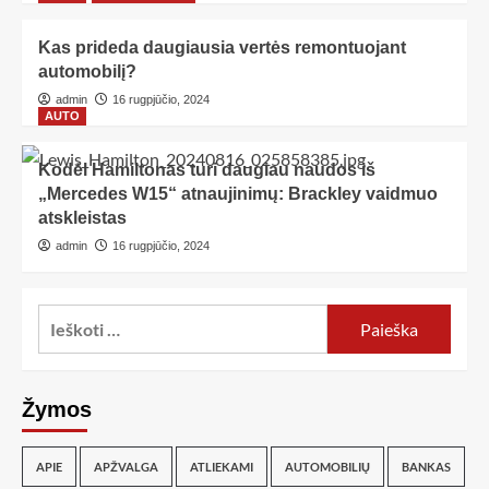
Kas prideda daugiausia vertės remontuojant
automobilį?
admin
16 rugpjūčio, 2024
AUTO
Kodėl Hamiltonas turi daugiau naudos iš
„Mercedes W15“ atnaujinimų: Brackley vaidmuo
atskleistas
admin
16 rugpjūčio, 2024
Žymos
APIE
APŽVALGA
ATLIEKAMI
AUTOMOBILIŲ
BANKAS