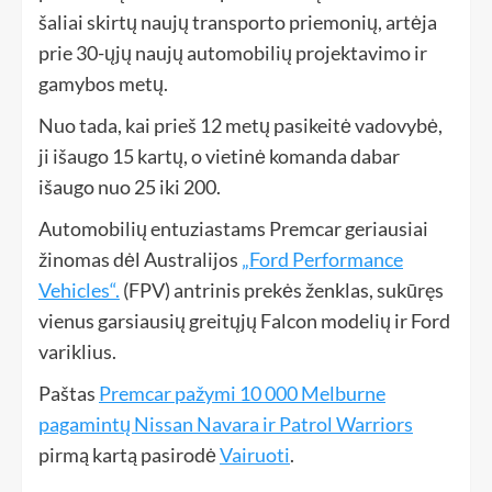
šaliai skirtų naujų transporto priemonių, artėja
prie 30-ųjų naujų automobilių projektavimo ir
gamybos metų.
Nuo tada, kai prieš 12 metų pasikeitė vadovybė,
ji išaugo 15 kartų, o vietinė komanda dabar
išaugo nuo 25 iki 200.
Automobilių entuziastams Premcar geriausiai
žinomas dėl Australijos
„Ford Performance
Vehicles“.
(FPV) antrinis prekės ženklas, sukūręs
vienus garsiausių greitųjų Falcon modelių ir Ford
variklius.
Paštas
Premcar pažymi 10 000 Melburne
pagamintų Nissan Navara ir Patrol Warriors
pirmą kartą pasirodė
Vairuoti
.