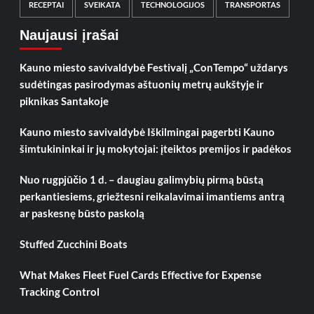
RECEPTAI
SVEIKATA
TECHNOLOGIJOS
TRANSPORTAS
Naujausi įrašai
Kauno miesto savivaldybė Festivalį „ConTempo“ uždarys
sudėtingas pasirodymas aštuonių metrų aukštyje ir
piknikas Santakoje
Kauno miesto savivaldybė Iškilmingai pagerbti Kauno
šimtukininkai ir jų mokytojai: įteiktos premijos ir padėkos
Nuo rugpjūčio 1 d. – daugiau galimybių pirmą būstą
perkantiesiems, griežtesni reikalavimai imantiems antrą
ar paskesnę būsto paskolą
Stuffed Zucchini Boats
What Makes Fleet Fuel Cards Effective for Expense
Tracking Control