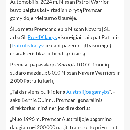
Automobilis, 2024 m. Nissan Patrol Warrior,
buvo baigtas ketvirtadienio rytą Premcar
gamykloje Melburno šiaurėje.
Šiuo metu Premcar slepia Nissan Navara į SL
arba SL
Pro-4X karys
visureigiai, taip pat Patrulis
į
Patrulis karys
siekiant pagerinti jų visureigių
charakteristikas ir bendrą dizainą.
Premcar papasakojo
Vairuoti
10 000 žmonių
sudaro maždaug 8 000 Nissan Navara Warriors ir
2 000 Patrulių karių.
„Tai dar viena puiki diena
Australijos gamyba
“, –
sakė Bernie Quinn, „Premcar“ generalinis
direktorius ir inžinerijos direktorius.
„Nuo 1996 m. Premcar Australijoje pagamino
daugiau nei 200 000 naujų transporto priemonių