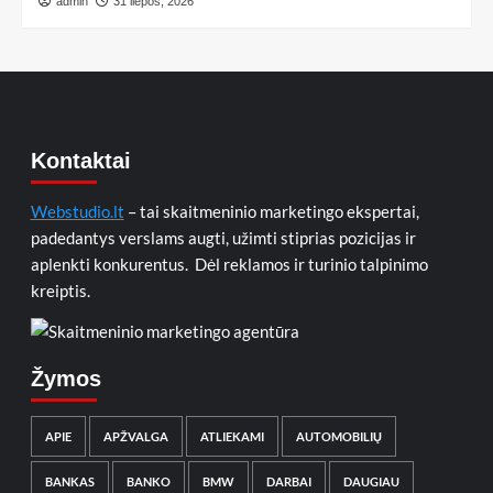
admin
31 liepos, 2026
Kontaktai
Webstudio.lt
– tai skaitmeninio marketingo ekspertai,
padedantys verslams augti, užimti stiprias pozicijas ir
aplenkti konkurentus. Dėl reklamos ir turinio talpinimo
kreiptis.
Žymos
APIE
APŽVALGA
ATLIEKAMI
AUTOMOBILIŲ
BANKAS
BANKO
BMW
DARBAI
DAUGIAU