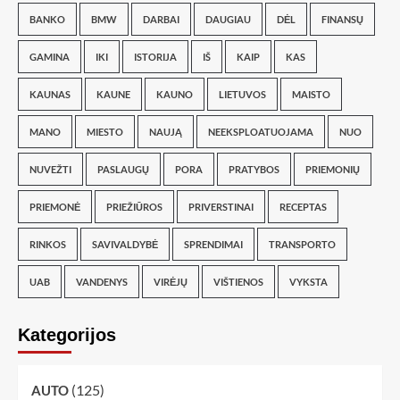
BANKO
BMW
DARBAI
DAUGIAU
DĖL
FINANSŲ
GAMINA
IKI
ISTORIJA
IŠ
KAIP
KAS
KAUNAS
KAUNE
KAUNO
LIETUVOS
MAISTO
MANO
MIESTO
NAUJĄ
NEEKSPLOATUOJAMA
NUO
NUVEŽTI
PASLAUGŲ
PORA
PRATYBOS
PRIEMONIŲ
PRIEMONĖ
PRIEŽIŪROS
PRIVERSTINAI
RECEPTAS
RINKOS
SAVIVALDYBĖ
SPRENDIMAI
TRANSPORTO
UAB
VANDENYS
VIRĖJŲ
VIŠTIENOS
VYKSTA
Kategorijos
(125)
AUTO