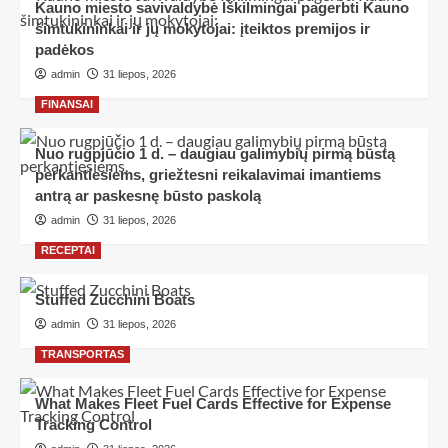
Kauno miesto savivaldybė Iškilmingai pagerbti Kauno
šimtukininkai ir jų mokytojai: įteiktos premijos ir
padėkos
admin
31 liepos, 2026
FINANSAI
Nuo rugpjūčio 1 d. – daugiau galimybių pirmą būstą
perkantiesiems, griežtesni reikalavimai imantiems
antrą ar paskesnę būsto paskolą
admin
31 liepos, 2026
RECEPTAI
Stuffed Zucchini Boats
admin
31 liepos, 2026
TRANSPORTAS
What Makes Fleet Fuel Cards Effective for Expense
Tracking Control