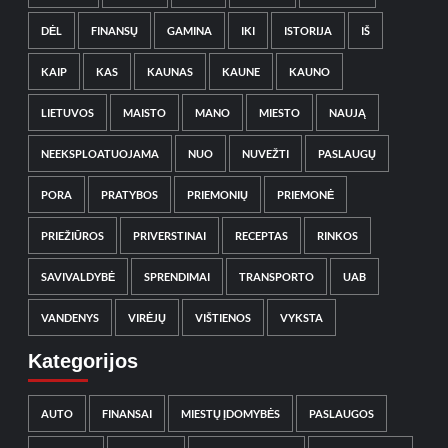
DĖL
FINANSŲ
GAMINA
IKI
ISTORIJA
IŠ
KAIP
KAS
KAUNAS
KAUNE
KAUNO
LIETUVOS
MAISTO
MANO
MIESTO
NAUJĄ
NEEKSPLOATUOJAMA
NUO
NUVEŽTI
PASLAUGŲ
PORA
PRATYBOS
PRIEMONIŲ
PRIEMONĖ
PRIEŽIŪROS
PRIVERSTINAI
RECEPTAS
RINKOS
SAVIVALDYBĖ
SPRENDIMAI
TRANSPORTO
UAB
VANDENYS
VIRĖJŲ
VIŠTIENOS
VYKSTA
Kategorijos
AUTO
FINANSAI
MIESTŲ ĮDOMYBĖS
PASLAUGOS