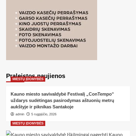
Praleistos naujienos
MIESTŲ ĮDOMYBĖS
Kauno miesto savivaldybė Festivalį „ConTempo“
uždarys sudėtingas pasirodymas aštuonių metrų
aukštyje ir piknikas Santakoje
admin
5 rugpjūčio, 2026
MIESTŲ ĮDOMYBĖS