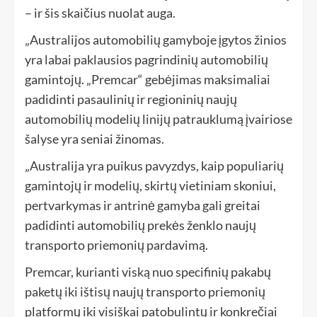
– ir šis skaičius nuolat auga.
„Australijos automobilių gamyboje įgytos žinios
yra labai paklausios pagrindinių automobilių
gamintojų. „Premcar“ gebėjimas maksimaliai
padidinti pasaulinių ir regioninių naujų
automobilių modelių linijų patrauklumą įvairiose
šalyse yra seniai žinomas.
„Australija yra puikus pavyzdys, kaip populiarių
gamintojų ir modelių, skirtų vietiniam skoniui,
pertvarkymas ir antrinė gamyba gali greitai
padidinti automobilių prekės ženklo naujų
transporto priemonių pardavimą.
Premcar, kurianti viską nuo specifinių pakabų
paketų iki ištisų naujų transporto priemonių
platformų iki visiškai patobulintų ir konkrečiai