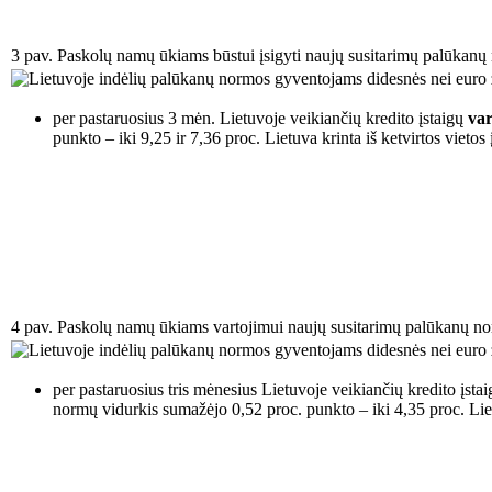
3 pav. Paskolų namų ūkiams būstui įsigyti naujų susitarimų palūkanų
per pastaruosius 3 mėn. Lietuvoje veikiančių kredito įstaigų
va
punkto – iki 9,25 ir 7,36 proc. Lietuva krinta iš ketvirtos vietos į
4 pav. Paskolų namų ūkiams vartojimui naujų susitarimų palūkanų n
per pastaruosius tris mėnesius Lietuvoje veikiančių kredito įsta
normų vidurkis sumažėjo 0,52 proc. punkto – iki 4,35 proc. Liet