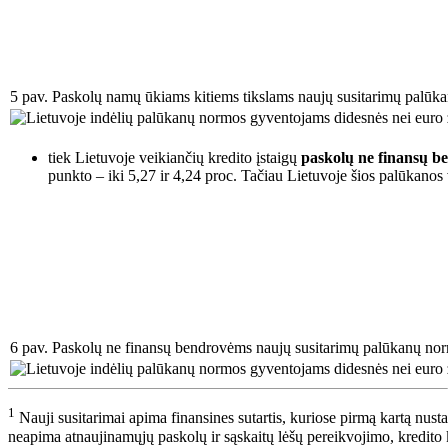
5 pav. Paskolų namų ūkiams kitiems tikslams naujų susitarimų palūk
tiek Lietuvoje veikiančių kredito įstaigų
paskolų ne finansų 
punkto – iki 5,27 ir 4,24 proc. Tačiau Lietuvoje šios palūkanos 
6 pav. Paskolų ne finansų bendrovėms naujų susitarimų palūkanų no
1
Nauji susitarimai apima finansines sutartis, kuriose pirmą kartą nust
neapima atnaujinamųjų paskolų ir sąskaitų lėšų pereikvojimo, kredito 