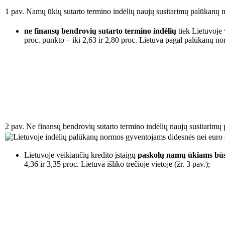
1 pav. Namų ūkių sutarto termino indėlių naujų susitarimų palūkanų 
ne finansų bendrovių sutarto termino indėlių
tiek Lietuvoje 
proc. punkto – iki 2,63 ir 2,80 proc. Lietuva pagal palūkanų norm
2 pav. Ne finansų bendrovių sutarto termino indėlių naujų susitarim
Lietuvoje veikiančių kredito įstaigų
paskolų namų ūkiams būst
4,36 ir 3,35 proc. Lietuva išliko trečioje vietoje (žr. 3 pav.);