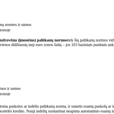
anų normos ir sumos
bendrovėms (įmonėms) palūkanų normos
tiek šių palūkanų normos vid
vienos didžiausių tarp euro zonos šalių – jos 103 baziniais punktais aukš
rmos ir sumos
atoma paskolos ar indėlio palūkanų norma, ir sutartis esamų paskolų ar i
kortelės kredito. Nauji indėlių susitarimai neapima automatinio esamų i