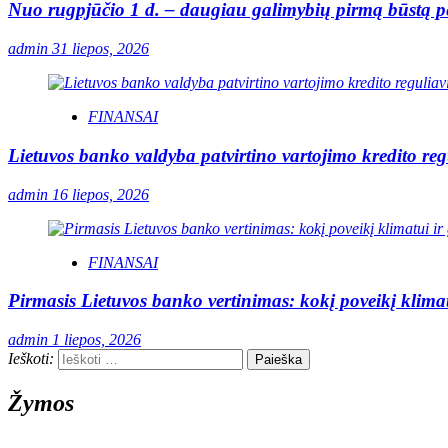
Nuo rugpjūčio 1 d. – daugiau galimybių pirmą būstą pe
admin
31 liepos, 2026
FINANSAI
Lietuvos banko valdyba patvirtino vartojimo kredito re
admin
16 liepos, 2026
FINANSAI
Pirmasis Lietuvos banko vertinimas: kokį poveikį klimat
admin
1 liepos, 2026
Ieškoti:
Žymos