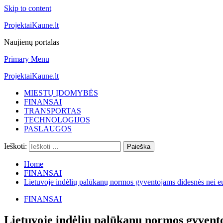
Skip to content
ProjektaiKaune.lt
Naujienų portalas
Primary Menu
ProjektaiKaune.lt
MIESTŲ ĮDOMYBĖS
FINANSAI
TRANSPORTAS
TECHNOLOGIJOS
PASLAUGOS
Ieškoti:
Home
FINANSAI
Lietuvoje indėlių palūkanų normos gyventojams didesnės nei e
FINANSAI
Lietuvoje indėlių palūkanų normos gyvento