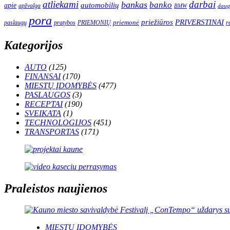
atliekami
darbai
bankas
banko
automobilių
apie
apžvalga
daug
BMW
pora
priežiūros
PRIVERSTINAI
paslaugų
pratybos
PRIEMONIŲ
priemonė
r
Kategorijos
AUTO
(125)
FINANSAI
(170)
MIESTŲ ĮDOMYBĖS
(477)
PASLAUGOS
(3)
RECEPTAI
(190)
SVEIKATA
(1)
TECHNOLOGIJOS
(451)
TRANSPORTAS
(171)
Praleistos naujienos
MIESTŲ ĮDOMYBĖS