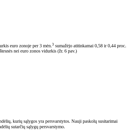
3
urkis euro zonoje per 3 mėn.
sumažėjo atitinkamai 0,58 ir 0,44 proc.
tesnės nei euro zonos vidurkis (žr. 6 pav.)
ndėlių, kurių sąlygos yra persvarstytos. Nauji paskolų susitarimai
ndėlių sutarčių sąlygų persvarstymo.