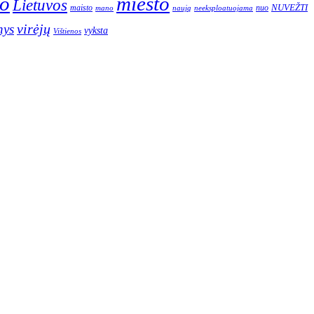
o
miesto
Lietuvos
NUVEŽTI
nuo
maisto
neeksploatuojama
mano
naują
nys
virėjų
vyksta
Vištienos