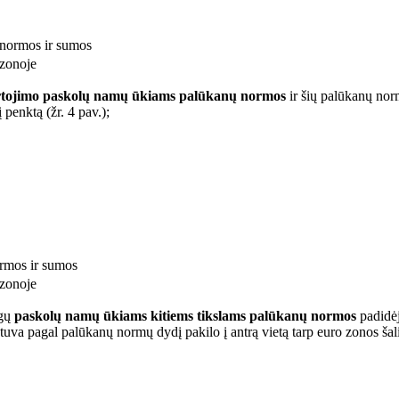
 normos ir sumos
rtojimo paskolų namų ūkiams palūkanų normos
ir šių palūkanų nor
 penktą (žr. 4 pav.);
ormos ir sumos
igų
paskolų namų ūkiams kitiems tikslams palūkanų normos
padidėj
uva pagal palūkanų normų dydį pakilo į antrą vietą tarp euro zonos šalių