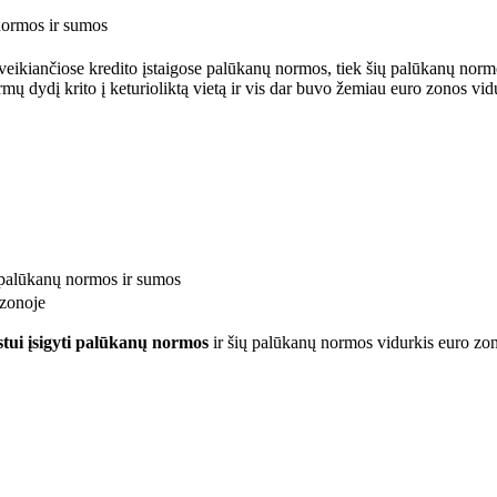
normos ir sumos
veikiančiose kredito įstaigose palūkanų normos, tiek šių palūkanų norm
ų dydį krito į keturioliktą vietą ir vis dar buvo žemiau euro zonos vidu
ų palūkanų normos ir sumos
ui įsigyti palūkanų normos
ir šių palūkanų normos vidurkis euro zon