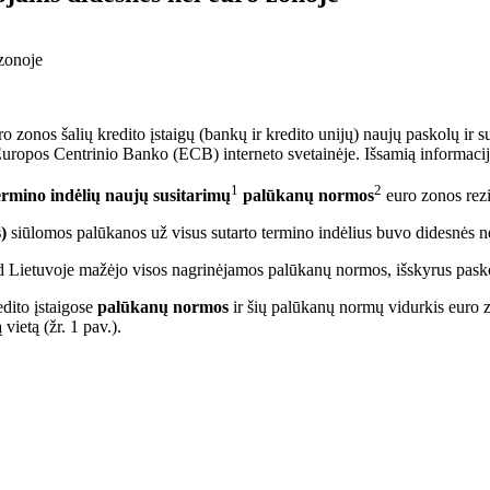
 zonos šalių kredito įstaigų (bankų ir kredito unijų) naujų paskolų ir 
 Europos Centrinio Banko (ECB) interneto svetainėje. Išsamią informaci
1
2
termino indėlių naujų susitarimų
palūkanų normos
euro zonos rez
)
siūlomos palūkanos už visus sutarto termino indėlius buvo didesnės n
ad Lietuvoje mažėjo visos nagrinėjamos palūkanų normos, išskyrus pask
dito įstaigose
palūkanų normos
ir šių palūkanų normų vidurkis euro z
vietą (žr. 1 pav.).