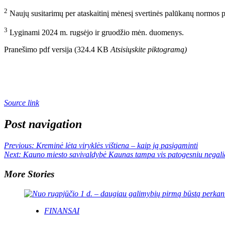
2
Naujų susitarimų per ataskaitinį mėnesį svertinės palūkanų normos p
3
Lyginami 2024 m. rugsėjo ir gruodžio mėn. duomenys.
Pranešimo pdf versija (324.4 KB
Atsisiųskite piktogramą
)
Source link
Post navigation
Previous:
Kreminė lėta viryklės vištiena – kaip ją pasigaminti
Next:
Kauno miesto savivaldybė Kaunas tampa vis patogesniu negali
More Stories
FINANSAI