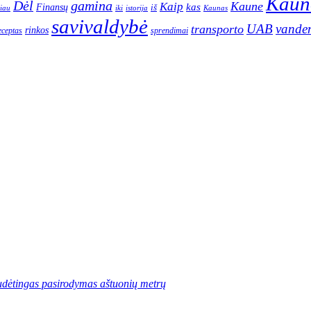
Kaun
gamina
Dėl
Kaune
Kaip
Finansų
kas
iš
iau
iki
istorija
Kaunas
savivaldybė
UAB
vande
transporto
rinkos
eceptas
sprendimai