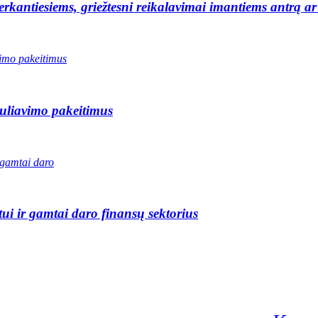
rkantiesiems, griežtesni reikalavimai imantiems antrą a
guliavimo pakeitimus
ui ir gamtai daro finansų sektorius