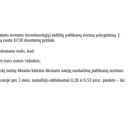
sutarto termino (terminuotųjų) indėlių palūkanų normų palyginimą. Į
ją rasite ECB duomenų portale.
identams rodo, kad:
ei euro zonos vidurkis;
olų namų ūkiams kitiems tikslams naujų susitarimų palūkanų normas;
onoje per 3 mėn. sumažėjo atitinkamai 0,28 ir 0,53 proc. punkto – iki