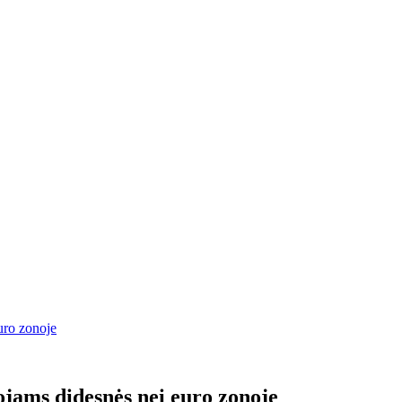
uro zonoje
jams didesnės nei euro zonoje