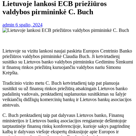
Lietuvoje lankosi ECB priežiūros
valdybos pirmininkė C. Buch
admin
6 spalio, 2024
Lietuvoje su vizitu lankosi naujai paskirta Europos Centrinio Banko
priežiūros valdybos pirmininkė Claudia Buch. Ji ketvirtadienį
susitiko su Lietuvos banko valdybos pirmininku Gediminu Šimkumi
ir finansų rinkos priežiūrą kuruojančiu valdybos nariu Simonu
Krėpšta.
Tradicinio vizito metu C. Buch ketvirtadienį taip pat planuoja
susitikti su už finansų rinkos priežiūrą atsakingais Lietuvos banko
padalinių vadovais, penktadienį suplanuotas susitikimas su šalyje
veikiančių didžiųjų komercinių bankų ir Lietuvos bankų asociacijos
atstovais.
C. Buch penktadienį taip pat dalyvaus Lietuvos banko, Finansų
ministerijos ir Lietuvos bankų asociacijos rengiamoje dešimtojoje
tarptautinėje finansų rinkų konferencijoje, kurioje sakys pagrindinę
kalbą ir dalyvaus viešoje ekspertų diskusijoje apie Europos ir