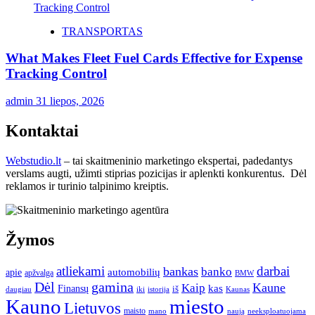
TRANSPORTAS
What Makes Fleet Fuel Cards Effective for Expense
Tracking Control
admin
31 liepos, 2026
Kontaktai
Webstudio.lt
– tai skaitmeninio marketingo ekspertai, padedantys
verslams augti, užimti stiprias pozicijas ir aplenkti konkurentus. Dėl
reklamos ir turinio talpinimo kreiptis.
Žymos
atliekami
darbai
bankas
banko
automobilių
apie
apžvalga
BMW
gamina
Dėl
Kaune
Kaip
Finansų
kas
iš
daugiau
iki
istorija
Kaunas
Kauno
miesto
Lietuvos
maisto
neeksploatuojama
mano
naują