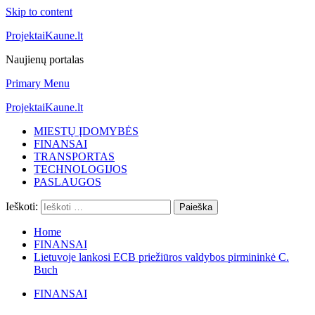
Skip to content
ProjektaiKaune.lt
Naujienų portalas
Primary Menu
ProjektaiKaune.lt
MIESTŲ ĮDOMYBĖS
FINANSAI
TRANSPORTAS
TECHNOLOGIJOS
PASLAUGOS
Ieškoti:
Home
FINANSAI
Lietuvoje lankosi ECB priežiūros valdybos pirmininkė C.
Buch
FINANSAI