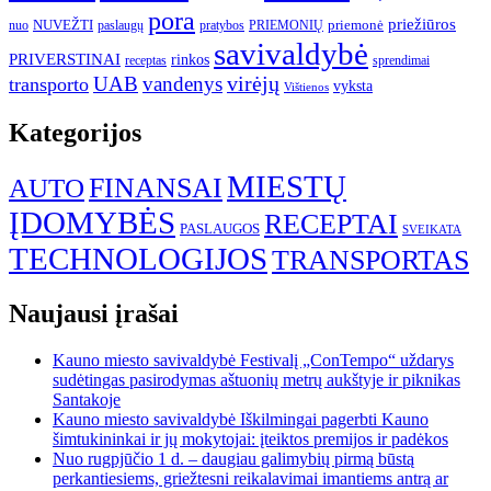
pora
priežiūros
NUVEŽTI
nuo
paslaugų
pratybos
PRIEMONIŲ
priemonė
savivaldybė
PRIVERSTINAI
rinkos
receptas
sprendimai
UAB
vandenys
virėjų
transporto
vyksta
Vištienos
Kategorijos
MIESTŲ
FINANSAI
AUTO
ĮDOMYBĖS
RECEPTAI
PASLAUGOS
SVEIKATA
TECHNOLOGIJOS
TRANSPORTAS
Naujausi įrašai
Kauno miesto savivaldybė Festivalį „ConTempo“ uždarys
sudėtingas pasirodymas aštuonių metrų aukštyje ir piknikas
Santakoje
Kauno miesto savivaldybė Iškilmingai pagerbti Kauno
šimtukininkai ir jų mokytojai: įteiktos premijos ir padėkos
Nuo rugpjūčio 1 d. – daugiau galimybių pirmą būstą
perkantiesiems, griežtesni reikalavimai imantiems antrą ar