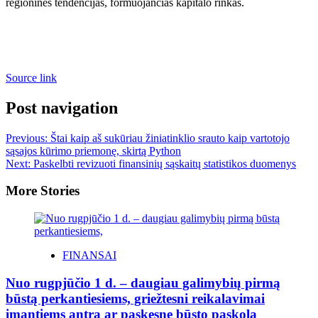
regionines tendencijas, formuojančias kapitalo rinkas.
Source link
Post navigation
Previous:
Štai kaip aš sukūriau žiniatinklio srauto kaip vartotojo
sąsajos kūrimo priemonę, skirtą Python
Next:
Paskelbti revizuoti finansinių sąskaitų statistikos duomenys
More Stories
FINANSAI
Nuo rugpjūčio 1 d. – daugiau galimybių pirmą
būstą perkantiesiems, griežtesni reikalavimai
imantiems antrą ar paskesnę būsto paskolą