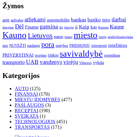
Žymos
atliekami
darbai
bankas
banko
automobilių
apie
apžvalga
BMW
gamina
Dėl
Kaune
Kaip
Finansų
kas
iš
daugiau
iki
istorija
Kaunas
Kauno
miesto
Lietuvos
maisto
neeksploatuojama
mano
naują
pora
priežiūros
NUVEŽTI
nuo
paslaugų
pratybos
PRIEMONIŲ
priemonė
savivaldybė
PRIVERSTINAI
rinkos
receptas
sprendimai
UAB
vandenys
virėjų
transporto
vyksta
Vištienos
Kategorijos
AUTO
(125)
FINANSAI
(170)
MIESTŲ ĮDOMYBĖS
(477)
PASLAUGOS
(3)
RECEPTAI
(190)
SVEIKATA
(1)
TECHNOLOGIJOS
(451)
TRANSPORTAS
(171)