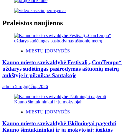
Praleistos naujienos
MIESTŲ ĮDOMYBĖS
Kauno miesto savivaldybė Festivalį „ConTempo“
uždarys sudėtingas pasirodymas aštuonių metrų
aukštyje ir piknikas Santakoje
admin
5 rugpjūčio, 2026
MIESTŲ ĮDOMYBĖS
Kauno miesto savivaldybė Iškilmingai pagerbti
Kauno šimtukininkai ir jų mokytojai: įteiktos