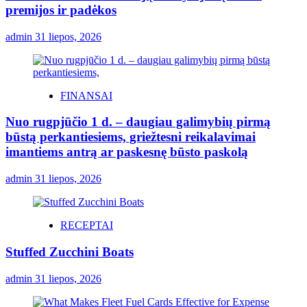
premijos ir padėkos
admin
31 liepos, 2026
FINANSAI
Nuo rugpjūčio 1 d. – daugiau galimybių pirmą
būstą perkantiesiems, griežtesni reikalavimai
imantiems antrą ar paskesnę būsto paskolą
admin
31 liepos, 2026
RECEPTAI
Stuffed Zucchini Boats
admin
31 liepos, 2026