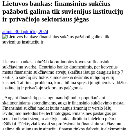
Lietuvos bankas: finansinius sukčius
pažaboti galima tik suvienijus institucijų
ir privačiojo sektoriaus jėgas
admin
30 lapkričio, 2024
Lietuvos bankas pabrėžia koordinuotos kovos su finansiniu
sukčiavimu svarbą. Centrinio banko duomenimis, per ketverius
metus finansinio sukčiavimo atvejų skaičius išaugo daugiau kaip 7
kartus, o sukčių išviliotos sumos siekia dešimtis milijonų eurų
kasmet. Tai rimta problema, kurią būtina spręsti jungtinėmis valdžios
institucijų ir privačiojo sektoriaus pajėgomis.
„Augant finansinių paslaugų naudojimui ir populiarėjant
skaitmeniniams sprendimams, auga ir finansinio sukčiavimo mastai.
Finansiniai sukčiai nuolat kuria naujus žmonių ir verslo lėšų
išviliojimo metodus bei technologijas. Finansinės paslaugos jau
seniai nebeturi sienų, o ateityje laukia dirbtinio intelekto plėtros
iššūkiai. Efektyviai kovoti su profesionaliu finansiniu sukčiavimu
galima tik sujungus institucijų, finansų rinkos dalyvių ir elektroninių