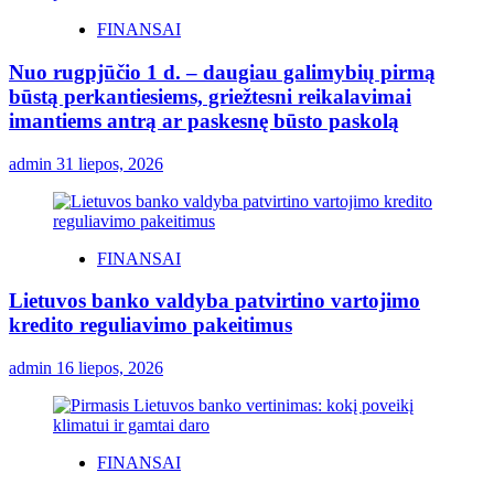
FINANSAI
Nuo rugpjūčio 1 d. – daugiau galimybių pirmą
būstą perkantiesiems, griežtesni reikalavimai
imantiems antrą ar paskesnę būsto paskolą
admin
31 liepos, 2026
FINANSAI
Lietuvos banko valdyba patvirtino vartojimo
kredito reguliavimo pakeitimus
admin
16 liepos, 2026
FINANSAI