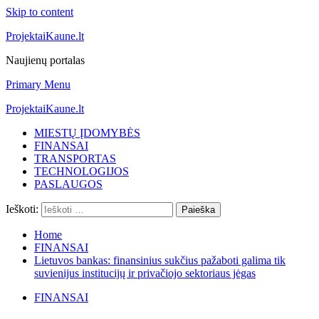
Skip to content
ProjektaiKaune.lt
Naujienų portalas
Primary Menu
ProjektaiKaune.lt
MIESTŲ ĮDOMYBĖS
FINANSAI
TRANSPORTAS
TECHNOLOGIJOS
PASLAUGOS
Ieškoti:
Home
FINANSAI
Lietuvos bankas: finansinius sukčius pažaboti galima tik
suvienijus institucijų ir privačiojo sektoriaus jėgas
FINANSAI