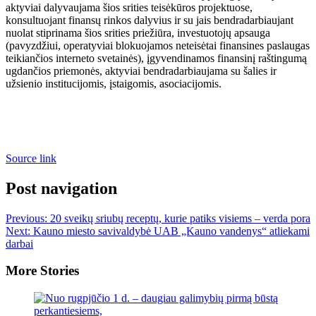
aktyviai dalyvaujama šios srities teisėkūros projektuose,
konsultuojant finansų rinkos dalyvius ir su jais bendradarbiaujant
nuolat stiprinama šios srities priežiūra, investuotojų apsauga
(pavyzdžiui, operatyviai blokuojamos neteisėtai finansines paslaugas
teikiančios interneto svetainės), įgyvendinamos finansinį raštingumą
ugdančios priemonės, aktyviai bendradarbiaujama su šalies ir
užsienio institucijomis, įstaigomis, asociacijomis.
Source link
Post navigation
Previous:
20 sveikų sriubų receptų, kurie patiks visiems – verda pora
Next:
Kauno miesto savivaldybė UAB „Kauno vandenys“ atliekami
darbai
More Stories