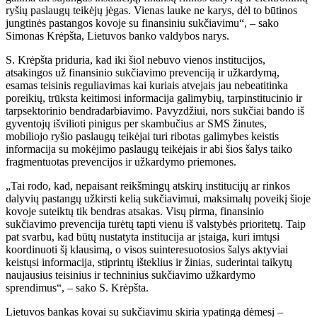
ryšių paslaugų teikėjų jėgas. Vienas lauke ne karys, dėl to būtinos
jungtinės pastangos kovoje su finansiniu sukčiavimu“, – sako
Simonas Krėpšta, Lietuvos banko valdybos narys.
S. Krėpšta priduria, kad iki šiol nebuvo vienos institucijos,
atsakingos už finansinio sukčiavimo prevenciją ir užkardymą,
esamas teisinis reguliavimas kai kuriais atvejais jau nebeatitinka
poreikių, trūksta keitimosi informacija galimybių, tarpinstitucinio ir
tarpsektorinio bendradarbiavimo. Pavyzdžiui, nors sukčiai bando iš
gyventojų išvilioti pinigus per skambučius ar SMS žinutes,
mobiliojo ryšio paslaugų teikėjai turi ribotas galimybes keistis
informacija su mokėjimo paslaugų teikėjais ir abi šios šalys taiko
fragmentuotas prevencijos ir užkardymo priemones.
„Tai rodo, kad, nepaisant reikšmingų atskirų institucijų ar rinkos
dalyvių pastangų užkirsti kelią sukčiavimui, maksimalų poveikį šioje
kovoje suteiktų tik bendras atsakas. Visų pirma, finansinio
sukčiavimo prevencija turėtų tapti vienu iš valstybės prioritetų. Taip
pat svarbu, kad būtų nustatyta institucija ar įstaiga, kuri imtųsi
koordinuoti šį klausimą, o visos suinteresuotosios šalys aktyviai
keistųsi informacija, stiprintų išteklius ir žinias, suderintai taikytų
naujausius teisinius ir techninius sukčiavimo užkardymo
sprendimus“, – sako S. Krėpšta.
Lietuvos bankas kovai su sukčiavimu skiria ypatingą dėmesį –