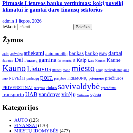
Pirmasis Lietuvos banko vertinimas: kokį poveikį
klimatui ir gamtai daro finansų sektorius
admin
1 liepos, 2026
Ieškoti:
Žymos
atliekami
darbai
bankas
banko
automobilių
apie
apžvalga
BMW
gamina
Dėl
Kaune
Kaip
Finansų
kas
iš
daugiau
iki
istorija
Kaunas
Kauno
miesto
Lietuvos
maisto
neeksploatuojama
mano
naują
pora
priežiūros
NUVEŽTI
nuo
paslaugų
pratybos
PRIEMONIŲ
priemonė
savivaldybė
PRIVERSTINAI
rinkos
receptas
sprendimai
UAB
vandenys
virėjų
transporto
vyksta
Vištienos
Kategorijos
AUTO
(125)
FINANSAI
(170)
MIESTŲ ĮDOMYBĖS
(477)