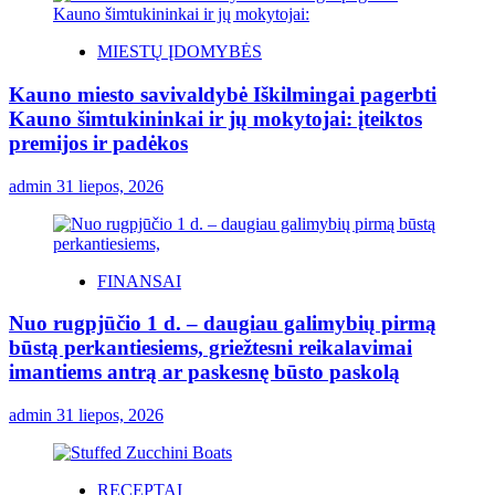
MIESTŲ ĮDOMYBĖS
Kauno miesto savivaldybė Iškilmingai pagerbti
Kauno šimtukininkai ir jų mokytojai: įteiktos
premijos ir padėkos
admin
31 liepos, 2026
FINANSAI
Nuo rugpjūčio 1 d. – daugiau galimybių pirmą
būstą perkantiesiems, griežtesni reikalavimai
imantiems antrą ar paskesnę būsto paskolą
admin
31 liepos, 2026
RECEPTAI