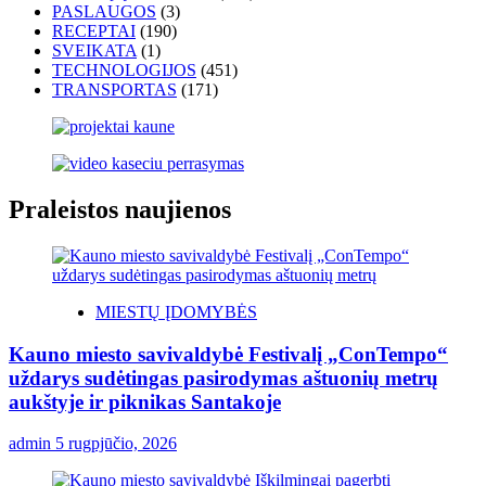
PASLAUGOS
(3)
RECEPTAI
(190)
SVEIKATA
(1)
TECHNOLOGIJOS
(451)
TRANSPORTAS
(171)
Praleistos naujienos
MIESTŲ ĮDOMYBĖS
Kauno miesto savivaldybė Festivalį „ConTempo“
uždarys sudėtingas pasirodymas aštuonių metrų
aukštyje ir piknikas Santakoje
admin
5 rugpjūčio, 2026