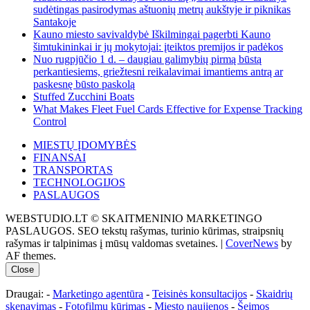
sudėtingas pasirodymas aštuonių metrų aukštyje ir piknikas
Santakoje
Kauno miesto savivaldybė Iškilmingai pagerbti Kauno
šimtukininkai ir jų mokytojai: įteiktos premijos ir padėkos
Nuo rugpjūčio 1 d. – daugiau galimybių pirmą būstą
perkantiesiems, griežtesni reikalavimai imantiems antrą ar
paskesnę būsto paskolą
Stuffed Zucchini Boats
What Makes Fleet Fuel Cards Effective for Expense Tracking
Control
MIESTŲ ĮDOMYBĖS
FINANSAI
TRANSPORTAS
TECHNOLOGIJOS
PASLAUGOS
WEBSTUDIO.LT © SKAITMENINIO MARKETINGO
PASLAUGOS. SEO tekstų rašymas, turinio kūrimas, straipsnių
rašymas ir talpinimas į mūsų valdomas svetaines.
|
CoverNews
by
AF themes.
Close
Draugai: -
Marketingo agentūra
-
Teisinės konsultacijos
-
Skaidrių
skenavimas
-
Fotofilmų kūrimas
-
Miesto naujienos
-
Šeimos