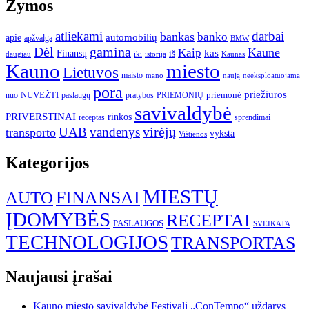
Žymos
atliekami
darbai
bankas
banko
automobilių
apie
apžvalga
BMW
gamina
Dėl
Kaune
Kaip
Finansų
kas
iš
daugiau
iki
istorija
Kaunas
Kauno
miesto
Lietuvos
maisto
neeksploatuojama
mano
naują
pora
priežiūros
NUVEŽTI
nuo
paslaugų
pratybos
PRIEMONIŲ
priemonė
savivaldybė
PRIVERSTINAI
rinkos
receptas
sprendimai
UAB
vandenys
virėjų
transporto
vyksta
Vištienos
Kategorijos
MIESTŲ
FINANSAI
AUTO
ĮDOMYBĖS
RECEPTAI
PASLAUGOS
SVEIKATA
TECHNOLOGIJOS
TRANSPORTAS
Naujausi įrašai
Kauno miesto savivaldybė Festivalį „ConTempo“ uždarys