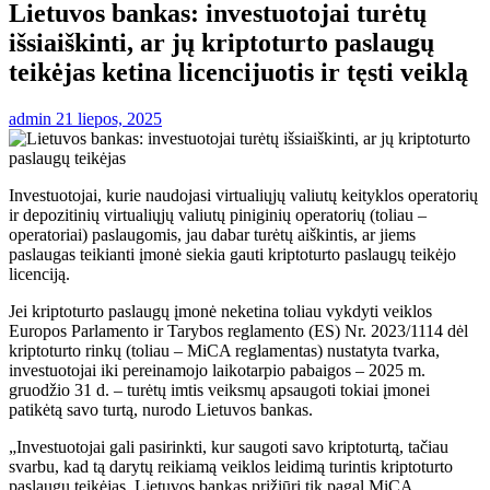
Lietuvos bankas: investuotojai turėtų
išsiaiškinti, ar jų kriptoturto paslaugų
teikėjas ketina licencijuotis ir tęsti veiklą
admin
21 liepos, 2025
Investuotojai, kurie naudojasi virtualiųjų valiutų keityklos operatorių
ir depozitinių virtualiųjų valiutų piniginių operatorių (toliau –
operatoriai) paslaugomis, jau dabar turėtų aiškintis, ar jiems
paslaugas teikianti įmonė siekia gauti kriptoturto paslaugų teikėjo
licenciją.
Jei kriptoturto paslaugų įmonė neketina toliau vykdyti veiklos
Europos Parlamento ir Tarybos reglamento (ES) Nr. 2023/1114 dėl
kriptoturto rinkų (toliau – MiCA reglamentas) nustatyta tvarka,
investuotojai iki pereinamojo laikotarpio pabaigos – 2025 m.
gruodžio 31 d. – turėtų imtis veiksmų apsaugoti tokiai įmonei
patikėtą savo turtą, nurodo Lietuvos bankas.
„Investuotojai gali pasirinkti, kur saugoti savo kriptoturtą, tačiau
svarbu, kad tą darytų reikiamą veiklos leidimą turintis kriptoturto
paslaugų teikėjas. Lietuvos bankas prižiūri tik pagal MiCA