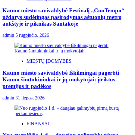
Kauno miesto savivaldybė Festivalį „ConTempo“
uždarys sudėtingas pasirodymas aštuonių metrų
aukštyje ir piknikas Santakoje
admin
5 rugpjūčio, 2026
MIESTŲ ĮDOMYBĖS
Kauno miesto savivaldybė Iškilmingai pagerbti
Kauno šimtukininkai ir jų mokytojai: įteiktos
premijos ir padėkos
admin
31 liepos, 2026
FINANSAI