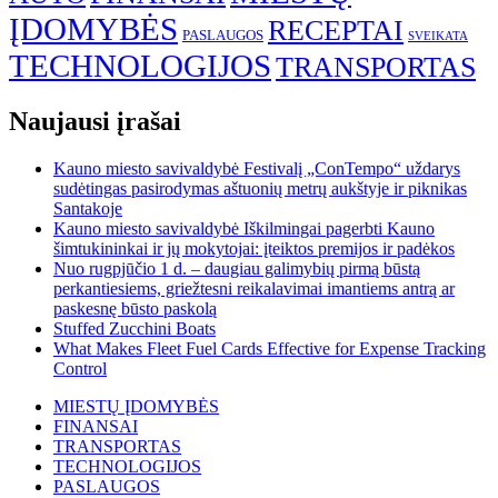
ĮDOMYBĖS
RECEPTAI
PASLAUGOS
SVEIKATA
TECHNOLOGIJOS
TRANSPORTAS
Naujausi įrašai
Kauno miesto savivaldybė Festivalį „ConTempo“ uždarys
sudėtingas pasirodymas aštuonių metrų aukštyje ir piknikas
Santakoje
Kauno miesto savivaldybė Iškilmingai pagerbti Kauno
šimtukininkai ir jų mokytojai: įteiktos premijos ir padėkos
Nuo rugpjūčio 1 d. – daugiau galimybių pirmą būstą
perkantiesiems, griežtesni reikalavimai imantiems antrą ar
paskesnę būsto paskolą
Stuffed Zucchini Boats
What Makes Fleet Fuel Cards Effective for Expense Tracking
Control
MIESTŲ ĮDOMYBĖS
FINANSAI
TRANSPORTAS
TECHNOLOGIJOS
PASLAUGOS