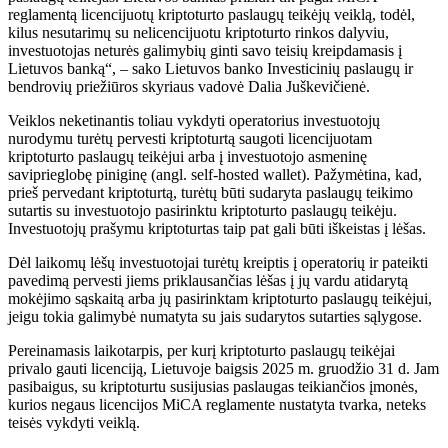
reglamentą licencijuotų kriptoturto paslaugų teikėjų veiklą, todėl,
kilus nesutarimų su nelicencijuotu kriptoturto rinkos dalyviu,
investuotojas neturės galimybių ginti savo teisių kreipdamasis į
Lietuvos banką“, – sako Lietuvos banko Investicinių paslaugų ir
bendrovių priežiūros skyriaus vadovė Dalia Juškevičienė.
Veiklos neketinantis toliau vykdyti operatorius investuotojų
nurodymu turėtų pervesti kriptoturtą saugoti licencijuotam
kriptoturto paslaugų teikėjui arba į investuotojo asmeninę
saviprieglobę piniginę (angl. self-hosted wallet). Pažymėtina, kad,
prieš pervedant kriptoturtą, turėtų būti sudaryta paslaugų teikimo
sutartis su investuotojo pasirinktu kriptoturto paslaugų teikėju.
Investuotojų prašymu kriptoturtas taip pat gali būti iškeistas į lėšas.
Dėl laikomų lėšų investuotojai turėtų kreiptis į operatorių ir pateikti
pavedimą pervesti jiems priklausančias lėšas į jų vardu atidarytą
mokėjimo sąskaitą arba jų pasirinktam kriptoturto paslaugų teikėjui,
jeigu tokia galimybė numatyta su jais sudarytos sutarties sąlygose.
Pereinamasis laikotarpis, per kurį kriptoturto paslaugų teikėjai
privalo gauti licenciją, Lietuvoje baigsis 2025 m. gruodžio 31 d. Jam
pasibaigus, su kriptoturtu susijusias paslaugas teikiančios įmonės,
kurios negaus licencijos MiCA reglamente nustatyta tvarka, neteks
teisės vykdyti veiklą.