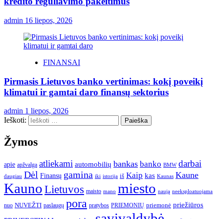
kredito reguliavimo pakeitimus
admin
16 liepos, 2026
FINANSAI
Pirmasis Lietuvos banko vertinimas: kokį poveikį
klimatui ir gamtai daro finansų sektorius
admin
1 liepos, 2026
Ieškoti:
Žymos
atliekami
darbai
bankas
banko
automobilių
apie
apžvalga
BMW
gamina
Dėl
Kaune
Kaip
Finansų
kas
iš
daugiau
iki
istorija
Kaunas
Kauno
miesto
Lietuvos
maisto
neeksploatuojama
mano
naują
pora
priežiūros
NUVEŽTI
nuo
paslaugų
pratybos
PRIEMONIŲ
priemonė
savivaldybė