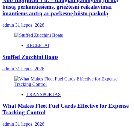
Nuo rugpjūčio 1 d. – daugiau galimybių pirmą
būstą perkantiesiems, griežtesni reikalavimai
imantiems antrą ar paskesnę būsto paskolą
admin
31 liepos, 2026
RECEPTAI
Stuffed Zucchini Boats
admin
31 liepos, 2026
TRANSPORTAS
What Makes Fleet Fuel Cards Effective for Expense
Tracking Control
admin
31 liepos, 2026