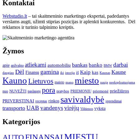
Kontaktai
Webstudio.lt
– tai skaitmeninio marketingo ekspertai, padedantys
verslams augti, užimti stiprias pozicijas ir aplenkti konkurentus. Dėl
reklamos ir turinio talpinimo kreiptis.
Žymos
atliekami
darbai
bankas
banko
automobilių
apie
apžvalga
BMW
gamina
Dėl
Kaune
Kaip
Finansų
kas
iš
daugiau
iki
istorija
Kaunas
Kauno
miesto
Lietuvos
maisto
neeksploatuojama
mano
naują
pora
priežiūros
NUVEŽTI
nuo
paslaugų
pratybos
PRIEMONIŲ
priemonė
savivaldybė
PRIVERSTINAI
rinkos
receptas
sprendimai
UAB
vandenys
virėjų
transporto
vyksta
Vištienos
Kategorijos
MIESTŲ
FINANSAI
AUTO