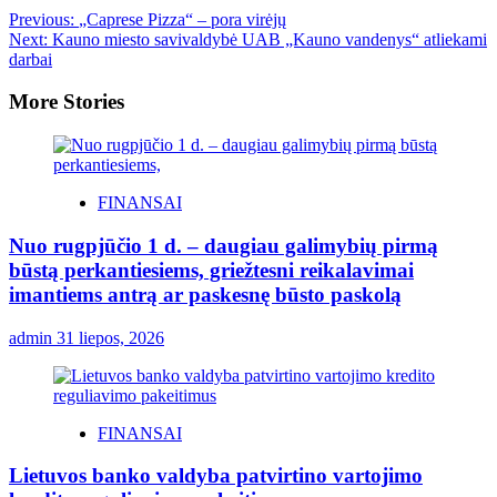
Previous:
„Caprese Pizza“ – pora virėjų
Next:
Kauno miesto savivaldybė UAB „Kauno vandenys“ atliekami
darbai
More Stories
FINANSAI
Nuo rugpjūčio 1 d. – daugiau galimybių pirmą
būstą perkantiesiems, griežtesni reikalavimai
imantiems antrą ar paskesnę būsto paskolą
admin
31 liepos, 2026
FINANSAI
Lietuvos banko valdyba patvirtino vartojimo