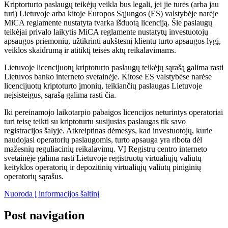
Kriptorturto paslaugų teikėjų veikla bus legali, jei jie turės (arba jau
turi) Lietuvoje arba kitoje Europos Sąjungos (ES) valstybėje narėje
MiCA reglamente nustatyta tvarka išduotą licenciją. Šie paslaugų
teikėjai privalo laikytis MiCA reglamente nustatytų investuotojų
apsaugos priemonių, užtikrinti aukštesnį klientų turto apsaugos lygį,
veiklos skaidrumą ir atitiktį teisės aktų reikalavimams.
Lietuvoje licencijuotų kriptoturto paslaugų teikėjų sąrašą galima rasti
Lietuvos banko interneto svetainėje. Kitose ES valstybėse narėse
licencijuotų kriptoturto įmonių, teikiančių paslaugas Lietuvoje
neįsisteigus, sąrašą galima rasti čia.
Iki pereinamojo laikotarpio pabaigos licencijos neturintys operatoriai
turi teisę teikti su kriptoturtu susijusias paslaugas tik savo
registracijos šalyje. Atkreiptinas dėmesys, kad investuotojų, kurie
naudojasi operatorių paslaugomis, turto apsauga yra ribota dėl
mažesnių reguliacinių reikalavimų. VĮ Registrų centro interneto
svetainėje galima rasti Lietuvoje registruotų virtualiųjų valiutų
keityklos operatorių ir depozitinių virtualiųjų valiutų piniginių
operatorių sąrašus.
Nuoroda į informacijos šaltinį
Post navigation