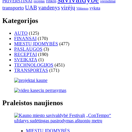
PRIVERSTINAI
rinkos
receptas
sprendimai
UAB
vandenys
virėjų
transporto
vyksta
Vištienos
Kategorijos
AUTO
(125)
FINANSAI
(170)
MIESTŲ ĮDOMYBĖS
(477)
PASLAUGOS
(3)
RECEPTAI
(190)
SVEIKATA
(1)
TECHNOLOGIJOS
(451)
TRANSPORTAS
(171)
Praleistos naujienos
MIESTŲ ĮDOMYBĖS