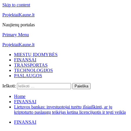
Skip to content
ProjektaiKaune.lt
Naujienų portalas
Primary Menu
ProjektaiKaune.lt
MIESTŲ ĮDOMYBĖS
FINANSAI
TRANSPORTAS
TECHNOLOGIJOS
PASLAUGOS
Ieškoti:
Home
FINANSAI
Lietuvos bankas: investuotojai turėtų išsiaiškinti, ar jų
kriptoturto paslaugų teikėjas ketina licencijuotis ir tęsti veiklą
FINANSAI