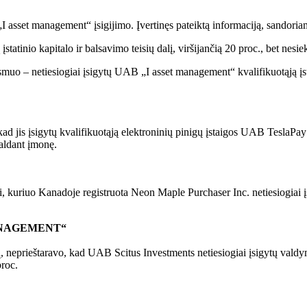
sset management“ įsigijimo. Įvertinęs pateiktą informaciją, sandoriam
įstatinio kapitalo ir balsavimo teisių dalį, viršijančią 20 proc., bet nesi
muo – netiesiogiai įsigytų UAB „I asset management“ kvalifikuotąją įstati
d jis įsigytų kvalifikuotąją elektroninių pinigų įstaigos UAB TeslaPay įst
valdant įmonę.
ui, kuriuo Kanadoje registruota Neon Maple Purchaser Inc. netiesiogiai į
 MANAGEMENT“
ormaciją, neprieštaravo, kad UAB Scitus Investments netiesiogiai
proc.