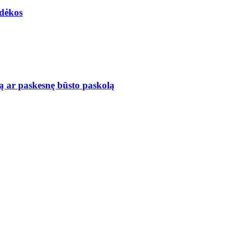
adėkos
ą ar paskesnę būsto paskolą