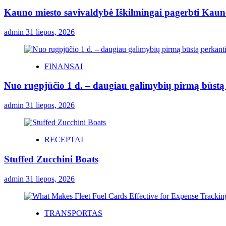
Kauno miesto savivaldybė Iškilmingai pagerbti Kauno 
admin
31 liepos, 2026
FINANSAI
Nuo rugpjūčio 1 d. – daugiau galimybių pirmą būstą p
admin
31 liepos, 2026
RECEPTAI
Stuffed Zucchini Boats
admin
31 liepos, 2026
TRANSPORTAS