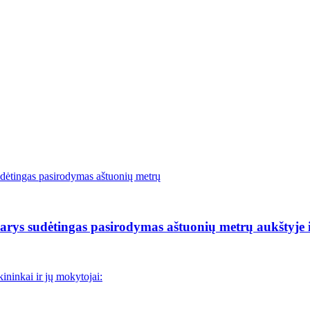
rys sudėtingas pasirodymas aštuonių metrų aukštyje i