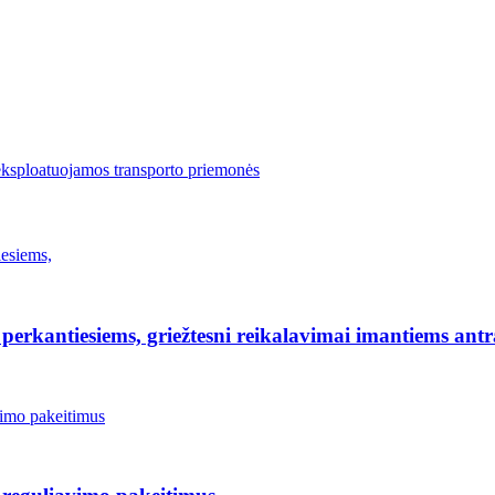
eksploatuojamos transporto priemonės
erkantiesiems, griežtesni reikalavimai imantiems antr