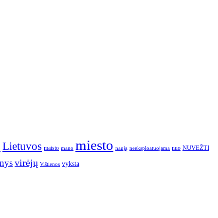
o
miesto
Lietuvos
NUVEŽTI
nuo
maisto
neeksploatuojama
mano
naują
nys
virėjų
vyksta
Vištienos