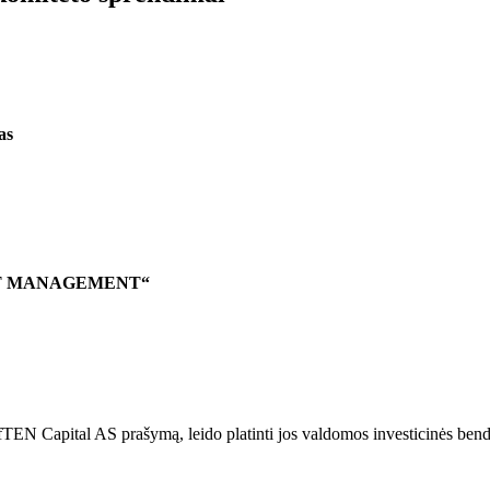
as
SSET MANAGEMENT“
 EfTEN Capital AS prašymą, leido platinti jos valdomos investicinės b