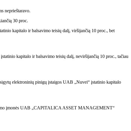
s neprieštaravo.
ekiančią 30 proc.
nio kapitalo ir balsavimo teisių dalį, viršijančią 10 proc., bet
atinio kapitalo ir balsavimo teisių dalį, neviršijančią 10 proc., tačiau
sigytų elektroninių pinigų įstaigos UAB „Nuvei“ įstatinio kapitalo
 įsigytų valdymo įmonės UAB „CAPITALICA ASSET MANAGEMENT“