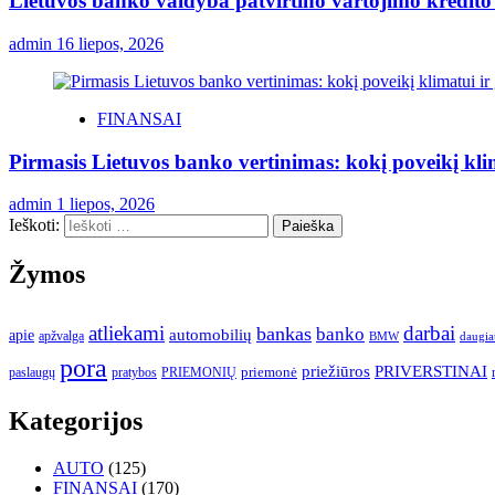
Lietuvos banko valdyba patvirtino vartojimo kredito
admin
16 liepos, 2026
FINANSAI
Pirmasis Lietuvos banko vertinimas: kokį poveikį kli
admin
1 liepos, 2026
Ieškoti:
Žymos
atliekami
darbai
bankas
banko
automobilių
apie
apžvalga
daugia
BMW
pora
priežiūros
PRIVERSTINAI
paslaugų
pratybos
PRIEMONIŲ
priemonė
Kategorijos
AUTO
(125)
FINANSAI
(170)