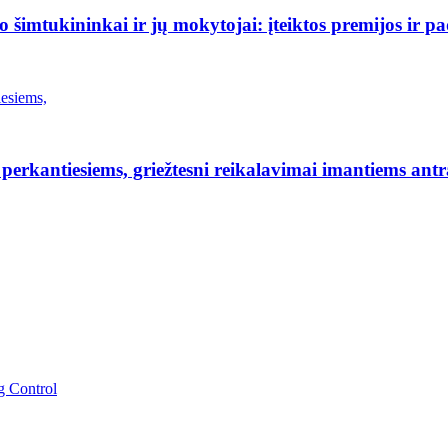
šimtukininkai ir jų mokytojai: įteiktos premijos ir p
erkantiesiems, griežtesni reikalavimai imantiems antr