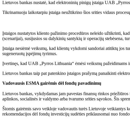
Lietuvos bankas nustatė, kad elektroninių pinigų įstaiga UAB „Pyrros
Tikrinamuoju laikotarpiu įstaiga neužtikrino šios srities vidaus proces
Įstaigos nustatytos kliento pažinimo procedūros neleido užtikrinti, ka
(scenarijai), susijusios su dalykinių santykių ir operacijų stebėsena, tu
Įstaiga nesiėmė veiksmų, kad klientų vykdomi sandoriai atitiktų jos tu
sugeneruotų įspėjimų tyrimus.
Įvertinęs, kad UAB „Pyrros Lithuania“ ėmėsi veiksmų pažeidimams ir 
Lietuvos bankas taip pat patenkino įstaigos prašymą panaikinti elektron
Vadovausis ESMA gairėmis dėl fondų pavadinimų
Lietuvos bankas, vykdydamas jam pavestas finansų rinkos priežiūros f
aplinkos, socialinės ir valdymo arba tvarumo srities sąvokos. Šis spre
Šiomis gairėmis savo veikloje vadovautis turės Lietuvoje veikiantys ko
rekomendacijos dėl fondų investicijų sudėties priklausomai nuo fondo