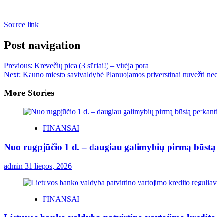
Source link
Post navigation
Previous:
Krevečių pica (3 sūriai!) – virėja pora
Next:
Kauno miesto savivaldybė Planuojamos priverstinai nuvežti ne
More Stories
FINANSAI
Nuo rugpjūčio 1 d. – daugiau galimybių pirmą būstą p
admin
31 liepos, 2026
FINANSAI