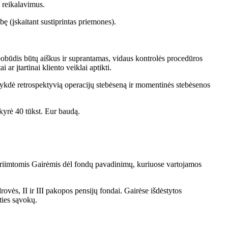
 reikalavimus.
ę (įskaitant sustiprintas priemones).
s pobūdis būtų aiškus ir suprantamas, vidaus kontrolės procedūros
ar įtartinai kliento veiklai aptikti.
i vykdė retrospektyvią operacijų stebėseną ir momentinės stebėsenos
kyrė 40 tūkst. Eur baudą.
 priimtomis Gairėmis dėl fondų pavadinimų, kuriuose vartojamos
ovės, II ir III pakopos pensijų fondai. Gairėse išdėstytos
ties sąvokų.