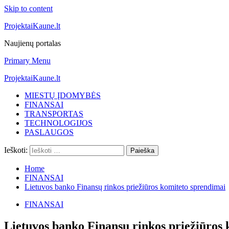
Skip to content
ProjektaiKaune.lt
Naujienų portalas
Primary Menu
ProjektaiKaune.lt
MIESTŲ ĮDOMYBĖS
FINANSAI
TRANSPORTAS
TECHNOLOGIJOS
PASLAUGOS
Ieškoti:
Home
FINANSAI
Lietuvos banko Finansų rinkos priežiūros komiteto sprendimai
FINANSAI
Lietuvos banko Finansų rinkos priežiūros