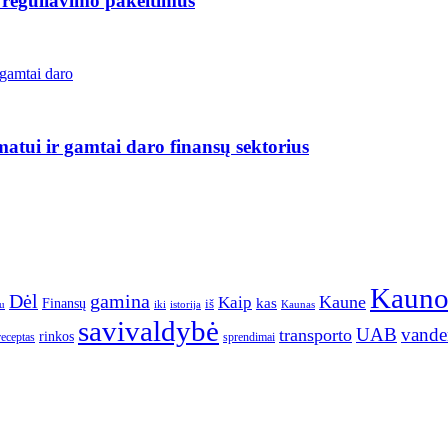
 reguliavimo pakeitimus
matui ir gamtai daro finansų sektorius
Kaun
gamina
Dėl
Kaune
Kaip
Finansų
kas
iš
u
iki
istorija
Kaunas
savivaldybė
UAB
vande
transporto
rinkos
receptas
sprendimai