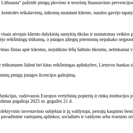
 Lithuania“ pažeidė pinigų plovimo ir teroristų finansavimo prevencijos
ų kontrolės reikalavimų, taikomų nustatant kliento, naudos gavėjo tapatyb
d visais atvejais kliento dalykinių santykių tikslas ir numatomas veiklo
rėjo reikšmingų trūkumų, o įstaigos įdiegtų priemonių nepakako neįprastai 
rimas žinias apie klientus, neįsitikino lėšų šaltinio tikrumu, netinkama
trūkumams šalinti bei kitas reikšmingas aplinkybes, Lietuvos bankas s
inių pinigų įstaigos licencijos galiojimą.
unkcijas, vadovausis Europos vertybinių popierių ir rinkų institucijos
ndimas įsigalioja 2025 m. gegužės 21 d.
lektyvinio investavimo subjektai ir jų valdytojai, pensijų kaupimo bendr
 pavadinime vartojamų aplinkos, socialinės ir valdymo arba tvarumo sri