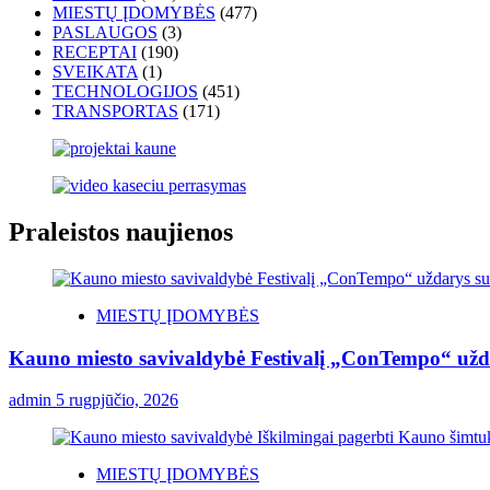
MIESTŲ ĮDOMYBĖS
(477)
PASLAUGOS
(3)
RECEPTAI
(190)
SVEIKATA
(1)
TECHNOLOGIJOS
(451)
TRANSPORTAS
(171)
Praleistos naujienos
MIESTŲ ĮDOMYBĖS
Kauno miesto savivaldybė Festivalį „ConTempo“ užda
admin
5 rugpjūčio, 2026
MIESTŲ ĮDOMYBĖS