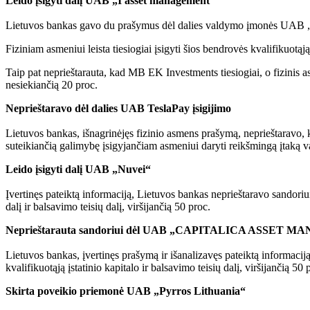
Leido įsigyti dalį UAB „I asset management“
Lietuvos bankas gavo du prašymus dėl dalies valdymo įmonės UAB „I a
Fiziniam asmeniui leista tiesiogiai įsigyti šios bendrovės kvalifikuotąją 
Taip pat neprieštarauta, kad MB EK Investments tiesiogiai, o fizinis as
nesiekiančią 20 proc.
Neprieštaravo dėl dalies UAB TeslaPay įsigijimo
Lietuvos bankas, išnagrinėjęs fizinio asmens prašymą, neprieštaravo, ka
suteikiančią galimybę įsigyjančiam asmeniui daryti reikšmingą įtaką 
Leido įsigyti dalį UAB „Nuvei“
Įvertinęs pateiktą informaciją, Lietuvos bankas neprieštaravo sandori
dalį ir balsavimo teisių dalį, viršijančią 50 proc.
Neprieštarauta sandoriui dėl UAB „CAPITALICA ASSET
Lietuvos bankas, įvertinęs prašymą ir išanalizavęs pateiktą inf
kvalifikuotąją įstatinio kapitalo ir balsavimo teisių dalį, viršijančią 50 
Skirta poveikio priemonė UAB „Pyrros Lithuania“