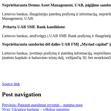
Neprieštarauta Demus Asset Management, UAB, įsigijimo sandor
Lietuvos bankas, išnagrinėjęs pateiktą prašymą ir informaciją, nepr
Management, UAB.
,
Pritarta UAB SME Bank kandidatu
i
Lietuvos bankas, atsižvelgęs į UAB SME Bank prašymą ir išnagrinėjęs 
Neprieštarauta sandoriui dėl dalies UAB FMĮ „Myriad capital“ į
Lietuvos bankas, įvertinęs prašymą ir pateiktą informaciją, nepriešta
įstatinio kapitalo ir balsavimo teisių dalį, viršijančią 30, bet nesiekianč
Source link
Post navigation
Previous:
Paprasti augaliniai receptai – gamina pora
Next:
Ukrainos kariams – vilkikas paramos