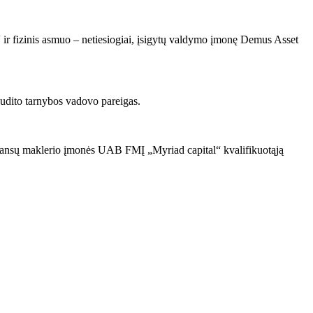
ir fizinis asmuo – netiesiogiai, įsigytų valdymo įmonę Demus Asset
audito tarnybos vadovo pareigas.
ų finansų maklerio įmonės UAB FMĮ „Myriad capital“ kvalifikuotąją