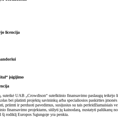
o licencija
sandoriui
al“ įsigijimo
encija
iją, suteikė UAB „Crowdison“ sutelktinio finansavimo paslaugų teikėjo 
kolas bei platinti projektų savininkų arba specialiosios paskirties įmonės
i, priimti ir perduoti pavedimus, susijusius su tais perleidžiamaisiais v
ktinio finansavimo projektams, siūlyti jų kainodarą, nustatyti palūkanų n
 šį rodiklį Europos Sąjungoje yra penkta.