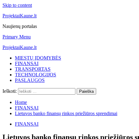
Skip to content
ProjektaiKaune.lt
Naujienų portalas
Primary Menu
ProjektaiKaune.lt
MIESTŲ ĮDOMYBĖS
FINANSAI
TRANSPORTAS
TECHNOLOGIJOS
PASLAUGOS
Ieškoti:
Home
FINANSAI
Lietuvos banko finansų rinkos priežiūros sprendimai
FINANSAI
Lietuvos banko finansų rinkos priežiūros 