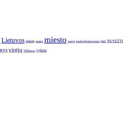
o
miesto
Lietuvos
NUVEŽTI
nuo
maisto
neeksploatuojama
mano
naują
nys
virėjų
vyksta
Vištienos