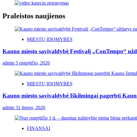
Praleistos naujienos
MIESTŲ ĮDOMYBĖS
Kauno miesto savivaldybė Festivalį „ConTempo“ užda
admin
5 rugpjūčio, 2026
MIESTŲ ĮDOMYBĖS
Kauno miesto savivaldybė Iškilmingai pagerbti Kauno 
admin
31 liepos, 2026
FINANSAI