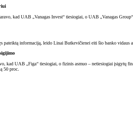
iui
ieštaravo, kad UAB „Vanagas Invest“ tiesiogiai, o UAB „Vanagas Group“ 
pateiktą informaciją, leido Linai Butkevičienei eiti šio banko vidaus 
sigijimo
ravo, kad UAB „Figa“ tiesiogiai, o fizinis asmuo – netiesiogiai įsigyt
ią 50 proc.