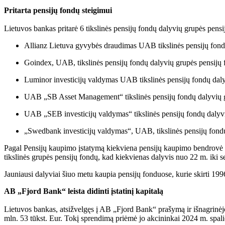
Pritarta pensijų fondų steigimui
Lietuvos bankas pritarė 6 tikslinės pensijų fondų dalyvių grupės pensi
Allianz Lietuva gyvybės draudimas UAB tikslinės pensijų fondų
Goindex, UAB, tikslinės pensijų fondų dalyvių grupės pensijų 
Luminor investicijų valdymas UAB tikslinės pensijų fondų dal
UAB „SB Asset Management“ tikslinės pensijų fondų dalyvių g
UAB „SEB investicijų valdymas“ tikslinės pensijų fondų dalyv
„Swedbank investicijų valdymas“, UAB, tikslinės pensijų fon
Pagal Pensijų kaupimo įstatymą kiekviena pensijų kaupimo bendrovė tur
tikslinės grupės pensijų fondų, kad kiekvienas dalyvis nuo 22 m. iki s
Jauniausi dalyviai šiuo metu kaupia pensijų fonduose, kurie skirti 1
AB „Fjord Bank“ leista didinti įstatinį kapitalą
Lietuvos bankas, atsižvelgęs į AB „Fjord Bank“ prašymą ir išnagrinėjęs 
mln. 53 tūkst. Eur. Tokį sprendimą priėmė jo akcininkai 2024 m. spal