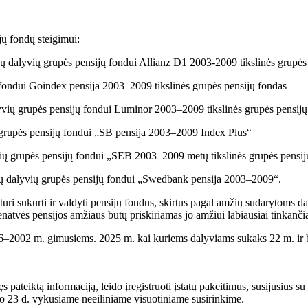
jų fondų steigimui:
 dalyvių grupės pensijų fondui Allianz D1 2003-2009 tikslinės grupės
fondui Goindex pensija 2003–2009 tikslinės grupės pensijų fondas
yvių grupės pensijų fondui Luminor 2003–2009 tikslinės grupės pensijų
rupės pensijų fondui „SB pensija 2003–2009 Index Plus“
ių grupės pensijų fondui „SEB 2003–2009 metų tikslinės grupės pensi
dų dalyvių grupės pensijų fondui „Swedbank pensija 2003–2009“.
i sukurti ir valdyti pensijų fondus, skirtus pagal amžių sudarytoms dal
enatvės pensijos amžiaus būtų priskiriamas jo amžiui labiausiai tinkančia
996–2002 m. gimusiems. 2025 m. kai kuriems dalyviams sukaks 22 m. ir b
pateiktą informaciją, leido įregistruoti įstatų pakeitimus, susijusius su
io 23 d. vykusiame neeiliniame visuotiniame susirinkime.