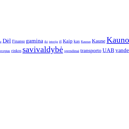
Kaun
gamina
Dėl
Kaune
Kaip
Finansų
kas
iš
u
iki
istorija
Kaunas
savivaldybė
UAB
vande
transporto
rinkos
receptas
sprendimai