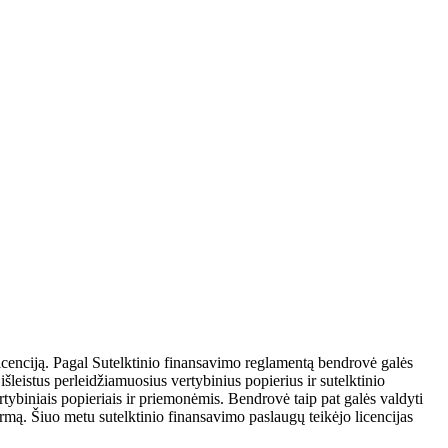
licenciją. Pagal Sutelktinio finansavimo reglamentą bendrovė galės
 išleistus perleidžiamuosius vertybinius popierius ir sutelktinio
ertybiniais popieriais ir priemonėmis. Bendrovė taip pat galės valdyti
ormą. Šiuo metu sutelktinio finansavimo paslaugų teikėjo licencijas