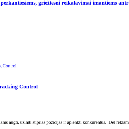
erkantiesiems, griežtesni reikalavimai imantiems antr
Tracking Control
ms augti, užimti stiprias pozicijas ir aplenkti konkurentus. Dėl reklamos