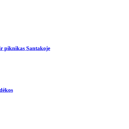
r piknikas Santakoje
adėkos