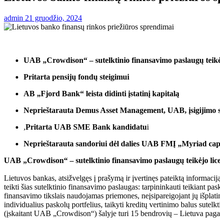
admin
21 gruodžio, 2024
UAB „Crowdison“ – sutelktinio finansavimo paslaugų teikėj
Pritarta pensijų fondų steigimui
AB „Fjord Bank“ leista didinti įstatinį kapitalą
Neprieštarauta Demus Asset Management, UAB, įsigijimo 
,
Pritarta UAB SME Bank kandidatu
i
Neprieštarauta sandoriui dėl dalies UAB FMĮ „Myriad capit
UAB „Crowdison“ – sutelktinio finansavimo paslaugų teikėjo lic
Lietuvos bankas, atsižvelgęs į prašymą ir įvertinęs pateiktą informac
teikti šias sutelktinio finansavimo paslaugas: tarpininkauti teikiant pas
finansavimo tikslais naudojamas priemones, neįsipareigojant jų išplatint
individualius paskolų portfelius, taikyti kreditų vertinimo balus sutel
(įskaitant UAB „Crowdison“) šalyje turi 15 bendrovių – Lietuva pagal