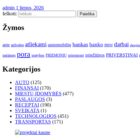
admin
1 liepos, 2026
Ieškoti:
Žymos
atliekami
darbai
bankas
banko
automobilių
apie
apžvalga
daugia
BMW
pora
priežiūros
PRIVERSTINAI
paslaugų
pratybos
PRIEMONIŲ
priemonė
Kategorijos
AUTO
(125)
FINANSAI
(170)
MIESTŲ ĮDOMYBĖS
(477)
PASLAUGOS
(3)
RECEPTAI
(190)
SVEIKATA
(1)
TECHNOLOGIJOS
(451)
TRANSPORTAS
(171)