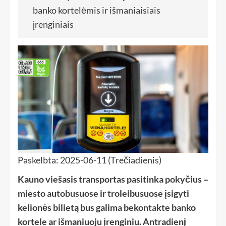
banko kortelėmis ir išmaniaisiais
įrenginiais
Paskelbta: 2025-06-11 (Trečiadienis)
Kauno viešasis transportas pasitinka pokyčius –
miesto autobusuose ir troleibusuose įsigyti
kelionės bilietą bus galima bekontakte banko
kortele ar išmaniuoju įrenginiu. Antradienį