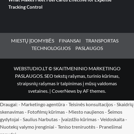
Tracking Control
MIESTŲ ĮDOMYBĖS
FINANSAI
TRANSPORTAS
TECHNOLOGIJOS
PASLAUGOS
WEBSTUDIO.LT © SKAITMENINIO MARKETINGO
PASLAUGOS. SEO tekstų rašymas, turinio kūrimas,
straipsnių rašymas ir talpinimas į mūsų valdomas
svetaines.
|
CoverNews
by AF themes.
Draugai: -
Marketingo agentūra
-
Teisinės konsultacijos
-
Skaidrių
skenavimas
-
Fotofilmų kūrimas
-
Miesto naujienos
-
Šeimos
gydytojai
-
Saulius Narbutas
-
Įvaizdžio kūrimas
-
Veidoskaita
-
Nuotekų valymo įrenginiai -
Teniso treniruotės
- Pranešimai