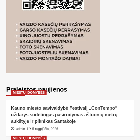
Praleistos naujienos
MIESTŲ ĮDOMYBĖS
Kauno miesto savivaldybė Festivalį „ConTempo“
uždarys sudėtingas pasirodymas aštuonių metrų
aukštyje ir piknikas Santakoje
admin
5 rugpjūčio, 2026
MIESTŲ ĮDOMYBĖS