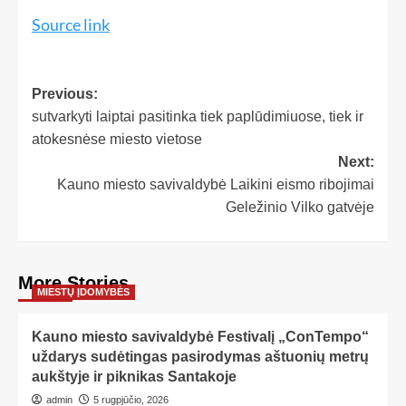
Source link
Previous:
sutvarkyti laiptai pasitinka tiek paplūdimiuose, tiek ir
atokesnėse miesto vietose
Next:
Kauno miesto savivaldybė Laikini eismo ribojimai
Geležinio Vilko gatvėje
More Stories
MIESTŲ ĮDOMYBĖS
Kauno miesto savivaldybė Festivalį „ConTempo“
uždarys sudėtingas pasirodymas aštuonių metrų
aukštyje ir piknikas Santakoje
admin
5 rugpjūčio, 2026