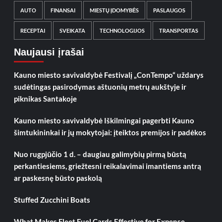
AUTO
FINANSAI
MIESTŲ ĮDOMYBĖS
PASLAUGOS
RECEPTAI
SVEIKATA
TECHNOLOGIJOS
TRANSPORTAS
Naujausi įrašai
Kauno miesto savivaldybė Festivalį „ConTempo“ uždarys
sudėtingas pasirodymas aštuonių metrų aukštyje ir
piknikas Santakoje
Kauno miesto savivaldybė Iškilmingai pagerbti Kauno
šimtukininkai ir jų mokytojai: įteiktos premijos ir padėkos
Nuo rugpjūčio 1 d. – daugiau galimybių pirmą būstą
perkantiesiems, griežtesni reikalavimai imantiems antrą
ar paskesnę būsto paskolą
Stuffed Zucchini Boats
What Makes Fleet Fuel Cards Effective for Expense