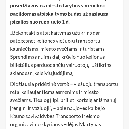
posėdžiavusios miesto tarybos sprendimu
papildomas atsiskaitymo būdas už paslaugą
įsigalios nuo rugpjūčio
1 d.
„Bekontaktis atsiskaitymas užtikrins dar
patogesnes keliones viešuoju transportu
kauniečiams, miesto svečiams ir turistams.
Sprendimas nuims dalį krūvio nuo kelionės
bilietėlius parduodančių vairuotojų, užtikrins
sklandesnį keleivių judėjimą.
Didžiausia pridėtinė vertė – viešuoju transportu
retai keliaujantiems asmenims ir miesto
svečiams. Tiesiog įlipi, prilieti kortelę ar išmanųjį
įrenginį ir važiuoji“, – apie naujoves kalbėjo
Kauno savivaldybės Transporto ir eismo
organizavimo skyriaus vedėjas Martynas