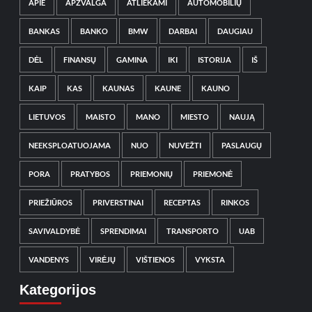
APIE
APŽVALGA
ATLIEKAMI
AUTOMOBILIŲ
BANKAS
BANKO
BMW
DARBAI
DAUGIAU
DĖL
FINANSŲ
GAMINA
IKI
ISTORIJA
IŠ
KAIP
KAS
KAUNAS
KAUNE
KAUNO
LIETUVOS
MAISTO
MANO
MIESTO
NAUJĄ
NEEKSPLOATUOJAMA
NUO
NUVEŽTI
PASLAUGŲ
PORA
PRATYBOS
PRIEMONIŲ
PRIEMONĖ
PRIEŽIŪROS
PRIVERSTINAI
RECEPTAS
RINKOS
SAVIVALDYBĖ
SPRENDIMAI
TRANSPORTO
UAB
VANDENYS
VIRĖJŲ
VIŠTIENOS
VYKSTA
Kategorijos