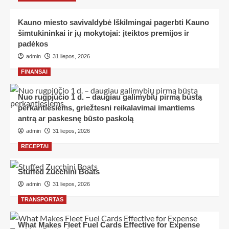
Kauno miesto savivaldybė Iškilmingai pagerbti Kauno
šimtukininkai ir jų mokytojai: įteiktos premijos ir
padėkos
admin
31 liepos, 2026
FINANSAI
Nuo rugpjūčio 1 d. – daugiau galimybių pirmą būstą
perkantiesiems, griežtesni reikalavimai imantiems
antrą ar paskesnę būsto paskolą
admin
31 liepos, 2026
RECEPTAI
Stuffed Zucchini Boats
admin
31 liepos, 2026
TRANSPORTAS
What Makes Fleet Fuel Cards Effective for Expense