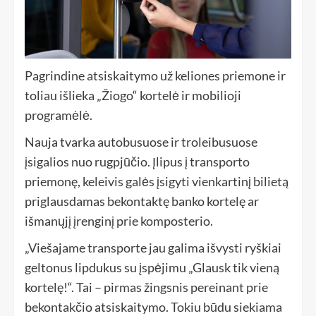
Pagrindine atsiskaitymo už keliones priemone ir
toliau išlieka „Žiogo“ kortelė ir mobilioji
programėlė.
Nauja tvarka autobusuose ir troleibusuose
įsigalios nuo rugpjūčio. Įlipus į transporto
priemonę, keleivis galės įsigyti vienkartinį bilietą
priglausdamas bekontaktę banko kortelę ar
išmanųjį įrenginį prie komposterio.
„Viešajame transporte jau galima išvysti ryškiai
geltonus lipdukus su įspėjimu „Glausk tik vieną
kortelę!“. Tai – pirmas žingsnis pereinant prie
bekontakčio atsiskaitymo. Tokiu būdu siekiama