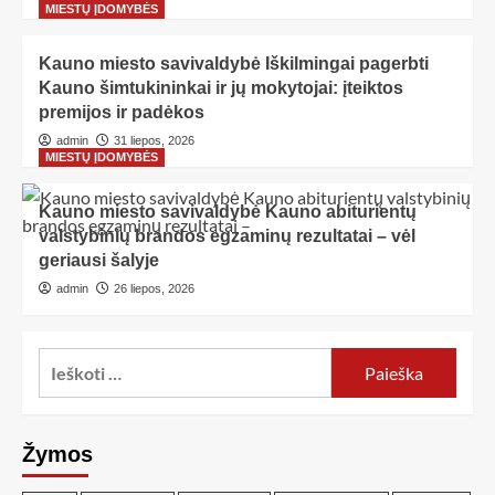
MIESTŲ ĮDOMYBĖS
Kauno miesto savivaldybė Iškilmingai pagerbti
Kauno šimtukininkai ir jų mokytojai: įteiktos
premijos ir padėkos
admin
31 liepos, 2026
MIESTŲ ĮDOMYBĖS
Kauno miesto savivaldybė Kauno abiturientų
valstybinių brandos egzaminų rezultatai – vėl
geriausi šalyje
admin
26 liepos, 2026
Žymos