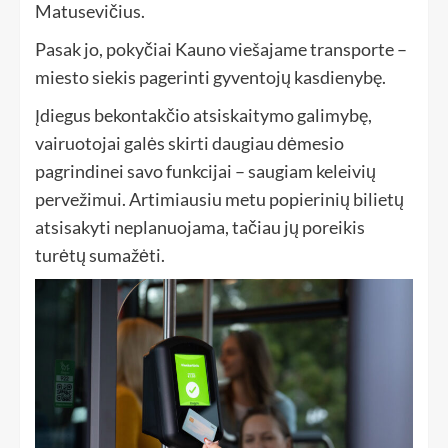
Matusevičius.
Pasak jo, pokyčiai Kauno viešajame transporte –
miesto siekis pagerinti gyventojų kasdienybę.
Įdiegus bekontakčio atsiskaitymo galimybę,
vairuotojai galės skirti daugiau dėmesio
pagrindinei savo funkcijai – saugiam keleivių
pervežimui. Artimiausiu metu popierinių bilietų
atsisakyti neplanuojama, tačiau jų poreikis
turėtų sumažėti.