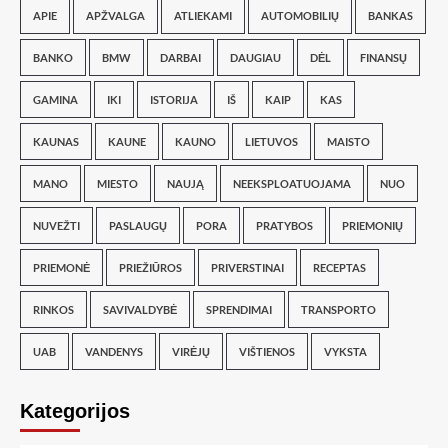
APIE
APŽVALGA
ATLIEKAMI
AUTOMOBILIŲ
BANKAS
BANKO
BMW
DARBAI
DAUGIAU
DĖL
FINANSŲ
GAMINA
IKI
ISTORIJA
IŠ
KAIP
KAS
KAUNAS
KAUNE
KAUNO
LIETUVOS
MAISTO
MANO
MIESTO
NAUJĄ
NEEKSPLOATUOJAMA
NUO
NUVEŽTI
PASLAUGŲ
PORA
PRATYBOS
PRIEMONIŲ
PRIEMONĖ
PRIEŽIŪROS
PRIVERSTINAI
RECEPTAS
RINKOS
SAVIVALDYBĖ
SPRENDIMAI
TRANSPORTO
UAB
VANDENYS
VIRĖJŲ
VIŠTIENOS
VYKSTA
Kategorijos