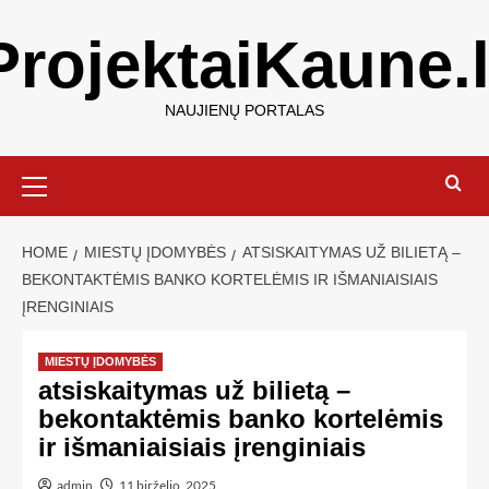
ProjektaiKaune.l
NAUJIENŲ PORTALAS
HOME
MIESTŲ ĮDOMYBĖS
ATSISKAITYMAS UŽ BILIETĄ –
BEKONTAKTĖMIS BANKO KORTELĖMIS IR IŠMANIAISIAIS
ĮRENGINIAIS
MIESTŲ ĮDOMYBĖS
atsiskaitymas už bilietą –
bekontaktėmis banko kortelėmis
ir išmaniaisiais įrenginiais
admin
11 birželio, 2025