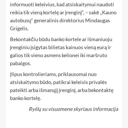
informuoti keleivius, kad atsiskaitymui naudoti
reikia tik vieną kortelę ar įrenginį“, – sakė „Kauno
autobusų“ generalinis direktorius Mindaugas
Grigelis.
Bekontakčiu būdu banko kortele ar išmaniuoju
įrenginiu įsigytas bilietas kainuos vieną eurą ir
galios tik vieno asmens kelionei iki maršruto
pabaigos.
Įlipus kontrolieriams, priklausomai nuo
atsiskaitymo būdo, patikrai keleivis privalės
pateikti arba išmanųjį įrenginį, arba bekontaktę
banko kortelę.
Ryšių su visuomene skyriaus informacija