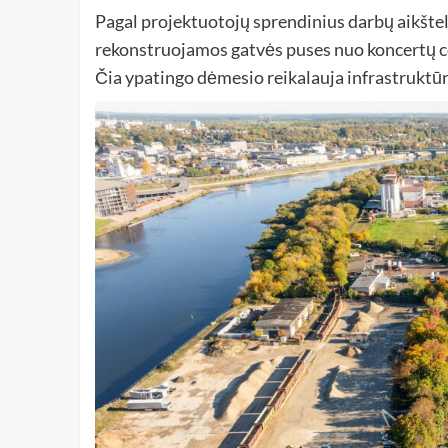
Pagal projektuotojų sprendinius darbų aikštelė 
rekonstruojamos gatvės puses nuo koncertų cen
Čia ypatingo dėmesio reikalauja infrastruktūr