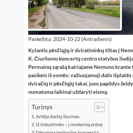
Paskelbta: 2024-10-22 (Antradienis)
Kylantis pėsčiųjų ir dviratininkų tiltas į Ne
K. Čiurlionio koncertų centro statybos liudij
Permainų sąrašą kairiajame Nemuno krante tęs
pasikeis iš esmės: važiuojamoji dalis išplatės
dviračių ir pėsčiųjų takai, juos papildys želd
numatoma laikinai uždaryti eismą.
Turinys
Artėja darbų šturmas
Iš industrinės – į modernią erdvę
Dėsninga teritorijos konversija