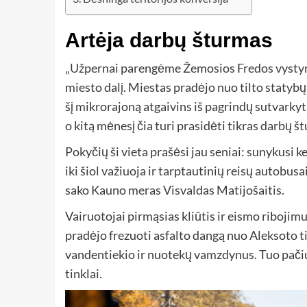
Artėja darbų šturmas
„Užpernai parengėme Žemosios Fredos vystymo 
miesto dalį. Miestas pradėjo nuo tilto statybų
šį mikrorajoną atgaivins iš pagrindų sutvarky
o kitą mėnesį čia turi prasidėti tikras darbų š
Pokyčių ši vieta prašėsi jau seniai: sunykusi k
iki šiol važiuoja ir tarptautinių reisų autobusai
sako Kauno meras Visvaldas Matijošaitis.
Vairuotojai pirmąsias kliūtis ir eismo ribojimu
pradėjo frezuoti asfalto dangą nuo Aleksoto 
vandentiekio ir nuotekų vamzdynus. Tuo pačiu bu
tinklai.