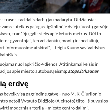
s trasos, tad dalis darbų jau padaryta. Didžiausias
vams sutelkus pajėgas ligšiolinėje dviejų juostų gatvėje.
astų tranšėjų gylis sieks apie keturis metrus. Dėl to
ietos gyventojai, ten veikiančių įmonių ir specialiųjų
art informuosime atskirai“, – teigia Kauno savivaldybės
alniškis.
uojama nuo lapkričio 4 dienos. Atitinkamai keisis ir
acijos apie miesto autobusų eismą:
stops.lt/kaunas
.
nią erdvę
 beveik visą pagrindinę gatvę – nuo M. K. Čiurlionio
tro netoli Vytauto Didžiojo (Aleksoto) tilto. Iš buvusios
avirti modernia arterija – miesto centro dalimi.