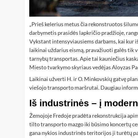
„Prieš kelerius metus čia rekonstruotos šilumo
darbymetis prasidės lapkričio pradžioje, rango
Vykstant intensyviausiems darbams, kai kur išk
laikinai uždarius eismą, pravažiuoti galės tik v
tarnybų transportas. Apie tai kauniečius kask
Miesto tvarkymo skyriaus vedėjas Aloyzas Pak
Laikinai užverti H. ir O. Minkovskių gatvę plan
viešojo transporto maršrutai. Daugiau inform
Iš industrinės – į moder
Žemojoje Fredoje pradėta rekonstrukcija apims
tilto transporto mazgo iki būsimo koncertų cen
gana nykios industrinės teritorijos ji turėtų p