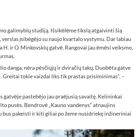
galimybių studiją. Išsikėlėme tikslą atgaivinti šią
, verslas įsibėgėjo su naujo kvartalo vystymu. Dar labiau
ta H. ir O. Minkovskių gatvė. Rangovai jau ėmėsi veiksmo,
turmas.
elio danga, nėra pėsčiųjų ir dviračių takų. Duobėta gatve
. Greitai tokie vaizdai liks tik prastas prisiminimas“, –
s gatvėje pastebėjo jau praėjusią savaitę. Kelininkai
tilto pusės. Bendrovė „Kauno vandenys“ atnaujins
s pakeisti ir kiti giliai po žeme nusidriekę inžineriniai