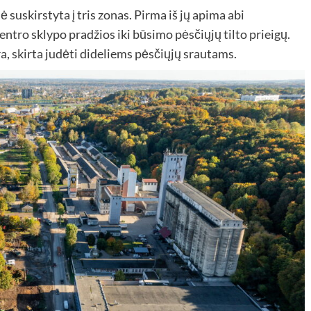
suskirstyta į tris zonas. Pirma iš jų apima abi
tro sklypo pradžios iki būsimo pėsčiųjų tilto prieigų.
a, skirta judėti dideliems pėsčiųjų srautams.