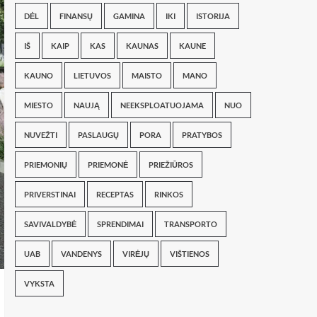
DĖL
FINANSŲ
GAMINA
IKI
ISTORIJA
IŠ
KAIP
KAS
KAUNAS
KAUNE
KAUNO
LIETUVOS
MAISTO
MANO
MIESTO
NAUJĄ
NEEKSPLOATUOJAMA
NUO
NUVEŽTI
PASLAUGŲ
PORA
PRATYBOS
PRIEMONIŲ
PRIEMONĖ
PRIEŽIŪROS
PRIVERSTINAI
RECEPTAS
RINKOS
SAVIVALDYBĖ
SPRENDIMAI
TRANSPORTO
UAB
VANDENYS
VIRĖJŲ
VIŠTIENOS
VYKSTA