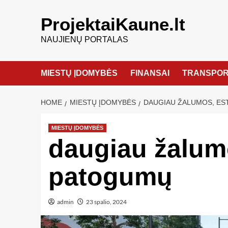
ProjektaiKaune.lt
NAUJIENŲ PORTALAS
MIESTŲ ĮDOMYBĖS
FINANSAI
TRANSPOR
HOME
MIESTŲ ĮDOMYBĖS
DAUGIAU ŽALUMOS, ES
MIESTŲ ĮDOMYBĖS
daugiau žalumo
patogumų
admin
23 spalio, 2024