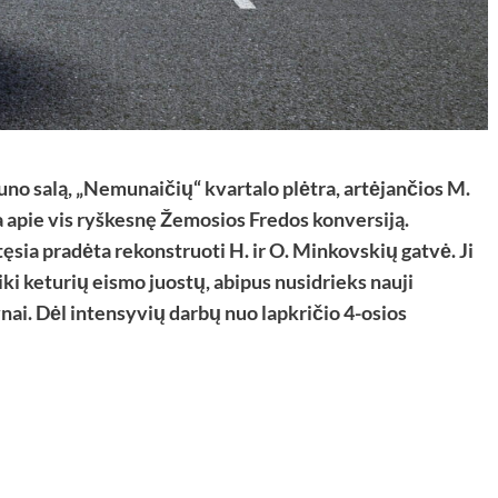
muno salą, „Nemunaičių“ kvartalo plėtra, artėjančios M.
a apie vis ryškesnę Žemosios Fredos konversiją.
ia pradėta rekonstruoti H. ir O. Minkovskių gatvė. Ji
 iki keturių eismo juostų, abipus nusidrieks nauji
ynai. Dėl intensyvių darbų nuo lapkričio 4-osios