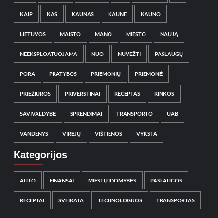
KAIP
KAS
KAUNAS
KAUNE
KAUNO
LIETUVOS
MAISTO
MANO
MIESTO
NAUJĄ
NEEKSPLOATUOJAMA
NUO
NUVEŽTI
PASLAUGŲ
PORA
PRATYBOS
PRIEMONIŲ
PRIEMONĖ
PRIEŽIŪROS
PRIVERSTINAI
RECEPTAS
RINKOS
SAVIVALDYBĖ
SPRENDIMAI
TRANSPORTO
UAB
VANDENYS
VIRĖJŲ
VIŠTIENOS
VYKSTA
Kategorijos
AUTO
FINANSAI
MIESTŲ ĮDOMYBĖS
PASLAUGOS
RECEPTAI
SVEIKATA
TECHNOLOGIJOS
TRANSPORTAS