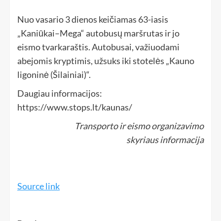
Nuo vasario 3 dienos keičiamas 63-iasis
„Kaniūkai–Mega“ autobusų maršrutas ir jo
eismo tvarkaraštis. Autobusai, važiuodami
abejomis kryptimis, užsuks iki stotelės „Kauno
ligoninė (Šilainiai)“.
Daugiau informacijos:
https://www.stops.lt/kaunas/
Transporto ir eismo organizavimo
skyriaus informacija
Source link