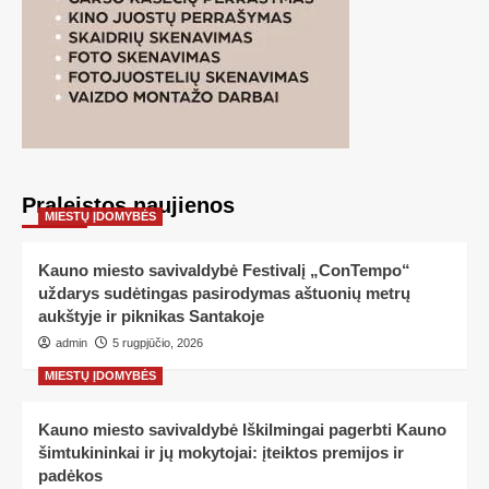
Praleistos naujienos
MIESTŲ ĮDOMYBĖS
Kauno miesto savivaldybė Festivalį „ConTempo“
uždarys sudėtingas pasirodymas aštuonių metrų
aukštyje ir piknikas Santakoje
admin
5 rugpjūčio, 2026
MIESTŲ ĮDOMYBĖS
Kauno miesto savivaldybė Iškilmingai pagerbti Kauno
šimtukininkai ir jų mokytojai: įteiktos premijos ir
padėkos