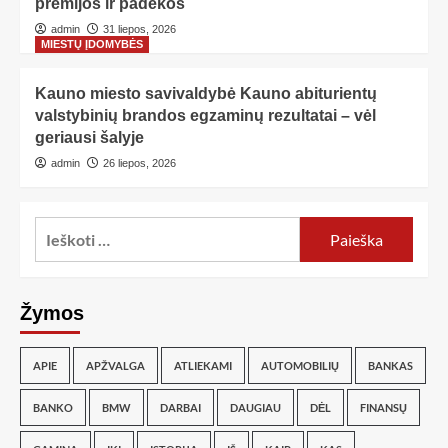
premijos ir padėkos
admin
31 liepos, 2026
MIESTŲ ĮDOMYBĖS
Kauno miesto savivaldybė Kauno abiturientų
valstybinių brandos egzaminų rezultatai – vėl
geriausi šalyje
admin
26 liepos, 2026
Žymos
APIE
APŽVALGA
ATLIEKAMI
AUTOMOBILIŲ
BANKAS
BANKO
BMW
DARBAI
DAUGIAU
DĖL
FINANSŲ