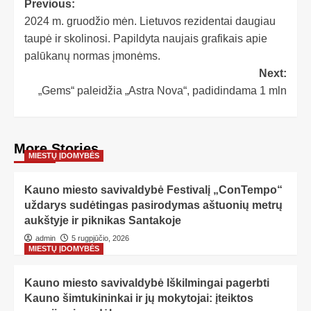
Previous:
2024 m. gruodžio mėn. Lietuvos rezidentai daugiau
taupė ir skolinosi. Papildyta naujais grafikais apie
palūkanų normas įmonėms.
Next:
„Gems“ paleidžia „Astra Nova“, padidindama 1 mln
More Stories
MIESTŲ ĮDOMYBĖS
Kauno miesto savivaldybė Festivalį „ConTempo“
uždarys sudėtingas pasirodymas aštuonių metrų
aukštyje ir piknikas Santakoje
admin
5 rugpjūčio, 2026
MIESTŲ ĮDOMYBĖS
Kauno miesto savivaldybė Iškilmingai pagerbti
Kauno šimtukininkai ir jų mokytojai: įteiktos