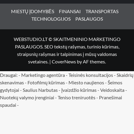
MIESTŲ ĮDOMYBĖS
FINANSAI
TRANSPORTAS
TECHNOLOGIJOS
PASLAUGOS
WEBSTUDIO.LT © SKAITMENINIO MARKETINGO
PASLAUGOS. SEO tekstų rašymas, turinio kūrimas,
straipsnių rašymas ir talpinimas į mūsų valdomas
svetaines.
|
CoverNews
by AF themes.
Draugai: -
Marketingo agentūra
-
Teisinės konsultacijos
-
Skaidrių
skenavimas
-
Fotofilmų kūrimas
-
Miesto naujienos
-
Šeimos
gydytojai
-
Saulius Narbutas
-
Įvaizdžio kūrimas
-
Veidoskaita
-
Nuotekų valymo įrenginiai -
Teniso treniruotės
- Pranešimai
spaudai -