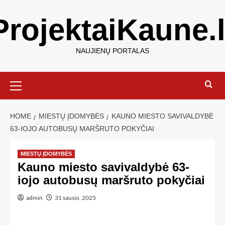
ProjektaiKaune.l
NAUJIENŲ PORTALAS
HOME
MIESTŲ ĮDOMYBĖS
KAUNO MIESTO SAVIVALDYBĖ
63-IOJO AUTOBUSŲ MARŠRUTO POKYČIAI
MIESTŲ ĮDOMYBĖS
Kauno miesto savivaldybė 63-
iojo autobusų maršruto pokyčiai
admin
31 sausio, 2025