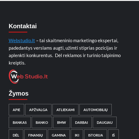
Kontaktai
Webstudio.lt
– tai skaitmeninio marketingo ekspertai,
padedantys verslams augti, užimti stiprias pozicijas ir
aplenkti konkurentus. Dėl reklamos ir turinio talpinimo
kreiptis.
Žymos
APIE
APŽVALGA
ATLIEKAMI
AUTOMOBILIŲ
BANKAS
BANKO
BMW
DARBAI
DAUGIAU
DĖL
FINANSŲ
GAMINA
IKI
ISTORIJA
IŠ