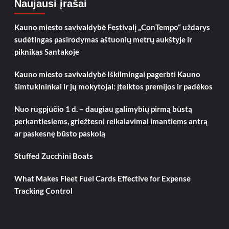
Naujausi įrašai
Kauno miesto savivaldybė Festivalį „ConTempo“ uždarys
sudėtingas pasirodymas aštuonių metrų aukštyje ir
piknikas Santakoje
Kauno miesto savivaldybė Iškilmingai pagerbti Kauno
šimtukininkai ir jų mokytojai: įteiktos premijos ir padėkos
Nuo rugpjūčio 1 d. – daugiau galimybių pirmą būstą
perkantiesiems, griežtesni reikalavimai imantiems antrą
ar paskesnę būsto paskolą
Stuffed Zucchini Boats
What Makes Fleet Fuel Cards Effective for Expense
Tracking Control