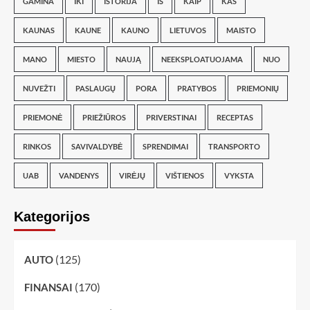
GAMINA
IKI
ISTORIJA
IŠ
KAIP
KAS
KAUNAS
KAUNE
KAUNO
LIETUVOS
MAISTO
MANO
MIESTO
NAUJĄ
NEEKSPLOATUOJAMA
NUO
NUVEŽTI
PASLAUGŲ
PORA
PRATYBOS
PRIEMONIŲ
PRIEMONĖ
PRIEŽIŪROS
PRIVERSTINAI
RECEPTAS
RINKOS
SAVIVALDYBĖ
SPRENDIMAI
TRANSPORTO
UAB
VANDENYS
VIRĖJŲ
VIŠTIENOS
VYKSTA
Kategorijos
(125)
AUTO
(170)
FINANSAI