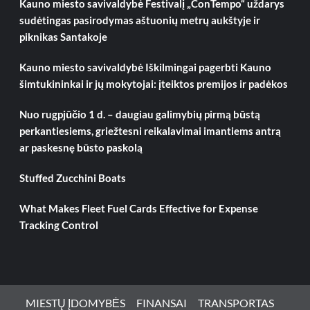
Kauno miesto savivaldybė Festivalį „ConTempo“ uždarys
sudėtingas pasirodymas aštuonių metrų aukštyje ir
piknikas Santakoje
Kauno miesto savivaldybė Iškilmingai pagerbti Kauno
šimtukininkai ir jų mokytojai: įteiktos premijos ir padėkos
Nuo rugpjūčio 1 d. – daugiau galimybių pirmą būstą
perkantiesiems, griežtesni reikalavimai imantiems antrą
ar paskesnę būsto paskolą
Stuffed Zucchini Boats
What Makes Fleet Fuel Cards Effective for Expense
Tracking Control
MIESTŲ ĮDOMYBĖS
FINANSAI
TRANSPORTAS