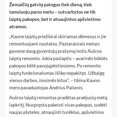
Žemaičių gatvių patogus tiek dieną, tiek
tamsiuoju paros metu – sutvarkytos ne tik
laiptų pakopos, bet ir atnaujintos apšvietimo
atramos.
„Kaune laiptų priežiūrai skiriamas dėmesys ir jie
remontuojami nuolatos. Pastaraisiais metais
gavome daug gyventojų prašymų imtis Aušros
laiptų remonto. Jokia paslaptis – avarinės būklės
pakopos kėlė pavojųpėstiesiems. Po remonto
laiptų funkcionalumas išliko nepakitęs. Užbaigę
vienus darbus, imsimės kitus“, – tikina Kauno
mero pavaduotojas Andrius Palionis.
Aušros laiptų remontas pradėtas praėjusių metų
lapkritį. Nuspręsta pakeisti visas pakopas, sudėti
naujas plyteles, atnaujinti turėklus, apšvietimo