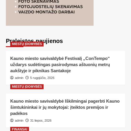
Praleistos naujienos
MIESTŲ ĮDOMYBĖS
Kauno miesto savivaldybė Festivalį „ConTempo“
uždarys sudėtingas pasirodymas aštuonių metrų
aukštyje ir piknikas Santakoje
admin
5 rugpjūčio, 2026
MIESTŲ ĮDOMYBĖS
Kauno miesto savivaldybė Iškilmingai pagerbti Kauno
šimtukininkai ir jų mokytojai: įteiktos premijos ir
padėkos
admin
31 liepos, 2026
FINANSAI