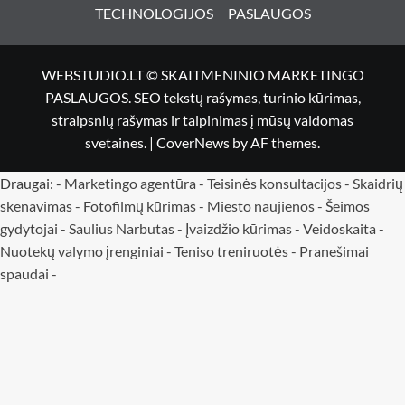
TECHNOLOGIJOS
PASLAUGOS
WEBSTUDIO.LT © SKAITMENINIO MARKETINGO
PASLAUGOS. SEO tekstų rašymas, turinio kūrimas,
straipsnių rašymas ir talpinimas į mūsų valdomas
svetaines.
|
CoverNews
by AF themes.
Draugai: -
Marketingo agentūra
-
Teisinės konsultacijos
-
Skaidrių
skenavimas
-
Fotofilmų kūrimas
-
Miesto naujienos
-
Šeimos
gydytojai
-
Saulius Narbutas
-
Įvaizdžio kūrimas
-
Veidoskaita
-
Nuotekų valymo įrenginiai -
Teniso treniruotės
- Pranešimai
spaudai -