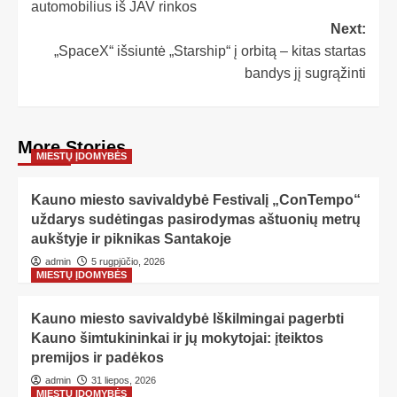
automobilius iš JAV rinkos
Next:
„SpaceX“ išsiuntė „Starship“ į orbitą – kitas startas
bandys jį sugrąžinti
More Stories
MIESTŲ ĮDOMYBĖS
Kauno miesto savivaldybė Festivalį „ConTempo“
uždarys sudėtingas pasirodymas aštuonių metrų
aukštyje ir piknikas Santakoje
admin
5 rugpjūčio, 2026
MIESTŲ ĮDOMYBĖS
Kauno miesto savivaldybė Iškilmingai pagerbti
Kauno šimtukininkai ir jų mokytojai: įteiktos
premijos ir padėkos
admin
31 liepos, 2026
MIESTŲ ĮDOMYBĖS