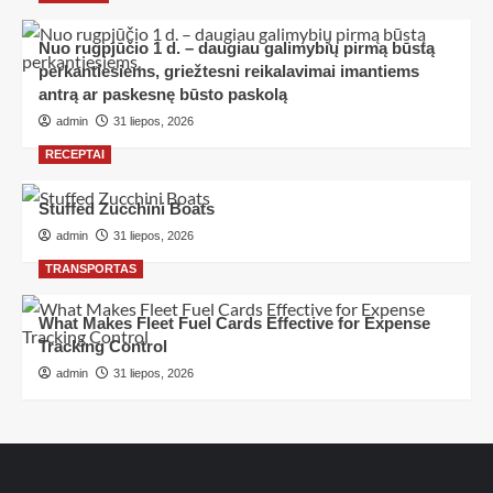
Nuo rugpjūčio 1 d. – daugiau galimybių pirmą būstą
perkantiesiems, griežtesni reikalavimai imantiems
antrą ar paskesnę būsto paskolą
admin
31 liepos, 2026
RECEPTAI
Stuffed Zucchini Boats
admin
31 liepos, 2026
TRANSPORTAS
What Makes Fleet Fuel Cards Effective for Expense
Tracking Control
admin
31 liepos, 2026