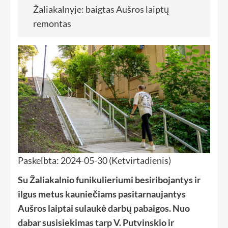
Žaliakalnyje: baigtas Aušros laiptų
remontas
Paskelbta: 2024-05-30 (Ketvirtadienis)
Su Žaliakalnio funikulieriumi besiribojantys ir
ilgus metus kauniečiams pasitarnaujantys
Aušros laiptai sulaukė darbų pabaigos. Nuo
dabar susisiekimas tarp V. Putvinskio ir