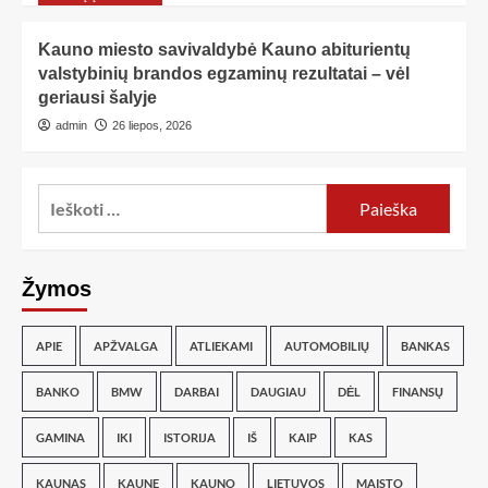
Kauno miesto savivaldybė Kauno abiturientų
valstybinių brandos egzaminų rezultatai – vėl
geriausi šalyje
admin
26 liepos, 2026
Žymos
APIE
APŽVALGA
ATLIEKAMI
AUTOMOBILIŲ
BANKAS
BANKO
BMW
DARBAI
DAUGIAU
DĖL
FINANSŲ
GAMINA
IKI
ISTORIJA
IŠ
KAIP
KAS
KAUNAS
KAUNE
KAUNO
LIETUVOS
MAISTO