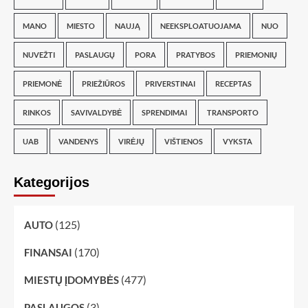
MANO
MIESTO
NAUJĄ
NEEKSPLOATUOJAMA
NUO
NUVEŽTI
PASLAUGŲ
PORA
PRATYBOS
PRIEMONIŲ
PRIEMONĖ
PRIEŽIŪROS
PRIVERSTINAI
RECEPTAS
RINKOS
SAVIVALDYBĖ
SPRENDIMAI
TRANSPORTO
UAB
VANDENYS
VIRĖJŲ
VIŠTIENOS
VYKSTA
Kategorijos
(125)
AUTO
(170)
FINANSAI
(477)
MIESTŲ ĮDOMYBĖS
(3)
PASLAUGOS