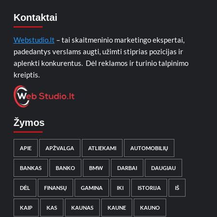
Kontaktai
Webstudio.lt
– tai skaitmeninio marketingo ekspertai,
padedantys verslams augti, užimti stiprias pozicijas ir
aplenkti konkurentus. Dėl reklamos ir turinio talpinimo
kreiptis.
Žymos
APIE
APŽVALGA
ATLIEKAMI
AUTOMOBILIŲ
BANKAS
BANKO
BMW
DARBAI
DAUGIAU
DĖL
FINANSŲ
GAMINA
IKI
ISTORIJA
IŠ
KAIP
KAS
KAUNAS
KAUNE
KAUNO