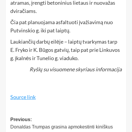
atramas, įrengti betoninius lietaus ir nuovažas
dviračiams.
Čia pat planuojama asfaltuoti įvažiavimą nuo
Putvinskio g. iki pat laiptų.
Laukiančių darbų eilėje – laiptų tvarkymas tarp
E. Fryko ir K. Būgos gatvių, taip pat prie Linkuvos
g. įkalnės ir Tunelio g. viaduko.
Ryšių su visuomene skyriaus informacija
Source link
Previous:
Donaldas Trumpas grasina apmokestinti kiniškus