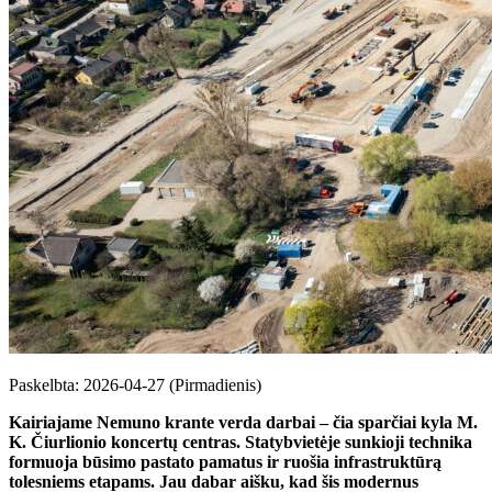
Paskelbta: 2026-04-27 (Pirmadienis)
Kairiajame Nemuno krante verda darbai – čia sparčiai kyla M.
K. Čiurlionio koncertų centras. Statybvietėje sunkioji technika
formuoja būsimo pastato pamatus ir ruošia infrastruktūrą
tolesniems etapams. Jau dabar aišku, kad šis modernus