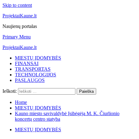
Skip to content
ProjektaiKaune.lt
Naujienų portalas
Primary Menu
ProjektaiKaune.lt
MIESTŲ ĮDOMYBĖS
FINANSAI
TRANSPORTAS
TECHNOLOGIJOS
PASLAUGOS
Ieškoti:
Home
MIESTŲ ĮDOMYBĖS
Kauno miesto savivaldybė Įsibėgėja M. K. Čiurlionio
koncertų centro statyba
MIESTŲ ĮDOMYBĖS