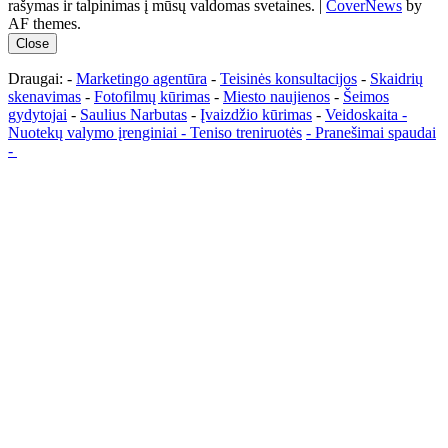
rašymas ir talpinimas į mūsų valdomas svetaines.
|
CoverNews
by
AF themes.
Close
Draugai: -
Marketingo agentūra
-
Teisinės konsultacijos
-
Skaidrių
skenavimas
-
Fotofilmų kūrimas
-
Miesto naujienos
-
Šeimos
gydytojai
-
Saulius Narbutas
-
Įvaizdžio kūrimas
-
Veidoskaita
-
Nuotekų valymo įrenginiai -
Teniso treniruotės
- Pranešimai spaudai
-