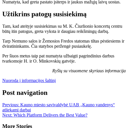
Numatyta, kad greta pastato įsiterps ir jaukus mažųjų laivų uostas.
Užtikrins patogų susisiekimą
Tam, kad ateityje susisiekimas su M. K. Čiurlionio koncertų centru
būtų itin patogus, greta vyksta ir daugiau reikšmingų darbų.
Tarp Nemuno salos ir Žemosios Fredos statomas tiltas pėstiesiems ir
dviratininkams. Čia statybos peržengė pusiaukelę.
Per šiuos metus taip pat numatyta užbaigti pagrindinius darbus
tvarkomoje H. ir O. Minkovskių gatvėje.
Ryšių su visuomene skyriaus informacija
Nuoroda į informacijos šaltinį
Post navigation
Previous:
Kauno miesto savivaldybė UAB „Kauno vandenys“
atliekami darbai
Next:
Which Platform Delivers the Best Value?
More Stories