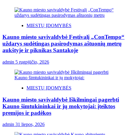
MIESTŲ ĮDOMYBĖS
Kauno miesto savivaldybė Festivalį „ConTempo“
uždarys sudėtingas pasirodymas aštuonių metrų
aukštyje ir piknikas Santakoje
admin
5 rugpjūčio, 2026
MIESTŲ ĮDOMYBĖS
Kauno miesto savivaldybė Iškilmingai pagerbti
Kauno šimtukininkai ir jų mokytojai: įteiktos
premijos ir padėkos
admin
31 liepos, 2026