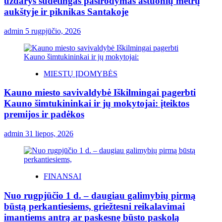
uždarys sudėtingas pasirodymas aštuonių metrų
aukštyje ir piknikas Santakoje
admin
5 rugpjūčio, 2026
MIESTŲ ĮDOMYBĖS
Kauno miesto savivaldybė Iškilmingai pagerbti
Kauno šimtukininkai ir jų mokytojai: įteiktos
premijos ir padėkos
admin
31 liepos, 2026
FINANSAI
Nuo rugpjūčio 1 d. – daugiau galimybių pirmą
būstą perkantiesiems, griežtesni reikalavimai
imantiems antrą ar paskesnę būsto paskolą