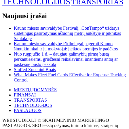
TECHNOLOGIJOS
TRANSPORTAS
Naujausi įrašai
Kauno miesto savivaldybė Festivalį „ConTempo“ uždarys
sudėtingas pasirodymas aštuonių metrų aukštyje ir piknikas
Santakoje
Kauno miesto savivaldybė Iškilmingai pagerbti Kauno
šimtukininkai ir jų mokytojai: įteiktos premijos ir padėkos
Nuo rugpjūčio 1 d. – daugiau galimybių pirmą būstą
perkantiesiems, griežtesni reikalavimai imantiems antrą ar
paskesnę būsto paskolą
Stuffed Zucchini Boats
What Makes Fleet Fuel Cards Effective for Expense Tracking
Control
MIESTŲ ĮDOMYBĖS
FINANSAI
TRANSPORTAS
TECHNOLOGIJOS
PASLAUGOS
WEBSTUDIO.LT © SKAITMENINIO MARKETINGO
PASLAUGOS. SEO tekstų rašymas, turinio kūrimas, straipsnių