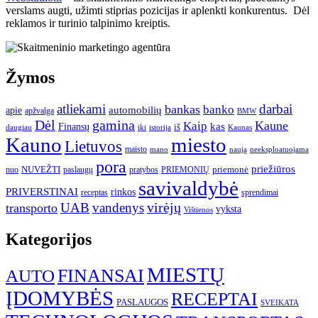
verslams augti, užimti stiprias pozicijas ir aplenkti konkurentus. Dėl
reklamos ir turinio talpinimo kreiptis.
Žymos
atliekami
darbai
bankas
banko
automobilių
apie
apžvalga
BMW
gamina
Dėl
Kaune
Kaip
Finansų
kas
iš
daugiau
iki
istorija
Kaunas
Kauno
miesto
Lietuvos
maisto
neeksploatuojama
mano
naują
pora
priežiūros
NUVEŽTI
nuo
paslaugų
pratybos
PRIEMONIŲ
priemonė
savivaldybė
PRIVERSTINAI
rinkos
receptas
sprendimai
UAB
vandenys
virėjų
transporto
vyksta
Vištienos
Kategorijos
MIESTŲ
FINANSAI
AUTO
ĮDOMYBĖS
RECEPTAI
PASLAUGOS
SVEIKATA