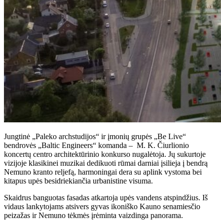
Jungtinė „Paleko archstudijos“ ir įmonių grupės „Be Live“
bendrovės „Baltic Engineers“ komanda – M. K. Čiurlionio
koncertų centro architektūrinio konkurso nugalėtoja. Jų sukurtoje
vizijoje klasikinei muzikai dedikuoti rūmai darniai įsilieja į bendrą
Nemuno kranto reljefą, harmoningai dera su aplink vystoma bei
kitapus upės besidriekiančia urbanistine visuma.
Skaidrus banguotas fasadas atkartoja upės vandens atspindžius. Iš
vidaus lankytojams atsivers gyvas ikoniško Kauno senamiesčio
peizažas ir Nemuno tėkmės įrėminta vaizdinga panorama.