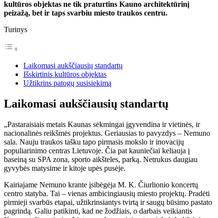
kultūros objektas ne tik praturtins Kauno architektūrinį
peizažą, bet ir taps svarbiu miesto traukos centru.
Turinys
Laikomasi aukščiausių standartų
Išskirtinis kultūros objektas
Užtikrins patogų susisiekimą
Laikomasi aukščiausių standartų
„Pastaraisiais metais Kaunas sėkmingai įgyvendina ir vietinės, ir
nacionalinės reikšmės projektus. Geriausias to pavyzdys – Nemuno
sala. Nauju traukos tašku tapo pirmasis mokslo ir inovacijų
populiarinimo centras Lietuvoje. Čia pat kauniečiai keliauja į
baseiną su SPA zona, sporto aikšteles, parką. Netrukus daugiau
gyvybės matysime ir kitoje upės pusėje.
Kairiajame Nemuno krante įsibėgėja M. K. Čiurlionio koncertų
centro statyba. Tai – vienas ambicingiausių miesto projektų. Pradėti
pirmieji svarbūs etapai, užtikrinsiantys tvirtą ir saugų būsimo pastato
pagrindą. Galiu patikinti, kad ne žodžiais, o darbais veikiantis