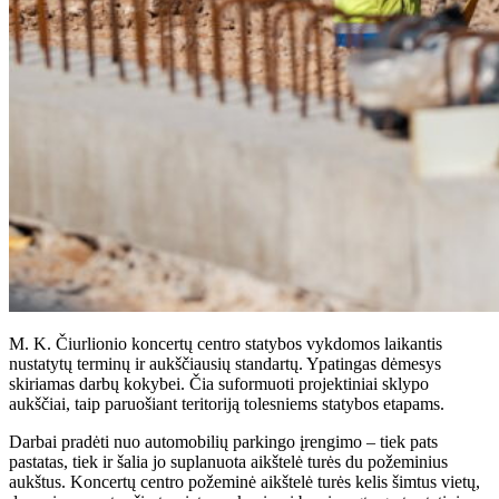
M. K. Čiurlionio koncertų centro statybos vykdomos laikantis
nustatytų terminų ir aukščiausių standartų. Ypatingas dėmesys
skiriamas darbų kokybei. Čia suformuoti projektiniai sklypo
aukščiai, taip paruošiant teritoriją tolesniems statybos etapams.
Darbai pradėti nuo automobilių parkingo įrengimo – tiek pats
pastatas, tiek ir šalia jo suplanuota aikštelė turės du požeminius
aukštus. Koncertų centro požeminė aikštelė turės kelis šimtus vietų,