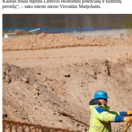
Kaunas toliau stiprins Lietuvos ekonominį potencialą ir kultūrinį
prestižą“, – sako miesto meras Visvaldas Matijošaitis.