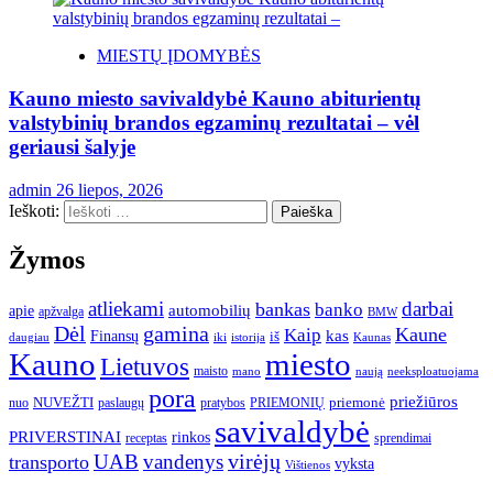
MIESTŲ ĮDOMYBĖS
Kauno miesto savivaldybė Kauno abiturientų
valstybinių brandos egzaminų rezultatai – vėl
geriausi šalyje
admin
26 liepos, 2026
Ieškoti:
Žymos
atliekami
darbai
bankas
banko
automobilių
apie
apžvalga
BMW
gamina
Dėl
Kaune
Kaip
Finansų
kas
iš
daugiau
iki
istorija
Kaunas
Kauno
miesto
Lietuvos
maisto
neeksploatuojama
mano
naują
pora
priežiūros
NUVEŽTI
nuo
paslaugų
pratybos
PRIEMONIŲ
priemonė
savivaldybė
PRIVERSTINAI
rinkos
receptas
sprendimai
UAB
vandenys
virėjų
transporto
vyksta
Vištienos