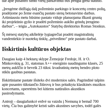
dar apie pusantro šimto vietų parkavimui bus įrengta greta statinio.
„Įrengėme didžiąją dalį požeminio parkingo ir koncertų centro polių,
pradėjome po žeme esančių pastato sienų betonavimo darbus.
Artimiausiu metu būsimo pastato viduje planuojama iškasti gruntą
iki projektinio gylio ir pradėti požeminio aukšto grindų įrengimo
darbus“, – teigia „Autokaustos“ Statybų direktorius Romas Stonkus.
Šį mėnesį statybų aikštelėje lygiagrečiai pradėti magistralinių
vandentiekio ir nuotekų tinklų „privedimo“ prie pastato darbai.
Išskirtinis kultūros objektas
Daugiau kaip 4 hektarų sklype Žemojoje Fredoje, H. ir O.
Minkovskių g. 31, statomas A++ energinio naudingumo klasės, 25
metrų aukščio ir beveik 23 tūkst. kvadratinių metrų bendro ploto
stiklu gaubtas pastatas.
Išskirtiniame pastate išsiteks dvi modernios salės. Pagrindinė talpins
apie pusantro tūkstančio žiūrovų ir bus pritaikyta klasikinės muzikos
koncertams, operetėms bei kitiems natūralios akustikos
pasirodymams.
Antroji – daugiafunkcė erdvė su vaizdu į Nemuną ir bemaž 700
vietų. Čia bus galimybė keisti salės akustines savybes, todėl galės