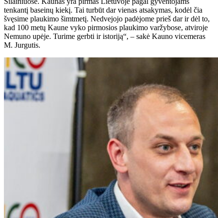
Šilainiuose. Kaunas yra pirmas Lietuvoje pagal gyventojams
tenkantį baseinų kiekį. Tai turbūt dar vienas atsakymas, kodėl čia
švęsime plaukimo šimtmetį. Nedvejojo ​​padėjome prieš dar ir dėl to,
kad 100 metų Kaune vyko pirmosios plaukimo varžybose, atviroje
Nemuno upėje. Turime gerbti ir istoriją“, – sakė Kauno vicemeras
M. Jurgutis.