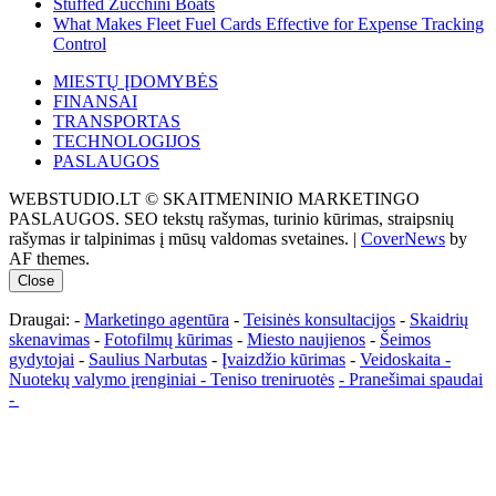
Stuffed Zucchini Boats
What Makes Fleet Fuel Cards Effective for Expense Tracking
Control
MIESTŲ ĮDOMYBĖS
FINANSAI
TRANSPORTAS
TECHNOLOGIJOS
PASLAUGOS
WEBSTUDIO.LT © SKAITMENINIO MARKETINGO
PASLAUGOS. SEO tekstų rašymas, turinio kūrimas, straipsnių
rašymas ir talpinimas į mūsų valdomas svetaines.
|
CoverNews
by
AF themes.
Close
Draugai: -
Marketingo agentūra
-
Teisinės konsultacijos
-
Skaidrių
skenavimas
-
Fotofilmų kūrimas
-
Miesto naujienos
-
Šeimos
gydytojai
-
Saulius Narbutas
-
Įvaizdžio kūrimas
-
Veidoskaita
-
Nuotekų valymo įrenginiai -
Teniso treniruotės
- Pranešimai spaudai
-