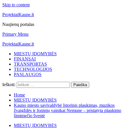
Skip to content
ProjektaiKaune.lt
Naujienų portalas
Primary Menu
ProjektaiKaune.lt
MIESTŲ ĮDOMYBĖS
FINANSAI
TRANSPORTAS
TECHNOLOGIJOS
PASLAUGOS
Ieškoti:
Home
MIESTŲ ĮDOMYBĖS
Kauno miesto savivaldybė Istorinis plaukimas, muzikos
žvaigždės ir Joninių vainikai Nemune – pristatyta plaukimo
šimtmečio šventė
MIESTŲ ĮDOMYBĖS