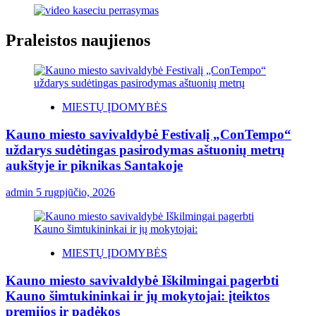
Praleistos naujienos
MIESTŲ ĮDOMYBĖS
Kauno miesto savivaldybė Festivalį „ConTempo“
uždarys sudėtingas pasirodymas aštuonių metrų
aukštyje ir piknikas Santakoje
admin
5 rugpjūčio, 2026
MIESTŲ ĮDOMYBĖS
Kauno miesto savivaldybė Iškilmingai pagerbti
Kauno šimtukininkai ir jų mokytojai: įteiktos
premijos ir padėkos