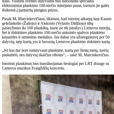
dalis. Visiems šventės dalyviams bus išduodami specialūs
elektroniniai plaukimo 100-mečio minėjimo pasai, kuriuos jie galės
išsikeisti į partnerių įsteigtus prizus.
Pasak M. Marcinkevičiaus, tikimasi, kad istorinę atkarpą tarp Kauno
geležinkelio (Žaliojo) ir Aleksoto (Vytauto Didžiojo) tiltų
pasiryžimas iki 100 plaukikų, kurie ne tik įsirašys į Lietuvos istoriją,
bet ir išskirtines plaukimo 100-mečio auksinės spalvos plaukimo
kepurėles ir atminimo medalius. Jau dabar yra užsiregistravę per 50
dalyvių, tarp kurių yra ir buvusių Lietuvos plaukimo rinktinės narių.
„Jei kas dar nori sudalyvauti plaukime, kartą per šimtą metų, turėtų
paskubėti, nes dalyvių skaičius ribotas“, – sakė M. Marcinkevičius.
Istorinis plaukimas bus transliuojamas tiesiogiai per LRT drauge su
Lietuvos muzikos žvaigždžių koncertu.