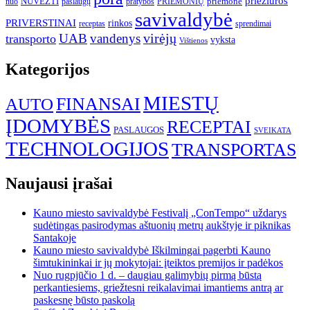
priežiūros
NUVEŽTI
nuo
paslaugų
pratybos
PRIEMONIŲ
priemonė
savivaldybė
PRIVERSTINAI
rinkos
receptas
sprendimai
UAB
vandenys
virėjų
transporto
vyksta
Vištienos
Kategorijos
MIESTŲ
FINANSAI
AUTO
ĮDOMYBĖS
RECEPTAI
PASLAUGOS
SVEIKATA
TECHNOLOGIJOS
TRANSPORTAS
Naujausi įrašai
Kauno miesto savivaldybė Festivalį „ConTempo“ uždarys
sudėtingas pasirodymas aštuonių metrų aukštyje ir piknikas
Santakoje
Kauno miesto savivaldybė Iškilmingai pagerbti Kauno
šimtukininkai ir jų mokytojai: įteiktos premijos ir padėkos
Nuo rugpjūčio 1 d. – daugiau galimybių pirmą būstą
perkantiesiems, griežtesni reikalavimai imantiems antrą ar
paskesnę būsto paskolą