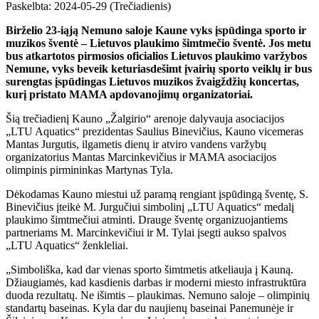
Paskelbta: 2024-05-29 (Trečiadienis)
Birželio 23-iąją Nemuno saloje Kaune vyks įspūdinga sporto ir
muzikos šventė – Lietuvos plaukimo šimtmečio šventė. Jos metu
bus atkartotos pirmosios oficialios Lietuvos plaukimo varžybos
Nemune, vyks beveik keturiasdešimt įvairių sporto veiklų ir bus
surengtas įspūdingas Lietuvos muzikos žvaigždžių koncertas,
kurį pristato MAMA apdovanojimų organizatoriai.
Šią trečiadienį Kauno „Žalgirio“ arenoje dalyvauja asociacijos
„LTU Aquatics“ prezidentas Saulius Binevičius, Kauno vicemeras
Mantas Jurgutis, ilgametis dienų ir atviro vandens varžybų
organizatorius Mantas Marcinkevičius ir MAMA asociacijos
olimpinis pirmininkas Martynas Tyla.
Dėkodamas Kauno miestui už paramą rengiant įspūdingą šventę, S.
Binevičius įteikė M. Jurgučiui simbolinį „LTU Aquatics“ medalį
plaukimo šimtmečiui atminti. Drauge šventę organizuojantiems
partneriams M. Marcinkevičiui ir M. Tylai įsegti aukso spalvos
„LTU Aquatics“ ženkleliai.
„Simboliška, kad dar vienas sporto šimtmetis atkeliauja į Kauną.
Džiaugiamės, kad kasdienis darbas ir moderni miesto infrastruktūra
duoda rezultatų. Ne išimtis – plaukimas. Nemuno saloje – olimpinių
standartų baseinas. Kyla dar du naujienų baseinai Panemunėje ir