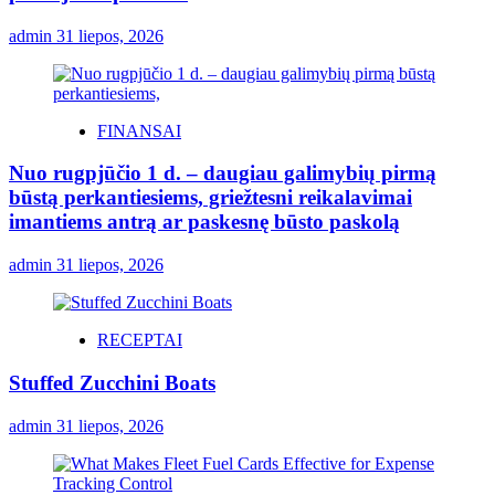
admin
31 liepos, 2026
FINANSAI
Nuo rugpjūčio 1 d. – daugiau galimybių pirmą
būstą perkantiesiems, griežtesni reikalavimai
imantiems antrą ar paskesnę būsto paskolą
admin
31 liepos, 2026
RECEPTAI
Stuffed Zucchini Boats
admin
31 liepos, 2026