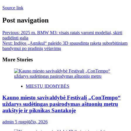
Source link
Post navigation
Previous:
2025 m. BMW M3: visais ratais varomi modeliai, skirti
padidinti galią
Next:
Indijos „Agnikul“ paleido 3D spausdintą raketą suborbitiniam
bandymui po pradinių vėlavimų
More Stories
MIESTŲ ĮDOMYBĖS
Kauno miesto savivaldybė Festivalį „ConTempo“
uždarys sudėtingas pasirodymas aštuonių metrų
aukštyje ir piknikas Santakoje
admin
5 rugpjūčio, 2026