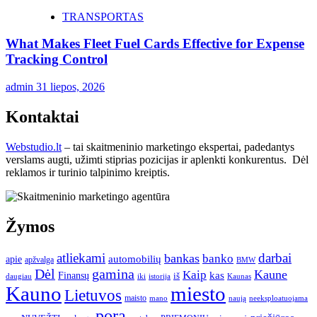
TRANSPORTAS
What Makes Fleet Fuel Cards Effective for Expense
Tracking Control
admin
31 liepos, 2026
Kontaktai
Webstudio.lt
– tai skaitmeninio marketingo ekspertai, padedantys
verslams augti, užimti stiprias pozicijas ir aplenkti konkurentus. Dėl
reklamos ir turinio talpinimo kreiptis.
Žymos
atliekami
darbai
bankas
banko
automobilių
apie
apžvalga
BMW
gamina
Dėl
Kaune
Kaip
Finansų
kas
iš
daugiau
iki
istorija
Kaunas
Kauno
miesto
Lietuvos
maisto
neeksploatuojama
mano
naują
pora