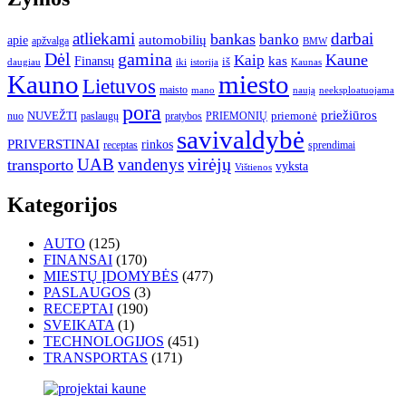
atliekami
darbai
bankas
banko
automobilių
apie
apžvalga
BMW
gamina
Dėl
Kaune
Kaip
Finansų
kas
iš
daugiau
iki
istorija
Kaunas
Kauno
miesto
Lietuvos
maisto
neeksploatuojama
mano
naują
pora
priežiūros
NUVEŽTI
nuo
paslaugų
pratybos
PRIEMONIŲ
priemonė
savivaldybė
PRIVERSTINAI
rinkos
receptas
sprendimai
UAB
vandenys
virėjų
transporto
vyksta
Vištienos
Kategorijos
AUTO
(125)
FINANSAI
(170)
MIESTŲ ĮDOMYBĖS
(477)
PASLAUGOS
(3)
RECEPTAI
(190)
SVEIKATA
(1)
TECHNOLOGIJOS
(451)
TRANSPORTAS
(171)