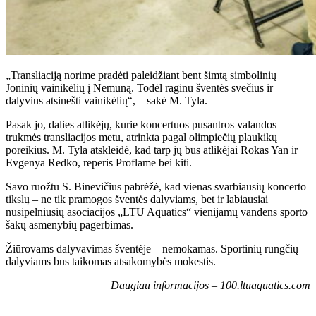
„Transliaciją norime pradėti paleidžiant bent šimtą simbolinių
Joninių vainikėlių į Nemuną. Todėl raginu šventės svečius ir
dalyvius atsinešti vainikėlių“, – sakė M. Tyla.
Pasak jo, dalies atlikėjų, kurie koncertuos pusantros valandos
trukmės transliacijos metu, atrinkta pagal olimpiečių plaukikų
poreikius. M. Tyla atskleidė, kad tarp jų bus atlikėjai Rokas Yan ir
Evgenya Redko, reperis Proflame bei kiti.
Savo ruožtu S. Binevičius pabrėžė, kad vienas svarbiausių koncerto
tikslų – ne tik pramogos šventės dalyviams, bet ir labiausiai
nusipelniusių asociacijos „LTU Aquatics“ vienijamų vandens sporto
šakų asmenybių pagerbimas.
Žiūrovams dalyvavimas šventėje – nemokamas. Sportinių rungčių
dalyviams bus taikomas atsakomybės mokestis.
Daugiau informacijos – 100.ltuaquatics.com