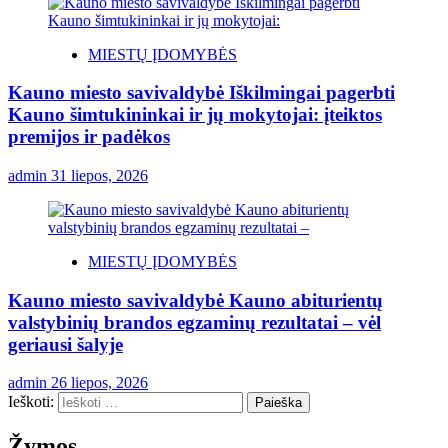
MIESTŲ ĮDOMYBĖS
Kauno miesto savivaldybė Iškilmingai pagerbti
Kauno šimtukininkai ir jų mokytojai: įteiktos
premijos ir padėkos
admin
31 liepos, 2026
MIESTŲ ĮDOMYBĖS
Kauno miesto savivaldybė Kauno abiturientų
valstybinių brandos egzaminų rezultatai – vėl
geriausi šalyje
admin
26 liepos, 2026
Ieškoti:
Žymos