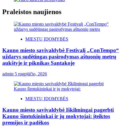
Praleistos naujienos
MIESTŲ ĮDOMYBĖS
Kauno miesto savivaldybė Festivalį „ConTempo“
uždarys sudėtingas pasirodymas aštuonių metrų
aukštyje ir piknikas Santakoje
admin
5 rugpjūčio, 2026
MIESTŲ ĮDOMYBĖS
Kauno miesto savivaldybė Iškilmingai pagerbti
Kauno šimtukininkai ir jų mokytojai: įteiktos
premijos ir padėkos