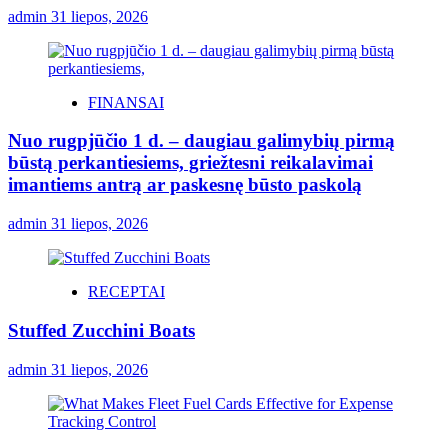
admin
31 liepos, 2026
FINANSAI
Nuo rugpjūčio 1 d. – daugiau galimybių pirmą
būstą perkantiesiems, griežtesni reikalavimai
imantiems antrą ar paskesnę būsto paskolą
admin
31 liepos, 2026
RECEPTAI
Stuffed Zucchini Boats
admin
31 liepos, 2026