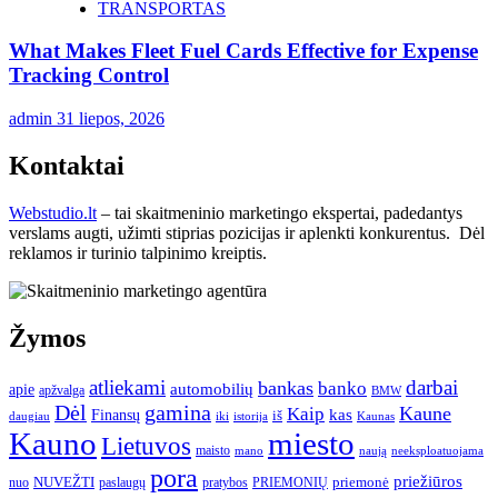
TRANSPORTAS
What Makes Fleet Fuel Cards Effective for Expense
Tracking Control
admin
31 liepos, 2026
Kontaktai
Webstudio.lt
– tai skaitmeninio marketingo ekspertai, padedantys
verslams augti, užimti stiprias pozicijas ir aplenkti konkurentus. Dėl
reklamos ir turinio talpinimo kreiptis.
Žymos
atliekami
darbai
bankas
banko
automobilių
apie
apžvalga
BMW
gamina
Dėl
Kaune
Kaip
Finansų
kas
iš
daugiau
iki
istorija
Kaunas
Kauno
miesto
Lietuvos
maisto
neeksploatuojama
mano
naują
pora
priežiūros
NUVEŽTI
nuo
paslaugų
pratybos
PRIEMONIŲ
priemonė