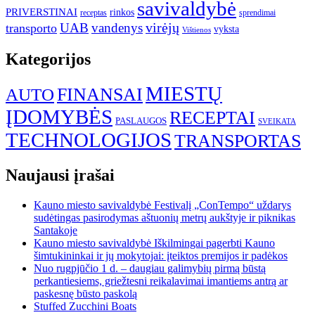
savivaldybė
PRIVERSTINAI
rinkos
receptas
sprendimai
UAB
vandenys
virėjų
transporto
vyksta
Vištienos
Kategorijos
MIESTŲ
FINANSAI
AUTO
ĮDOMYBĖS
RECEPTAI
PASLAUGOS
SVEIKATA
TECHNOLOGIJOS
TRANSPORTAS
Naujausi įrašai
Kauno miesto savivaldybė Festivalį „ConTempo“ uždarys
sudėtingas pasirodymas aštuonių metrų aukštyje ir piknikas
Santakoje
Kauno miesto savivaldybė Iškilmingai pagerbti Kauno
šimtukininkai ir jų mokytojai: įteiktos premijos ir padėkos
Nuo rugpjūčio 1 d. – daugiau galimybių pirmą būstą
perkantiesiems, griežtesni reikalavimai imantiems antrą ar
paskesnę būsto paskolą
Stuffed Zucchini Boats