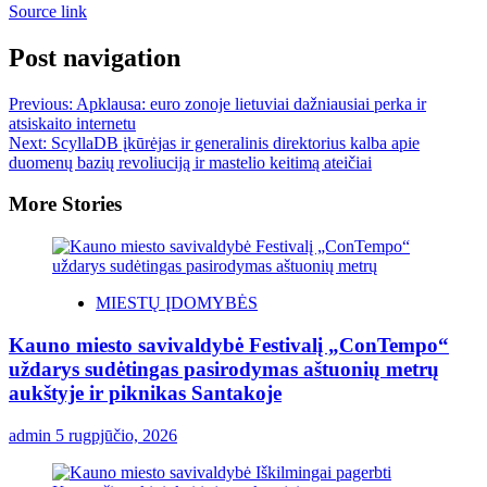
Source link
Post navigation
Previous:
Apklausa: euro zonoje lietuviai dažniausiai perka ir
atsiskaito internetu
Next:
ScyllaDB įkūrėjas ir generalinis direktorius kalba apie
duomenų bazių revoliuciją ir mastelio keitimą ateičiai
More Stories
MIESTŲ ĮDOMYBĖS
Kauno miesto savivaldybė Festivalį „ConTempo“
uždarys sudėtingas pasirodymas aštuonių metrų
aukštyje ir piknikas Santakoje
admin
5 rugpjūčio, 2026