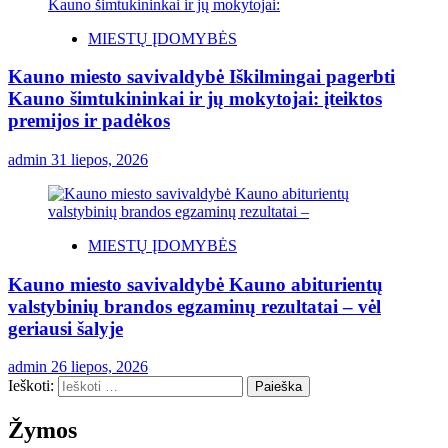
MIESTŲ ĮDOMYBĖS
Kauno miesto savivaldybė Iškilmingai pagerbti
Kauno šimtukininkai ir jų mokytojai: įteiktos
premijos ir padėkos
admin
31 liepos, 2026
MIESTŲ ĮDOMYBĖS
Kauno miesto savivaldybė Kauno abiturientų
valstybinių brandos egzaminų rezultatai – vėl
geriausi šalyje
admin
26 liepos, 2026
Ieškoti:
Žymos