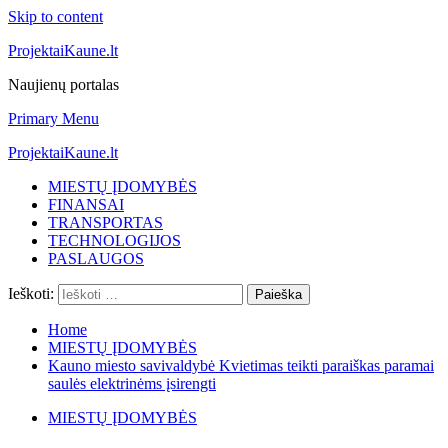
Skip to content
ProjektaiKaune.lt
Naujienų portalas
Primary Menu
ProjektaiKaune.lt
MIESTŲ ĮDOMYBĖS
FINANSAI
TRANSPORTAS
TECHNOLOGIJOS
PASLAUGOS
Ieškoti:
Home
MIESTŲ ĮDOMYBĖS
Kauno miesto savivaldybė Kvietimas teikti paraiškas paramai
saulės elektrinėms įsirengti
MIESTŲ ĮDOMYBĖS