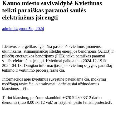
Kauno miesto savivaldybė Kvietimas
teikti paraiškas paramai saulės
elektrinėms įsirengti
admin
24 gruodžio, 2024
Lietuvos energetikos agentūra paskelbė kvietimus įmonėms,
ūkininkams, atsinaujinančių išteklių energijos bendrijoms (AIEB) ir
piliečių energetikos bendrijoms (PEB) teikti paraiškas paramai
saulės elektrinėms įrengti. Kvietimai galioja nuo 2024-12-19 iki
2025-04-18. Daugiau informacijos apie kvietimų sąlygas, paraiškų
teikimo ir vertinimo procesą rasite čia.
Informacijos apie kvietimus suvestinė pateikiama čia, mokymų
medžiagą rasite čia, o atsakymai į dažniausiai užduodamus
klausimus – čia.
Turint klausimų, prašome skambinti +370 5 230 3312 darbo
dienomis (nuo 8.00 iki 12 val.) ar rašyti el. paštu
[email protected]
.