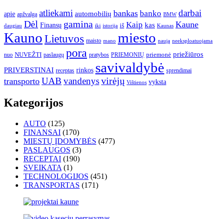
atliekami
darbai
bankas
banko
automobilių
apie
apžvalga
BMW
gamina
Dėl
Kaune
Kaip
Finansų
kas
iš
daugiau
iki
istorija
Kaunas
Kauno
miesto
Lietuvos
maisto
neeksploatuojama
mano
naują
pora
priežiūros
NUVEŽTI
nuo
paslaugų
pratybos
PRIEMONIŲ
priemonė
savivaldybė
PRIVERSTINAI
rinkos
receptas
sprendimai
UAB
vandenys
virėjų
transporto
vyksta
Vištienos
Kategorijos
AUTO
(125)
FINANSAI
(170)
MIESTŲ ĮDOMYBĖS
(477)
PASLAUGOS
(3)
RECEPTAI
(190)
SVEIKATA
(1)
TECHNOLOGIJOS
(451)
TRANSPORTAS
(171)