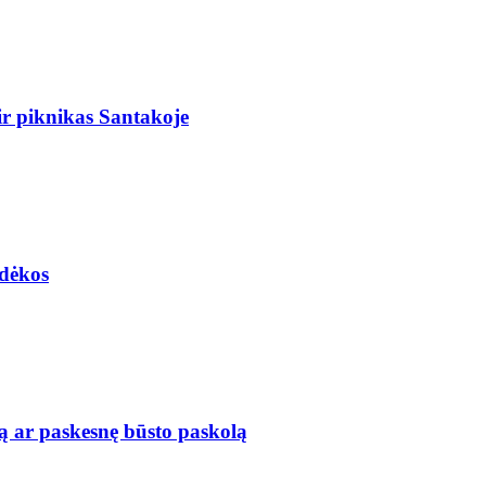
r piknikas Santakoje
adėkos
ą ar paskesnę būsto paskolą