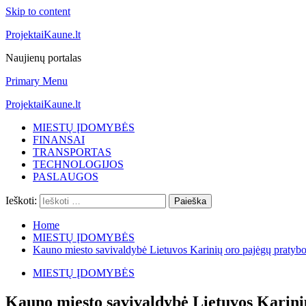
Skip to content
ProjektaiKaune.lt
Naujienų portalas
Primary Menu
ProjektaiKaune.lt
MIESTŲ ĮDOMYBĖS
FINANSAI
TRANSPORTAS
TECHNOLOGIJOS
PASLAUGOS
Ieškoti:
Home
MIESTŲ ĮDOMYBĖS
Kauno miesto savivaldybė Lietuvos Karinių oro pajėgų pratyb
MIESTŲ ĮDOMYBĖS
Kauno miesto savivaldybė Lietuvos Karini