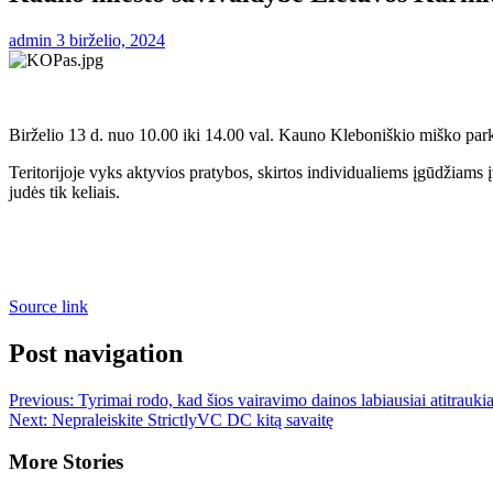
admin
3 birželio, 2024
Birželio 13 d. nuo 10.00 iki 14.00 val. Kauno Kleboniškio miško parke
Teritorijoje vyks aktyvios pratybos, skirtos individualiems įgūdžiams 
judės tik keliais.
Source link
Post navigation
Previous:
Tyrimai rodo, kad šios vairavimo dainos labiausiai atitrauki
Next:
Nepraleiskite StrictlyVC DC kitą savaitę
More Stories