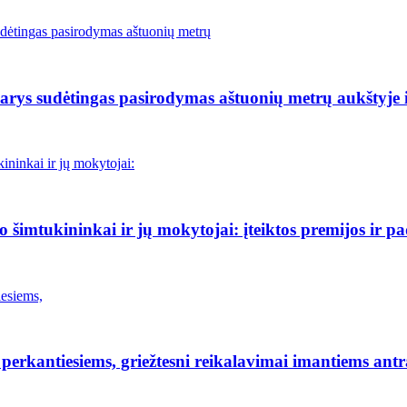
rys sudėtingas pasirodymas aštuonių metrų aukštyje i
šimtukininkai ir jų mokytojai: įteiktos premijos ir p
erkantiesiems, griežtesni reikalavimai imantiems antr