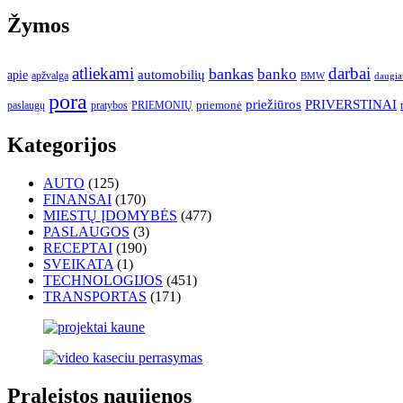
Žymos
atliekami
darbai
bankas
banko
automobilių
apie
apžvalga
daugia
BMW
pora
priežiūros
PRIVERSTINAI
paslaugų
pratybos
PRIEMONIŲ
priemonė
Kategorijos
AUTO
(125)
FINANSAI
(170)
MIESTŲ ĮDOMYBĖS
(477)
PASLAUGOS
(3)
RECEPTAI
(190)
SVEIKATA
(1)
TECHNOLOGIJOS
(451)
TRANSPORTAS
(171)
Praleistos naujienos