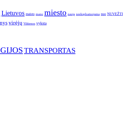
o
miesto
Lietuvos
NUVEŽTI
nuo
maisto
neeksploatuojama
mano
naują
nys
virėjų
vyksta
Vištienos
GIJOS
TRANSPORTAS