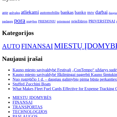
atliekami
darbai
bankas
banko
automobilių
apie
apžvalga
daugia
BMW
pora
priežiūros
PRIVERSTINAI
paslaugų
pratybos
PRIEMONIŲ
priemonė
Kategorijos
MIESTŲ ĮDOMYB
FINANSAI
AUTO
Naujausi įrašai
Kauno miesto savivaldybė Festivalį „ConTempo“ uždarys sudėti
Kauno miesto savivaldybė Iškilmingai pagerbti Kauno šimtukinin
Nuo rugpjūčio 1 d. – daugiau galimybių pirmą būstą perkantiesi
Stuffed Zucchini Boats
What Makes Fleet Fuel Cards Effective for Expense Tracking 
MIESTŲ ĮDOMYBĖS
FINANSAI
TRANSPORTAS
TECHNOLOGIJOS
PASLAUGOS