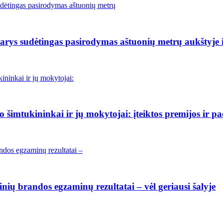
rys sudėtingas pasirodymas aštuonių metrų aukštyje i
šimtukininkai ir jų mokytojai: įteiktos premijos ir p
ių brandos egzaminų rezultatai – vėl geriausi šalyje