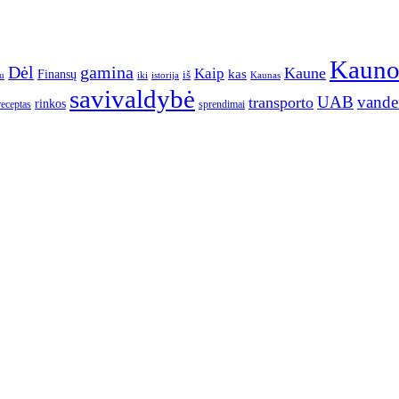
Kaun
gamina
Dėl
Kaune
Kaip
Finansų
kas
iš
u
iki
istorija
Kaunas
savivaldybė
UAB
vande
transporto
rinkos
receptas
sprendimai