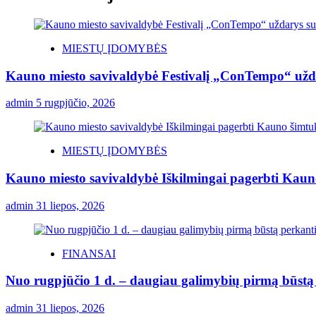
MIESTŲ ĮDOMYBĖS
Kauno miesto savivaldybė Festivalį „ConTempo“ užda
admin
5 rugpjūčio, 2026
MIESTŲ ĮDOMYBĖS
Kauno miesto savivaldybė Iškilmingai pagerbti Kauno 
admin
31 liepos, 2026
FINANSAI
Nuo rugpjūčio 1 d. – daugiau galimybių pirmą būstą p
admin
31 liepos, 2026