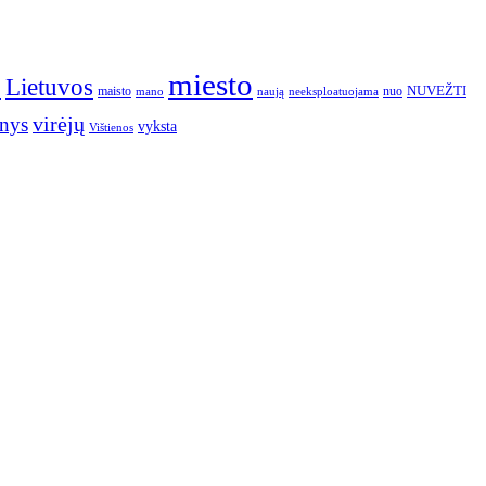
o
miesto
Lietuvos
NUVEŽTI
nuo
maisto
neeksploatuojama
mano
naują
nys
virėjų
vyksta
Vištienos