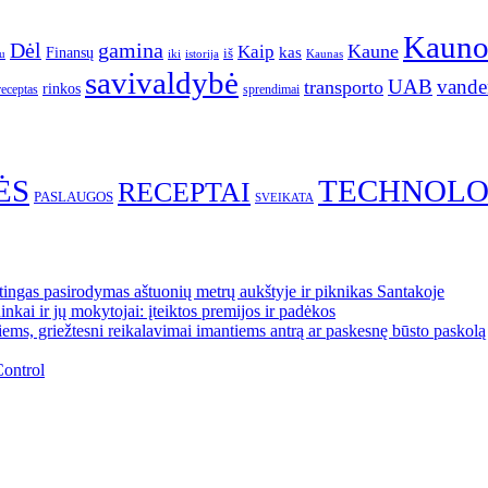
Kaun
gamina
Dėl
Kaune
Kaip
Finansų
kas
iš
u
iki
istorija
Kaunas
savivaldybė
UAB
vande
transporto
rinkos
receptas
sprendimai
ĖS
TECHNOLO
RECEPTAI
PASLAUGOS
SVEIKATA
ngas pasirodymas aštuonių metrų aukštyje ir piknikas Santakoje
kai ir jų mokytojai: įteiktos premijos ir padėkos
ems, griežtesni reikalavimai imantiems antrą ar paskesnę būsto paskolą
Control