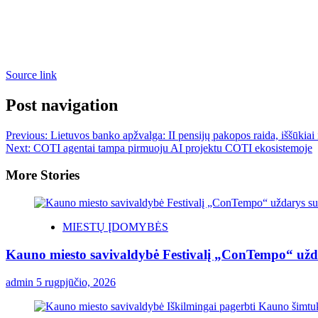
Source link
Post navigation
Previous:
Lietuvos banko apžvalga: II pensijų pakopos raida, iššūkiai i
Next:
COTI agentai tampa pirmuoju AI projektu COTI ekosistemoje
More Stories
MIESTŲ ĮDOMYBĖS
Kauno miesto savivaldybė Festivalį „ConTempo“ užda
admin
5 rugpjūčio, 2026