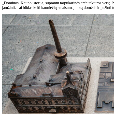
„Domiuosi Kauno istorija, suprantu tarpukarinės architektūros vertę. No
įamžinti. Tai būdas kelti kauniečių smalsumą, norą domėtis ir pažinti t