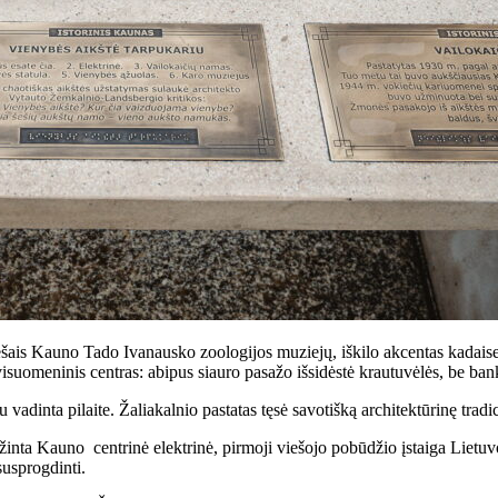
riešais Kauno Tado Ivanausko zoologijos muziejų, iškilo akcentas kadai
suomeninis centras: abipus siauro pasažo išsidėstė krautuvėlės, be bank
vadinta pilaite. Žaliakalnio pastatas tęsė savotišką architektūrinę tradi
inta Kauno centrinė elektrinė, pirmoji viešojo pobūdžio įstaiga Lietuv
susprogdinti.