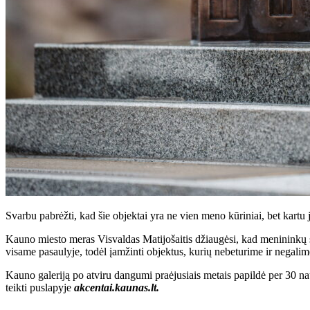
Svarbu pabrėžti, kad šie objektai yra ne vien meno kūriniai, bet kartu ji
Kauno miesto meras Visvaldas Matijošaitis džiaugėsi, kad menininkų sa
visame pasaulyje, todėl įamžinti objektus, kurių nebeturime ir negalim
Kauno galeriją po atviru dangumi praėjusiais metais papildė per 30 nauj
teikti puslapyje
akcentai.kaunas.lt.