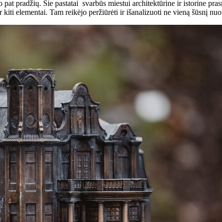
o pat pradžių. Šie pastatai svarbūs miestui architektūrine ir istorine p
 kiti elementai. Tam reikėjo peržiūrėti ir išanalizuoti ne vieną šūsnį nu