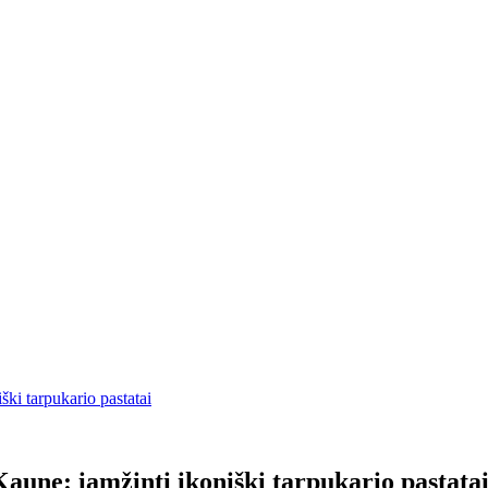
ki tarpukario pastatai
aune: įamžinti ikoniški tarpukario pastata