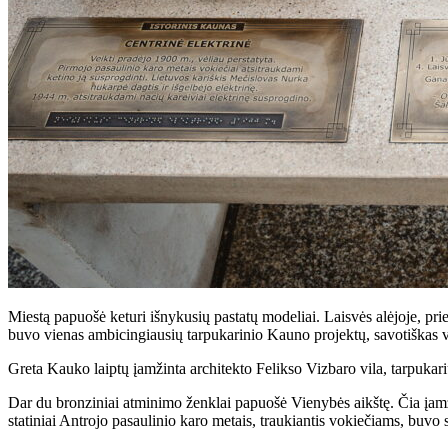
Miestą papuošė keturi išnykusių pastatų modeliai. Laisvės alėjoje, p
buvo vienas ambicingiausių tarpukarinio Kauno projektų, savotiškas vi
Greta Kauko laiptų įamžinta architekto Felikso Vizbaro vila, tarpukariu 
Dar du bronziniai atminimo ženklai papuošė Vienybės aikštę. Čia įamž
statiniai Antrojo pasaulinio karo metais, traukiantis vokiečiams, buvo 