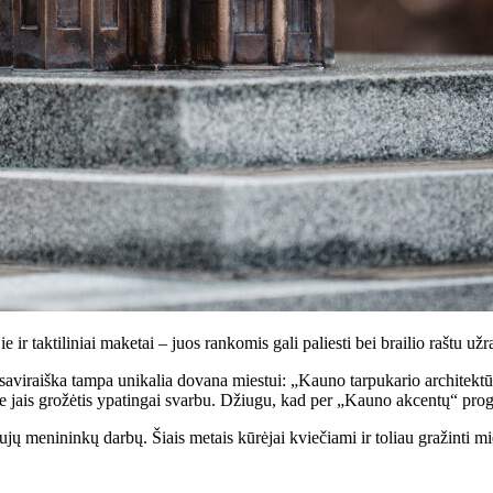
e ir taktiliniai maketai – juos rankomis gali paliesti bei brailio raštu už
viraiška tampa unikalia dovana miestui: „Kauno tarpukario architektūra s
e jais grožėtis ypatingai svarbu. Džiugu, kad per „Kauno akcentų“ progra
ų menininkų darbų. Šiais metais kūrėjai kviečiami ir toliau gražinti mie