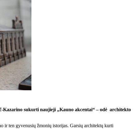
ič-Kazarino sukurti naujieji „Kauno akcentai“ – odė architekto
 ir ten gyvenusių žmonių istorijas. Garsių architektų kurti