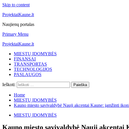
Skip to content
ProjektaiKaune.lt
Naujienų portalas
Primary Menu
ProjektaiKaune.lt
MIESTŲ ĮDOMYBĖS
FINANSAI
TRANSPORTAS
TECHNOLOGIJOS
PASLAUGOS
Ieškoti:
Home
MIESTŲ ĮDOMYBĖS
Kauno miesto savivaldybė Nauji akcentai Kaune: įamžinti ikoniš
MIESTŲ ĮDOMYBĖS
Kauno miesto savivaldybė Nauji akcentai K