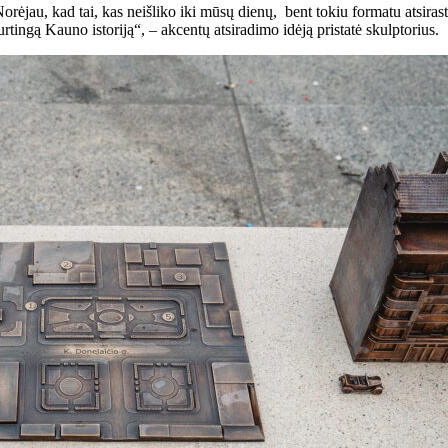
rėjau, kad tai, kas neišliko iki mūsų dienų, bent tokiu formatu atsirast
urtingą Kauno istoriją“, – akcentų atsiradimo idėją pristatė skulptorius.