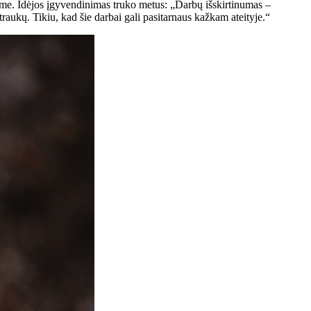
rasme. Idėjos įgyvendinimas truko metus: „Darbų išskirtinumas –
otraukų. Tikiu, kad šie darbai gali pasitarnaus kažkam ateityje.“