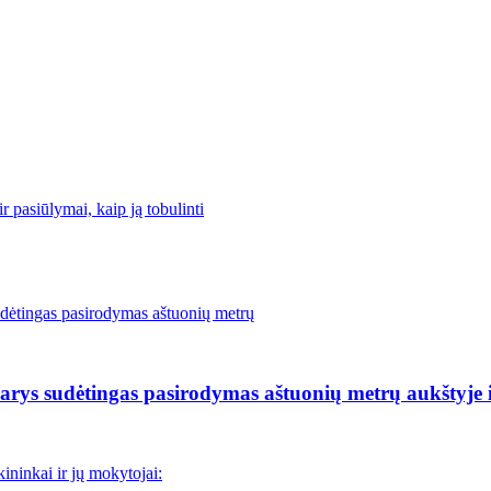
r pasiūlymai, kaip ją tobulinti
rys sudėtingas pasirodymas aštuonių metrų aukštyje i