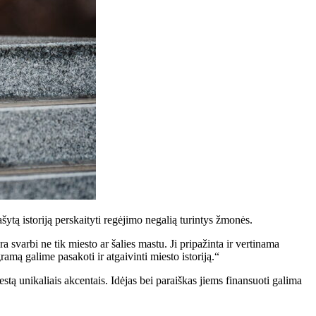
rašytą istoriją perskaityti regėjimo negalią turintys žmonės.
varbi ne tik miesto ar šalies mastu. Ji pripažinta ir vertinama
mą galime pasakoti ir atgaivinti miesto istoriją.“
stą unikaliais akcentais. Idėjas bei paraiškas jiems finansuoti galima