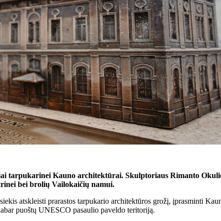
usiai tarpukarinei Kauno architektūrai. Skulptoriaus Rimanto Okul
rinei bei brolių Vailokaičių namui.
is atskleisti prarastos tarpukario architektūros grožį, įprasminti Kauno
ir dabar puoštų UNESCO pasaulio paveldo teritoriją.