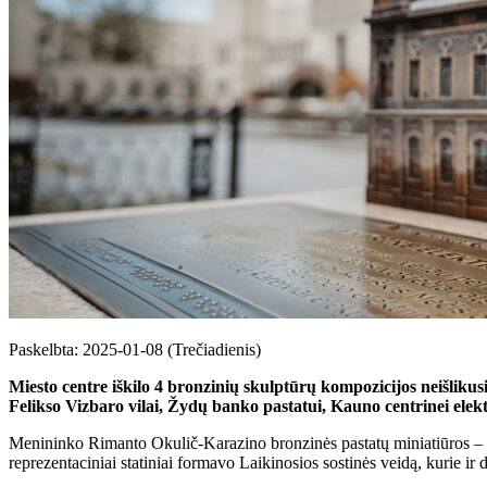
Paskelbta: 2025-01-08 (Trečiadienis)
Miesto centre iškilo 4 bronzinių skulptūrų kompozicijos neišlik
Felikso Vizbaro vilai, Žydų banko pastatui, Kauno centrinei elekt
Menininko Rimanto Okulič-Karazino bronzinės pastatų miniatiūros – siek
reprezentaciniai statiniai formavo Laikinosios sostinės veidą, kurie 