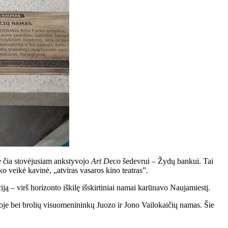
se čia stovėjusiam ankstyvojo
Art Deco
šedevrui – Žydų bankui. Tai
o veikė kavinė, „atviras vasaros kino teatras”.
ciją – virš horizonto iškilę išskirtiniai namai karūnavo Naujamiestį.
oje bei brolių visuomenininkų Juozo ir Jono Vailokaičių namas. Šie