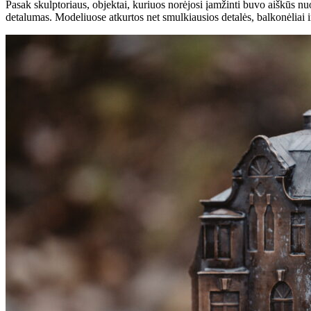
Pasak skulptoriaus, objektai, kuriuos norėjosi įamžinti buvo aiškūs nu
detalumas. Modeliuose atkurtos net smulkiausios detalės, balkonėliai ir