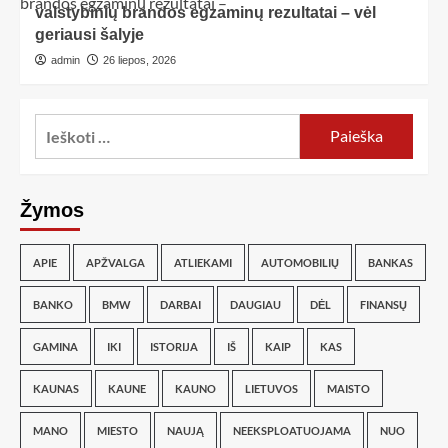
valstybinių brandos egzaminų rezultatai – vėl
geriausi šalyje
admin
26 liepos, 2026
Žymos
APIE
APŽVALGA
ATLIEKAMI
AUTOMOBILIŲ
BANKAS
BANKO
BMW
DARBAI
DAUGIAU
DĖL
FINANSŲ
GAMINA
IKI
ISTORIJA
IŠ
KAIP
KAS
KAUNAS
KAUNE
KAUNO
LIETUVOS
MAISTO
MANO
MIESTO
NAUJĄ
NEEKSPLOATUOJAMA
NUO