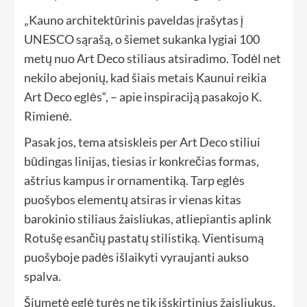
„Kauno architektūrinis paveldas įrašytas į
UNESCO sąrašą, o šiemet sukanka lygiai 100
metų nuo Art Deco stiliaus atsiradimo. Todėl net
nekilo abejonių, kad šiais metais Kaunui reikia
Art Deco eglės“, – apie inspiraciją pasakojo K.
Rimienė.
Pasak jos, tema atsiskleis per Art Deco stiliui
būdingas linijas, tiesias ir konkrečias formas,
aštrius kampus ir ornamentiką. Tarp eglės
puošybos elementų atsiras ir vienas kitas
barokinio stiliaus žaisliukas, atliepiantis aplink
Rotušę esančių pastatų stilistiką. Vientisumą
puošyboje padės išlaikyti vyraujanti aukso
spalva.
Šiųmetė eglė turės ne tik išskirtinius žaisliukus,