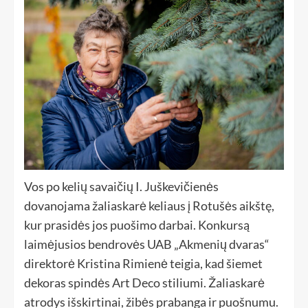
Vos po kelių savaičių I. Juškevičienės
dovanojama žaliaskarė keliaus į Rotušės aikštę,
kur prasidės jos puošimo darbai. Konkursą
laimėjusios bendrovės UAB „Akmenių dvaras“
direktorė Kristina Rimienė teigia, kad šiemet
dekoras spindės Art Deco stiliumi. Žaliaskarė
atrodys išskirtinai, žibės prabanga ir puošnumu.