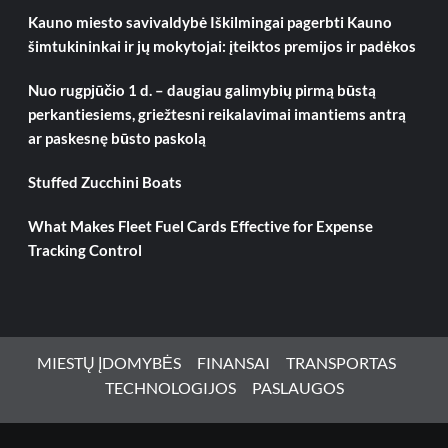
Kauno miesto savivaldybė Iškilmingai pagerbti Kauno
šimtukininkai ir jų mokytojai: įteiktos premijos ir padėkos
Nuo rugpjūčio 1 d. – daugiau galimybių pirmą būstą
perkantiesiems, griežtesni reikalavimai imantiems antrą
ar paskesnę būsto paskolą
Stuffed Zucchini Boats
What Makes Fleet Fuel Cards Effective for Expense
Tracking Control
MIESTŲ ĮDOMYBĖS
FINANSAI
TRANSPORTAS
TECHNOLOGIJOS
PASLAUGOS