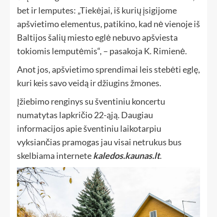
bet ir lemputes: „Tiekėjai, iš kurių įsigijome
apšvietimo elementus, patikino, kad nė vienoje iš
Baltijos šalių miesto eglė nebuvo apšviesta
tokiomis lemputėmis“, – pasakoja K. Rimienė.
Anot jos, apšvietimo sprendimai leis stebėti eglę,
kuri keis savo veidą ir džiugins žmones.
Įžiebimo renginys su šventiniu koncertu
numatytas lapkričio 22-ąją. Daugiau
informacijos apie šventiniu laikotarpiu
vyksiančias pramogas jau visai netrukus bus
skelbiama internete
kaledos.kaunas.lt
.