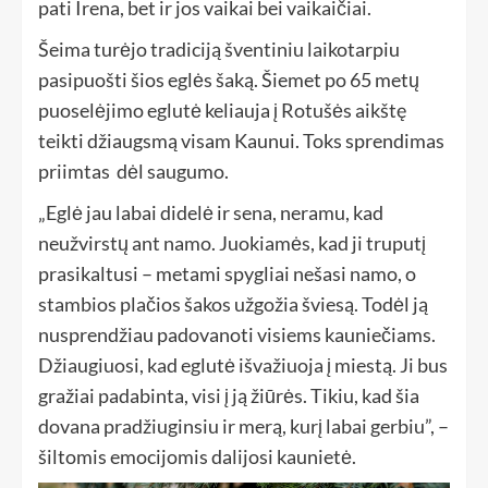
pati Irena, bet ir jos vaikai bei vaikaičiai.
Šeima turėjo tradiciją šventiniu laikotarpiu
pasipuošti šios eglės šaką. Šiemet po 65 metų
puoselėjimo eglutė keliauja į Rotušės aikštę
teikti džiaugsmą visam Kaunui. Toks sprendimas
priimtas dėl saugumo.
„Eglė jau labai didelė ir sena, neramu, kad
neužvirstų ant namo. Juokiamės, kad ji truputį
prasikaltusi – metami spygliai nešasi namo, o
stambios plačios šakos užgožia šviesą. Todėl ją
nusprendžiau padovanoti visiems kauniečiams.
Džiaugiuosi, kad eglutė išvažiuoja į miestą. Ji bus
gražiai padabinta, visi į ją žiūrės. Tikiu, kad šia
dovana pradžiuginsiu ir merą, kurį labai gerbiu”, –
šiltomis emocijomis dalijosi kaunietė.