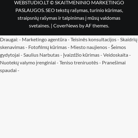
WEBSTUDIO.LT © SKAITMENINIO MARKETINGO
PASLAUGOS. SEO tekstų rašymas, turinio kūrimas,
straipsnių rašymas ir talpinimas į mūsų valdomas
svetaines.
|
CoverNews
by AF themes.
Draugai: -
Marketingo agentūra
-
Teisinės konsultacijos
-
Skaidrių
skenavimas
-
Fotofilmų kūrimas
-
Miesto naujienos
-
Šeimos
gydytojai
-
Saulius Narbutas
-
Įvaizdžio kūrimas
-
Veidoskaita
-
Nuotekų valymo įrenginiai -
Teniso treniruotės
- Pranešimai
spaudai -