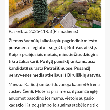
Paskelbta: 2025-11-03 (Pirmadienis)
Žiemos švenčių laikotarpiu pagrindinė miesto
puošmena – eglutė – sugrįžta į Rotušės aikštę.
Kaip ir praėjusiais metais, miestiečius džiugins
tikra žaliaskarė. Po ilgų paieškų tinkamiausia
kandidatė surasta Petrašiūnuose. Pusamžį
pergyvenęs medis atkeliaus iš Biruliškių gatvės.
Miestui Kalėdų simbolį dovanoja kaunietė Irena
Juškevičienė. Moteris prisimena, ilgaamžę eglę
anuomet pasodino jos mama, vietoje augusio
kadagio. Kalėdų simbolio augimą stebėjo ne tik