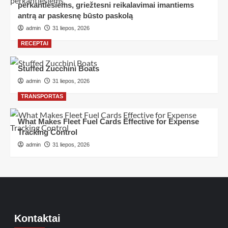
perkantiesiems, griežtesni reikalavimai imantiems
antrą ar paskesnę būsto paskolą
admin
31 liepos, 2026
RECEPTAI
Stuffed Zucchini Boats
admin
31 liepos, 2026
TRANSPORTAS
What Makes Fleet Fuel Cards Effective for Expense
Tracking Control
admin
31 liepos, 2026
Kontaktai