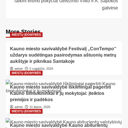
laikini eismo pokyčiai Geležinio Vilko ir A. Šapokos
gatvėse
More Stories
MIESTŲ ĮDOMYBĖS
Kauno miesto savivaldybė Festivalį „ConTempo“
uždarys sudėtingas pasirodymas aštuonių metrų
aukštyje ir piknikas Santakoje
admin
5 rugpjūčio, 2026
MIESTŲ ĮDOMYBĖS
Kauno miesto savivaldybė Iškilmingai pagerbti
Kauno šimtukininkai ir jų mokytojai: įteiktos
premijos ir padėkos
admin
31 liepos, 2026
MIESTŲ ĮDOMYBĖS
Kauno miesto savivaldybė Kauno abiturientų