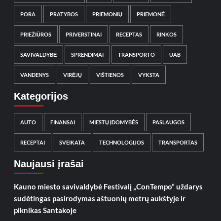
PORA
PRATYBOS
PRIEMONIŲ
PRIEMONĖ
PRIEŽIŪROS
PRIVERSTINAI
RECEPTAS
RINKOS
SAVIVALDYBĖ
SPRENDIMAI
TRANSPORTO
UAB
VANDENYS
VIRĖJŲ
VIŠTIENOS
VYKSTA
Kategorijos
AUTO
FINANSAI
MIESTŲ ĮDOMYBĖS
PASLAUGOS
RECEPTAI
SVEIKATA
TECHNOLOGIJOS
TRANSPORTAS
Naujausi įrašai
Kauno miesto savivaldybė Festivalį „ConTempo“ uždarys
sudėtingas pasirodymas aštuonių metrų aukštyje ir
piknikas Santakoje