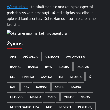
Webstudio.lt
– tai skaitmeninio marketingo ekspertai,
padedantys verslams augti, užimti stiprias pozicijas ir
aplenkti konkurentus. Dėl reklamos ir turinio talpinimo
kreiptis.
Žymos
APIE
APŽVALGA
ATLIEKAMI
AUTOMOBILIŲ
BANKAS
BANKO
BMW
DARBAI
DAUGIAU
DĖL
FINANSŲ
GAMINA
IKI
ISTORIJA
IŠ
KAIP
KAS
KAUNAS
KAUNE
KAUNO
LIETUVOS
MAISTO
MANO
MIESTO
NAUJĄ
NEEKSPLOATUOJAMA
NUO
NUVEŽTI
PASLAUGŲ