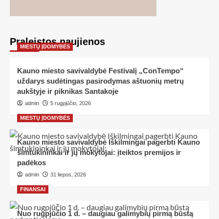
Praleistos naujienos
MIESTŲ ĮDOMYBĖS
Kauno miesto savivaldybė Festivalį „ConTempo“
uždarys sudėtingas pasirodymas aštuonių metrų
aukštyje ir piknikas Santakoje
admin
5 rugpjūčio, 2026
MIESTŲ ĮDOMYBĖS
Kauno miesto savivaldybė Iškilmingai pagerbti Kauno
šimtukininkai ir jų mokytojai: įteiktos premijos ir
padėkos
admin
31 liepos, 2026
FINANSAI
Nuo rugpjūčio 1 d. – daugiau galimybių pirmą būstą