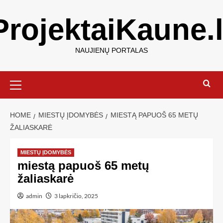
ProjektaiKaune.l
NAUJIENŲ PORTALAS
HOME
MIESTŲ ĮDOMYBĖS
MIESTĄ PAPUOŠ 65 METŲ
ŽALIASKARĖ
MIESTŲ ĮDOMYBĖS
miestą papuoš 65 metų
žaliaskarė
admin
3 lapkričio, 2025