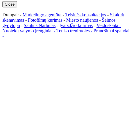
Close
Draugai: -
Marketingo agentūra
-
Teisinės konsultacijos
-
Skaidrių
skenavimas
-
Fotofilmų kūrimas
-
Miesto naujienos
-
Šeimos
gydytojai
-
Saulius Narbutas
-
Įvaizdžio kūrimas
-
Veidoskaita
-
Nuotekų valymo įrenginiai -
Teniso treniruotės
- Pranešimai spaudai
-