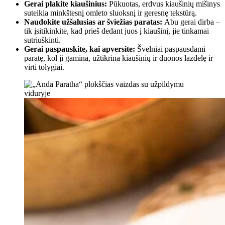
Gerai plakite kiaušinius:
Pūkuotas, erdvus kiaušinių mišinys
suteikia minkštesnį omleto sluoksnį ir geresnę tekstūrą.
Naudokite užšalusias ar šviežias paratas:
Abu gerai dirba –
tik įsitikinkite, kad prieš dedant juos į kiaušinį, jie tinkamai
sutriuškinti.
Gerai paspauskite, kai apversite:
Švelniai paspausdami
paratę, kol ji gamina, užtikrina kiaušinių ir duonos lazdelę ir
virti tolygiai.