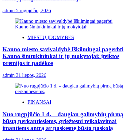
admin
5 rugpjūčio, 2026
MIESTŲ ĮDOMYBĖS
Kauno miesto savivaldybė Iškilmingai pagerbti
Kauno šimtukininkai ir jų mokytojai: įteiktos
premijos ir padėkos
admin
31 liepos, 2026
FINANSAI
Nuo rugpjūčio 1 d. – daugiau galimybių pirmą
būstą perkantiesiems, griežtesni reikalavimai
imantiems antrą ar paskesnę būsto paskolą