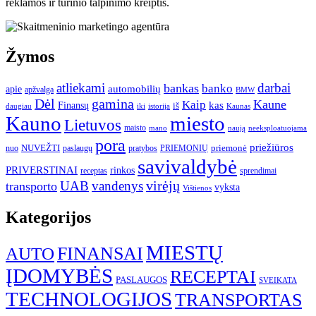
reklamos ir turinio talpinimo kreiptis.
Žymos
atliekami
darbai
bankas
banko
automobilių
apie
apžvalga
BMW
gamina
Dėl
Kaune
Kaip
Finansų
kas
iš
daugiau
iki
istorija
Kaunas
Kauno
miesto
Lietuvos
maisto
neeksploatuojama
mano
naują
pora
priežiūros
NUVEŽTI
nuo
paslaugų
pratybos
PRIEMONIŲ
priemonė
savivaldybė
PRIVERSTINAI
rinkos
receptas
sprendimai
UAB
vandenys
virėjų
transporto
vyksta
Vištienos
Kategorijos
MIESTŲ
FINANSAI
AUTO
ĮDOMYBĖS
RECEPTAI
PASLAUGOS
SVEIKATA
TECHNOLOGIJOS
TRANSPORTAS