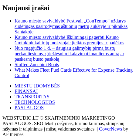
Naujausi įrašai
Kauno miesto savivaldybė Festivalį „ConTempo“ uždarys
sudėtingas pasirodymas aštuonių metrų aukštyje ir piknikas
Santakoje
Kauno miesto savivaldybė Iškilmingai pagerbti Kauno
šimtukininkai ir jų mokytojai: įteiktos premijos ir padėkos
Nuo rugpjūčio 1 d. – daugiau galimybių pirmą būstą
perkantiesiems, griežtesni reikalavimai imantiems antrą ar
paskesnę būsto paskolą
Stuffed Zucchini Boats
What Makes Fleet Fuel Cards Effective for Expense Tracking
Control
MIESTŲ ĮDOMYBĖS
FINANSAI
TRANSPORTAS
TECHNOLOGIJOS
PASLAUGOS
WEBSTUDIO.LT © SKAITMENINIO MARKETINGO
PASLAUGOS. SEO tekstų rašymas, turinio kūrimas, straipsnių
rašymas ir talpinimas į mūsų valdomas svetaines.
|
CoverNews
by
AF themes.