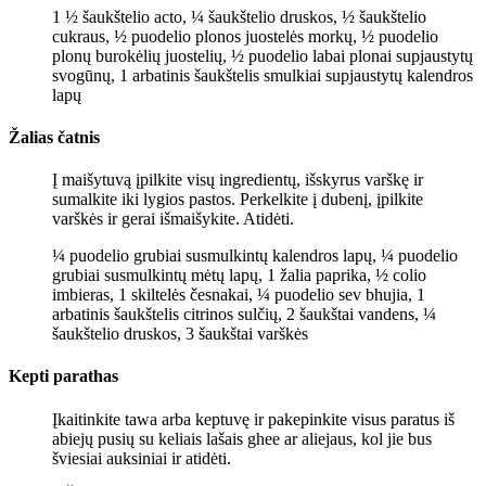
1 ½ šaukštelio acto,
¼ šaukštelio druskos,
½ šaukštelio
cukraus,
½ puodelio plonos juostelės morkų,
½ puodelio
plonų burokėlių juostelių,
½ puodelio labai plonai supjaustytų
svogūnų,
1 arbatinis šaukštelis smulkiai supjaustytų kalendros
lapų
Žalias čatnis
Į maišytuvą įpilkite visų ingredientų, išskyrus varškę ir
sumalkite iki lygios pastos. Perkelkite į dubenį, įpilkite
varškės ir gerai išmaišykite. Atidėti.
¼ puodelio grubiai susmulkintų kalendros lapų,
¼ puodelio
grubiai susmulkintų mėtų lapų,
1 žalia paprika,
½ colio
imbieras,
1 skiltelės česnakai,
¼ puodelio sev bhujia,
1
arbatinis šaukštelis citrinos sulčių,
2 šaukštai vandens,
¼
šaukštelio druskos,
3 šaukštai varškės
Kepti parathas
Įkaitinkite tawa arba keptuvę ir pakepinkite visus paratus iš
abiejų pusių su keliais lašais ghee ar aliejaus, kol jie bus
šviesiai auksiniai ir atidėti.