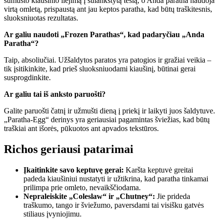
sumušto kiaušinio liejimą į sulankstytą tešlą, o Anda paratha naudoja
virtą omletą, prispaustą ant jau keptos paratha, kad būtų traškitesnis,
sluoksniuotas rezultatas.
Ar galiu naudoti „Frozen Parathas“, kad padaryčiau „Anda
Paratha“?
Taip, absoliučiai. Užšaldytos paratos yra patogios ir gražiai veikia –
tik įsitikinkite, kad prieš sluoksniuodami kiaušinį, būtinai gerai
susprogdinkite.
Ar galiu tai iš anksto paruošti?
Galite paruošti čatnį ir užmušti dieną į priekį ir laikyti juos šaldytuve.
„Paratha-Egg“ derinys yra geriausiai pagamintas šviežias, kad būtų
traškiai ant išorės, pūkuotos ant apvados tekstūros.
Richos geriausi patarimai
Įkaitinkite savo keptuvę gerai:
Karšta keptuvė greitai
padeda kiaušiniui nustatyti ir užtikrina, kad paratha tinkamai
prilimpa prie omleto, nevaikščiodama.
Nepraleiskite „Coleslaw“ ir „Chutney“:
Jie prideda
traškumo, tango ir šviežumo, paversdami tai visišku gatvės
stiliaus įvyniojimu.