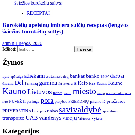
RECEPTAI
Burokėlių apelsinų imbiero sulčių receptas (lengvos
šviežios burokėlių sultys)
admin
1 liepos, 2026
Ieškoti:
Žymos
atliekami
darbai
bankas
banko
automobilių
apie
apžvalga
BMW
gamina
Dėl
Kaune
Kaip
Finansų
kas
iš
daugiau
iki
istorija
Kaunas
Kauno
miesto
Lietuvos
maisto
neeksploatuojama
mano
naują
pora
priežiūros
NUVEŽTI
nuo
paslaugų
pratybos
PRIEMONIŲ
priemonė
savivaldybė
PRIVERSTINAI
rinkos
receptas
sprendimai
UAB
vandenys
virėjų
transporto
vyksta
Vištienos
Kategorijos