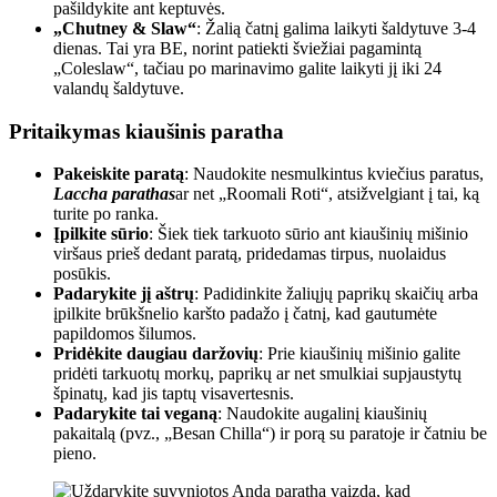
pašildykite ant keptuvės.
„Chutney & Slaw“
: Žalią čatnį galima laikyti šaldytuve 3-4
dienas. Tai yra BE, norint patiekti šviežiai pagamintą
„Coleslaw“, tačiau po marinavimo galite laikyti jį iki 24
valandų šaldytuve.
Pritaikymas kiaušinis paratha
Pakeiskite paratą
: Naudokite nesmulkintus kviečius paratus,
Laccha parathas
ar net „Roomali Roti“, atsižvelgiant į tai, ką
turite po ranka.
Įpilkite sūrio
: Šiek tiek tarkuoto sūrio ant kiaušinių mišinio
viršaus prieš dedant paratą, pridedamas tirpus, nuolaidus
posūkis.
Padarykite jį aštrų
: Padidinkite žaliųjų paprikų skaičių arba
įpilkite brūkšnelio karšto padažo į čatnį, kad gautumėte
papildomos šilumos.
Pridėkite daugiau daržovių
: Prie kiaušinių mišinio galite
pridėti tarkuotų morkų, paprikų ar net smulkiai supjaustytų
špinatų, kad jis taptų visavertesnis.
Padarykite tai veganą
: Naudokite augalinį kiaušinių
pakaitalą (pvz., „Besan Chilla“) ir porą su paratoje ir čatniu be
pieno.