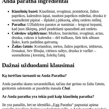
Anda paratha ingredientai
Kiaušinių bazei:
Kiaušiniai, svogūnai, pomidorai, žalios
paprikos, kalendros lapai, raudoni paprikos milteliai, druska ir
susmulkinti pipirai – išplakti į pūkuotą, aštrų omleto mišinį.
Paratha:
Užšaldytos paratos ar naminiai – lengvai kepami,
kad juos iškirptų, prieš pradėdami spausdinti ant omleto.
Coleslaw užpildymas:
Morkos, burokėliai, svogūnai, actas,
druska, cukrus ir kalendra – dėl traškaus, šiek tiek aštraus
šlako, kuris padidina gaivumą.
Žalias čatnis:
Koriandras, mėtos, žalios paprikos, imbieras,
česnakai, Sev Bhujia, citrinos sultys, druska ir varškė –
susmulkinta į kreminį, žolelių čatnį.
Dažnai užduodami klausimai
Ką turėčiau tarnauti su Anda Paratha?
Anda paratha skanu savarankiškai, tačiau dar geriau su žalia čatniu,
greitomis salotomis ar puodeliu masala
Chai
.
Ar Anda paratha yra tokia pati kaip kiaušinių paratha?
Jie yra panašūs, bet ne identiški-„Egg Paratha“ paprastai apima