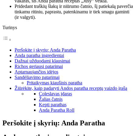
vakaras, šis Anda paratha receptas „Jusy“ veikia.
Pridedant traškių šlakų ir niūrumo čatnio, šį patiekalą paverčia
tinkamu ritiniu, paprastu, patenkinamu ir tiek smagu gaminti
(ir valgyti).
Turinys
Peršokite į skyrių: Anda Paratha
Anda paratha ingredientai
Dažnai užduodami klausimai
Richos geriausi patarimai
Aptarnaujančios idėjos
Sandėliavimo patarimai
Pritaikymas kiaušinis paratha
Žiūrėkite, kaip padaryti Andos paratha receptų vaizdo įrašą
Coleslavas įdaras
Žalias čatnis
Kepti parathas
Anda Paratha Roll
Peršokite į skyrių: Anda Paratha