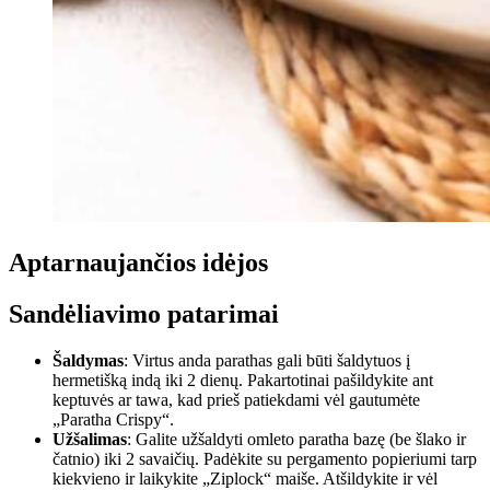
Aptarnaujančios idėjos
Sandėliavimo patarimai
Šaldymas
: Virtus anda parathas gali būti šaldytuos į
hermetišką indą iki 2 dienų. Pakartotinai pašildykite ant
keptuvės ar tawa, kad prieš patiekdami vėl gautumėte
„Paratha Crispy“.
Užšalimas
: Galite užšaldyti omleto paratha bazę (be šlako ir
čatnio) iki 2 savaičių. Padėkite su pergamento popieriumi tarp
kiekvieno ir laikykite „Ziplock“ maiše. Atšildykite ir vėl