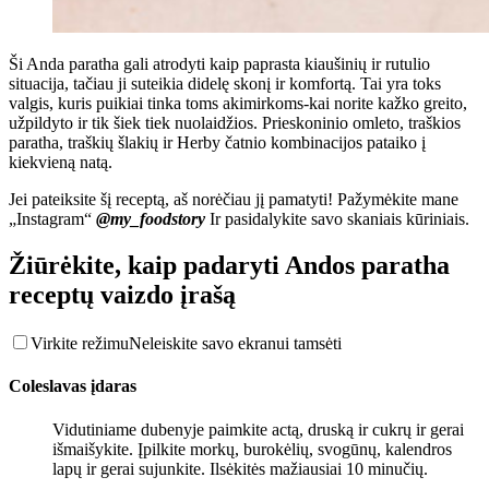
Ši Anda paratha gali atrodyti kaip paprasta kiaušinių ir rutulio
situacija, tačiau ji suteikia didelę skonį ir komfortą. Tai yra toks
valgis, kuris puikiai tinka toms akimirkoms-kai norite kažko greito,
užpildyto ir tik šiek tiek nuolaidžios. Prieskoninio omleto, traškios
paratha, traškių šlakių ir Herby čatnio kombinacijos pataiko į
kiekvieną natą.
Jei pateiksite šį receptą, aš norėčiau jį pamatyti! Pažymėkite mane
„Instagram“
@my_foodstory
Ir pasidalykite savo skaniais kūriniais.
Žiūrėkite, kaip padaryti Andos paratha
receptų vaizdo įrašą
Virkite režimu
Neleiskite savo ekranui tamsėti
Coleslavas įdaras
Vidutiniame dubenyje paimkite actą, druską ir cukrų ir gerai
išmaišykite. Įpilkite morkų, burokėlių, svogūnų, kalendros
lapų ir gerai sujunkite. Ilsėkitės mažiausiai 10 minučių.