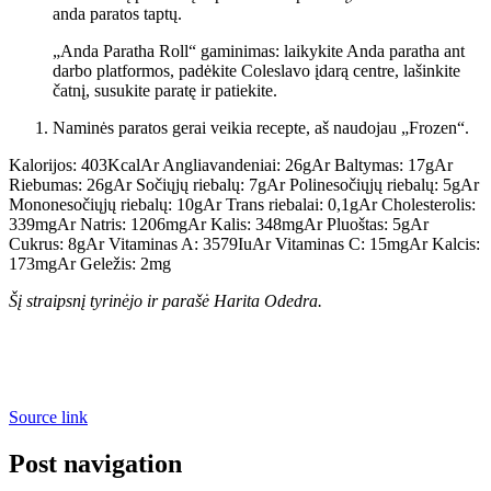
anda paratos taptų.
„Anda Paratha Roll“ gaminimas: laikykite Anda paratha ant
darbo platformos, padėkite Coleslavo įdarą centre, lašinkite
čatnį, susukite paratę ir patiekite.
Naminės paratos gerai veikia recepte, aš naudojau „Frozen“.
Kalorijos:
403
Kcal
Ar
Angliavandeniai:
26
g
Ar
Baltymas:
17
g
Ar
Riebumas:
26
g
Ar
Sočiųjų riebalų:
7
g
Ar
Polinesočiųjų riebalų:
5
g
Ar
Mononesočiųjų riebalų:
10
g
Ar
Trans riebalai:
0,1
g
Ar
Cholesterolis:
339
mg
Ar
Natris:
1206
mg
Ar
Kalis:
348
mg
Ar
Pluoštas:
5
g
Ar
Cukrus:
8
g
Ar
Vitaminas A:
3579
Iu
Ar
Vitaminas C:
15
mg
Ar
Kalcis:
173
mg
Ar
Geležis:
2
mg
Šį straipsnį tyrinėjo ir parašė Harita Odedra.
Source link
Post navigation