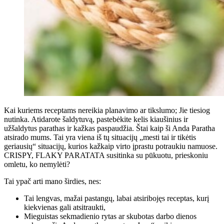
Kai kuriems receptams nereikia planavimo ar tikslumo; Jie tiesiog
nutinka. Atidarote šaldytuvą, pastebėkite kelis kiaušinius ir
užšaldytus parathas ir kažkas paspaudžia. Štai kaip ši Anda Paratha
atsirado mums. Tai yra viena iš tų situacijų „mesti tai ir tikėtis
geriausių“ situacijų, kurios kažkaip virto įprastu potraukiu namuose.
CRISPY, FLAKY PARATATA susitinka su pūkuotu, prieskoniu
omletu, ko nemylėti?
Tai ypač arti mano širdies, nes:
Tai lengvas, mažai pastangų, labai atsiribojęs receptas, kurį
kiekvienas gali atsitraukti,
Mieguistas sekmadienio rytas ar skubotas darbo dienos