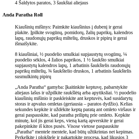
4 Šaldytos paratos,
3 šaukštai aliejaus
Anda Paratha Roll
Kiaušinių mišinys: Paimkite kiaušinius į dubenį ir gerai
plakite. Įpilkite svogūnų, pomidorų, žalių paprikų, kalendros
lapų, raudonųjų paprikų miltelių, druskos ir pipirų ir gerai
išmaišykite.
8 kiaušiniai,
½ puodelio smulkiai supjaustytų svogūnų,
¼
puodelio sėklos,
4 žalios paprikos,
1 ½ šaukšto smulkiai
supjaustytų kalendros lapų,
1 arbatinis šaukštelis raudonųjų
paprikų miltelių,
¾ šaukštelio druskos,
1 arbatinis šaukštelis
susmulkintų pipirų
„Anda Paratha“ gamyba: Įkaitinkite keptuvę, pabarstykite
aliejaus lašus ir užpilkite raukšlėtą arba apytiksliai. ½ puodelio
kiaušinių mišinio ir paskleiskite ant keptuvės, kad susidarytų
storas ir apvalus omletas (geriausia – paratos dydžio). Kelias
sekundes kepkite ir uždėkite keptą paratą ant omleto viršaus ir
gerai paspauskite, kad paratha priliptų prie omleto. Kepkite
minutę, kol jis gerai keps, vieną kartą apverskite ir gerai
pakepinkite iš kitos pusės. Visose vietose paspauskite
„Paratha“ mentele mentele, kad būtų užtikrintas net kepimas.
Perkelkite į plokštelę ir pakartokite procesą, kad likusios 3