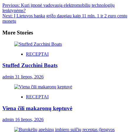
Previous:
Kuri įmonė vadovauja elektromobilių technologijų
lenktynėms?
Next:
Į Lietuvos banką grįžo daugiau kaip 11 mln. 1 ir 2 euro centų
monetų
More Stories
RECEPTAI
Stuffed Zucchini Boats
admin
31 liepos, 2026
RECEPTAI
Viena čili makaronų keptuvė
admin
16 liepos, 2026