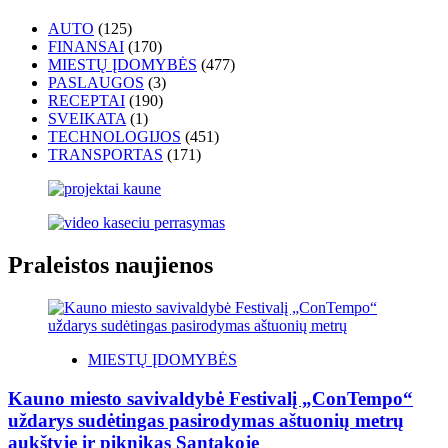
AUTO
(125)
FINANSAI
(170)
MIESTŲ ĮDOMYBĖS
(477)
PASLAUGOS
(3)
RECEPTAI
(190)
SVEIKATA
(1)
TECHNOLOGIJOS
(451)
TRANSPORTAS
(171)
Praleistos naujienos
MIESTŲ ĮDOMYBĖS
Kauno miesto savivaldybė Festivalį „ConTempo“
uždarys sudėtingas pasirodymas aštuonių metrų
aukštyje ir piknikas Santakoje