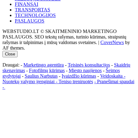
FINANSAI
TRANSPORTAS
TECHNOLOGIJOS
PASLAUGOS
WEBSTUDIO.LT © SKAITMENINIO MARKETINGO
PASLAUGOS. SEO tekstų rašymas, turinio kūrimas, straipsnių
rašymas ir talpinimas į mūsų valdomas svetaines.
|
CoverNews
by
AF themes.
Close
Draugai: -
Marketingo agentūra
-
Teisinės konsultacijos
-
Skaidrių
skenavimas
-
Fotofilmų kūrimas
-
Miesto naujienos
-
Šeimos
gydytojai
-
Saulius Narbutas
-
Įvaizdžio kūrimas
-
Veidoskaita
-
Nuotekų valymo įrenginiai -
Teniso treniruotės
- Pranešimai spaudai
-