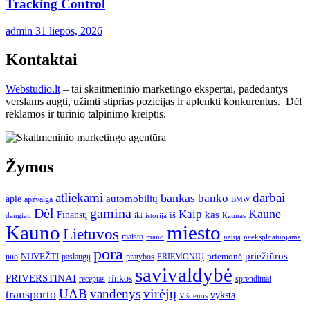
Tracking Control
admin
31 liepos, 2026
Kontaktai
Webstudio.lt
– tai skaitmeninio marketingo ekspertai, padedantys
verslams augti, užimti stiprias pozicijas ir aplenkti konkurentus. Dėl
reklamos ir turinio talpinimo kreiptis.
Žymos
atliekami
darbai
bankas
banko
automobilių
apie
apžvalga
BMW
gamina
Dėl
Kaune
Kaip
Finansų
kas
iš
daugiau
iki
istorija
Kaunas
Kauno
miesto
Lietuvos
maisto
neeksploatuojama
mano
naują
pora
priežiūros
NUVEŽTI
nuo
paslaugų
pratybos
PRIEMONIŲ
priemonė
savivaldybė
PRIVERSTINAI
rinkos
receptas
sprendimai
UAB
vandenys
virėjų
transporto
vyksta
Vištienos