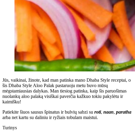
Jūs, vaikinai, žinote, kad man patinka mano Dhaba Style receptai, o
šis Dhaba Style Aloo Palak pastaruoju metu buvo mūsų
mėgstamiausias dalykas. Man tiesiog patinka, kaip šis paruošimas
nuolankų aloo palaką visiškai paverčia kažkuo tokiu pakylėtu ir
kaimišku!
Patiekite šiuos sausus špinatus ir bulvių sabzi su
roti
,
naan
,
paratha
arba net kartu su daliniu ir ryžiais tobulam maistui.
Turinys