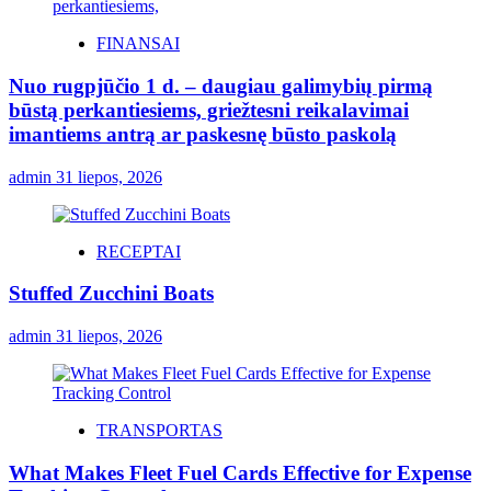
FINANSAI
Nuo rugpjūčio 1 d. – daugiau galimybių pirmą
būstą perkantiesiems, griežtesni reikalavimai
imantiems antrą ar paskesnę būsto paskolą
admin
31 liepos, 2026
RECEPTAI
Stuffed Zucchini Boats
admin
31 liepos, 2026
TRANSPORTAS
What Makes Fleet Fuel Cards Effective for Expense