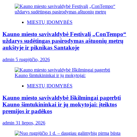
MIESTŲ ĮDOMYBĖS
Kauno miesto savivaldybė Festivalį „ConTempo“
uždarys sudėtingas pasirodymas aštuonių metrų
aukštyje ir piknikas Santakoje
admin
5 rugpjūčio, 2026
MIESTŲ ĮDOMYBĖS
Kauno miesto savivaldybė Iškilmingai pagerbti
Kauno šimtukininkai ir jų mokytojai: įteiktos
premijos ir padėkos
admin
31 liepos, 2026