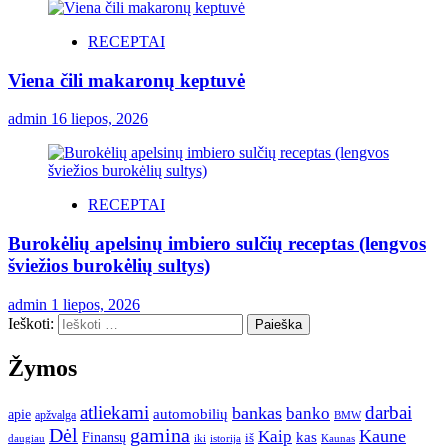
RECEPTAI
Viena čili makaronų keptuvė
admin
16 liepos, 2026
RECEPTAI
Burokėlių apelsinų imbiero sulčių receptas (lengvos
šviežios burokėlių sultys)
admin
1 liepos, 2026
Ieškoti:
Žymos
atliekami
darbai
bankas
banko
automobilių
apie
apžvalga
BMW
gamina
Dėl
Kaune
Kaip
Finansų
kas
iš
daugiau
iki
istorija
Kaunas