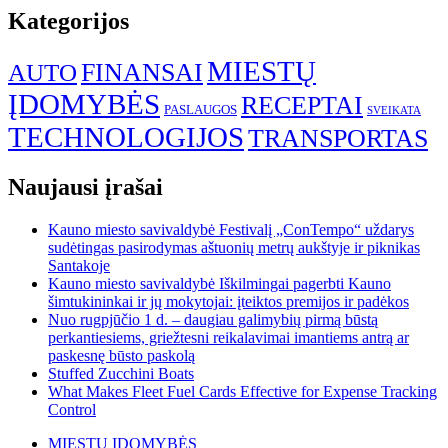
Kategorijos
MIESTŲ
FINANSAI
AUTO
ĮDOMYBĖS
RECEPTAI
PASLAUGOS
SVEIKATA
TECHNOLOGIJOS
TRANSPORTAS
Naujausi įrašai
Kauno miesto savivaldybė Festivalį „ConTempo“ uždarys
sudėtingas pasirodymas aštuonių metrų aukštyje ir piknikas
Santakoje
Kauno miesto savivaldybė Iškilmingai pagerbti Kauno
šimtukininkai ir jų mokytojai: įteiktos premijos ir padėkos
Nuo rugpjūčio 1 d. – daugiau galimybių pirmą būstą
perkantiesiems, griežtesni reikalavimai imantiems antrą ar
paskesnę būsto paskolą
Stuffed Zucchini Boats
What Makes Fleet Fuel Cards Effective for Expense Tracking
Control
MIESTŲ ĮDOMYBĖS