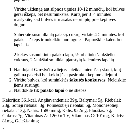
Virkite uždengę ant silpnos ugnies 10-12 minučių, kol bulvės
gerai iškeps, bet nesuminkštės. Kartą per 3–4 minutes
maišykite, kad bulvės ir masalas nepriliptų prie keptuvės
dugno.
Suberkite susmulkintą palaką, cukrų, virkite 4-5 minutes, kol
palakas iškeps ir nukelkite nuo ugnies. Papuoškite kalendros
lapeliais.
2 kekės susmulkintų palako lapų,
½ arbatinio šaukštelio
cukraus,
2 šaukštai smulkiai pjaustytų kalendros lapelių
Naudojant
Garstyčių aliejus
suteikia autentišką skonį, kurį
galima pakeisti bet kokiu jūsų pasirinktu kepimo aliejumi.
Virkite bulves, kol suminkštės
šakutės konkursas
. Neleiskite
jiems sustingti.
Naudokite
tik palako lapai
o ne stiebas.
Kalorijos:
361
kcal
,
Angliavandeniai:
39
g
,
Baltymai:
5
g
,
Riebalai:
23
g
,
Sotieji riebalai:
3
g
,
Polinesotieji riebalai:
5
g
,
Mononesotieji
riebalai:
13
g
,
Natris:
1580 m
mg
,
Kalis:
922
mg
,
Pluoštas:
7
g
,
Cukrus:
7
g
,
Vitaminas A:
1260 m
TV
,
Vitaminas C:
101
mg
,
Kalcis:
81
mg
,
Geležis:
4
mg