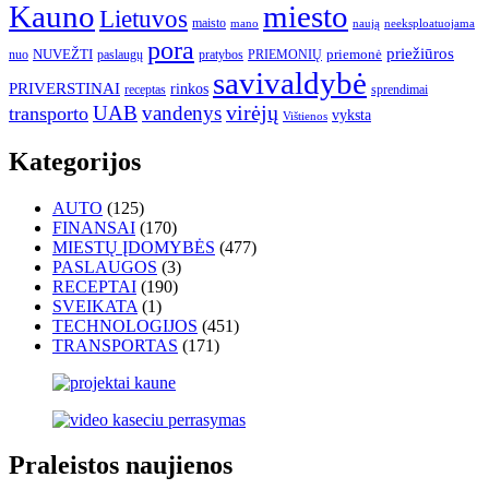
Kauno
miesto
Lietuvos
maisto
neeksploatuojama
mano
naują
pora
priežiūros
NUVEŽTI
nuo
paslaugų
pratybos
PRIEMONIŲ
priemonė
savivaldybė
PRIVERSTINAI
rinkos
receptas
sprendimai
UAB
vandenys
virėjų
transporto
vyksta
Vištienos
Kategorijos
AUTO
(125)
FINANSAI
(170)
MIESTŲ ĮDOMYBĖS
(477)
PASLAUGOS
(3)
RECEPTAI
(190)
SVEIKATA
(1)
TECHNOLOGIJOS
(451)
TRANSPORTAS
(171)
Praleistos naujienos