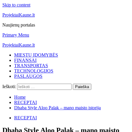
Skip to content
ProjektaiKaune.lt
Naujienų portalas
Primary Menu
ProjektaiKaune.lt
MIESTŲ ĮDOMYBĖS
FINANSAI
TRANSPORTAS
TECHNOLOGIJOS
PASLAUGOS
Ieškoti:
Home
RECEPTAI
Dhaba Style Aloo Palak – mano maisto istorija
RECEPTAI
Dhaba Style Aloo Palak – mano maisto