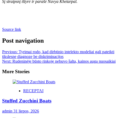
Šį straipsnį ištyrė ir parašė Navya Khetarpal.
Source link
Post navigation
Previous:
Tyrimai rodo, kad dirbtinio intelekto modeliai gali pateikti
tikslesnę diagnozę be diskriminacijos
Next:
Rudeninėje būsto rinkoje nebuvo šalta, kainos auga nuosaikiai
More Stories
RECEPTAI
Stuffed Zucchini Boats
admin
31 liepos, 2026