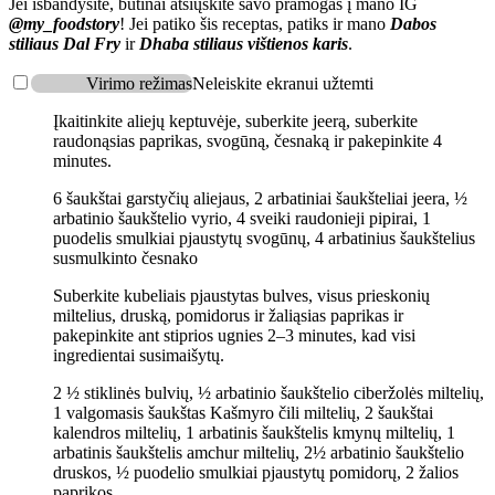
Jei išbandysite, būtinai atsiųskite savo pramogas į mano IG
@my_foodstory
! Jei patiko šis receptas, patiks ir mano
Dabos
stiliaus Dal Fry
ir
Dhaba stiliaus vištienos karis
.
Virimo režimas
Neleiskite ekranui užtemti
Įkaitinkite aliejų keptuvėje, suberkite jeerą, suberkite
raudonąsias paprikas, svogūną, česnaką ir pakepinkite 4
minutes.
6 šaukštai garstyčių aliejaus,
2 arbatiniai šaukšteliai jeera,
½
arbatinio šaukštelio vyrio,
4 sveiki raudonieji pipirai,
1
puodelis smulkiai pjaustytų svogūnų,
4 arbatinius šaukštelius
susmulkinto česnako
Suberkite kubeliais pjaustytas bulves, visus prieskonių
miltelius, druską, pomidorus ir žaliąsias paprikas ir
pakepinkite ant stiprios ugnies 2–3 minutes, kad visi
ingredientai susimaišytų.
2 ½ stiklinės bulvių,
½ arbatinio šaukštelio ciberžolės miltelių,
1 valgomasis šaukštas Kašmyro čili miltelių,
2 šaukštai
kalendros miltelių,
1 arbatinis šaukštelis kmynų miltelių,
1
arbatinis šaukštelis amchur miltelių,
2½ arbatinio šaukštelio
druskos,
½ puodelio smulkiai pjaustytų pomidorų,
2 žalios
paprikos