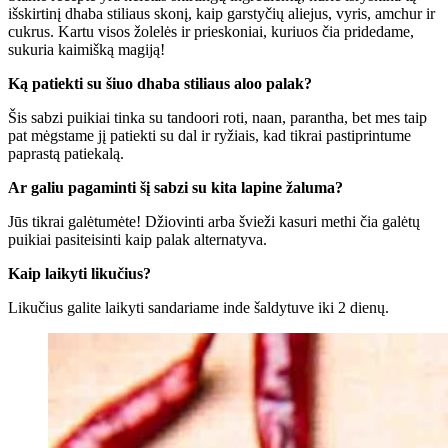
išskirtinį dhaba stiliaus skonį, kaip garstyčių aliejus, vyris, amchur ir
cukrus. Kartu visos žolelės ir prieskoniai, kuriuos čia pridedame,
sukuria kaimišką magiją!
Ką patiekti su šiuo dhaba stiliaus aloo palak?
Šis sabzi puikiai tinka su tandoori roti, naan, parantha, bet mes taip
pat mėgstame jį patiekti su dal ir ryžiais, kad tikrai pastiprintume
paprastą patiekalą.
Ar galiu pagaminti šį sabzi su kita lapine žaluma?
Jūs tikrai galėtumėte! Džiovinti arba švieži kasuri methi čia galėtų
puikiai pasiteisinti kaip palak alternatyva.
Kaip laikyti likučius?
Likučius galite laikyti sandariame inde šaldytuve iki 2 dienų.