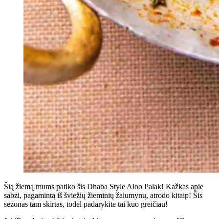
Šią žiemą mums patiko šis Dhaba Style Aloo Palak! Kažkas apie
sabzi, pagamintą iš šviežių žieminių žalumynų, atrodo kitaip! Šis
sezonas tam skirtas, todėl padarykite tai kuo greičiau!