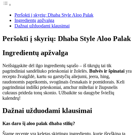
Peršokti į skyrių: Dhaba Style Aloo Palak
Ingredientų apžvalga
Dažnai užduodami klausimai
Peršokti į skyrių: Dhaba Style Aloo Palak
Ingredientų apžvalga
Neišsigąskite dėl ilgo ingredientų sąrašo – iš tikrųjų tai tik
pagrindiniai sandėliuko prieskoniai ir žolelės.
Bulvės ir špinatai
yra
recepto žvaigždė, kartu su garstyčių aliejumi, jeera, hing,
raudonomis paprikomis, svogūnais česnakais ir pomidorais. Keli
pagrindiniai indiški prieskoniai, amchur milteliai ir žiupsnelis
cukraus prideda tonų skonio. Užbaikite su daugybe šviežių
kalendrų!
Dažnai užduodami klausimai
Kas daro šį aloo palak dhaba stilių?
Šiame recepte yra keletas skirtingų ingredientų, kurie išryškina tą