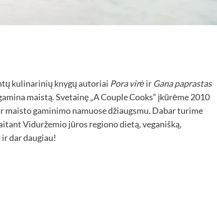
ntų kulinarinių knygų autoriai
Pora virė
ir
Gana paprastas
u gamina maistą. Svetainę „A Couple Cooks“ įkūrėme 2010
is ir maisto gaminimo namuose džiaugsmu. Dabar turime
kaitant Viduržemio jūros regiono dietą, veganišką,
 ir dar daugiau!