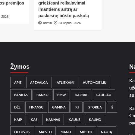
tos premijos
griežtesni reikalavimai
imantiems antrą ar
paskesnę būsto paskolą
, 2026
admin
31 liepos, 2026
Žymos
Na
Ka
APIE
APŽVALGA
ATLIEKAMI
AUTOMOBILIŲ
už
au
BANKAS
BANKO
BMW
DARBAI
DAUGIAU
DĖL
FINANSŲ
GAMINA
IKI
ISTORIJA
IŠ
Ka
ši
KAIP
KAS
KAUNAS
KAUNE
KAUNO
pa
LIETUVOS
MAISTO
MANO
MIESTO
NAUJĄ