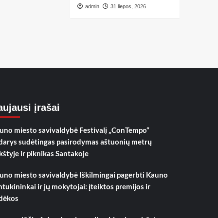
admin
31 liepos, 2026
ujausi įrašai
uno miesto savivaldybė Festivalį „ConTempo“
darys sudėtingas pasirodymas aštuonių metrų
kštyje ir piknikas Santakoje
uno miesto savivaldybė Iškilmingai pagerbti Kauno
mtukininkai ir jų mokytojai: įteiktos premijos ir
dėkos