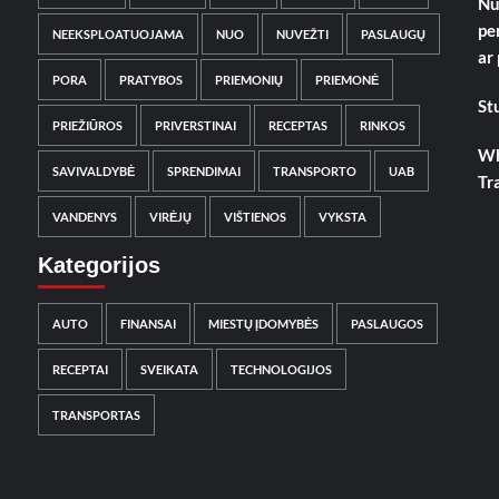
Nu
pe
NEEKSPLOATUOJAMA
NUO
NUVEŽTI
PASLAUGŲ
ar
PORA
PRATYBOS
PRIEMONIŲ
PRIEMONĖ
St
PRIEŽIŪROS
PRIVERSTINAI
RECEPTAS
RINKOS
Wh
SAVIVALDYBĖ
SPRENDIMAI
TRANSPORTO
UAB
Tr
VANDENYS
VIRĖJŲ
VIŠTIENOS
VYKSTA
Kategorijos
AUTO
FINANSAI
MIESTŲ ĮDOMYBĖS
PASLAUGOS
RECEPTAI
SVEIKATA
TECHNOLOGIJOS
TRANSPORTAS