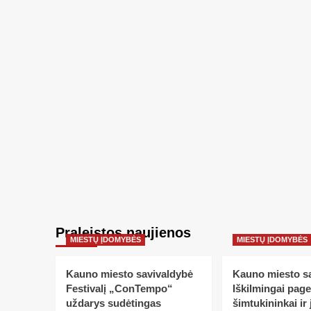
Praleistos naujienos
MIESTŲ ĮDOMYBĖS
MIESTŲ ĮDOMYBĖS
Kauno miesto savivaldybė
Kauno miesto s
Festivalį „ConTempo“
Iškilmingai pag
uždarys sudėtingas
šimtukininkai ir 