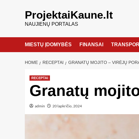
ProjektaiKaune.lt
NAUJIENŲ PORTALAS
MIESTŲ ĮDOMYBĖS
FINANSAI
TRANSPOR
HOME
RECEPTAI
GRANATŲ MOJITO – VIRĖJŲ POR
RECEPTAI
Granatų mojito
admin
20 lapkričio, 2024