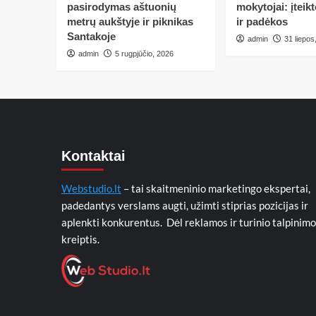
pasirodymas aštuonių
mokytojai: įteik
metrų aukštyje ir piknikas
ir padėkos
Santakoje
admin
31 liepos
admin
5 rugpjūčio, 2026
Kontaktai
Webstudio.lt
– tai skaitmeninio marketingo ekspertai,
padedantys verslams augti, užimti stiprias pozicijas ir
aplenkti konkurentus. Dėl reklamos ir turinio talpinimo
kreiptis.