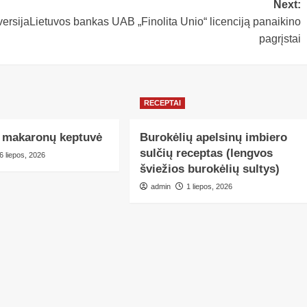
Next:
versija
Lietuvos bankas UAB „Finolita Unio“ licenciją panaikino
pagrįstai
RECEPTAI
li makaronų keptuvė
Burokėlių apelsinų imbiero
sulčių receptas (lengvos
6 liepos, 2026
šviežios burokėlių sultys)
admin
1 liepos, 2026