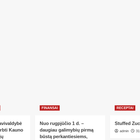
FINANSAI
RECEPTAI
avivaldybė
Nuo rugpjūčio 1 d. –
Stuffed Zuc
erbti Kauno
daugiau galimybių pirmą
admin
31
jų
būstą perkantiesiems,