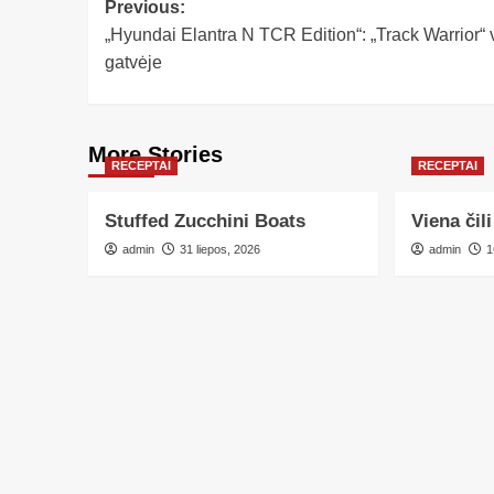
Previous:
„Hyundai Elantra N TCR Edition“: „Track Warrior“ 
gatvėje
More Stories
RECEPTAI
RECEPTAI
Stuffed Zucchini Boats
Viena či
admin
31 liepos, 2026
admin
1