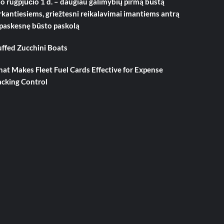
o rugpjūčio 1 d. – daugiau galimybių pirmą būstą
rkantiesiems, griežtesni reikalavimai imantiems antrą
 paskesnę būsto paskolą
uffed Zucchini Boats
at Makes Fleet Fuel Cards Effective for Expense
acking Control