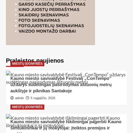
Praleistos naujienos
MIESTŲ ĮDOMYBĖS
Kauno miesto savivaldybė Festivalį „ConTempo“
uždarys sudėtingas pasirodymas aštuonių metrų
aukštyje ir piknikas Santakoje
admin
5 rugpjūčio, 2026
MIESTŲ ĮDOMYBĖS
Kauno miesto savivaldybė Iškilmingai pagerbti Kauno
šimtukininkai ir jų mokytojai: įteiktos premijos ir