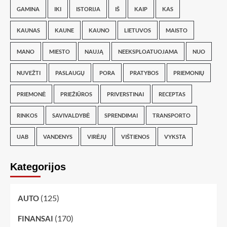
GAMINA
IKI
ISTORIJA
IŠ
KAIP
KAS
KAUNAS
KAUNE
KAUNO
LIETUVOS
MAISTO
MANO
MIESTO
NAUJĄ
NEEKSPLOATUOJAMA
NUO
NUVEŽTI
PASLAUGŲ
PORA
PRATYBOS
PRIEMONIŲ
PRIEMONĖ
PRIEŽIŪROS
PRIVERSTINAI
RECEPTAS
RINKOS
SAVIVALDYBĖ
SPRENDIMAI
TRANSPORTO
UAB
VANDENYS
VIRĖJŲ
VIŠTIENOS
VYKSTA
Kategorijos
(125)
AUTO
(170)
FINANSAI