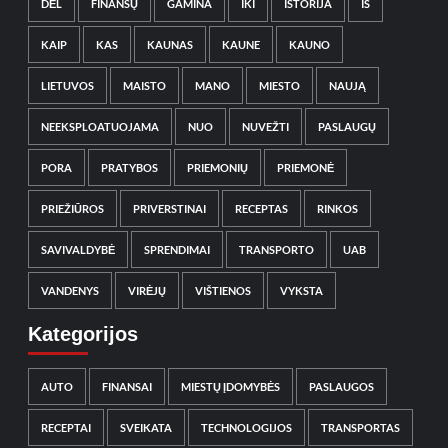
DĖL
FINANSŲ
GAMINA
IKI
ISTORIJA
IŠ
KAIP
KAS
KAUNAS
KAUNE
KAUNO
LIETUVOS
MAISTO
MANO
MIESTO
NAUJĄ
NEEKSPLOATUOJAMA
NUO
NUVEŽTI
PASLAUGŲ
PORA
PRATYBOS
PRIEMONIŲ
PRIEMONĖ
PRIEŽIŪROS
PRIVERSTINAI
RECEPTAS
RINKOS
SAVIVALDYBĖ
SPRENDIMAI
TRANSPORTO
UAB
VANDENYS
VIRĖJŲ
VIŠTIENOS
VYKSTA
Kategorijos
AUTO
FINANSAI
MIESTŲ ĮDOMYBĖS
PASLAUGOS
RECEPTAI
SVEIKATA
TECHNOLOGIJOS
TRANSPORTAS