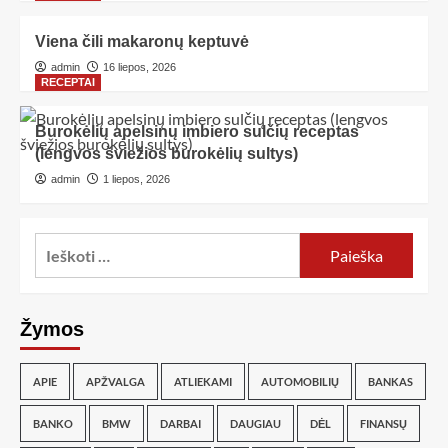
Viena čili makaronų keptuvė
admin
16 liepos, 2026
RECEPTAI
Burokėlių apelsinų imbiero sulčių receptas
(lengvos šviežios burokėlių sultys)
admin
1 liepos, 2026
Žymos
APIE
APŽVALGA
ATLIEKAMI
AUTOMOBILIŲ
BANKAS
BANKO
BMW
DARBAI
DAUGIAU
DĖL
FINANSŲ