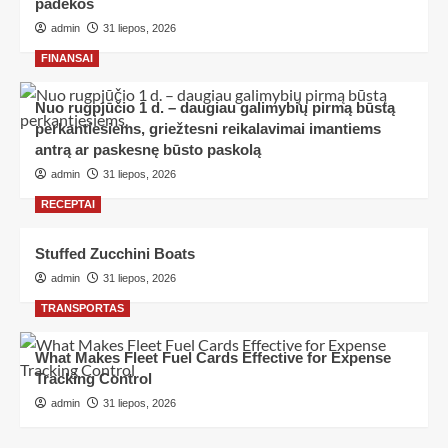
padėkos
admin
31 liepos, 2026
FINANSAI
Nuo rugpjūčio 1 d. – daugiau galimybių pirmą būstą
perkantiesiems, griežtesni reikalavimai imantiems
antrą ar paskesnę būsto paskolą
admin
31 liepos, 2026
RECEPTAI
Stuffed Zucchini Boats
admin
31 liepos, 2026
TRANSPORTAS
What Makes Fleet Fuel Cards Effective for Expense
Tracking Control
admin
31 liepos, 2026