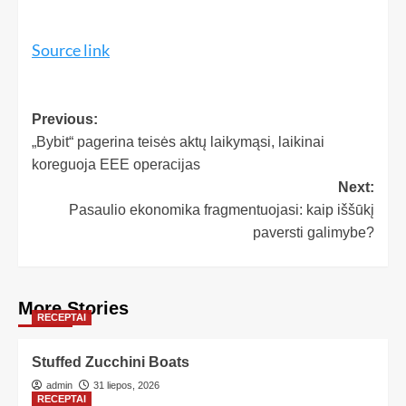
Source link
Previous:
„Bybit“ pagerina teisės aktų laikymąsi, laikinai
koreguoja EEE operacijas
Next:
Pasaulio ekonomika fragmentuojasi: kaip iššūkį
paversti galimybe?
More Stories
RECEPTAI
Stuffed Zucchini Boats
admin
31 liepos, 2026
RECEPTAI