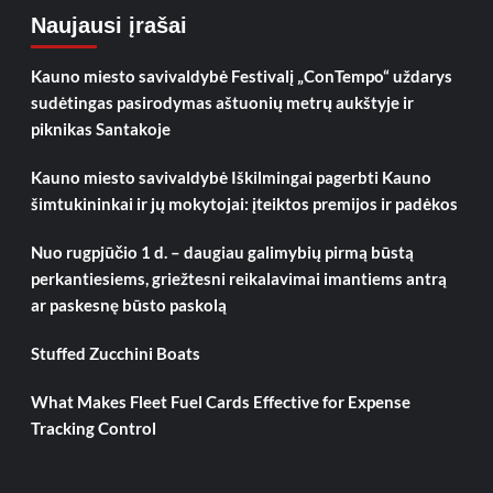
Naujausi įrašai
Kauno miesto savivaldybė Festivalį „ConTempo“ uždarys
sudėtingas pasirodymas aštuonių metrų aukštyje ir
piknikas Santakoje
Kauno miesto savivaldybė Iškilmingai pagerbti Kauno
šimtukininkai ir jų mokytojai: įteiktos premijos ir padėkos
Nuo rugpjūčio 1 d. – daugiau galimybių pirmą būstą
perkantiesiems, griežtesni reikalavimai imantiems antrą
ar paskesnę būsto paskolą
Stuffed Zucchini Boats
What Makes Fleet Fuel Cards Effective for Expense
Tracking Control