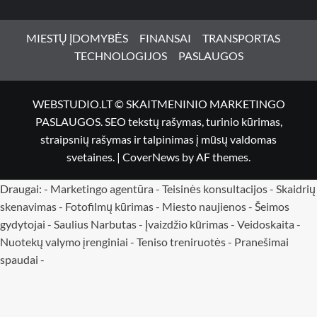
MIESTŲ ĮDOMYBĖS
FINANSAI
TRANSPORTAS
TECHNOLOGIJOS
PASLAUGOS
WEBSTUDIO.LT © SKAITMENINIO MARKETINGO
PASLAUGOS. SEO tekstų rašymas, turinio kūrimas,
straipsnių rašymas ir talpinimas į mūsų valdomas
svetaines.
|
CoverNews
by AF themes.
Draugai: -
Marketingo agentūra
-
Teisinės konsultacijos
-
Skaidrių
skenavimas
-
Fotofilmų kūrimas
-
Miesto naujienos
-
Šeimos
gydytojai
-
Saulius Narbutas
-
Įvaizdžio kūrimas
-
Veidoskaita
-
Nuotekų valymo įrenginiai -
Teniso treniruotės
- Pranešimai
spaudai -