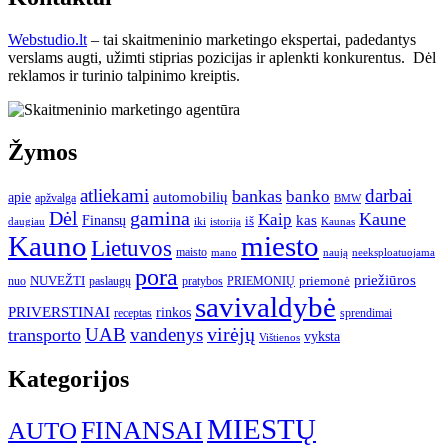
Webstudio.lt
– tai skaitmeninio marketingo ekspertai, padedantys
verslams augti, užimti stiprias pozicijas ir aplenkti konkurentus. Dėl
reklamos ir turinio talpinimo kreiptis.
Žymos
atliekami
darbai
bankas
banko
automobilių
apie
apžvalga
BMW
gamina
Dėl
Kaune
Kaip
Finansų
kas
iš
daugiau
iki
istorija
Kaunas
Kauno
miesto
Lietuvos
maisto
neeksploatuojama
mano
naują
pora
priežiūros
NUVEŽTI
nuo
paslaugų
pratybos
PRIEMONIŲ
priemonė
savivaldybė
PRIVERSTINAI
rinkos
receptas
sprendimai
UAB
vandenys
virėjų
transporto
vyksta
Vištienos
Kategorijos
MIESTŲ
FINANSAI
AUTO