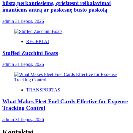
būstą perkantiesiems, griežtesni reikalavimai
imantiems antrą ar paskesnę būsto paskolą
admin
31 liepos, 2026
RECEPTAI
Stuffed Zucchini Boats
admin
31 liepos, 2026
TRANSPORTAS
What Makes Fleet Fuel Cards Effective for Expense
Tracking Control
admin
31 liepos, 2026
Kontaktai