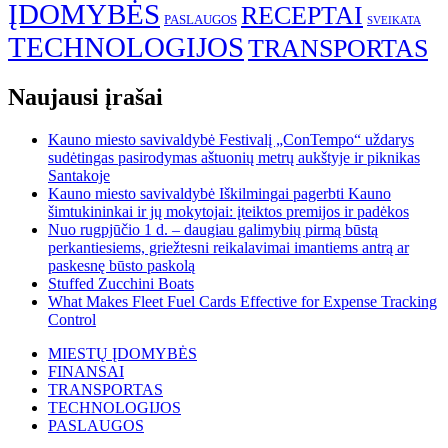
ĮDOMYBĖS
RECEPTAI
PASLAUGOS
SVEIKATA
TECHNOLOGIJOS
TRANSPORTAS
Naujausi įrašai
Kauno miesto savivaldybė Festivalį „ConTempo“ uždarys
sudėtingas pasirodymas aštuonių metrų aukštyje ir piknikas
Santakoje
Kauno miesto savivaldybė Iškilmingai pagerbti Kauno
šimtukininkai ir jų mokytojai: įteiktos premijos ir padėkos
Nuo rugpjūčio 1 d. – daugiau galimybių pirmą būstą
perkantiesiems, griežtesni reikalavimai imantiems antrą ar
paskesnę būsto paskolą
Stuffed Zucchini Boats
What Makes Fleet Fuel Cards Effective for Expense Tracking
Control
MIESTŲ ĮDOMYBĖS
FINANSAI
TRANSPORTAS
TECHNOLOGIJOS
PASLAUGOS