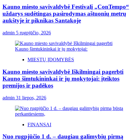
Kauno miesto savivaldybė Festivalį „ConTempo“
uždarys sudėtingas pasirodymas aštuonių metrų
aukštyje ir piknikas Santakoje
admin
5 rugpjūčio, 2026
MIESTŲ ĮDOMYBĖS
Kauno miesto savivaldybė Iškilmingai pagerbti
Kauno šimtukininkai ir jų mokytojai: įteiktos
premijos ir padėkos
admin
31 liepos, 2026
FINANSAI
Nuo rugpjūčio 1 d. – daugiau galimybių pirmą