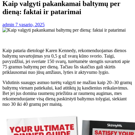
Kaip valgyti pakankamai baltymų per
dieną: faktai ir patarimai
admin
7 vasario, 2025
Kaip pataria dietologė Karen Kennedy, rekomenduojamas dienos
baltymų suvartojimas yra 0,5 g už svarą kūno svorio. Taigi,
pavyzdžiui, jei sveriate 150 svarų, turėtumėte stengtis suvartoti apie
75 gramus baltymų per dieną. Tačiau šis skaičius gali skirtis
priklausomai nuo jūsų amžiaus, lyties ir aktyvumo lygio.
Vidutinis suaugęs asmuo turėtų valgyti ne mažiau kaip 20–30 gramų
baltymų vienam patiekalui, kad atitiktų jų kasdienius reikalavimus.
Bet jei jus domina raumenų priežiūra ar raumenų augimas, mes
rekomenduojame visą dieną paskirstyti baltymus tolygiai, siekiant
nuo 30 iki 40 gramų per maistą.