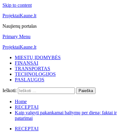
Skip to content
ProjektaiKaune.lt
Naujienų portalas
Primary Menu
ProjektaiKaune.lt
MIESTŲ ĮDOMYBĖS
FINANSAI
TRANSPORTAS
TECHNOLOGIJOS
PASLAUGOS
Ieškoti:
Home
RECEPTAI
Kaip valgyti pakankamai baltymų per dieną: faktai ir
patarimai
RECEPTAI