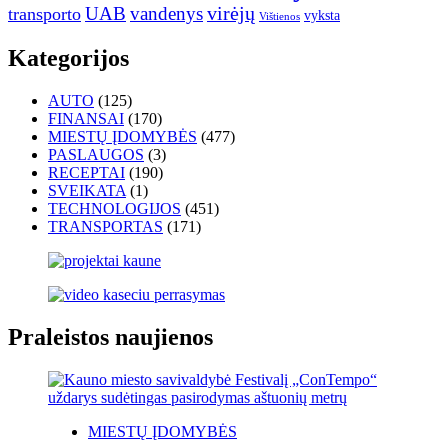
UAB
vandenys
virėjų
transporto
vyksta
Vištienos
Kategorijos
AUTO
(125)
FINANSAI
(170)
MIESTŲ ĮDOMYBĖS
(477)
PASLAUGOS
(3)
RECEPTAI
(190)
SVEIKATA
(1)
TECHNOLOGIJOS
(451)
TRANSPORTAS
(171)
Praleistos naujienos
MIESTŲ ĮDOMYBĖS