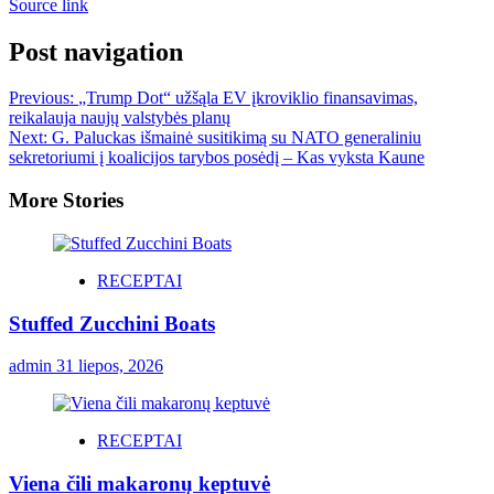
Source link
Post navigation
Previous:
„Trump Dot“ užšąla EV įkroviklio finansavimas,
reikalauja naujų valstybės planų
Next:
G. Paluckas išmainė susitikimą su NATO generaliniu
sekretoriumi į koalicijos tarybos posėdį – Kas vyksta Kaune
More Stories
RECEPTAI
Stuffed Zucchini Boats
admin
31 liepos, 2026
RECEPTAI
Viena čili makaronų keptuvė