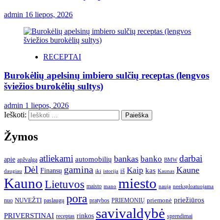
admin
16 liepos, 2026
RECEPTAI
Burokėlių apelsinų imbiero sulčių receptas (lengvos
šviežios burokėlių sultys)
admin
1 liepos, 2026
Ieškoti:
Žymos
atliekami
darbai
bankas
banko
automobilių
apie
apžvalga
BMW
gamina
Dėl
Kaune
Kaip
Finansų
kas
iš
daugiau
iki
istorija
Kaunas
Kauno
miesto
Lietuvos
maisto
neeksploatuojama
mano
naują
pora
priežiūros
NUVEŽTI
nuo
paslaugų
pratybos
PRIEMONIŲ
priemonė
savivaldybė
PRIVERSTINAI
rinkos
receptas
sprendimai