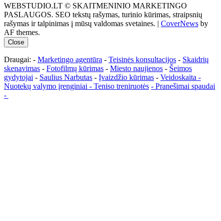
WEBSTUDIO.LT © SKAITMENINIO MARKETINGO
PASLAUGOS. SEO tekstų rašymas, turinio kūrimas, straipsnių
rašymas ir talpinimas į mūsų valdomas svetaines.
|
CoverNews
by
AF themes.
Close
Draugai: -
Marketingo agentūra
-
Teisinės konsultacijos
-
Skaidrių
skenavimas
-
Fotofilmų kūrimas
-
Miesto naujienos
-
Šeimos
gydytojai
-
Saulius Narbutas
-
Įvaizdžio kūrimas
-
Veidoskaita
-
Nuotekų valymo įrenginiai -
Teniso treniruotės
- Pranešimai spaudai
-