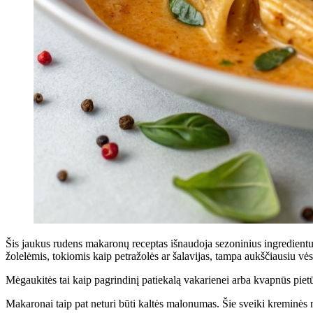
Šis jaukus rudens makaronų receptas išnaudoja sezoninius ingredientus
žolelėmis, tokiomis kaip petražolės ar šalavijas, tampa aukščiausiu vė
Mėgaukitės tai kaip pagrindinį patiekalą vakarienei arba kvapnūs pietūs
Makaronai taip pat neturi būti kaltės malonumas. Šie sveiki kreminės 