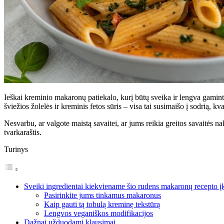
Ieškai kreminio makaronų patiekalo, kurį būtų sveika ir lengva gaminti?
šviežios žolelės ir kreminis fetos sūris – visa tai susimaišo į sodrią, k
Nesvarbu, ar valgote maistą savaitei, ar jums reikia greitos savaitės n
tvarkaraštis.
Turinys
Sveiki ingredientai kiekviename šio rudens makaronų recepto 
Pasirinkite jums tinkamus makaronus
Kaip gauti tą tobulą kreminę tekstūrą
Lengvos veganiškos modifikacijos
Dažnai užduodami klausimai