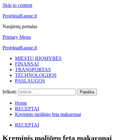
Skip to content
ProjektaiKaune.lt
Naujienų portalas
Primary Menu
ProjektaiKaune.lt
MIESTŲ ĮDOMYBĖS
FINANSAI
TRANSPORTAS
TECHNOLOGIJOS
PASLAUGOS
Ieškoti:
Home
RECEPTAI
Kreminis moliūgų feta makaronai
RECEPTAI
Kreminis moliūgų feta makaronai