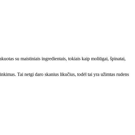
uotas su maistiniais ingredientais, tokiais kaip moliūgai, špinatai,
inkimas. Tai netgi daro skanius likučius, todėl tai yra užimtas rudens