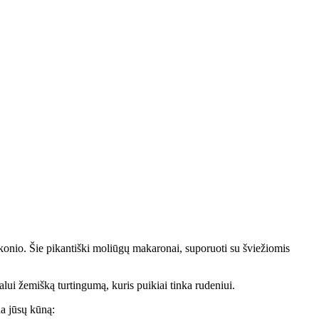
skonio. Šie pikantiški moliūgų makaronai, suporuoti su šviežiomis
alui žemišką turtingumą, kuris puikiai tinka rudeniui.
na jūsų kūną: