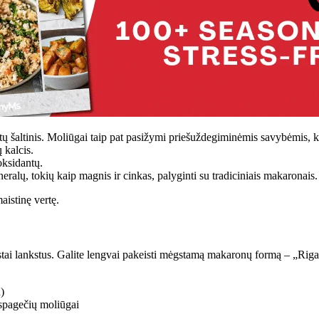
ntų šaltinis. Moliūgai taip pat pasižymi priešuždegiminėmis savybėmis, k
 kalcis.
ioksidantų.
neralų, tokių kaip magnis ir cinkas, palyginti su tradiciniais makaronais.
aistinę vertę.
tai lankstus. Galite lengvai pakeisti mėgstamą makaronų formą – „Rigat
)
spagečių moliūgai