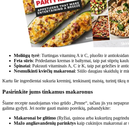
Moliūgų tyrė
: Turtingas vitaminų A ir C, pluošto ir antioksida
Feta sūris
: Pridedamas kremas ir baltymai, taip pat stiprių kaulų
Špinatai
: Pakrauti vitaminais A, C ir K, taip pat geležies ir ant
Nesmulkinti kviečių makaronai
: Siūlo daugiau skaidulų ir mi
Kartu šie ingredientai sukuria kreminį, tenkinantį maistą, turintį tikrą m
Pasirinkite jums tinkamus makaronus
Šiame recepte naudojamas viso grūdo „Penne“, tačiau jis yra nepapras
galima gydyti. Jei norite gauti maisto poreikių, pabandykite:
Makaronai be glitimo
(Ryžiai, quinoa arba kukurūzų pagrindu
Mažo angliavandenių parinktys
kaip cukinijos makaronai ar 