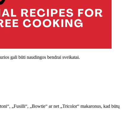
urios gali būti naudingos bendrai sveikatai.
oni“, „Fusilli“, „Bowtie“ ar net „Tricolor“ makaronus, kad būtų