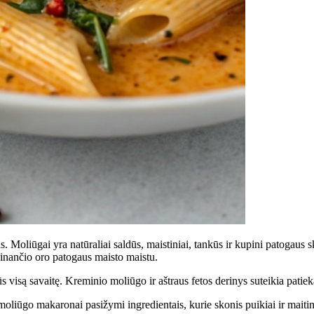
. Moliūgai yra natūraliai saldūs, maistiniai, tankūs ir kupini patogaus 
sinančio oro patogaus maisto maistu.
 visą savaitę. Kreminio moliūgo ir aštraus fetos derinys suteikia patiek
moliūgo makaronai pasižymi ingredientais, kurie skonis puikiai ir maiti