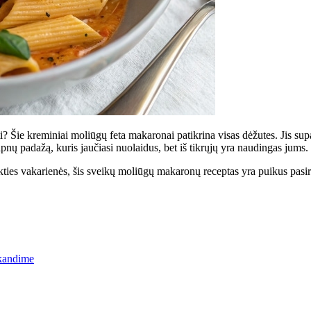
 Šie kreminiai moliūgų feta makaronai patikrina visas dėžutes. Jis supak
vapnų padažą, kuris jaučiasi nuolaidus, bet iš tikrųjų yra naudingas jums.
akties vakarienės, šis sveikų moliūgų makaronų receptas yra puikus pasir
įkandime