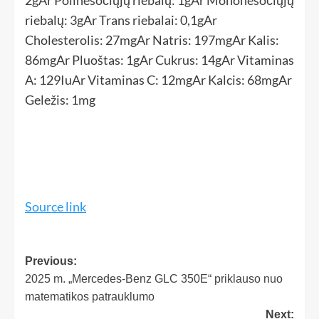
riebalų:
3
g
Ar
Trans riebalai:
0,1
g
Ar
Cholesterolis:
27
mg
Ar
Natris:
197
mg
Ar
Kalis:
86
mg
Ar
Pluoštas:
1
g
Ar
Cukrus:
14
g
Ar
Vitaminas
A:
129
Iu
Ar
Vitaminas C:
12
mg
Ar
Kalcis:
68
mg
Ar
Geležis:
1
mg
Source link
Previous:
2025 m. „Mercedes-Benz GLC 350E“ priklauso nuo
matematikos patrauklumo
Next: