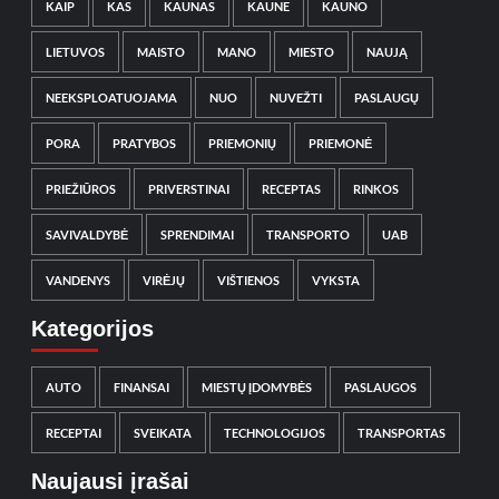
KAIP
KAS
KAUNAS
KAUNE
KAUNO
LIETUVOS
MAISTO
MANO
MIESTO
NAUJĄ
NEEKSPLOATUOJAMA
NUO
NUVEŽTI
PASLAUGŲ
PORA
PRATYBOS
PRIEMONIŲ
PRIEMONĖ
PRIEŽIŪROS
PRIVERSTINAI
RECEPTAS
RINKOS
SAVIVALDYBĖ
SPRENDIMAI
TRANSPORTO
UAB
VANDENYS
VIRĖJŲ
VIŠTIENOS
VYKSTA
Kategorijos
AUTO
FINANSAI
MIESTŲ ĮDOMYBĖS
PASLAUGOS
RECEPTAI
SVEIKATA
TECHNOLOGIJOS
TRANSPORTAS
Naujausi įrašai