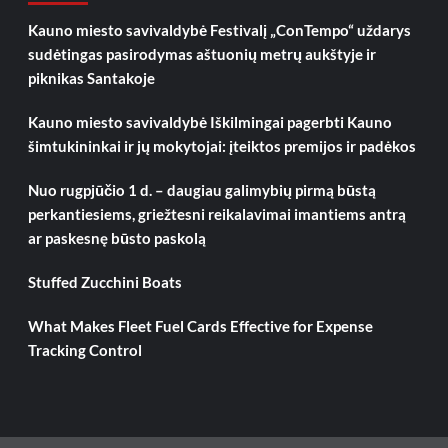
Kauno miesto savivaldybė Festivalį „ConTempo“ uždarys
sudėtingas pasirodymas aštuonių metrų aukštyje ir
piknikas Santakoje
Kauno miesto savivaldybė Iškilmingai pagerbti Kauno
šimtukininkai ir jų mokytojai: įteiktos premijos ir padėkos
Nuo rugpjūčio 1 d. – daugiau galimybių pirmą būstą
perkantiesiems, griežtesni reikalavimai imantiems antrą
ar paskesnę būsto paskolą
Stuffed Zucchini Boats
What Makes Fleet Fuel Cards Effective for Expense
Tracking Control