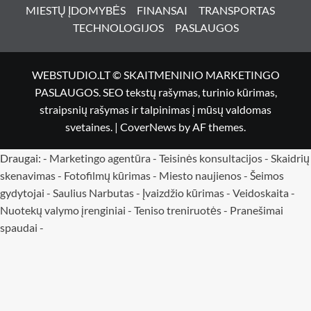
MIESTŲ ĮDOMYBĖS
FINANSAI
TRANSPORTAS
TECHNOLOGIJOS
PASLAUGOS
WEBSTUDIO.LT © SKAITMENINIO MARKETINGO
PASLAUGOS. SEO tekstų rašymas, turinio kūrimas,
straipsnių rašymas ir talpinimas į mūsų valdomas
svetaines.
|
CoverNews
by AF themes.
Draugai: -
Marketingo agentūra
-
Teisinės konsultacijos
-
Skaidrių
skenavimas
-
Fotofilmų kūrimas
-
Miesto naujienos
-
Šeimos
gydytojai
-
Saulius Narbutas
-
Įvaizdžio kūrimas
-
Veidoskaita
-
Nuotekų valymo įrenginiai -
Teniso treniruotės
- Pranešimai
spaudai -