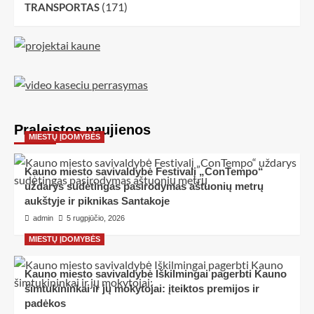
(171)
TRANSPORTAS
Praleistos naujienos
MIESTŲ ĮDOMYBĖS
Kauno miesto savivaldybė Festivalį „ConTempo“
uždarys sudėtingas pasirodymas aštuonių metrų
aukštyje ir piknikas Santakoje
admin
5 rugpjūčio, 2026
MIESTŲ ĮDOMYBĖS
Kauno miesto savivaldybė Iškilmingai pagerbti Kauno
šimtukininkai ir jų mokytojai: įteiktos premijos ir
padėkos