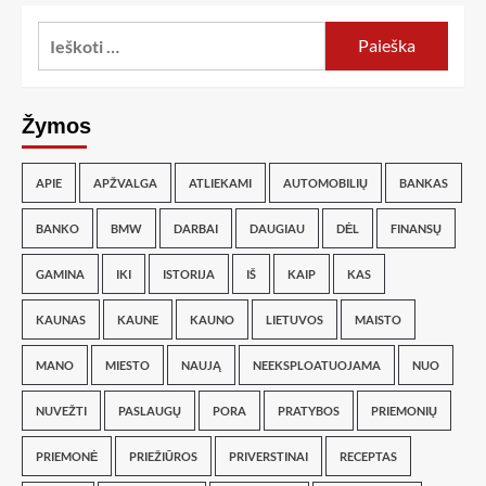
Žymos
APIE
APŽVALGA
ATLIEKAMI
AUTOMOBILIŲ
BANKAS
BANKO
BMW
DARBAI
DAUGIAU
DĖL
FINANSŲ
GAMINA
IKI
ISTORIJA
IŠ
KAIP
KAS
KAUNAS
KAUNE
KAUNO
LIETUVOS
MAISTO
MANO
MIESTO
NAUJĄ
NEEKSPLOATUOJAMA
NUO
NUVEŽTI
PASLAUGŲ
PORA
PRATYBOS
PRIEMONIŲ
PRIEMONĖ
PRIEŽIŪROS
PRIVERSTINAI
RECEPTAS