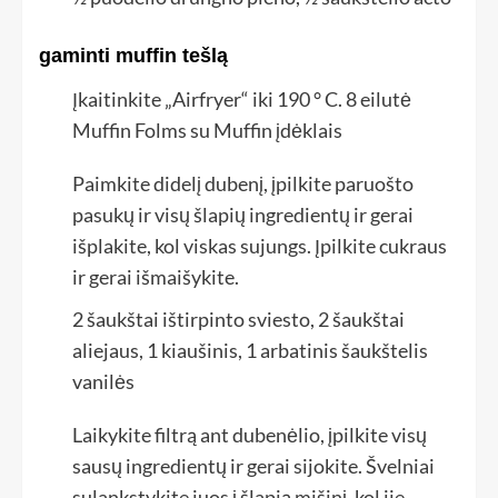
gaminti muffin tešlą
Įkaitinkite „Airfryer“ iki 190 ° C. 8 eilutė
Muffin Folms su Muffin įdėklais
Paimkite didelį dubenį, įpilkite paruošto
pasukų ir visų šlapių ingredientų ir gerai
išplakite, kol viskas sujungs. Įpilkite cukraus
ir gerai išmaišykite.
2 šaukštai ištirpinto sviesto,
2 šaukštai
aliejaus,
1 kiaušinis,
1 arbatinis šaukštelis
vanilės
Laikykite filtrą ant dubenėlio, įpilkite visų
sausų ingredientų ir gerai sijokite. Švelniai
sulankstykite juos į šlapią mišinį, kol jie