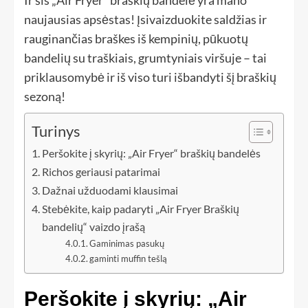
Ir šis „Air Fryer“ braškių bandelė yra mano
naujausias apsėstas! Įsivaizduokite saldžias ir
rauginančias braškes iš kempinių, pūkuotų
bandelių su traškiais, grumtyniais viršuje – tai
priklausomybė ir iš viso turi išbandyti šį braškių
sezoną!
Turinys
Peršokite į skyrių: „Air Fryer“ braškių bandelės
Richos geriausi patarimai
Dažnai užduodami klausimai
Stebėkite, kaip padaryti „Air Fryer Braškių
bandelių“ vaizdo įrašą
Gaminimas pasukų
gaminti muffin tešlą
Peršokite į skyrių: „Air