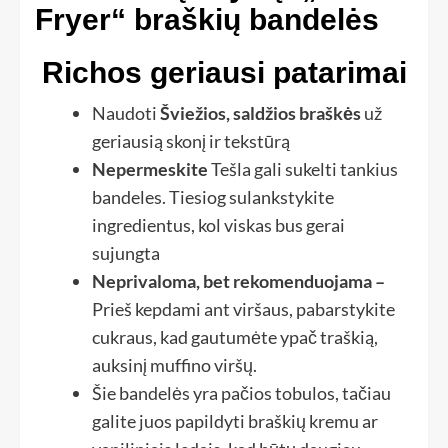
Fryer“ braškių bandelės
Richos geriausi patarimai
Naudoti
Šviežios, saldžios braškės
už
geriausią skonį ir tekstūrą
Nepermeskite
Tešla gali sukelti tankius
bandeles. Tiesiog sulankstykite
ingredientus, kol viskas bus gerai
sujungta
Neprivaloma, bet rekomenduojama –
Prieš kepdami ant viršaus, pabarstykite
cukraus, kad gautumėte ypač traškią,
auksinį muffino viršų.
Šie bandelės yra pačios tobulos, tačiau
galite juos papildyti braškių kremu ar