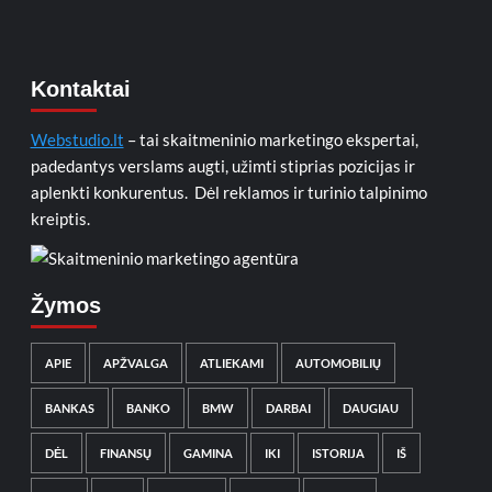
Kontaktai
Webstudio.lt
– tai skaitmeninio marketingo ekspertai,
padedantys verslams augti, užimti stiprias pozicijas ir
aplenkti konkurentus. Dėl reklamos ir turinio talpinimo
kreiptis.
Žymos
APIE
APŽVALGA
ATLIEKAMI
AUTOMOBILIŲ
BANKAS
BANKO
BMW
DARBAI
DAUGIAU
DĖL
FINANSŲ
GAMINA
IKI
ISTORIJA
IŠ