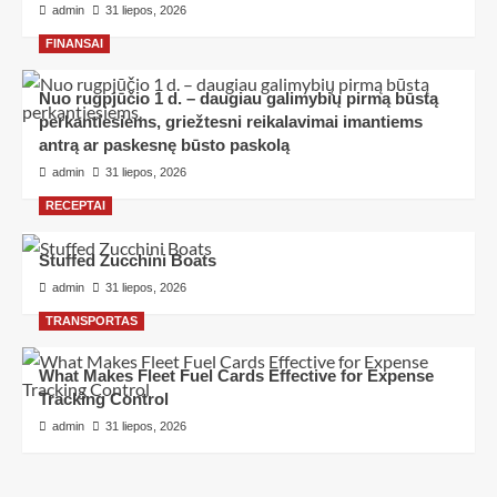
admin
31 liepos, 2026
FINANSAI
Nuo rugpjūčio 1 d. – daugiau galimybių pirmą būstą
perkantiesiems, griežtesni reikalavimai imantiems
antrą ar paskesnę būsto paskolą
admin
31 liepos, 2026
RECEPTAI
Stuffed Zucchini Boats
admin
31 liepos, 2026
TRANSPORTAS
What Makes Fleet Fuel Cards Effective for Expense
Tracking Control
admin
31 liepos, 2026