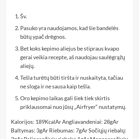
Šv.
Pasuko yra naudojamos, kad šie bandelės
būtų ypač drėgnos.
Bet koks kepimo aliejus be stipraus kvapo
gerai veikia recepte, aš naudojau saulėgrąžų
aliejų.
Tešla turėtų būti tiršta ir nuskaityta, tačiau
ne sloga ir ne sausa kaip tešla.
Oro kepimo laikas gali šiek tiek skirtis
priklausomai nuo jūsų „Airfryer“ nustatymų.
Kalorijos:
189
Kcal
Ar
Angliavandeniai:
28
g
Ar
Baltymas:
3
g
Ar
Riebumas:
7
g
Ar
Sočiųjų riebalų:
2
g
Ar
Polinesočiųjų riebalų:
1
g
Ar
Mononesočiųjų