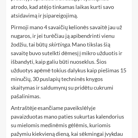
atrodo, kad atėjo tinkamas laikas kurti savo
atsidavimą ir įsipareigojimą.
Pirmoji mano 4 savaičių kelionės savaitė jau už
nugaros, ir jei turėčiau ją apibendrinti vienu
žodžiu, tai būtų
skirtinga
. Mano tikslas šią
savaitę buvo sutelkti dėmesį į mikro užduotis ir
išbandyti, kaip galiu būti nuoseklus. Šios
užduotys apėmė tokius dalykus kaip piešimas 15
minučių, 30 puslapių techninės knygos
skaitymas ir saldumynų su pridėtu cukrumi
pašalinimas.
Antraštėje esančiame paveikslėlyje
pavaizduotas mano paties sukurtas kalendorius
su mielomis medinėmis gėlėmis, kuriomis
pažymiu kiekvieną dieną, kai sėkmingai įvykdau