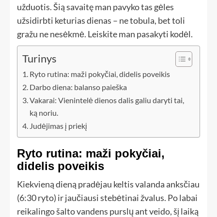
užduotis. Šią savaitę man pavyko tas gėles
užsidirbti keturias dienas – ne tobula, bet toli
gražu ne nesėkmė. Leiskite man pasakyti kodėl.
Turinys
Ryto rutina: maži pokyčiai, didelis poveikis
Darbo diena: balanso paieška
Vakarai: Vienintelė dienos dalis galiu daryti tai,
ką noriu.
Judėjimas į priekį
Ryto rutina: maži pokyčiai,
didelis poveikis
Kiekvieną dieną pradėjau keltis valanda anksčiau
(6:30 ryto) ir jaučiausi stebėtinai žvalus. Po labai
reikalingo šalto vandens purslų ant veido, šį laiką