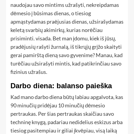
naudojau savo mintims užrašyti, nekreipdamas
dėmesio į būsimas dienas, o tiesiog
apmąstydamas praėjusias dienas, užsirašydamas
keletą svarbių akimirkų, kurias norėčiau
prisiminti. visada. Bet man įdomu, kiek iš jūsų,
pradėjusių rašyti žurnalą, iš tikrųjų grįžo skaityti
gerai pamirštą dieną savo gyvenime? Manau, kad
turėčiau užsirašyti mintis, kad patikrinčiau savo
fizinius užrašus.
Darbo diena: balanso paieška
Kad mano darbo diena būtų labiau apgalvota, kas
90 minučių pridėjau 10 minučių dėmesio
pertraukas. Per šias pertraukas skaičiau savo
techninę knygą, padariau nedidelius eskizus arba
tiesiog pasitempiau ir giliai įkvėpiau, visą laiką