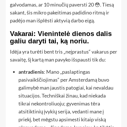
galvodamas, ar 10 minučių paversti 20 😳. Tiesą
sakant, šis mikro pakeitimas padidino ritmą ir
padėjo man išplėsti aktyvią darbo eigą.
Vakarai: Vienintelė dienos dalis
galiu daryti tai, ką noriu.
Idėja yra turėti bent tris „neįprastus“ vakarus per
savaitę, šį kartą man pavyko išspausti tik du:
antradienis
: Mano „paslaptingas
pasivaikščiojimas“ per Amsterdamą buvo
galimybė man jaustis patogiai, kai nevaldau
situacijos. Techniškai žinau, kad niekada
tikrai nekontroliuoju; gyvenimas tėra
atsitiktinių įvykių serija, vedanti mane į
priekį, bet mėgstu apsimesti kitaip viską