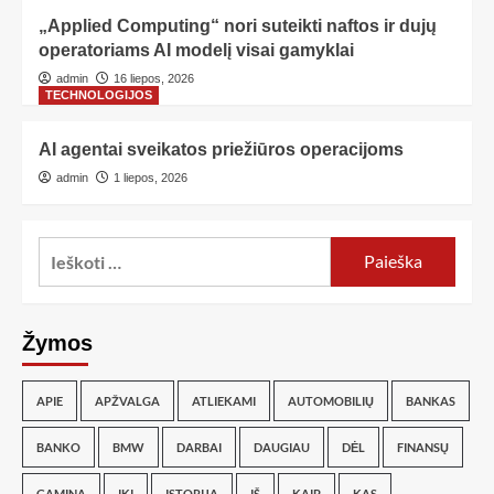
„Applied Computing“ nori suteikti naftos ir dujų
operatoriams AI modelį visai gamyklai
admin
16 liepos, 2026
TECHNOLOGIJOS
AI agentai sveikatos priežiūros operacijoms
admin
1 liepos, 2026
Žymos
APIE
APŽVALGA
ATLIEKAMI
AUTOMOBILIŲ
BANKAS
BANKO
BMW
DARBAI
DAUGIAU
DĖL
FINANSŲ
GAMINA
IKI
ISTORIJA
IŠ
KAIP
KAS