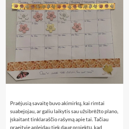
Praėjusią savaitę buvo akimirkų, kai rimtai
suabejojau, ar galiu laikytis sau užsibrėžto plano,
įskaitant tinklaraščio rašymą apie tai. Tačiau
praeityje apleidau tiek daug projektų, kad