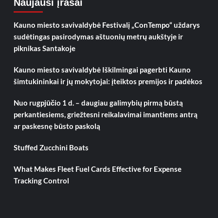
Naujausi įrašai
Kauno miesto savivaldybė Festivalį „ConTempo“ uždarys
sudėtingas pasirodymas aštuonių metrų aukštyje ir
piknikas Santakoje
Kauno miesto savivaldybė Iškilmingai pagerbti Kauno
šimtukininkai ir jų mokytojai: įteiktos premijos ir padėkos
Nuo rugpjūčio 1 d. – daugiau galimybių pirmą būstą
perkantiesiems, griežtesni reikalavimai imantiems antrą
ar paskesnę būsto paskolą
Stuffed Zucchini Boats
What Makes Fleet Fuel Cards Effective for Expense
Tracking Control