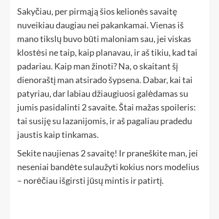
Sakyčiau, per pirmąją šios kelionės savaitę
nuveikiau daugiau nei pakankamai. Vienas iš
mano tikslų buvo būti maloniam sau, jei viskas
klostėsi ne taip, kaip planavau, ir aš tikiu, kad tai
padariau. Kaip man žinoti? Na, o skaitant šį
dienoraštį man atsirado šypsena. Dabar, kai tai
patyriau, dar labiau džiaugiuosi galėdamas su
jumis pasidalinti 2 savaite. Štai mažas spoileris:
tai susiję su lazanijomis, ir aš pagaliau pradedu
jaustis kaip tinkamas.
Sekite naujienas 2 savaitę! Ir praneškite man, jei
neseniai bandėte sulaužyti kokius nors modelius
– norėčiau išgirsti jūsų mintis ir patirtį.