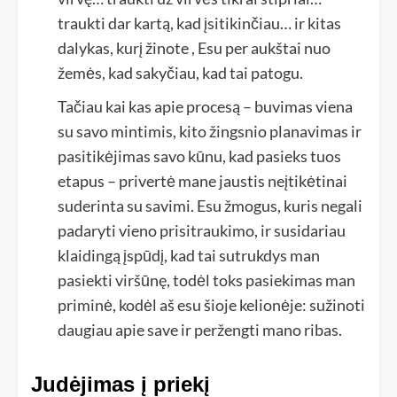
traukti dar kartą, kad įsitikinčiau… ir kitas
dalykas, kurį žinote , Esu per aukštai nuo
žemės, kad sakyčiau, kad tai patogu.
Tačiau kai kas apie procesą – buvimas viena
su savo mintimis, kito žingsnio planavimas ir
pasitikėjimas savo kūnu, kad pasieks tuos
etapus – privertė mane jaustis neįtikėtinai
suderinta su savimi. Esu žmogus, kuris negali
padaryti vieno prisitraukimo, ir susidariau
klaidingą įspūdį, kad tai sutrukdys man
pasiekti viršūnę, todėl toks pasiekimas man
priminė, kodėl aš esu šioje kelionėje: sužinoti
daugiau apie save ir peržengti mano ribas.
Judėjimas į priekį