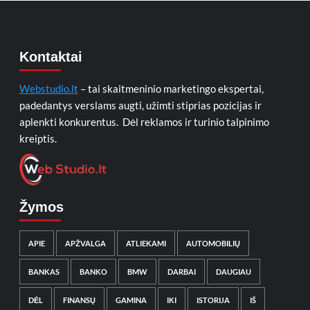
Kontaktai
Webstudio.lt
– tai skaitmeninio marketingo ekspertai,
padedantys verslams augti, užimti stiprias pozicijas ir
aplenkti konkurentus. Dėl reklamos ir turinio talpinimo
kreiptis.
Žymos
APIE
APŽVALGA
ATLIEKAMI
AUTOMOBILIŲ
BANKAS
BANKO
BMW
DARBAI
DAUGIAU
DĖL
FINANSŲ
GAMINA
IKI
ISTORIJA
IŠ