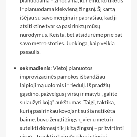
planuodama – žinodama, kur einu, ko tikėtis
ir planuodama kiekvieną žingsnį. Šį kartą
išėjau su savo mergina ir paprašiau, kad ji
atsitiktine tvarka pasirinktų mūsų
nurodymus. Keista, bet atsidūrėme prie pat
savo metro stoties. Juokinga, kaip veikia
pasaulis.
sekmadienis
: Vietoj planuotos
improvizacinės pamokos išbandžiau
laipiojimą uolomis ir riedulį. Iš pradžių
gąsdino, pažvelgus į viršų ir matyti „galite
sulaužyti koją“ aukštumas. Taigi, taktika,
kurią pasirinkau kovojant su šia netikėta
baime, buvo žengti žingsnį vienu metu ir
sutelkti dėmesį tik į kitą žingsnį – pritvirtinti
virvę… traukti už virvės tikrai stipriai…