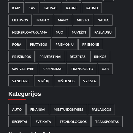
KAIP
KAS
KAUNAS
KAUNE
KAUNO
LIETUVOS
MAISTO
MANO
MIESTO
NAUJĄ
NEEKSPLOATUOJAMA
NUO
NUVEŽTI
PASLAUGŲ
PORA
PRATYBOS
PRIEMONIŲ
PRIEMONĖ
PRIEŽIŪROS
PRIVERSTINAI
RECEPTAS
RINKOS
SAVIVALDYBĖ
SPRENDIMAI
TRANSPORTO
UAB
VANDENYS
VIRĖJŲ
VIŠTIENOS
VYKSTA
Kategorijos
AUTO
FINANSAI
MIESTŲ ĮDOMYBĖS
PASLAUGOS
RECEPTAI
SVEIKATA
TECHNOLOGIJOS
TRANSPORTAS