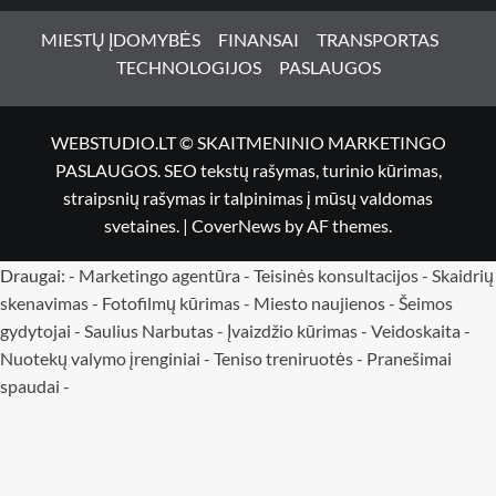
MIESTŲ ĮDOMYBĖS
FINANSAI
TRANSPORTAS
TECHNOLOGIJOS
PASLAUGOS
WEBSTUDIO.LT © SKAITMENINIO MARKETINGO
PASLAUGOS. SEO tekstų rašymas, turinio kūrimas,
straipsnių rašymas ir talpinimas į mūsų valdomas
svetaines.
|
CoverNews
by AF themes.
Draugai: -
Marketingo agentūra
-
Teisinės konsultacijos
-
Skaidrių
skenavimas
-
Fotofilmų kūrimas
-
Miesto naujienos
-
Šeimos
gydytojai
-
Saulius Narbutas
-
Įvaizdžio kūrimas
-
Veidoskaita
-
Nuotekų valymo įrenginiai -
Teniso treniruotės
- Pranešimai
spaudai -