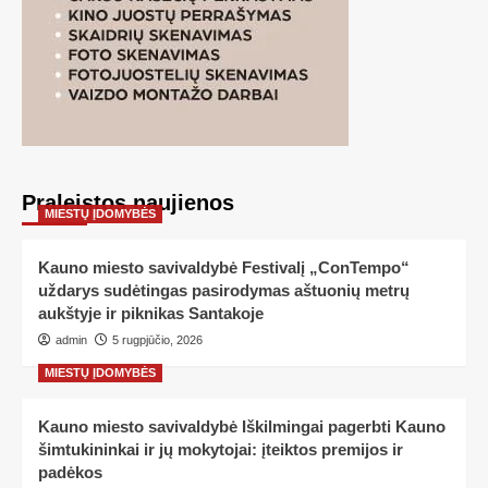
Praleistos naujienos
MIESTŲ ĮDOMYBĖS
Kauno miesto savivaldybė Festivalį „ConTempo“
uždarys sudėtingas pasirodymas aštuonių metrų
aukštyje ir piknikas Santakoje
admin
5 rugpjūčio, 2026
MIESTŲ ĮDOMYBĖS
Kauno miesto savivaldybė Iškilmingai pagerbti Kauno
šimtukininkai ir jų mokytojai: įteiktos premijos ir
padėkos