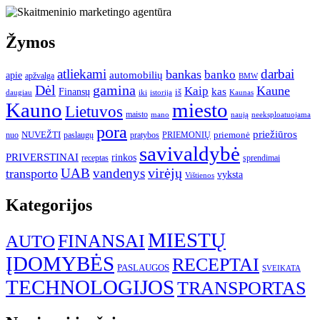
Žymos
atliekami
darbai
bankas
banko
automobilių
apie
apžvalga
BMW
gamina
Dėl
Kaune
Kaip
Finansų
kas
iš
daugiau
iki
istorija
Kaunas
Kauno
miesto
Lietuvos
maisto
neeksploatuojama
mano
naują
pora
priežiūros
NUVEŽTI
nuo
paslaugų
pratybos
PRIEMONIŲ
priemonė
savivaldybė
PRIVERSTINAI
rinkos
receptas
sprendimai
UAB
vandenys
virėjų
transporto
vyksta
Vištienos
Kategorijos
MIESTŲ
FINANSAI
AUTO
ĮDOMYBĖS
RECEPTAI
PASLAUGOS
SVEIKATA
TECHNOLOGIJOS
TRANSPORTAS