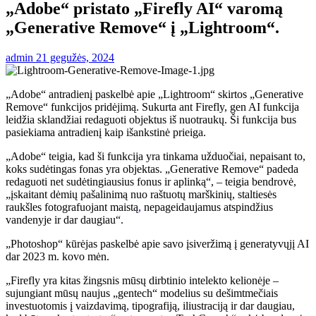
„Adobe“ pristato „Firefly AI“ varomą
„Generative Remove“ į „Lightroom“.
admin
21 gegužės, 2024
„Adobe“ antradienį paskelbė apie „Lightroom“ skirtos „Generative
Remove“ funkcijos pridėjimą. Sukurta ant Firefly, gen AI funkcija
leidžia sklandžiai redaguoti objektus iš nuotraukų. Ši funkcija bus
pasiekiama antradienį kaip išankstinė prieiga.
„Adobe“ teigia, kad ši funkcija yra tinkama užduočiai
,
nepaisant to,
koks sudėtingas fonas yra objektas. „Generative Remove“ padeda
redaguoti net sudėtingiausius fonus ir aplinką“, – teigia bendrovė,
„įskaitant dėmių pašalinimą nuo raštuotų marškinių, staltiesės
raukšles fotografuojant maistą
,
nepageidaujamus atspindžius
vandenyje ir dar daugiau“.
„Photoshop“ kūrėjas paskelbė apie savo įsiveržimą į generatyvųjį AI
dar 2023 m. kovo mėn.
„Firefly yra kitas žingsnis mūsų dirbtinio intelekto kelionėje –
sujungiant mūsų naujus „gentech“ modelius su dešimtmečiais
investuotomis į vaizdavimą
,
tipografiją, iliustraciją ir dar daugiau,