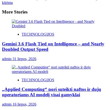
kūrimą
More Stories
TECHNOLOGIJOS
Gemini 3.6 Flash Tied on Intelligence – and Nearly
Doubled Output Speed
admin
31 liepos, 2026
TECHNOLOGIJOS
„Applied Computing“ nori suteikti naftos ir dujų
operatoriams AI modelį visai gamyklai
admin
16 liepos, 2026