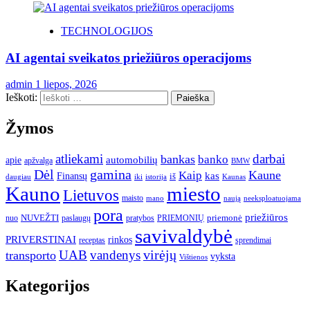
TECHNOLOGIJOS
AI agentai sveikatos priežiūros operacijoms
admin
1 liepos, 2026
Ieškoti:
Žymos
atliekami
darbai
bankas
banko
automobilių
apie
apžvalga
BMW
gamina
Dėl
Kaune
Kaip
Finansų
kas
iš
daugiau
iki
istorija
Kaunas
Kauno
miesto
Lietuvos
maisto
neeksploatuojama
mano
naują
pora
priežiūros
NUVEŽTI
nuo
paslaugų
pratybos
PRIEMONIŲ
priemonė
savivaldybė
PRIVERSTINAI
rinkos
receptas
sprendimai
UAB
vandenys
virėjų
transporto
vyksta
Vištienos
Kategorijos