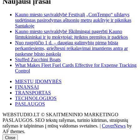
Naujausi įrašai
Kauno miesto savivaldybė Festivalį „ConTempo“ uždarys
sudėtingas pasirodymas aštuonių metrų aukštyje ir piknikas
Santakoje
Kauno miesto savivaldybė Iškilmingai pagerbti Kauno
šimtukininkai ir jų mokytojai: įteiktos premijos ir padėkos
Nuo rugpjūčio 1 d. – daugiau galimybių pirmą būstą
perkantiesiems, griežtesni reikalavimai imantiems antrą ar
paskesnę būsto paskolą
Stuffed Zucchini Boats
What Makes Fleet Fuel Cards Effective for Expense Tracking
Control
MIESTŲ ĮDOMYBĖS
FINANSAI
TRANSPORTAS
TECHNOLOGIJOS
PASLAUGOS
WEBSTUDIO.LT © SKAITMENINIO MARKETINGO
PASLAUGOS. SEO tekstų rašymas, turinio kūrimas, straipsnių
rašymas ir talpinimas į mūsų valdomas svetaines.
|
CoverNews
by
AF themes.
Close