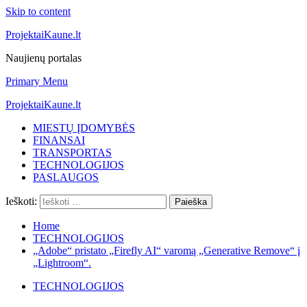
Skip to content
ProjektaiKaune.lt
Naujienų portalas
Primary Menu
ProjektaiKaune.lt
MIESTŲ ĮDOMYBĖS
FINANSAI
TRANSPORTAS
TECHNOLOGIJOS
PASLAUGOS
Ieškoti:
Home
TECHNOLOGIJOS
„Adobe“ pristato „Firefly AI“ varomą „Generative Remove“ į
„Lightroom“.
TECHNOLOGIJOS