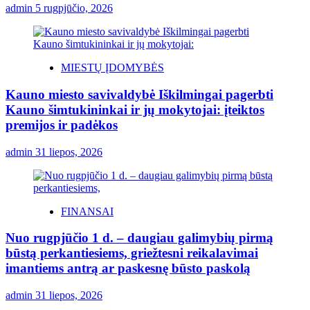
admin
5 rugpjūčio, 2026
MIESTŲ ĮDOMYBĖS
Kauno miesto savivaldybė Iškilmingai pagerbti
Kauno šimtukininkai ir jų mokytojai: įteiktos
premijos ir padėkos
admin
31 liepos, 2026
FINANSAI
Nuo rugpjūčio 1 d. – daugiau galimybių pirmą
būstą perkantiesiems, griežtesni reikalavimai
imantiems antrą ar paskesnę būsto paskolą
admin
31 liepos, 2026