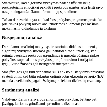
Svarbiausia, kad algoritmo vykdymas padeda užkirsti kelią
prekiautojams emociškai pakliūti į prekybos spąstus arba leisti savo
nesąmoningam šališkumui formuoti jų sprendimus.
Tačiau dar svarbiau yra tai, kad šios prekybos programos prisitaiko
prie rinkos pokyčių nuolat analizuodamos duomenis per mašininį
mokymąsi ir didindamos jų tikslumą.
Nuspėjamoji analizė
Derindamos mašininį mokymąsi ir istorinius didelius duomenis,
algoritmų vykdymo sistemos gali naudoti dirbtinį intelektą, kad
priimtų pagrįstus prekybos sprendimus ir nuspėtų būsimus rinkos
pokyčius, suprasdamos prekybos porų formavimo istoriją tokiu
lygiu, kurio žmonės gali nesugebėti interpretuoti.
Šios įžvalgos gali būti derinamos su iš anksto nustatytomis prekybos
strategijomis, kad būtų sukurtas optimizuotas ekspertų patarėjo (EA)
metodas, veikiantis pagal užsakymą ir siekiant tikslesnių rezultatų.
Sentimentų analizė
Vykdymo greitis yra svarbus algoritminei prekybai, bet taip pat
įžvalgų, kuriomis grindžiami sprendimai, tikslumas.