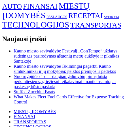
MIESTŲ
FINANSAI
AUTO
ĮDOMYBĖS
RECEPTAI
PASLAUGOS
SVEIKATA
TECHNOLOGIJOS
TRANSPORTAS
Naujausi įrašai
Kauno miesto savivaldybė Festivalį „ConTempo“ uždarys
sudėtingas pasirodymas aštuonių metrų aukštyje ir piknikas
Santakoje
Kauno miesto savivaldybė Iškilmingai pagerbti Kauno
šimtukininkai ir jų mokytojai: įteiktos premijos ir padėkos
Nuo rugpjūčio 1 d. – daugiau galimybių pirmą būstą
perkantiesiems, griežtesni reikalavimai imantiems antrą ar
paskesnę būsto paskolą
Stuffed Zucchini Boats
What Makes Fleet Fuel Cards Effective for Expense Tracking
Control
MIESTŲ ĮDOMYBĖS
FINANSAI
TRANSPORTAS
TECHNOLOGIJOS