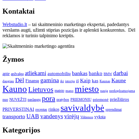
Kontaktai
Webstudio.lt
– tai skaitmeninio marketingo ekspertai, padedantys
verslams augti, užimti stiprias pozicijas ir aplenkti konkurentus. Dėl
reklamos ir turinio talpinimo kreiptis.
Žymos
atliekami
darbai
bankas
banko
automobilių
apie
apžvalga
BMW
gamina
Dėl
Kaune
Kaip
Finansų
kas
iš
daugiau
iki
istorija
Kaunas
Kauno
miesto
Lietuvos
maisto
neeksploatuojama
mano
naują
pora
priežiūros
NUVEŽTI
nuo
paslaugų
pratybos
PRIEMONIŲ
priemonė
savivaldybė
PRIVERSTINAI
rinkos
receptas
sprendimai
UAB
vandenys
virėjų
transporto
vyksta
Vištienos
Kategorijos