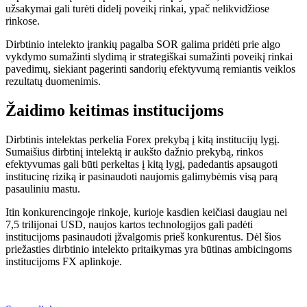
užsakymai gali turėti didelį poveikį rinkai, ypač nelikvidžiose
rinkose.
Dirbtinio intelekto įrankių pagalba SOR galima pridėti prie algo
vykdymo
sumažinti slydimą
ir strategiškai sumažinti
poveikį rinkai
pavedimų, siekiant pagerinti sandorių efektyvumą remiantis veiklos
rezultatų duomenimis.
Žaidimo keitimas institucijoms
Dirbtinis intelektas perkelia Forex prekybą į kitą institucijų lygį.
Sumaišius dirbtinį intelektą ir aukšto dažnio prekybą, rinkos
efektyvumas gali būti perkeltas į kitą lygį, padedantis apsaugoti
institucinę riziką ir pasinaudoti naujomis galimybėmis visą parą
pasauliniu mastu.
Itin konkurencingoje rinkoje, kurioje kasdien keičiasi daugiau nei
7,5 trilijonai USD, naujos kartos technologijos gali padėti
institucijoms pasinaudoti įžvalgomis prieš konkurentus. Dėl šios
priežasties dirbtinio intelekto pritaikymas yra būtinas ambicingoms
institucijoms FX aplinkoje.