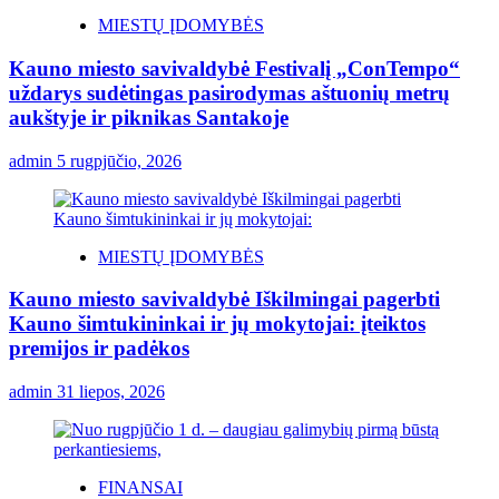
MIESTŲ ĮDOMYBĖS
Kauno miesto savivaldybė Festivalį „ConTempo“
uždarys sudėtingas pasirodymas aštuonių metrų
aukštyje ir piknikas Santakoje
admin
5 rugpjūčio, 2026
MIESTŲ ĮDOMYBĖS
Kauno miesto savivaldybė Iškilmingai pagerbti
Kauno šimtukininkai ir jų mokytojai: įteiktos
premijos ir padėkos
admin
31 liepos, 2026
FINANSAI