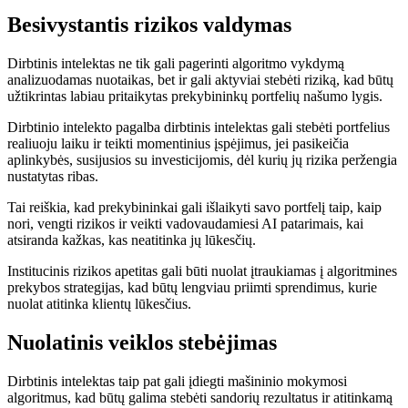
Besivystantis rizikos valdymas
Dirbtinis intelektas ne tik gali pagerinti algoritmo vykdymą
analizuodamas nuotaikas, bet ir gali aktyviai stebėti riziką, kad būtų
užtikrintas labiau pritaikytas prekybininkų portfelių našumo lygis.
Dirbtinio intelekto pagalba dirbtinis intelektas gali
stebėti portfelius
realiuoju laiku
ir teikti momentinius įspėjimus, jei pasikeičia
aplinkybės, susijusios su investicijomis, dėl kurių jų rizika peržengia
nustatytas ribas.
Tai reiškia, kad prekybininkai gali išlaikyti savo portfelį taip, kaip
nori, vengti rizikos ir veikti vadovaudamiesi AI patarimais, kai
atsiranda kažkas, kas neatitinka jų lūkesčių.
Institucinis rizikos apetitas gali būti nuolat įtraukiamas į algoritmines
prekybos strategijas, kad būtų lengviau priimti sprendimus, kurie
nuolat atitinka klientų lūkesčius.
Nuolatinis veiklos stebėjimas
Dirbtinis intelektas taip pat gali įdiegti mašininio mokymosi
algoritmus, kad būtų galima stebėti sandorių rezultatus ir atitinkamą