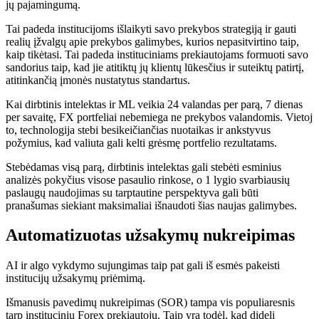
jų pajamingumą.
Tai padeda institucijoms išlaikyti savo prekybos strategiją ir gauti
realių įžvalgų apie prekybos galimybes, kurios nepasitvirtino taip,
kaip tikėtasi. Tai padeda instituciniams prekiautojams formuoti savo
sandorius taip, kad jie atitiktų jų klientų lūkesčius ir suteiktų patirtį,
atitinkančią įmonės nustatytus standartus.
Kai dirbtinis intelektas ir ML veikia 24 valandas per parą, 7 dienas
per savaitę, FX portfeliai nebemiega ne prekybos valandomis. Vietoj
to, technologija stebi besikeičiančias nuotaikas ir ankstyvus
požymius, kad valiuta gali kelti grėsmę portfelio rezultatams.
Stebėdamas visą parą, dirbtinis intelektas gali stebėti esminius
analizės pokyčius visose pasaulio rinkose, o 1 lygio svarbiausių
paslaugų naudojimas su tarptautine perspektyva gali būti
pranašumas siekiant maksimaliai išnaudoti šias naujas galimybes.
Automatizuotas užsakymų nukreipimas
AI ir algo vykdymo sujungimas taip pat gali iš esmės pakeisti
institucijų užsakymų priėmimą.
Išmanusis pavedimų nukreipimas (SOR) tampa vis populiaresnis
tarp institucinių Forex prekiautojų. Taip yra todėl, kad dideli