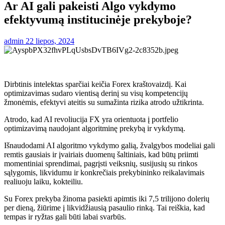
Ar AI gali pakeisti Algo vykdymo
efektyvumą institucinėje prekyboje?
admin
22 liepos, 2024
Dirbtinis intelektas sparčiai keičia Forex kraštovaizdį. Kai
optimizavimas sudaro vientisą derinį su visų kompetencijų
žmonėmis, efektyvi ateitis su sumažinta rizika atrodo užtikrinta.
Atrodo, kad AI revoliucija FX yra orientuota į portfelio
optimizavimą naudojant algoritminę prekybą ir vykdymą.
Išnaudodami AI algoritmo vykdymo galią, žvalgybos modeliai gali
remtis gausiais ir įvairiais duomenų šaltiniais, kad būtų priimti
momentiniai sprendimai, pagrįsti veiksnių, susijusių su rinkos
sąlygomis, likvidumu ir konkrečiais prekybininko reikalavimais
realiuoju laiku, kokteiliu.
Su Forex prekyba žinoma pasiekti
apimtis iki 7,5 trilijono dolerių
per dieną, žiūrime į likvidžiausią pasaulio rinką. Tai reiškia, kad
tempas ir ryžtas gali būti labai svarbūs.