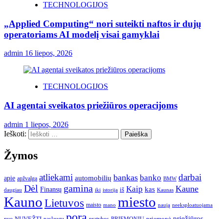
TECHNOLOGIJOS
„Applied Computing“ nori suteikti naftos ir dujų
operatoriams AI modelį visai gamyklai
admin
16 liepos, 2026
TECHNOLOGIJOS
AI agentai sveikatos priežiūros operacijoms
admin
1 liepos, 2026
Ieškoti:
Žymos
atliekami
darbai
bankas
banko
automobilių
apie
apžvalga
BMW
gamina
Dėl
Kaune
Kaip
Finansų
kas
iš
daugiau
iki
istorija
Kaunas
Kauno
miesto
Lietuvos
maisto
neeksploatuojama
mano
naują
pora
priežiūros
NUVEŽTI
nuo
paslaugų
pratybos
PRIEMONIŲ
priemonė