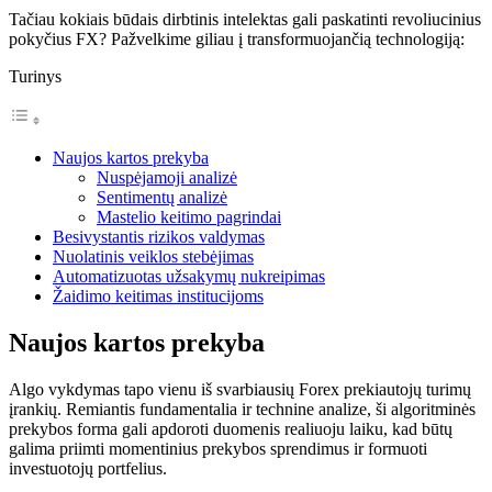
Tačiau kokiais būdais dirbtinis intelektas gali paskatinti revoliucinius
pokyčius FX? Pažvelkime giliau į transformuojančią technologiją:
Turinys
Naujos kartos prekyba
Nuspėjamoji analizė
Sentimentų analizė
Mastelio keitimo pagrindai
Besivystantis rizikos valdymas
Nuolatinis veiklos stebėjimas
Automatizuotas užsakymų nukreipimas
Žaidimo keitimas institucijoms
Naujos kartos prekyba
Algo vykdymas tapo vienu iš svarbiausių Forex prekiautojų turimų
įrankių. Remiantis fundamentalia ir technine analize, ši algoritminės
prekybos forma gali apdoroti duomenis realiuoju laiku, kad būtų
galima priimti momentinius prekybos sprendimus ir formuoti
investuotojų portfelius.