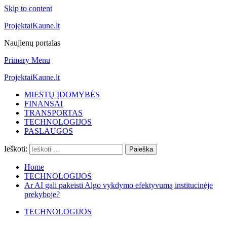
Skip to content
ProjektaiKaune.lt
Naujienų portalas
Primary Menu
ProjektaiKaune.lt
MIESTŲ ĮDOMYBĖS
FINANSAI
TRANSPORTAS
TECHNOLOGIJOS
PASLAUGOS
Ieškoti:
Home
TECHNOLOGIJOS
Ar AI gali pakeisti Algo vykdymo efektyvumą institucinėje
prekyboje?
TECHNOLOGIJOS