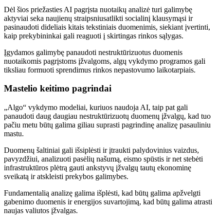
Dėl šios priežasties AI pagrįsta nuotaikų analizė turi galimybę
aktyviai seka naujienų straipsnius
atlikti socialinį klausymąsi ir
pasinaudoti dideliais kitais tekstiniais duomenimis, siekiant įvertinti,
kaip prekybininkai gali reaguoti į skirtingas rinkos sąlygas.
Įgydamos galimybę panaudoti nestruktūrizuotus duomenis
nuotaikomis pagrįstoms įžvalgoms, algų vykdymo programos gali
tiksliau formuoti sprendimus rinkos nepastovumo laikotarpiais.
Mastelio keitimo pagrindai
„Algo“ vykdymo modeliai, kuriuos naudoja AI, taip pat gali
panaudoti daug daugiau nestruktūrizuotų duomenų įžvalgų, kad tuo
pačiu metu būtų galima giliau suprasti pagrindinę analizę pasauliniu
mastu.
Duomenų šaltiniai gali išsiplėsti ir įtraukti palydovinius vaizdus, ​​
pavyzdžiui, analizuoti pasėlių našumą, eismo spūstis ir net stebėti
infrastruktūros plėtrą
gauti ankstyvų įžvalgų
tautų ekonominę
sveikatą ir atskleisti prekybos galimybes.
Fundamentalią analizę galima išplėsti, kad būtų galima apžvelgti
gabenimo duomenis ir energijos suvartojimą, kad būtų galima atrasti
naujas valiutos įžvalgas.