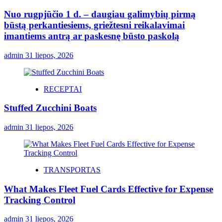
Nuo rugpjūčio 1 d. – daugiau galimybių pirmą
būstą perkantiesiems, griežtesni reikalavimai
imantiems antrą ar paskesnę būsto paskolą
admin
31 liepos, 2026
RECEPTAI
Stuffed Zucchini Boats
admin
31 liepos, 2026
TRANSPORTAS
What Makes Fleet Fuel Cards Effective for Expense
Tracking Control
admin
31 liepos, 2026