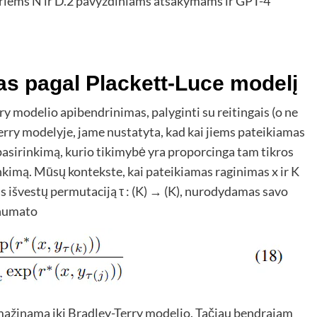
airiems N ir D.2 pavyzdiniams atsakymams ir GPT-4
as pagal Plackett-Luce modelį
ry modelio apibendrinimas, palyginti su reitingais (o ne
Terry modelyje, jame nustatyta, kad kai jiems pateikiamas
asirinkimą, kurio tikimybė yra proporcinga tam tikros
rinkimą. Mūsų kontekste, kai pateikiamas raginimas x ir K
ojas išvestų permutaciją τ : (K) → (K), nurodydamas savo
 numato
sumažinama iki Bradley-Terry modelio. Tačiau bendrajam