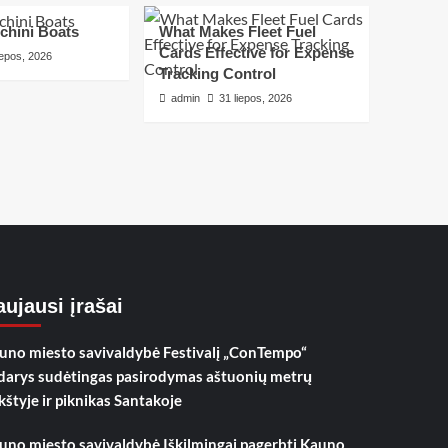
chini Boats
What Makes Fleet Fuel
Cards Effective for Expense
iepos, 2026
Tracking Control
admin
31 liepos, 2026
ujausi įrašai
uno miesto savivaldybė Festivalį „ConTempo“
darys sudėtingas pasirodymas aštuonių metrų
kštyje ir piknikas Santakoje
uno miesto savivaldybė Iškilmingai pagerbti Kauno