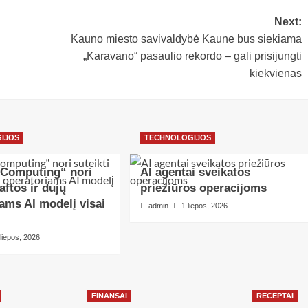
Next:
Kauno miesto savivaldybė Kaune bus siekiama
„Karavano“ pasaulio rekordo – gali prisijungti
kiekvienas
IJOS
TECHNOLOGIJOS
 Computing“ nori
AI agentai sveikatos
aftos ir dujų
priežiūros operacijoms
ams AI modelį visai
admin
1 liepos, 2026
 liepos, 2026
FINANSAI
RECEPTAI