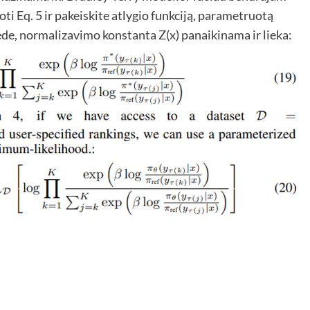
ti Eq. 5 ir pakeiskite atlygio funkciją, parametruotą
iede, normalizavimo konstanta Z(x) panaikinama ir lieka: