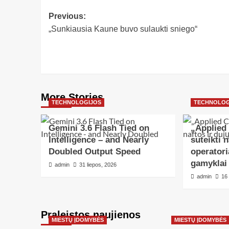
Previous:
„Sunkiausia Kaune buvo sulaukti sniego“
More Stories
TECHNOLOGIJOS
TECHNOLOG
Gemini 3.6 Flash Tied on
„Applied
Intelligence – and Nearly
suteikti n
Doubled Output Speed
operatori
gamyklai
admin
31 liepos, 2026
admin
16
Praleistos naujienos
MIESTŲ ĮDOMYBĖS
MIESTŲ ĮDOMYBĖS