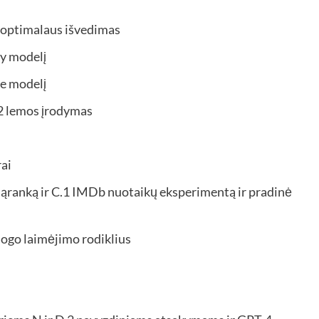
 optimalaus išvedimas
ry modelį
ce modelį
 2 lemos įrodymas
ai
ąranką ir C.1 IMDb nuotaikų eksperimentą ir pradinė
logo laimėjimo rodiklius