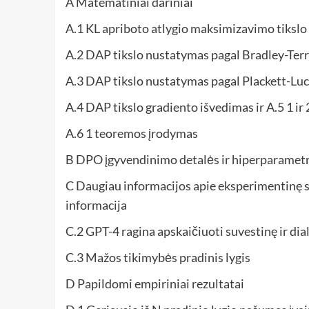
A Matematiniai dariniai
A.1 KL apriboto atlygio maksimizavimo tikslo
A.2 DAP tikslo nustatymas pagal Bradley-Ter
A.3 DAP tikslo nustatymas pagal Plackett-Lu
A.4 DAP tikslo gradiento išvedimas ir A.5 1 ir
A.6 1 teoremos įrodymas
B DPO įgyvendinimo detalės ir hiperparametr
C Daugiau informacijos apie eksperimentinę s
informacija
C.2 GPT-4 ragina apskaičiuoti suvestinę ir dia
C.3 Mažos tikimybės pradinis lygis
D Papildomi empiriniai rezultatai