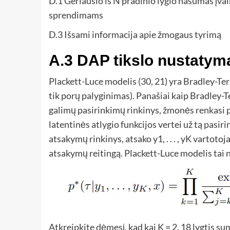
D.1 Geriausio iš N pradinio lygio našumas įv
sprendimams
D.3 Išsami informacija apie žmogaus tyrimą
A.3 DAP tikslo nustatym
Plackett-Luce modelis (30, 21) yra Bradley-Ter
tik porų palyginimas). Panašiai kaip Bradley-
galimų pasirinkimų rinkinys, žmonės renkasi p
latentinės atlygio funkcijos vertei už tą pasi
atsakymų rinkinys, atsako y1, . . . , yK vartot
atsakymų reitingą. Plackett-Luce modelis tai
Atkreipkite dėmesį, kad kai K = 2, 18 lygtis 