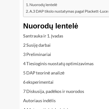
Nuorodų lentelė
A.3 DAP tikslo nustatymas pagal Plackett-Luce
Nuorodų lentelė
Santrauka ir 1. Įvadas
2 Susiję darbai
3 Preliminariai
4 Tiesioginis nuostatų optimizavimas
5 DAP teorinė analizė
6 eksperimentai
7 Diskusija, padėkos ir nuorodos
Autoriaus indėlis