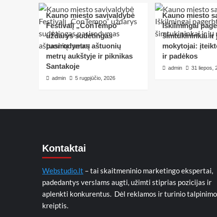
Kauno miesto savivaldybė
Kauno miesto s
Festivalį „ConTempo“
Iškilmingai pag
uždarys sudėtingas
šimtukininkai ir 
pasirodymas aštuonių
mokytojai: įteik
metrų aukštyje ir piknikas
ir padėkos
Santakoje
admin
31 liepos,
admin
5 rugpjūčio, 2026
Kontaktai
Webstudio.lt
– tai skaitmeninio marketingo ekspertai,
padedantys verslams augti, užimti stiprias pozicijas ir
aplenkti konkurentus. Dėl reklamos ir turinio talpinimo
kreiptis.