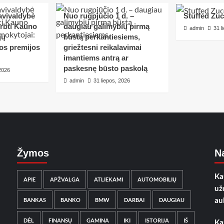
avivaldybė
Nuo rugpjūčio 1 d. –
Stuffed Zuc
erbti Kauno
daugiau galimybių pirmą
admin
31 l
jų
būstą perkantiesiems,
tos premijos
griežtesni reikalavimai
imantiems antrą ar
paskesnę būsto paskolą
 2026
admin
31 liepos, 2026
Žymos
Na
Ka
APIE
APŽVALGA
ATLIEKAMI
AUTOMOBILIŲ
už
au
BANKAS
BANKO
BMW
DARBAI
DAUGIAU
DĖL
FINANSŲ
GAMINA
IKI
ISTORIJA
IŠ
Ka