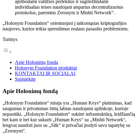
apribodami valdžios perteklius ir sugriežtindami
individualias teises naudojant atsparius decentralizuotus
protokolus, paremtus Zeronym ir Mishti Network“.
„Holonym Foundation“ orientuojasi į taikomąsias kriptografijos
naujoves, kurios teikia sprendimus realaus pasaulio problemoms.
Turinys
Apie Holonimų fondą
Holonym Foundation produktai
KONTAKTAI IR SOCIALAI
Susisiekite
Apie Holonimų fondą
„Holonym Foundation“ misija yra „Human Keys“ platinimas, kad
saugumas ir privatumas būtų labiau naudojami aplinkoje, kurioje
nepasitiki. „Holonym Foundation“ sukūrė infrastruktūrą, leidžiančią
bet kam ir bet kur sukurti „Human Keys“ su „Mishti Network“,
lengvai naudoti juos su „Silk“ ir privačiai įrodyti savo tapatybę su
„Zeronym“.