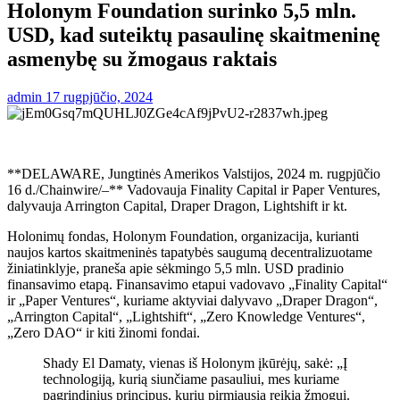
Holonym Foundation surinko 5,5 mln.
USD, kad suteiktų pasaulinę skaitmeninę
asmenybę su žmogaus raktais
admin
17 rugpjūčio, 2024
**DELAWARE, Jungtinės Amerikos Valstijos, 2024 m. rugpjūčio
16 d./Chainwire/–** Vadovauja Finality Capital ir Paper Ventures,
dalyvauja Arrington Capital, Draper Dragon, Lightshift ir kt.
Holonimų fondas,
Holonym Foundation, organizacija, kurianti
naujos kartos skaitmeninės tapatybės saugumą decentralizuotame
žiniatinklyje, praneša apie sėkmingo 5,5 mln. USD pradinio
finansavimo etapą. Finansavimo etapui vadovavo „Finality Capital“
ir „Paper Ventures“, kuriame aktyviai dalyvavo „Draper Dragon“,
„Arrington Capital“, „Lightshift“, „Zero Knowledge Ventures“,
„Zero DAO“ ir kiti žinomi fondai.
Shady El Damaty, vienas iš Holonym įkūrėjų, sakė: „Į
technologiją, kurią siunčiame pasauliui, mes kuriame
pagrindinius principus, kurių pirmiausia reikia žmogui.