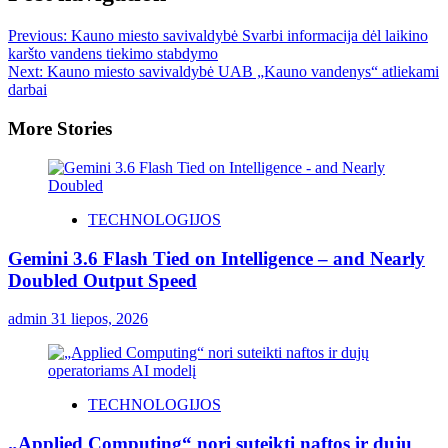
Previous:
Kauno miesto savivaldybė Svarbi informacija dėl laikino
karšto vandens tiekimo stabdymo
Next:
Kauno miesto savivaldybė UAB „Kauno vandenys“ atliekami
darbai
More Stories
TECHNOLOGIJOS
Gemini 3.6 Flash Tied on Intelligence – and Nearly
Doubled Output Speed
admin
31 liepos, 2026
TECHNOLOGIJOS
„Applied Computing“ nori suteikti naftos ir dujų