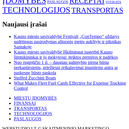
ĮDOMYBĖS
RECEPTAI
PASLAUGOS
SVEIKATA
TECHNOLOGIJOS
TRANSPORTAS
Naujausi įrašai
Kauno miesto savivaldybė Festivalį „ConTempo“ uždarys
sudėtingas pasirodymas aštuonių metrų aukštyje ir piknikas
Santakoje
Kauno miesto savivaldybė Iškilmingai pagerbti Kauno
šimtukininkai ir jų mokytojai: įteiktos premijos ir padėkos
Nuo rugpjūčio 1 d. – daugiau galimybių pirmą būstą
perkantiesiems, griežtesni reikalavimai imantiems antrą ar
paskesnę būsto paskolą
Stuffed Zucchini Boats
What Makes Fleet Fuel Cards Effective for Expense Tracking
Control
MIESTŲ ĮDOMYBĖS
FINANSAI
TRANSPORTAS
TECHNOLOGIJOS
PASLAUGOS
WEBSTUDIO.LT © SKAITMENINIO MARKETINGO