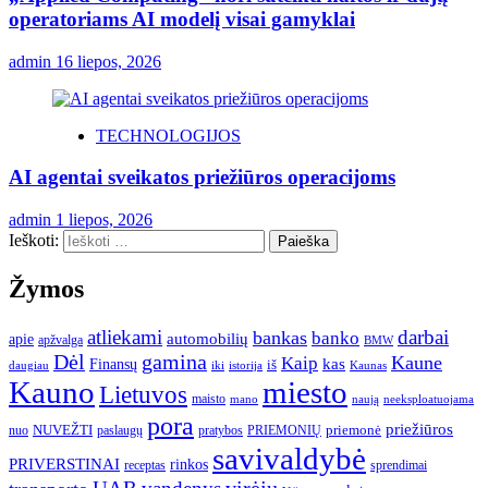
operatoriams AI modelį visai gamyklai
admin
16 liepos, 2026
TECHNOLOGIJOS
AI agentai sveikatos priežiūros operacijoms
admin
1 liepos, 2026
Ieškoti:
Žymos
atliekami
darbai
bankas
banko
automobilių
apie
apžvalga
BMW
gamina
Dėl
Kaune
Kaip
Finansų
kas
iš
daugiau
iki
istorija
Kaunas
Kauno
miesto
Lietuvos
maisto
neeksploatuojama
mano
naują
pora
priežiūros
NUVEŽTI
nuo
paslaugų
pratybos
PRIEMONIŲ
priemonė
savivaldybė
PRIVERSTINAI
rinkos
receptas
sprendimai