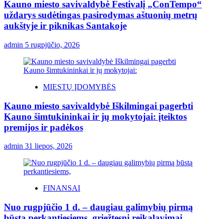
Kauno miesto savivaldybė Festivalį „ConTempo“
uždarys sudėtingas pasirodymas aštuonių metrų
aukštyje ir piknikas Santakoje
admin
5 rugpjūčio, 2026
MIESTŲ ĮDOMYBĖS
Kauno miesto savivaldybė Iškilmingai pagerbti
Kauno šimtukininkai ir jų mokytojai: įteiktos
premijos ir padėkos
admin
31 liepos, 2026
FINANSAI
Nuo rugpjūčio 1 d. – daugiau galimybių pirmą
būstą perkantiesiems, griežtesni reikalavimai