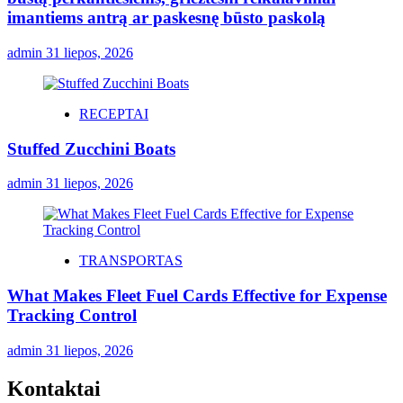
imantiems antrą ar paskesnę būsto paskolą
admin
31 liepos, 2026
RECEPTAI
Stuffed Zucchini Boats
admin
31 liepos, 2026
TRANSPORTAS
What Makes Fleet Fuel Cards Effective for Expense
Tracking Control
admin
31 liepos, 2026
Kontaktai