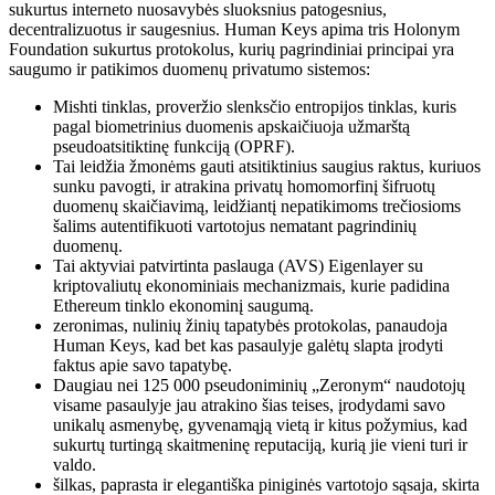
sukurtus interneto nuosavybės sluoksnius patogesnius,
decentralizuotus ir saugesnius. Human Keys apima tris Holonym
Foundation sukurtus protokolus, kurių pagrindiniai principai yra
saugumo ir patikimos duomenų privatumo sistemos:
Mishti tinklas,
proveržio slenksčio entropijos tinklas, kuris
pagal biometrinius duomenis apskaičiuoja užmarštą
pseudoatsitiktinę funkciją (OPRF).
Tai leidžia žmonėms gauti atsitiktinius saugius raktus, kuriuos
sunku pavogti, ir atrakina privatų homomorfinį šifruotų
duomenų skaičiavimą, leidžiantį nepatikimoms trečiosioms
šalims autentifikuoti vartotojus nematant pagrindinių
duomenų.
Tai aktyviai patvirtinta paslauga (AVS) Eigenlayer su
kriptovaliutų ekonominiais mechanizmais, kurie padidina
Ethereum tinklo ekonominį saugumą.
zeronimas,
nulinių žinių tapatybės protokolas, panaudoja
Human Keys, kad bet kas pasaulyje galėtų slapta įrodyti
faktus apie savo tapatybę.
Daugiau nei 125 000 pseudoniminių „Zeronym“ naudotojų
visame pasaulyje jau atrakino šias teises, įrodydami savo
unikalų asmenybę, gyvenamąją vietą ir kitus požymius, kad
sukurtų turtingą skaitmeninę reputaciją, kurią jie vieni turi ir
valdo.
šilkas,
paprasta ir elegantiška piniginės vartotojo sąsaja, skirta