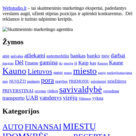
Webstudio.lt
– tai skaitmeninio marketingo ekspertai, padedantys
verslams augti, užimti stiprias pozicijas ir aplenkti konkurentus. Dėl
reklamos ir turinio talpinimo kreiptis.
Žymos
atliekami
darbai
bankas
banko
automobilių
apie
apžvalga
BMW
gamina
Dėl
Kaune
Kaip
Finansų
kas
iš
daugiau
iki
istorija
Kaunas
Kauno
miesto
Lietuvos
maisto
neeksploatuojama
mano
naują
pora
priežiūros
NUVEŽTI
nuo
paslaugų
pratybos
PRIEMONIŲ
priemonė
savivaldybė
PRIVERSTINAI
rinkos
receptas
sprendimai
UAB
vandenys
virėjų
transporto
vyksta
Vištienos
Kategorijos
MIESTŲ
FINANSAI
AUTO