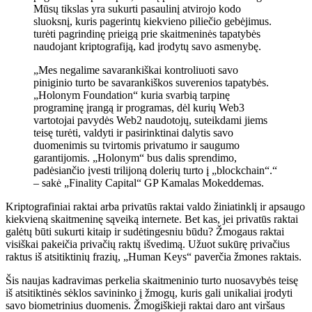
Mūsų tikslas yra sukurti pasaulinį atvirojo kodo
sluoksnį, kuris pagerintų kiekvieno piliečio gebėjimus.
turėti pagrindinę prieigą prie skaitmeninės tapatybės
naudojant kriptografiją, kad įrodytų savo asmenybę.
„Mes negalime savarankiškai kontroliuoti savo
piniginio turto be savarankiškos suverenios tapatybės.
„Holonym Foundation“ kuria svarbią tarpinę
programinę įrangą ir programas, dėl kurių Web3
vartotojai pavydės Web2 naudotojų, suteikdami jiems
teisę turėti, valdyti ir pasirinktinai dalytis savo
duomenimis su tvirtomis privatumo ir saugumo
garantijomis. „Holonym“ bus dalis sprendimo,
padėsiančio įvesti trilijoną dolerių turto į „blockchain“.“
– sakė „Finality Capital“ GP Kamalas Mokeddemas.
Kriptografiniai raktai arba privatūs raktai valdo žiniatinklį ir apsaugo
kiekvieną skaitmeninę sąveiką internete. Bet kas, jei privatūs raktai
galėtų būti sukurti kitaip ir sudėtingesniu būdu? Žmogaus raktai
visiškai pakeičia privačių raktų išvedimą. Užuot sukūrę privačius
raktus iš atsitiktinių frazių, „Human Keys“ paverčia žmones raktais.
Šis naujas kadravimas perkelia skaitmeninio turto nuosavybės teisę
iš atsitiktinės sėklos savininko į žmogų, kuris gali unikaliai įrodyti
savo biometrinius duomenis. Žmogiškieji raktai daro ant viršaus