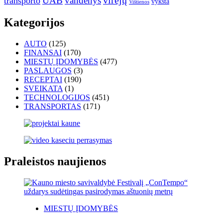
UAB
vandenys
virėjų
transporto
vyksta
Vištienos
Kategorijos
AUTO
(125)
FINANSAI
(170)
MIESTŲ ĮDOMYBĖS
(477)
PASLAUGOS
(3)
RECEPTAI
(190)
SVEIKATA
(1)
TECHNOLOGIJOS
(451)
TRANSPORTAS
(171)
Praleistos naujienos
MIESTŲ ĮDOMYBĖS