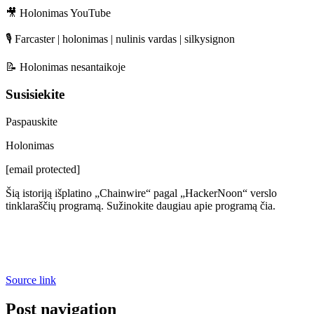
🎥
Holonimas YouTube
🎙️ Farcaster | holonimas | nulinis vardas | silkysignon
📝
Holonimas nesantaikoje
Susisiekite
Paspauskite
Holonimas
[email protected]
Šią istoriją išplatino „Chainwire“ pagal „HackerNoon“ verslo
tinklaraščių programą. Sužinokite daugiau apie programą
čia
.
Source link
Post navigation