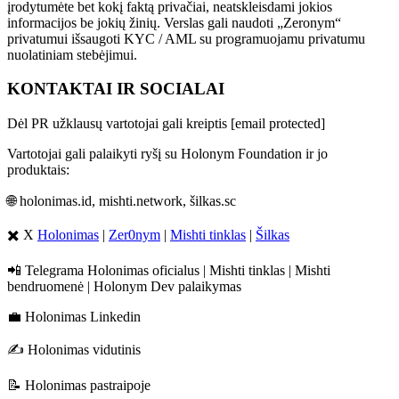
įrodytumėte bet kokį faktą privačiai, neatskleisdami jokios
informacijos be jokių žinių. Verslas gali naudoti „Zeronym“
privatumui išsaugoti KYC / AML su programuojamu privatumu
nuolatiniam stebėjimui.
KONTAKTAI IR SOCIALAI
Dėl PR užklausų vartotojai gali kreiptis
[email protected]
Vartotojai gali palaikyti ryšį su Holonym Foundation ir jo
produktais:
🌐
holonimas.id
,
mishti.network
,
šilkas.sc
✖️ X
Holonimas
|
Zer0nym
|
Mishti tinklas
|
Šilkas
📲 Telegrama
Holonimas oficialus
|
Mishti tinklas
|
Mishti
bendruomenė
|
Holonym Dev palaikymas
💼
Holonimas Linkedin
✍️
Holonimas vidutinis
📝
Holonimas pastraipoje