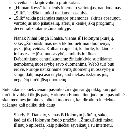
sąveikai su kriptovaliutų protokolais.
„Human Keys“ kasdienis interneto vartotojas, naudodamas
„Silk“, leidžia naudoti realiame pasaulyje.
„Silk“ teikia pažangias saugos priemones, skirtas apsaugoti
vartotojus nuo įsilaužėlių, aferų ir kenkėjiškų programų
decentralizuotame žiniatinklyje.
Nanak Nihal Singh Khalsa, vienas iš Holonym įkūrėjų,
sakė: „Žmoniškumas nėra tik biometriniai duomenys,
pvz., jūsų veidas. Kalbama apie tai, ką turite, ką žinote
ir kas esate: jūsų nuosavybė, atmintis ir kūnas.
Dabartiniame centralizuotame žiniatinklyje suteikiame
nemokamą nuosavybę savo duomenims. Web3 turi būti
erdvė, kurioje užtikriname tvirtą duomenų nuosavybę ir
saugų dalijimąsi asmenybe, kad niekas, išskyrus jus,
negalėtų turėti jūsų duomenų.
Suteikdamas kiekvienam pasaulio žmogui saugų raktą, kurį gali
turėti ir valdyti tik jis pats, Holonym Foundation juda prie pasaulinės
skaitmeninės įtraukties, būtent tuo metu, kai
dirbtinio intelekto
pažanga gali palikti tiek daug.
Shady El Damaty, vienas iš Holonym įkūrėjų, sako,
kad tai tik Holonym fondo pradžia. „Žmogiškieji raktai
iš naujo apibrėžs, kaip piliečiai sąveikauja su internetu,