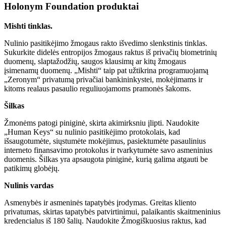
Holonym Foundation produktai
Mishti tinklas.
Nulinio pasitikėjimo žmogaus rakto išvedimo slenkstinis tinklas.
Sukurkite didelės entropijos žmogaus raktus iš privačių biometrinių
duomenų, slaptažodžių, saugos klausimų ar kitų žmogaus
įsimenamų duomenų. „Mishti“ taip pat užtikrina programuojamą
„Zeronym“ privatumą privačiai bankininkystei, mokėjimams ir
kitoms realaus pasaulio reguliuojamoms pramonės šakoms.
Šilkas
Žmonėms patogi piniginė, skirta akimirksniu įlipti. Naudokite
„Human Keys“ su nulinio pasitikėjimo protokolais, kad
išsaugotumėte, siųstumėte mokėjimus, pasiektumėte pasaulinius
interneto finansavimo protokolus ir tvarkytumėte savo asmeninius
duomenis. Šilkas yra apsaugota piniginė, kurią galima atgauti be
patikimų globėjų.
Nulinis vardas
Asmenybės ir asmeninės tapatybės įrodymas. Greitas kliento
privatumas, skirtas tapatybės patvirtinimui, palaikantis skaitmeninius
kredencialus iš 180 šalių. Naudokite Žmogiškuosius raktus, kad