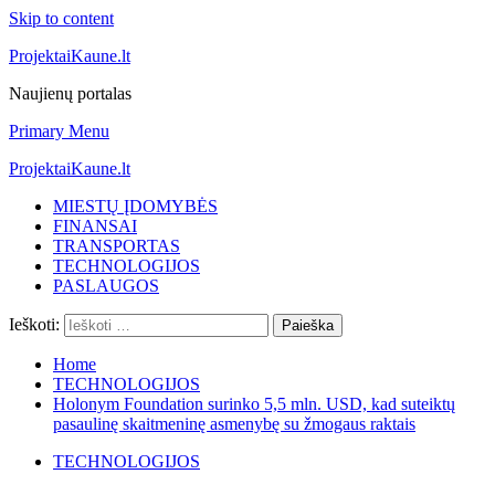
Skip to content
ProjektaiKaune.lt
Naujienų portalas
Primary Menu
ProjektaiKaune.lt
MIESTŲ ĮDOMYBĖS
FINANSAI
TRANSPORTAS
TECHNOLOGIJOS
PASLAUGOS
Ieškoti:
Home
TECHNOLOGIJOS
Holonym Foundation surinko 5,5 mln. USD, kad suteiktų
pasaulinę skaitmeninę asmenybę su žmogaus raktais
TECHNOLOGIJOS