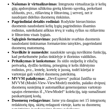
Našumas ir virtualizavimas
: Integruota virtualizacija ir kelių
gijų apdorojimas užtikrina greitą kliento sąveiką, perkeliant
užduotis, pvz., rūšiavimą ir filtravimą, į serverį, net ir
naudojant didelius duomenų rinkinius.
Pagrindiniai detalūs rodiniai:
Rodykite hierarchinius
duomenis naudodami kelių lygių pagrindinius išsamius
rodinius, suteikdami aiškius tėvų ir vaikų ryšius su rūšiavimu
ir filtravimu visais lygiais.
Sąlyginis formatavimas
: paryškinkite svarbius duomenis
naudodami tinkinamas formatavimo taisykles, pagerindami
duomenų matomumą.
Nuvilkite ir numeskite
: naudokite savąją nuvilkimo funkciją,
kad perkeltumėte įrašus tinklelyje ir išorinius valdiklius.
Pritaikymas ir lankstumas
: Jis siūlo stulpelių ir eilučių
pertvarką, dydžio keitimą, prisegimą ir kelis išdėstymo
rodinius, pvz., lentelę, kortelę ir juostą, todėl kūrėjai ir
vartotojai gali valdyti duomenų pateikimą.
MVVM palaikymas
: „DevExpress“ puikiai žaidžia su
MVVM (Model-View-ViewModel) modeliu, palaiko dvipusį
duomenų susiejimą ir automatiškai generuojamus vartotojo
sąsajos elementus iš „ViewModel“ kolekcijų, taip sumažinant
pasikartojantį kodą.
Duomenų redagavimas
: Jame yra daugiau nei 15 integruotų
redaktorių tipų, skirtų redaguoti vietoje, kartu su duomenų