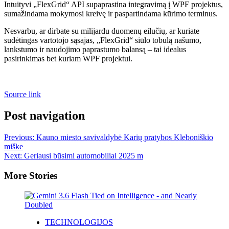
Intuityvi „FlexGrid“ API supaprastina integravimą į WPF projektus,
sumažindama mokymosi kreivę ir paspartindama kūrimo terminus.
Nesvarbu, ar dirbate su milijardu duomenų eilučių, ar kuriate
sudėtingas vartotojo sąsajas, „FlexGrid“ siūlo tobulą našumo,
lankstumo ir naudojimo paprastumo balansą – tai idealus
pasirinkimas bet kuriam WPF projektui.
Source link
Post navigation
Previous:
Kauno miesto savivaldybė Karių pratybos Kleboniškio
miške
Next:
Geriausi būsimi automobiliai 2025 m
More Stories
TECHNOLOGIJOS