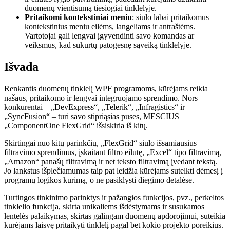
duomenų vientisumą tiesiogiai tinklelyje.
Pritaikomi kontekstiniai meniu
: siūlo labai pritaikomus
kontekstinius meniu eilėms, langeliams ir antraštėms.
Vartotojai gali lengvai įgyvendinti savo komandas ar
veiksmus, kad sukurtų patogesnę sąveiką tinklelyje.
Išvada
Renkantis duomenų tinklelį WPF programoms, kūrėjams reikia
našaus, pritaikomo ir lengvai integruojamo sprendimo. Nors
konkurentai – „DevExpress“, „Telerik“, „Infragistics“ ir
„SyncFusion“ – turi savo stipriąsias puses, MESCIUS
„ComponentOne FlexGrid“ išsiskiria iš kitų.
Skirtingai nuo kitų parinkčių, „FlexGrid“ siūlo išsamiausius
filtravimo sprendimus, įskaitant filtro eilutę, „Excel“ tipo filtravimą,
„Amazon“ panašų filtravimą ir net teksto filtravimą įvedant tekstą.
Jo lankstus išplečiamumas taip pat leidžia kūrėjams sutelkti dėmesį į
programų logikos kūrimą, o ne pasiklysti diegimo detalėse.
Turtingos tinkinimo parinktys ir pažangios funkcijos, pvz., perkeltos
tinklelio funkcija, skirta unikaliems išdėstymams ir susukamos
lentelės palaikymas, skirtas galingam duomenų apdorojimui, suteikia
kūrėjams laisvę pritaikyti tinklelį pagal bet kokio projekto poreikius.