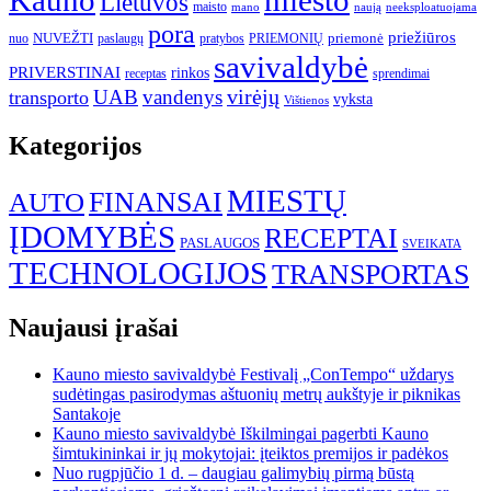
Kauno
miesto
Lietuvos
maisto
neeksploatuojama
mano
naują
pora
priežiūros
NUVEŽTI
nuo
paslaugų
pratybos
PRIEMONIŲ
priemonė
savivaldybė
PRIVERSTINAI
rinkos
receptas
sprendimai
UAB
vandenys
virėjų
transporto
vyksta
Vištienos
Kategorijos
MIESTŲ
FINANSAI
AUTO
ĮDOMYBĖS
RECEPTAI
PASLAUGOS
SVEIKATA
TECHNOLOGIJOS
TRANSPORTAS
Naujausi įrašai
Kauno miesto savivaldybė Festivalį „ConTempo“ uždarys
sudėtingas pasirodymas aštuonių metrų aukštyje ir piknikas
Santakoje
Kauno miesto savivaldybė Iškilmingai pagerbti Kauno
šimtukininkai ir jų mokytojai: įteiktos premijos ir padėkos
Nuo rugpjūčio 1 d. – daugiau galimybių pirmą būstą