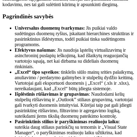
kodavimu, nes tai gali sulėtinti kūrimą ir apsunkinti diegimą.
Pagrindinės savybės
Universalus duomenų tvarkymas:
Jis puikiai valdo
sudėtingus duomenų ryšius, įskaitant hierarchines struktūras ir
pasirinktinius išdėstymus, todėl puikiai tinka sudėtingoms
programoms.
Efektyvus našumas
: Jis naudoja ląstelių virtualizavimą ir
asinchroninį puslapių ieškojimą, kad išlaikytų reaguojančią
vartotojo sąsają, net kai dirbama su dideliais duomenų
rinkiniais.
„Excel“ tipo sąveikos
: tinklelis siūlo mainų srities palaikymą,
anuliavimo / perdarymo galimybes ir stulpelių dydžio keitimą.
Vartotojai gali eksportuoti duomenis į „Excel“ (.xls ir .xlsx),
nereikalaujant, kad „Excel“ būtų įdiegta sistemoje.
Išplėstinis rūšiavimas ir grupavimas
: Naudodami kelių
stulpelių rūšiavimą ir „Outlook” stiliaus grupavimą, vartotojai
gali tvarkyti duomenis intuityviai. Kūrėjai taip pat gali įdiegti
pasirinktinę rūšiavimo, filtravimo ir agregavimo logiką,
suteikdami jiems tikslią duomenų pateikimo kontrolę.
Pasirinktinis stilius ir paryškinimas realiuoju laiku
:
suteikia daug stiliaus parinkčių su temomis ir „Visual State
Manager“, o paryškinimas realiuoju laiku užtikrina, kad