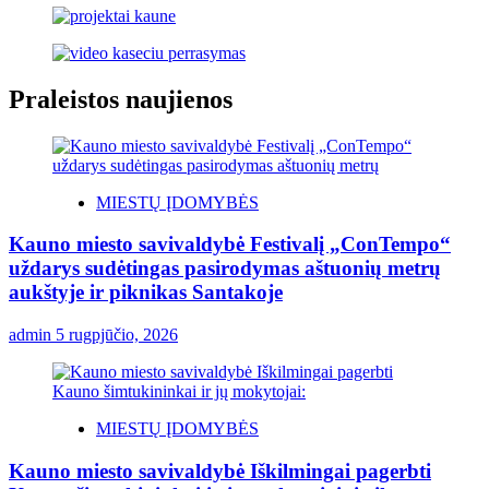
Praleistos naujienos
MIESTŲ ĮDOMYBĖS
Kauno miesto savivaldybė Festivalį „ConTempo“
uždarys sudėtingas pasirodymas aštuonių metrų
aukštyje ir piknikas Santakoje
admin
5 rugpjūčio, 2026
MIESTŲ ĮDOMYBĖS
Kauno miesto savivaldybė Iškilmingai pagerbti