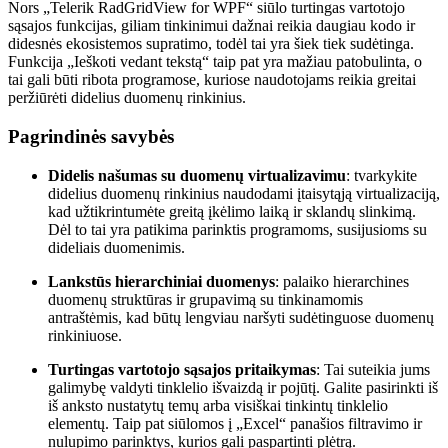
Nors „Telerik RadGridView for WPF“ siūlo turtingas vartotojo
sąsajos funkcijas, giliam tinkinimui dažnai reikia daugiau kodo ir
didesnės ekosistemos supratimo, todėl tai yra šiek tiek sudėtinga.
Funkcija „Ieškoti vedant tekstą“ taip pat yra mažiau patobulinta, o
tai gali būti ribota programose, kuriose naudotojams reikia greitai
peržiūrėti didelius duomenų rinkinius.
Pagrindinės savybės
Didelis našumas su duomenų virtualizavimu
: tvarkykite
didelius duomenų rinkinius naudodami įtaisytąją virtualizaciją,
kad užtikrintumėte greitą įkėlimo laiką ir sklandų slinkimą.
Dėl to tai yra patikima parinktis programoms, susijusioms su
dideliais duomenimis.
Lankstūs hierarchiniai duomenys
: palaiko hierarchines
duomenų struktūras ir grupavimą su tinkinamomis
antraštėmis, kad būtų lengviau naršyti sudėtinguose duomenų
rinkiniuose.
Turtingas vartotojo sąsajos pritaikymas
: Tai suteikia jums
galimybę valdyti tinklelio išvaizdą ir pojūtį. Galite pasirinkti iš
iš anksto nustatytų temų arba visiškai tinkintų tinklelio
elementų. Taip pat siūlomos į „Excel“ panašios filtravimo ir
nulupimo parinktys, kurios gali paspartinti plėtrą.