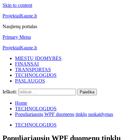
Skip to content
ProjektaiKaune.lt
Naujienų portalas
Primary Menu
ProjektaiKaune.lt
MIESTŲ ĮDOMYBĖS
FINANSAI
TRANSPORTAS
TECHNOLOGIJOS
PASLAUGOS
Ieškoti:
Home
TECHNOLOGIJOS
Populiariausių WPF duomenų tinklų suskaidymas
TECHNOLOGIJOS
Populiariausių WPF duomenų tinklų