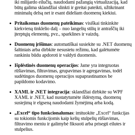
iki milijardo eilučių, naudodami pažangią virtualizaciją, kad
būtų galima sklandžiai slinkti ir greitai pateikti, užtikrinant
minimalų delsą net ir esant dideliam duomenų kiekiui.
Pritaikomas duomenų pateikimas
: visiškai tinkinkite
kiekvieną tinklelio dalį – nuo ​​langelių stilių ir antraščių iki
įterptųjų elementų, pvz., sparklines ir vaizdų.
Duomenų įrišimas
: automatiškai susiekite su .NET duomenų
šaltiniais arba dirbkite nesusietu režimu, kad galėtumėte
rankiniu būdu apdoroti ir valdyti duomenis.
Išplėstinės duomenų operacijos
: Jame yra integruotas
rūšiavimas, filtravimas, grupavimas ir agregavimas, todėl
sudėtingos duomenų operacijos supaprastinamos be
papildomo kodavimo.
XAML ir .NET integracija
: sklandžiai dirbkite su WPF
XAML ir .NET, kad nustatytumėte išdėstymą, duomenų
susiejimą ir elgseną naudodami žymėjimą arba kodą.
„Excel“ tipo funkcionalumas
: imituokite „Excel“ funkcijas
su tokiomis funkcijomis kaip kelių stulpelių rūšiavimas,
filtravimo meniu ir galimybė fiksuoti arba prisegti eilutes ir
stulpelius.