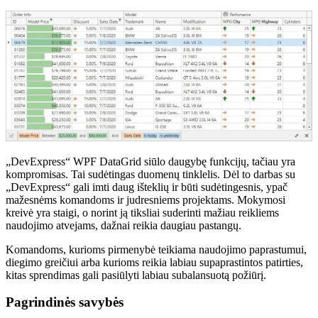
„DevExpress“ WPF DataGrid siūlo daugybę funkcijų, tačiau yra
kompromisas. Tai sudėtingas duomenų tinklelis. Dėl to darbas su
„DevExpress“ gali imti daug išteklių ir būti sudėtingesnis, ypač
mažesnėms komandoms ir judresniems projektams. Mokymosi
kreivė yra staigi, o norint ją tiksliai suderinti mažiau reikliems
naudojimo atvejams, dažnai reikia daugiau pastangų.
Komandoms, kurioms pirmenybė teikiama naudojimo paprastumui,
diegimo greičiui arba kurioms reikia labiau supaprastintos patirties,
kitas sprendimas gali pasiūlyti labiau subalansuotą požiūrį.
Pagrindinės savybės