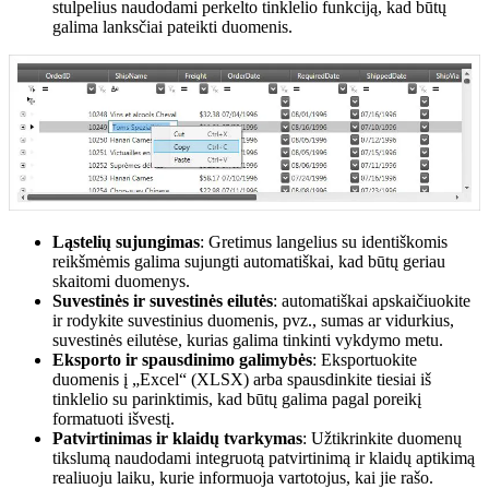
stulpelius naudodami perkelto tinklelio funkciją, kad būtų
galima lanksčiai pateikti duomenis.
Ląstelių sujungimas
: Gretimus langelius su identiškomis
reikšmėmis galima sujungti automatiškai, kad būtų geriau
skaitomi duomenys.
Suvestinės ir suvestinės eilutės
: automatiškai apskaičiuokite
ir rodykite suvestinius duomenis, pvz., sumas ar vidurkius,
suvestinės eilutėse, kurias galima tinkinti vykdymo metu.
Eksporto ir spausdinimo galimybės
: Eksportuokite
duomenis į „Excel“ (XLSX) arba spausdinkite tiesiai iš
tinklelio su parinktimis, kad būtų galima pagal poreikį
formatuoti išvestį.
Patvirtinimas ir klaidų tvarkymas
: Užtikrinkite duomenų
tikslumą naudodami integruotą patvirtinimą ir klaidų aptikimą
realiuoju laiku, kurie informuoja vartotojus, kai jie rašo.