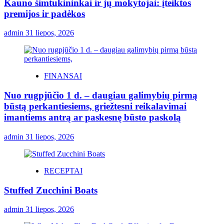
Kauno šimtukininkai ir jų mokytojai: įteiktos
premijos ir padėkos
admin
31 liepos, 2026
FINANSAI
Nuo rugpjūčio 1 d. – daugiau galimybių pirmą
būstą perkantiesiems, griežtesni reikalavimai
imantiems antrą ar paskesnę būsto paskolą
admin
31 liepos, 2026
RECEPTAI
Stuffed Zucchini Boats
admin
31 liepos, 2026