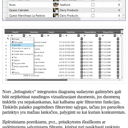
Nors „Infragistics“ integruotos diagramų sudarymo galimybės gali
būti neįtikėtinai naudingos vizualizuojant duomenis, jos duomenų
tinklelis yra nepakankamas, kai kalbama apie filtravimo funkcijas.
Tinklelis palaiko pagrindines filtravimo sąlygas, tačiau jos paruoštos
parinktys yra mažiau lanksčios, palyginti su kai kuriais konkurentais.
Išplėstiniams poreikiams, pvz., pritaikytoms išraiškoms ar
sudėtingiems sąlyginiams filtrams, kūrėjai turi pasikliauti rankiniu