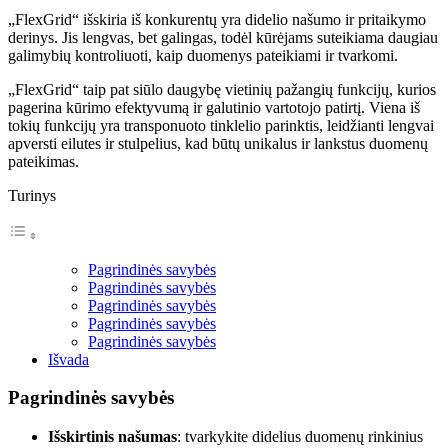
„FlexGrid“ išskiria iš konkurentų yra didelio našumo ir pritaikymo
derinys. Jis lengvas, bet galingas, todėl kūrėjams suteikiama daugiau
galimybių kontroliuoti, kaip duomenys pateikiami ir tvarkomi.
„FlexGrid“ taip pat siūlo daugybę vietinių pažangių funkcijų, kurios
pagerina kūrimo efektyvumą ir galutinio vartotojo patirtį. Viena iš
tokių funkcijų yra transponuoto tinklelio parinktis, leidžianti lengvai
apversti eilutes ir stulpelius, kad būtų unikalus ir lankstus duomenų
pateikimas.
Turinys
Pagrindinės savybės
Pagrindinės savybės
Pagrindinės savybės
Pagrindinės savybės
Pagrindinės savybės
Išvada
Pagrindinės savybės
Išskirtinis našumas
: tvarkykite didelius duomenų rinkinius