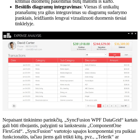
kritiniai duomenų pakeitimai būtų matomi iš karto.
Besiūlis diagramų integravimas
: Vienas iš unikalių
pranašumų yra gilus integravimas su diagramų sudarymo
įrankiais, leidžiantis lengvai vizualizuoti duomenis tiesiai
tinklelyje.
Nepaisant tinkinimo parinkčių, „SyncFusion WPF DataGrid“ kartais
gali būti ribojantis, palyginti su lankstesniu „ComponentOne
FlexGrid“. „SyncFusion“ vartotojo sąsajos komponentai yra puikiai
funkcionalūs, tačiau jiems gali trūkti kitų, pvz., „Telerik“ ar