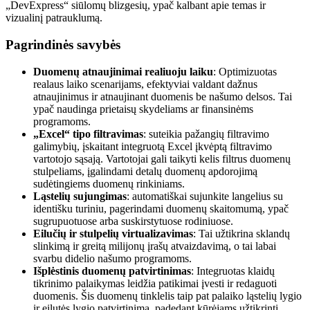
„DevExpress“ siūlomų blizgesių, ypač kalbant apie temas ir
vizualinį patrauklumą.
Pagrindinės savybės
Duomenų atnaujinimai realiuoju laiku
: Optimizuotas
realaus laiko scenarijams, efektyviai valdant dažnus
atnaujinimus ir atnaujinant duomenis be našumo delsos. Tai
ypač naudinga prietaisų skydeliams ar finansinėms
programoms.
„Excel“ tipo filtravimas
: suteikia pažangių filtravimo
galimybių, įskaitant integruotą Excel įkvėptą filtravimo
vartotojo sąsają. Vartotojai gali taikyti kelis filtrus duomenų
stulpeliams, įgalindami detalų duomenų apdorojimą
sudėtingiems duomenų rinkiniams.
Ląstelių sujungimas
: automatiškai sujunkite langelius su
identišku turiniu, pagerindami duomenų skaitomumą, ypač
sugrupuotuose arba suskirstytuose rodiniuose.
Eilučių ir stulpelių virtualizavimas
: Tai užtikrina sklandų
slinkimą ir greitą milijonų įrašų atvaizdavimą, o tai labai
svarbu didelio našumo programoms.
Išplėstinis duomenų patvirtinimas
: Integruotas klaidų
tikrinimo palaikymas leidžia patikimai įvesti ir redaguoti
duomenis. Šis duomenų tinklelis taip pat palaiko ląstelių lygio
ir eilutės lygio patvirtinimą, padedant kūrėjams užtikrinti