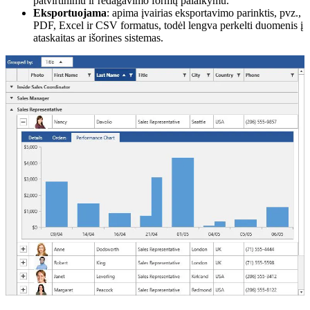
patvirtinimu ir redagavimo formų palaikymu.
Eksportuojama
: apima įvairias eksportavimo parinktis, pvz.,
PDF, Excel ir CSV formatus, todėl lengva perkelti duomenis į
ataskaitas ar išorines sistemas.