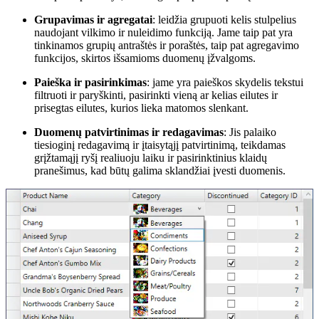
Grupavimas ir agregatai
: leidžia grupuoti kelis stulpelius
naudojant vilkimo ir nuleidimo funkciją. Jame taip pat yra
tinkinamos grupių antraštės ir poraštės, taip pat agregavimo
funkcijos, skirtos išsamioms duomenų įžvalgoms.
Paieška ir pasirinkimas
: jame yra paieškos skydelis tekstui
filtruoti ir paryškinti, pasirinkti vieną ar kelias eilutes ir
prisegtas eilutes, kurios lieka matomos slenkant.
Duomenų patvirtinimas ir redagavimas
: Jis palaiko
tiesioginį redagavimą ir įtaisytąjį patvirtinimą, teikdamas
grįžtamąjį ryšį realiuoju laiku ir pasirinktinius klaidų
pranešimus, kad būtų galima sklandžiai įvesti duomenis.