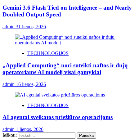
Gemini 3.6 Flash Tied on Intelligence – and Nearly
Doubled Output Speed
admin
31 liepos, 2026
TECHNOLOGIJOS
„Applied Computing“ nori suteikti naftos ir dujų
operatoriams AI modelį visai gamyklai
admin
16 liepos, 2026
TECHNOLOGIJOS
AI agentai sveikatos priežiūros operacijoms
admin
1 liepos, 2026
Ieškoti: