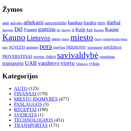
Žymos
atliekami
darbai
bankas
banko
automobilių
apie
apžvalga
BMW
gamina
Dėl
Kaune
Kaip
Finansų
kas
iš
daugiau
iki
istorija
Kaunas
Kauno
miesto
Lietuvos
maisto
neeksploatuojama
mano
naują
pora
priežiūros
NUVEŽTI
nuo
paslaugų
pratybos
PRIEMONIŲ
priemonė
savivaldybė
PRIVERSTINAI
rinkos
receptas
sprendimai
UAB
vandenys
virėjų
transporto
vyksta
Vištienos
Kategorijos
AUTO
(125)
FINANSAI
(170)
MIESTŲ ĮDOMYBĖS
(477)
PASLAUGOS
(3)
RECEPTAI
(190)
SVEIKATA
(1)
TECHNOLOGIJOS
(451)
TRANSPORTAS
(171)