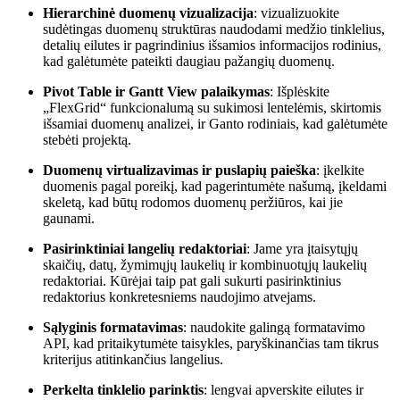
Hierarchinė duomenų vizualizacija
: vizualizuokite
sudėtingas duomenų struktūras naudodami medžio tinklelius,
detalių eilutes ir pagrindinius išsamios informacijos rodinius,
kad galėtumėte pateikti daugiau pažangių duomenų.
Pivot Table ir Gantt View palaikymas
: Išplėskite
„FlexGrid“ funkcionalumą su sukimosi lentelėmis, skirtomis
išsamiai duomenų analizei, ir Ganto rodiniais, kad galėtumėte
stebėti projektą.
Duomenų virtualizavimas ir puslapių paieška
: įkelkite
duomenis pagal poreikį, kad pagerintumėte našumą, įkeldami
skeletą, kad būtų rodomos duomenų peržiūros, kai jie
gaunami.
Pasirinktiniai langelių redaktoriai
: Jame yra įtaisytųjų
skaičių, datų, žymimųjų laukelių ir kombinuotųjų laukelių
redaktoriai. Kūrėjai taip pat gali sukurti pasirinktinius
redaktorius konkretesniems naudojimo atvejams.
Sąlyginis formatavimas
: naudokite galingą formatavimo
API, kad pritaikytumėte taisykles, paryškinančias tam tikrus
kriterijus atitinkančius langelius.
Perkelta tinklelio parinktis
: lengvai apverskite eilutes ir