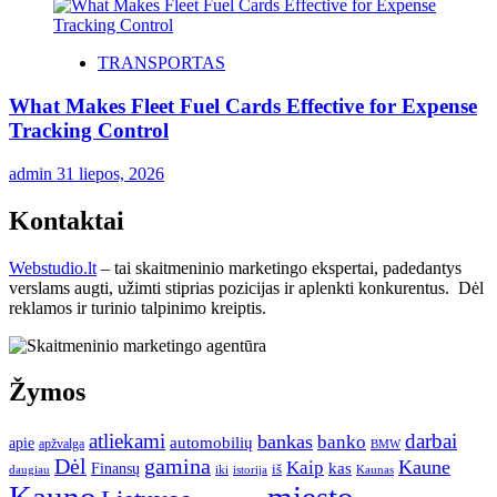
TRANSPORTAS
What Makes Fleet Fuel Cards Effective for Expense
Tracking Control
admin
31 liepos, 2026
Kontaktai
Webstudio.lt
– tai skaitmeninio marketingo ekspertai, padedantys
verslams augti, užimti stiprias pozicijas ir aplenkti konkurentus. Dėl
reklamos ir turinio talpinimo kreiptis.
Žymos
atliekami
darbai
bankas
banko
automobilių
apie
apžvalga
BMW
gamina
Dėl
Kaune
Kaip
Finansų
kas
iš
daugiau
iki
istorija
Kaunas