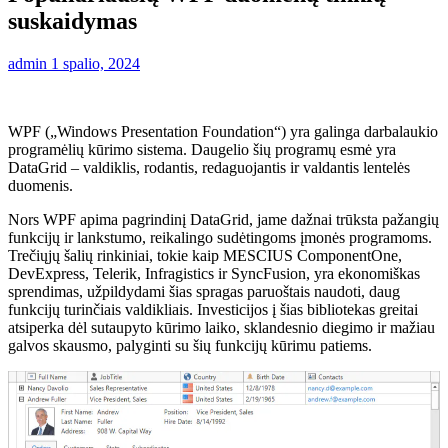
suskaidymas
admin
1 spalio, 2024
WPF („Windows Presentation Foundation“) yra galinga darbalaukio
programėlių kūrimo sistema. Daugelio šių programų esmė yra
DataGrid – valdiklis, rodantis, redaguojantis ir valdantis lentelės
duomenis.
Nors WPF apima pagrindinį DataGrid, jame dažnai trūksta pažangių
funkcijų ir lankstumo, reikalingo sudėtingoms įmonės programoms.
Trečiųjų šalių rinkiniai, tokie kaip MESCIUS ComponentOne,
DevExpress, Telerik, Infragistics ir SyncFusion, yra ekonomiškas
sprendimas, užpildydami šias spragas paruoštais naudoti, daug
funkcijų turinčiais valdikliais. Investicijos į šias bibliotekas greitai
atsiperka dėl sutaupyto kūrimo laiko, sklandesnio diegimo ir mažiau
galvos skausmo, palyginti su šių funkcijų kūrimu patiems.