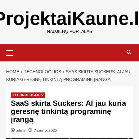
ProjektaiKaune.l
NAUJIENŲ PORTALAS
HOME
TECHNOLOGIJOS
SAAS SKIRTA SUCKERS: AI JAU
KURIA GERESNĘ TINKINTĄ PROGRAMINĘ ĮRANGĄ
TECHNOLOGIJOS
SaaS skirta Suckers: AI jau kuria
geresnę tinkintą programinę
įrangą
admin
7 sausio, 2025