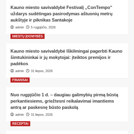
Kauno miesto savivaldybė Festivalį „ConTempo“
uždarys sudėtingas pasirodymas aštuonių metrų
aukštyje ir piknikas Santakoje
admin
5 rugpjūčio, 2026
MIESTŲ ĮDOMYBĖS
Kauno miesto savivaldybė Iškilmingai pagerbti Kauno
šimtukininkai ir jų mokytojai: įteiktos premijos ir
padėkos
admin
31 liepos, 2026
FINANSAI
Nuo rugpjūčio 1 d. – daugiau galimybių pirmą būstą
perkantiesiems, griežtesni reikalavimai imantiems
antrą ar paskesnę būsto paskolą
admin
31 liepos, 2026
RECEPTAI