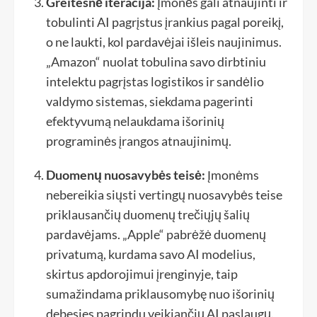
Greitesnė iteracija:
Įmonės gali atnaujinti ir
tobulinti AI pagrįstus įrankius pagal poreikį,
o ne laukti, kol pardavėjai išleis naujinimus.
„Amazon“ nuolat tobulina savo dirbtiniu
intelektu pagrįstas logistikos ir sandėlio
valdymo sistemas, siekdama pagerinti
efektyvumą nelaukdama išorinių
programinės įrangos atnaujinimų.
Duomenų nuosavybės teisė:
Įmonėms
nebereikia siųsti vertingų nuosavybės teise
priklausančių duomenų trečiųjų šalių
pardavėjams. „Apple“ pabrėžė duomenų
privatumą, kurdama savo AI modelius,
skirtus apdorojimui įrenginyje, taip
sumažindama priklausomybę nuo išorinių
debesies pagrindu veikiančių AI paslaugų.