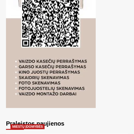
Praleistos naujienos
MIESTŲ ĮDOMYBĖS