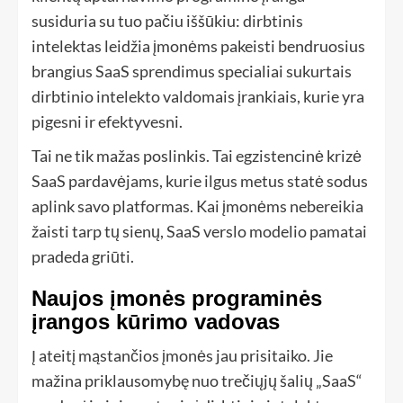
susiduria su tuo pačiu iššūkiu: dirbtinis
intelektas leidžia įmonėms pakeisti bendruosius
brangius SaaS sprendimus specialiai sukurtais
dirbtinio intelekto valdomais įrankiais, kurie yra
pigesni ir efektyvesni.
Tai ne tik mažas poslinkis. Tai egzistencinė krizė
SaaS pardavėjams, kurie ilgus metus statė sodus
aplink savo platformas. Kai įmonėms nebereikia
žaisti tarp tų sienų, SaaS verslo modelio pamatai
pradeda griūti.
Naujos įmonės programinės
įrangos kūrimo vadovas
Į ateitį mąstančios įmonės jau prisitaiko. Jie
mažina priklausomybę nuo trečiųjų šalių „SaaS“