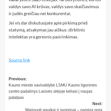
valdys savo AI krūvas, valdys savo skaičiavimus
ir judės greičiau nei konkurentai.
Jei vis dar diskutuojate apie pirkimą prieš
statymą, atsakymas jau aiškus: dirbtinis
intelektas yra geresnis pasirinkimas.
Source link
Previous:
Kauno miesto savivaldybė LSMU Kauno ligoninės
centro padalinys Laisvės alėjoje keliasi į naujas
patalpas
Next:
Marinuoti agurkai ir svogūnai – gamina pora