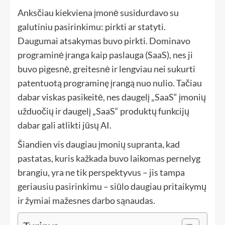
Anksčiau kiekviena įmonė susidurdavo su
galutiniu pasirinkimu: pirkti ar statyti.
Daugumai atsakymas buvo pirkti. Dominavo
programinė įranga kaip paslauga (SaaS), nes ji
buvo pigesnė, greitesnė ir lengviau nei sukurti
patentuotą programinę įrangą nuo nulio. Tačiau
dabar viskas pasikeitė, nes daugelį „SaaS“ įmonių
užduočių ir daugelį „SaaS“ produktų funkcijų
dabar gali atlikti jūsų AI.
Šiandien vis daugiau įmonių supranta, kad
pastatas, kuris kažkada buvo laikomas pernelyg
brangiu, yra ne tik perspektyvus – jis tampa
geriausiu pasirinkimu – siūlo daugiau pritaikymų
ir žymiai mažesnes darbo sąnaudas.