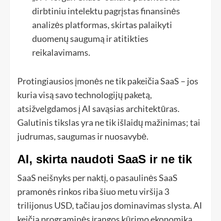
dirbtiniu intelektu pagrįstas finansinės
analizės platformas, skirtas palaikyti
duomenų saugumą ir atitikties
reikalavimams.
Protingiausios įmonės ne tik pakeičia SaaS – jos
kuria visą savo technologijų paketą,
atsižvelgdamos į AI savąsias architektūras.
Galutinis tikslas yra ne tik išlaidų mažinimas; tai
judrumas, saugumas ir nuosavybė.
AI, skirta naudoti SaaS ir ne tik
SaaS neišnyks per naktį, o pasaulinės SaaS
pramonės rinkos riba šiuo metu viršija 3
trilijonus USD, tačiau jos dominavimas slysta. AI
keičia programinės įrangos kūrimo ekonomiką,