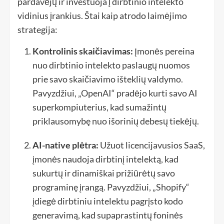
pardavėjų ir investuoja į dirbtinio intelekto
vidinius įrankius. Štai kaip atrodo laimėjimo
strategija:
Kontrolinis skaičiavimas:
Įmonės pereina
nuo dirbtinio intelekto paslaugų nuomos
prie savo skaičiavimo išteklių valdymo.
Pavyzdžiui, „OpenAI“ pradėjo kurti savo AI
superkompiuterius, kad sumažintų
priklausomybę nuo išorinių debesų tiekėjų.
AI-native plėtra:
Užuot licencijavusios SaaS,
įmonės naudoja dirbtinį intelektą, kad
sukurtų ir dinamiškai prižiūrėtų savo
programinę įrangą. Pavyzdžiui, „Shopify“
įdiegė dirbtiniu intelektu pagrįsto kodo
generavimą, kad supaprastintų foninės