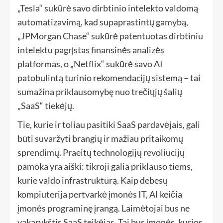
„Tesla“ sukūrė savo dirbtinio intelekto valdomą
automatizavimą, kad supaprastintų gamybą,
„JPMorgan Chase“ sukūrė patentuotas dirbtiniu
intelektu pagrįstas finansinės analizės
platformas, o „Netflix“ sukūrė savo AI
patobulintą turinio rekomendacijų sistemą – tai
sumažina priklausomybę nuo trečiųjų šalių
„SaaS“ tiekėjų.
Tie, kurie ir toliau pasitiki SaaS pardavėjais, gali
būti suvaržyti brangių ir mažiau pritaikomų
sprendimų. Praeitų technologijų revoliucijų
pamoka yra aiški: tikroji galia priklauso tiems,
kurie valdo infrastruktūrą. Kaip debesų
kompiuterija pertvarkė įmonės IT, AI keičia
įmonės programinę įrangą. Laimėtojai bus ne
vakarykštis SaaS teikėjas. Tai bus įmonės, kurios