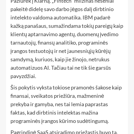
Pažiūrėk į Klarną. „Fintech“ milžinas neseniai
pakeitė didelę savo darbo jėgos dalį dirbtinio
intelekto valdoma automatika. IBM padarė
kažką panašaus, sumažindama tokių pareigų kaip
klientų aptarnavimo agentų, duomenų įvedimo
tarnautojų, finansų analitiko, programinės
įrangos testuotojų ir net jaunesniųjų kūrėjų
samdymą, kuriuos, kaip jie žinojo, netrukus
automatizuos AI. Tačiau tai ne tik šie garsūs
pavyzdžiai.
Šis pokytis vyksta tokiose pramonės šakose kaip
finansai, sveikatos priežiūra, mažmeninė
prekyba ir gamyba, nes tai lemia paprastas
faktas, kad dirbtinis intelektas mažina
programinės įrangos kūrimo sudėtingumą.
Pagrindinė SaaS atsiradimo priežastis buvo ta,