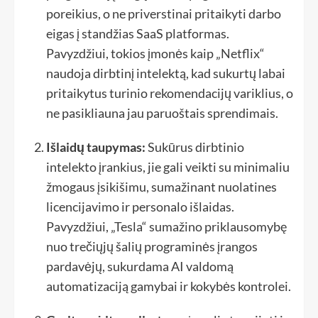
poreikius, o ne priverstinai pritaikyti darbo
eigas į standžias SaaS platformas.
Pavyzdžiui, tokios įmonės kaip „Netflix“
naudoja dirbtinį intelektą, kad sukurtų labai
pritaikytus turinio rekomendacijų variklius, o
ne pasikliauna jau paruoštais sprendimais.
Išlaidų taupymas:
Sukūrus dirbtinio
intelekto įrankius, jie gali veikti su minimaliu
žmogaus įsikišimu, sumažinant nuolatines
licencijavimo ir personalo išlaidas.
Pavyzdžiui, „Tesla“ sumažino priklausomybę
nuo trečiųjų šalių programinės įrangos
pardavėjų, sukurdama AI valdomą
automatizaciją gamybai ir kokybės kontrolei.