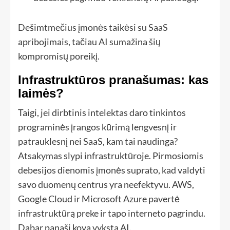
Dešimtmečius įmonės taikėsi su SaaS
apribojimais, tačiau AI sumažina šių
kompromisų poreikį.
Infrastruktūros pranašumas: kas
laimės?
Taigi, jei dirbtinis intelektas daro tinkintos
programinės įrangos kūrimą lengvesnį ir
patrauklesnį nei SaaS, kam tai naudinga?
Atsakymas slypi infrastruktūroje. Pirmosiomis
debesijos dienomis įmonės suprato, kad valdyti
savo duomenų centrus yra neefektyvu. AWS,
Google Cloud ir Microsoft Azure pavertė
infrastruktūrą preke ir tapo interneto pagrindu.
Dabar panaši kova vyksta AI.