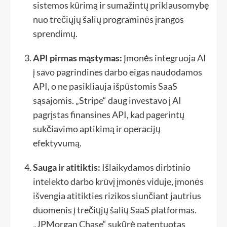
sistemos kūrimą ir sumažintų priklausomybę
nuo trečiųjų šalių programinės įrangos
sprendimų.
API pirmas mąstymas:
Įmonės integruoja AI
į savo pagrindines darbo eigas naudodamos
API, o ne pasikliauja išpūstomis SaaS
sąsajomis. „Stripe“ daug investavo į AI
pagrįstas finansines API, kad pagerintų
sukčiavimo aptikimą ir operacijų
efektyvumą.
Sauga ir atitiktis:
Išlaikydamos dirbtinio
intelekto darbo krūvį įmonės viduje, įmonės
išvengia atitikties rizikos siunčiant jautrius
duomenis į trečiųjų šalių SaaS platformas.
„JPMorgan Chase“ sukūrė patentuotas