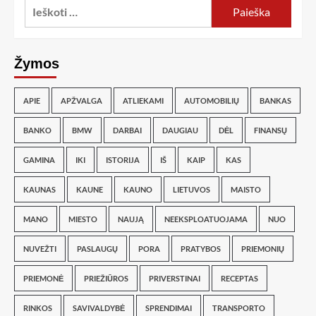
Žymos
APIE
APŽVALGA
ATLIEKAMI
AUTOMOBILIŲ
BANKAS
BANKO
BMW
DARBAI
DAUGIAU
DĖL
FINANSŲ
GAMINA
IKI
ISTORIJA
IŠ
KAIP
KAS
KAUNAS
KAUNE
KAUNO
LIETUVOS
MAISTO
MANO
MIESTO
NAUJĄ
NEEKSPLOATUOJAMA
NUO
NUVEŽTI
PASLAUGŲ
PORA
PRATYBOS
PRIEMONIŲ
PRIEMONĖ
PRIEŽIŪROS
PRIVERSTINAI
RECEPTAS
RINKOS
SAVIVALDYBĖ
SPRENDIMAI
TRANSPORTO