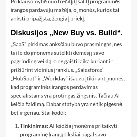
Priklausomybė nuo trečiųjų šalių programinės
įrangos pardavėjų mažėja, o įmonės, kurios tai
anksti pripažįsta, žengia į priekį.
Diskusijos „New Buy vs. Build“.
„SaaS“ pirkimas anksčiau buvo prasmingas, nes
tai leido įmonėms sutelkti dėmesį į savo
pagrindinę veiklą, o ne gaišti laiką kuriant ir
prižiūrint vidinius įrankius. „Salesforce“,
„HubSpot“ ir „Workday“ išaugo įtikinant įmones,
kad programinės įrangos perdavimas
specialistams yra protingas žingsnis. Tačiau AI
keičia žaidimą. Dabar statyba yra ne tik pigesnė,
bet ir geriau. Štai kodėl:
Tinkinimas:
AI leidžia įmonėms pritaikyti
programinę įrangą tiksliai pagal savo