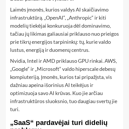
Laimės įmonės, kurios valdys AI skaičiavimo
infrastruktūrą. „OpenAI“, „Anthropic“ ir kiti
modelių tiekėjai konkuruoja dėl dominavimo,
tačiau jų likimas galiausiai priklauso nuo prieigos
prie tikrų energijos tarpininkų: tų, kurie valdo
lustus, energiją ir duomenų centrus.
Nvidia, Intel ir AMD priklauso GPU rinkai. AWS,
„Google“ ir „Microsoft“ valdo hiperscale debesų
kompiuteriją. Įmonės, kurios tai pripažįsta, vis
dažniau apeina išorinius AI teikėjus ir
optimizuoja savo AI krūvas. Kuo jie arčiau
infrastruktūros sluoksnio, tuo daugiau svertų jie
turi.
„SaaS“ pardavėjai turi didelių