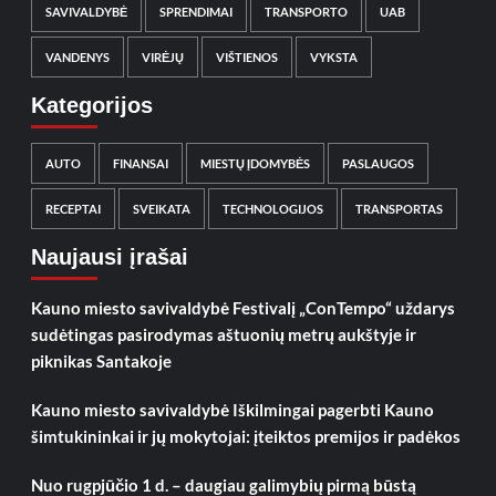
SAVIVALDYBĖ
SPRENDIMAI
TRANSPORTO
UAB
VANDENYS
VIRĖJŲ
VIŠTIENOS
VYKSTA
Kategorijos
AUTO
FINANSAI
MIESTŲ ĮDOMYBĖS
PASLAUGOS
RECEPTAI
SVEIKATA
TECHNOLOGIJOS
TRANSPORTAS
Naujausi įrašai
Kauno miesto savivaldybė Festivalį „ConTempo“ uždarys
sudėtingas pasirodymas aštuonių metrų aukštyje ir
piknikas Santakoje
Kauno miesto savivaldybė Iškilmingai pagerbti Kauno
šimtukininkai ir jų mokytojai: įteiktos premijos ir padėkos
Nuo rugpjūčio 1 d. – daugiau galimybių pirmą būstą