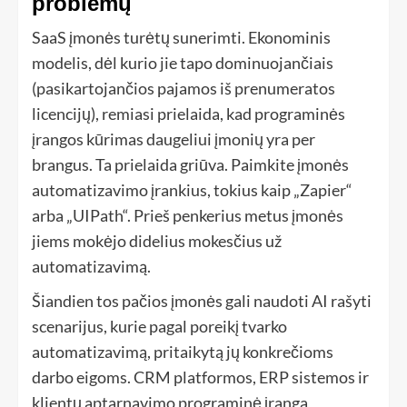
problemų
SaaS įmonės turėtų sunerimti. Ekonominis
modelis, dėl kurio jie tapo dominuojančiais
(pasikartojančios pajamos iš prenumeratos
licencijų), remiasi prielaida, kad programinės
įrangos kūrimas daugeliui įmonių yra per
brangus. Ta prielaida griūva. Paimkite įmonės
automatizavimo įrankius, tokius kaip „Zapier“
arba „UIPath“. Prieš penkerius metus įmonės
jiems mokėjo didelius mokesčius už
automatizavimą.
Šiandien tos pačios įmonės gali naudoti AI rašyti
scenarijus, kurie pagal poreikį tvarko
automatizavimą, pritaikytą jų konkrečioms
darbo eigoms. CRM platformos, ERP sistemos ir
klientų aptarnavimo programinė įranga