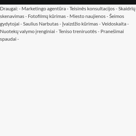
Draugai: -
Marketingo agentūra
-
Teisinės konsultacijos
-
Skaidrių
skenavimas
-
Fotofilmų kūrimas
-
Miesto naujienos
-
Šeimos
gydytojai
-
Saulius Narbutas
-
Įvaizdžio kūrimas
-
Veidoskaita
-
Nuotekų valymo įrenginiai -
Teniso treniruotės
- Pranešimai
spaudai -