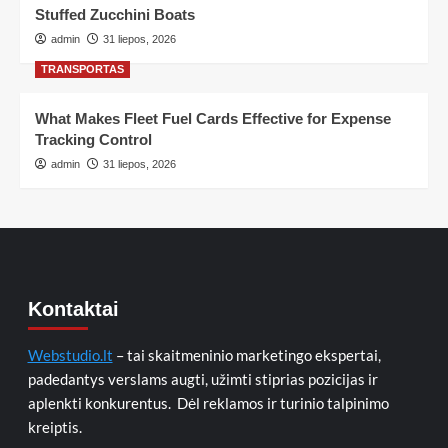
Stuffed Zucchini Boats
admin
31 liepos, 2026
TRANSPORTAS
What Makes Fleet Fuel Cards Effective for Expense
Tracking Control
admin
31 liepos, 2026
Kontaktai
Webstudio.lt
– tai skaitmeninio marketingo ekspertai,
padedantys verslams augti, užimti stiprias pozicijas ir
aplenkti konkurentus. Dėl reklamos ir turinio talpinimo
kreiptis.