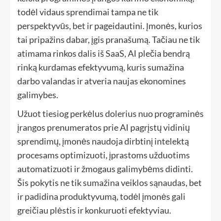
todėl vidaus sprendimai tampa ne tik
perspektyvūs, bet ir pageidautini. Įmonės, kurios
tai pripažins dabar, įgis pranašumą. Tačiau ne tik
atimama rinkos dalis iš SaaS, AI plečia bendrą
rinką kurdamas efektyvumą, kuris sumažina
darbo valandas ir atveria naujas ekonomines
galimybes.
Užuot tiesiog perkėlus dolerius nuo programinės
įrangos prenumeratos prie AI pagrįstų vidinių
sprendimų, įmonės naudoja dirbtinį intelektą
procesams optimizuoti, įprastoms užduotims
automatizuoti ir žmogaus galimybėms didinti.
Šis pokytis ne tik sumažina veiklos sąnaudas, bet
ir padidina produktyvumą, todėl įmonės gali
greičiau plėstis ir konkuruoti efektyviau.