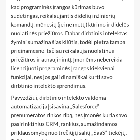
kad programinės įrangos kūrimas buvo
sudėtingas, reikalaujantis didelių inžinierių
komandų, mėnesių (jei ne metų) kūrimo ir didelės
nuolatinės priežiūros. Dabar dirbtinis intelektas
žymiai sumažina šias kliūtis, todėl plėtra tampa
prieinamesnė, tačiau reikalauja nuolatinės
priežiūros ir atnaujinimų. Įmonėms nebereikia
licencijuoti programinės įrangos kiekvienai
funkcijai, nes jos gali dinamiškai kurti savo
dirbtinio intelekto sprendimus.
Pavyzdžiui, dirbtinio intelekto valdoma
automatizacija įsisavina „Salesforce“
prenumeratos rinkos ribą, nes įmonės kuria savo
pasirinktinius CRM įrankius, sumažindamos
priklausomybę nuo trečiųjų šalių „SaaS“ tiekėjų.