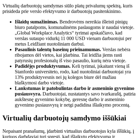
Virtualių darbuotojų samdymas siūlo platų privalumų spektrą, kuris
prisideda prie verslo efektyvumo ir darbuotojų pasitenkinimo.
Išlaidų sumažinimas.
Bendrovėms nereikia išleisti pinigų
biuro patalpoms, komunalinėms paslaugoms ir naudai vietoje.
„Global Workplace Analytics“ tyrimai apskaičiavo, kad
verslas sutaupo vidurkį
11 000 USD vienam darbuotojui per
metus
Leidžiant nuotoliniam darbui.
Pasaulinis talentų baseinų prieinamumas.
Verslas nebėra
ribojamos dėl vietos, kai įdarbina. Tai leidžia jiems rasti
patyrusių profesionalų iš viso pasaulio, kurių nėra vietoje.
Padidėjęs produktyvumas.
Keli tyrimai, įskaitant vieną iš
Stanfordo universiteto, rodo, kad nuotoliniai darbuotojai yra
13% produktyvesnis
nei jų kolegos biure dėl mažiau
blaškymosi darbo vietoje.
Lankstumas ir patobulintas darbo ir asmeninio gyvenimo
pusiausvyra.
Darbuotojai, nustatantys savo tvarkaraštį, patiria
aukštesnę gyvenimo kokybę, geresnę darbo ir asmeninio
gyvenimo pusiausvyrą ir netgi padidina išlaikymo procentą.
Virtualių darbuotojų samdymo iššūkiai
Nepaisant pranašumų, įdarbinti virtualius darbuotojus kyla iššūkių, į
kuriuos darbdaviai turi spręsti, kad išlaikytų efektyvumą ir