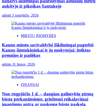
uždarys sudėtingas pasirodymas aštuonių metrų
aukštyje ir piknikas Santakoje
admin
5 rugpjūčio, 2026
MIESTŲ ĮDOMYBĖS
Kauno miesto savivaldybė Iškilmingai pagerbti
Kauno šimtukininkai ir jų mokytojai: įteiktos
premijos ir padėkos
admin
31 liepos, 2026
FINANSAI
Nuo rugpjūčio 1 d. – daugiau galimybių pirmą
būstą perkantiesiems, griežtesni reikalavimai
imantiems antrą ar paskesnę būsto paskolą