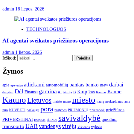
admin
16 liepos, 2026
TECHNOLOGIJOS
AI agentai sveikatos priežiūros operacijoms
admin
1 liepos, 2026
Ieškoti:
Žymos
atliekami
darbai
bankas
banko
automobilių
apie
apžvalga
BMW
gamina
Dėl
Kaune
Kaip
Finansų
kas
iš
daugiau
iki
istorija
Kaunas
Kauno
miesto
Lietuvos
maisto
neeksploatuojama
mano
naują
pora
priežiūros
NUVEŽTI
nuo
paslaugų
pratybos
PRIEMONIŲ
priemonė
savivaldybė
PRIVERSTINAI
rinkos
receptas
sprendimai
UAB
vandenys
virėjų
transporto
vyksta
Vištienos