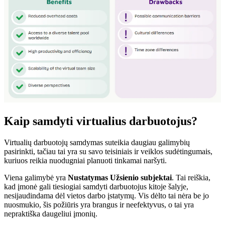
Kaip samdyti virtualius darbuotojus?
Virtualių darbuotojų samdymas suteikia daugiau galimybių
pasirinkti, tačiau tai yra su savo teisiniais ir veiklos sudėtingumais,
kuriuos reikia nuodugniai planuoti tinkamai naršyti.
Viena galimybė yra
Nustatymas
Užsienio subjektai
. Tai reiškia,
kad įmonė gali tiesiogiai samdyti darbuotojus kitoje šalyje,
nesijaudindama dėl vietos darbo įstatymų. Vis dėlto tai nėra be jo
nuosmukio, šis požiūris yra brangus ir neefektyvus, o tai yra
nepraktiška daugeliui įmonių.