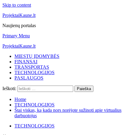
Skip to content
ProjektaiKaune.lt
Naujienų portalas
Primary Menu
ProjektaiKaune.lt
MIESTŲ ĮDOMYBĖS
FINANSAI
TRANSPORTAS
TECHNOLOGIJOS
PASLAUGOS
Ieškoti:
Home
TECHNOLOGIJOS
Štai viskas, ką kada nors norėjote sužinoti apie virtualius
darbuotojus
TECHNOLOGIJOS