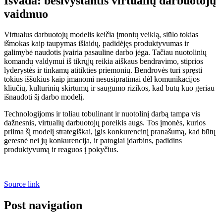
Išvada: besivystantis virtualių darbuotojų
vaidmuo
Virtualus darbuotojų modelis keičia įmonių veiklą, siūlo tokias
išmokas kaip taupymas išlaidų, padidėjęs produktyvumas ir
galimybė naudotis įvairia pasauline darbo jėga. Tačiau nuotolinių
komandų valdymui iš tikrųjų reikia aiškaus bendravimo, stiprios
lyderystės ir tinkamų atitikties priemonių. Bendrovės turi spręsti
tokius iššūkius kaip įmanomi nesusipratimai dėl komunikacijos
kliūčių, kultūrinių skirtumų ir saugumo rizikos, kad būtų kuo geriau
išnaudoti šį darbo modelį.
Technologijoms ir toliau tobulinant ir nuotolinį darbą tampa vis
dažnesnis, virtualių darbuotojų poreikis augs. Tos įmonės, kurios
priima šį modelį strategiškai, įgis konkurencinį pranašumą, kad būtų
geresnė nei jų konkurencija, ir patogiai įdarbins, padidins
produktyvumą ir reaguos į pokyčius.
Source link
Post navigation