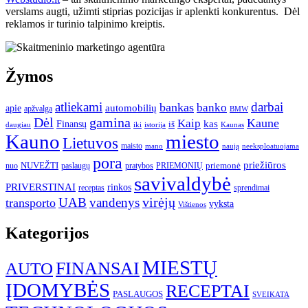
verslams augti, užimti stiprias pozicijas ir aplenkti konkurentus. Dėl
reklamos ir turinio talpinimo kreiptis.
Žymos
atliekami
darbai
bankas
banko
automobilių
apie
apžvalga
BMW
gamina
Dėl
Kaune
Kaip
Finansų
kas
iš
daugiau
iki
istorija
Kaunas
Kauno
miesto
Lietuvos
maisto
neeksploatuojama
mano
naują
pora
priežiūros
NUVEŽTI
nuo
paslaugų
pratybos
PRIEMONIŲ
priemonė
savivaldybė
PRIVERSTINAI
rinkos
receptas
sprendimai
UAB
vandenys
virėjų
transporto
vyksta
Vištienos
Kategorijos
MIESTŲ
FINANSAI
AUTO
ĮDOMYBĖS
RECEPTAI
PASLAUGOS
SVEIKATA