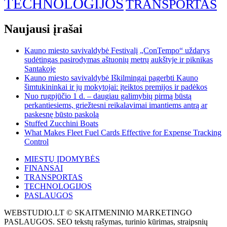
TECHNOLOGIJOS
TRANSPORTAS
Naujausi įrašai
Kauno miesto savivaldybė Festivalį „ConTempo“ uždarys
sudėtingas pasirodymas aštuonių metrų aukštyje ir piknikas
Santakoje
Kauno miesto savivaldybė Iškilmingai pagerbti Kauno
šimtukininkai ir jų mokytojai: įteiktos premijos ir padėkos
Nuo rugpjūčio 1 d. – daugiau galimybių pirmą būstą
perkantiesiems, griežtesni reikalavimai imantiems antrą ar
paskesnę būsto paskolą
Stuffed Zucchini Boats
What Makes Fleet Fuel Cards Effective for Expense Tracking
Control
MIESTŲ ĮDOMYBĖS
FINANSAI
TRANSPORTAS
TECHNOLOGIJOS
PASLAUGOS
WEBSTUDIO.LT © SKAITMENINIO MARKETINGO
PASLAUGOS. SEO tekstų rašymas, turinio kūrimas, straipsnių