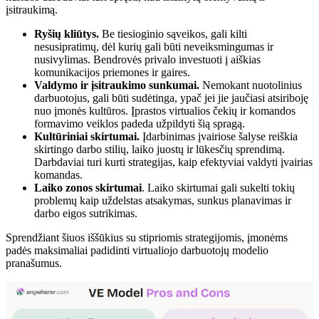
įsitraukimą.
Ryšių kliūtys.
Be tiesioginio sąveikos, gali kilti
nesusipratimų, dėl kurių gali būti neveiksmingumas ir
nusivylimas. Bendrovės privalo investuoti į aiškias
komunikacijos priemones ir gaires.
Valdymo ir įsitraukimo sunkumai.
Nemokant nuotolinius
darbuotojus, gali būti sudėtinga, ypač jei jie jaučiasi atsiriboję
nuo įmonės kultūros. Įprastos virtualios čekių ir komandos
formavimo veiklos padeda užpildyti šią spragą.
Kultūriniai skirtumai.
Įdarbinimas įvairiose šalyse reiškia
skirtingo darbo stilių, laiko juostų ir lūkesčių sprendimą.
Darbdaviai turi kurti strategijas, kaip efektyviai valdyti įvairias
komandas.
Laiko zonos skirtumai
. Laiko skirtumai gali sukelti tokių
problemų kaip uždelstas atsakymas, sunkus planavimas ir
darbo eigos sutrikimas.
Sprendžiant šiuos iššūkius su stipriomis strategijomis, įmonėms
padės maksimaliai padidinti virtualiojo darbuotojų modelio
pranašumus.