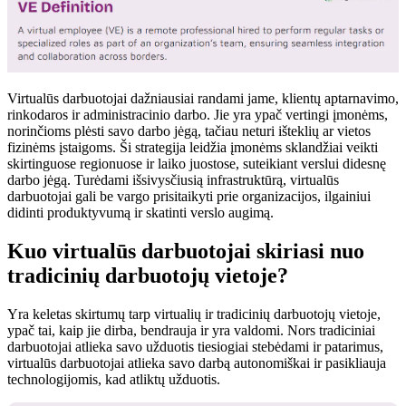
Virtualūs darbuotojai dažniausiai randami jame, klientų aptarnavimo,
rinkodaros ir administracinio darbo. Jie yra ypač vertingi įmonėms,
norinčioms plėsti savo darbo jėgą, tačiau neturi išteklių ar vietos
fizinėms įstaigoms. Ši strategija leidžia įmonėms sklandžiai veikti
skirtinguose regionuose ir laiko juostose, suteikiant verslui didesnę
darbo jėgą. Turėdami išsivysčiusią infrastruktūrą, virtualūs
darbuotojai gali be vargo prisitaikyti prie organizacijos, ilgainiui
didinti produktyvumą ir skatinti verslo augimą.
Kuo virtualūs darbuotojai skiriasi nuo
tradicinių darbuotojų vietoje?
Yra keletas skirtumų tarp virtualių ir tradicinių darbuotojų vietoje,
ypač tai, kaip jie dirba, bendrauja ir yra valdomi. Nors tradiciniai
darbuotojai atlieka savo užduotis tiesiogiai stebėdami ir patarimus,
virtualūs darbuotojai atlieka savo darbą autonomiškai ir pasikliauja
technologijomis, kad atliktų užduotis.