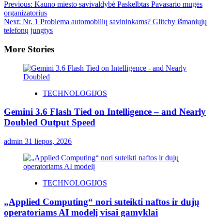
Previous:
Kauno miesto savivaldybė Paskelbtas Pavasario mugės
organizatorius
Next:
Nr. 1 Problema automobilių savininkams? Glitchy išmaniųjų
telefonų jungtys
More Stories
TECHNOLOGIJOS
Gemini 3.6 Flash Tied on Intelligence – and Nearly
Doubled Output Speed
admin
31 liepos, 2026
TECHNOLOGIJOS
„Applied Computing“ nori suteikti naftos ir dujų
operatoriams AI modelį visai gamyklai