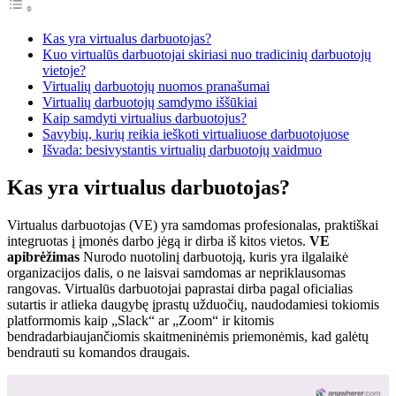
Kas yra virtualus darbuotojas?
Kuo virtualūs darbuotojai skiriasi nuo tradicinių darbuotojų
vietoje?
Virtualių darbuotojų nuomos pranašumai
Virtualių darbuotojų samdymo iššūkiai
Kaip samdyti virtualius darbuotojus?
Savybių, kurių reikia ieškoti virtualiuose darbuotojuose
Išvada: besivystantis virtualių darbuotojų vaidmuo
Kas yra virtualus darbuotojas?
Virtualus darbuotojas (VE) yra samdomas profesionalas, praktiškai
integruotas į įmonės darbo jėgą ir dirba iš kitos vietos.
VE
apibrėžimas
Nurodo nuotolinį darbuotoją, kuris yra ilgalaikė
organizacijos dalis, o ne laisvai samdomas ar nepriklausomas
rangovas. Virtualūs darbuotojai paprastai dirba pagal oficialias
sutartis ir atlieka daugybę įprastų užduočių, naudodamiesi tokiomis
platformomis kaip „Slack“ ar „Zoom“ ir kitomis
bendradarbiaujančiomis skaitmeninėmis priemonėmis, kad galėtų
bendrauti su komandos draugais.