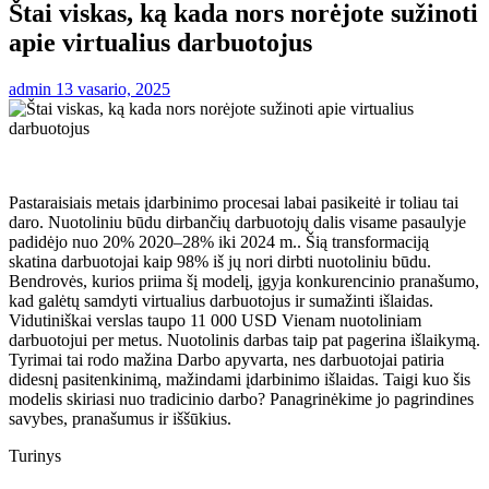
Štai viskas, ką kada nors norėjote sužinoti
apie virtualius darbuotojus
admin
13 vasario, 2025
Pastaraisiais metais įdarbinimo procesai labai pasikeitė ir toliau tai
daro. Nuotoliniu būdu dirbančių darbuotojų dalis visame pasaulyje
padidėjo nuo
20% 2020–28% iki 2024 m.
. Šią transformaciją
skatina darbuotojai kaip
98%
iš jų nori dirbti nuotoliniu būdu.
Bendrovės, kurios priima šį modelį, įgyja konkurencinio pranašumo,
kad galėtų samdyti virtualius darbuotojus ir sumažinti išlaidas.
Vidutiniškai verslas taupo
11 000 USD
Vienam nuotoliniam
darbuotojui per metus. Nuotolinis darbas taip pat pagerina išlaikymą.
Tyrimai tai rodo
mažina
Darbo apyvarta, nes darbuotojai patiria
didesnį pasitenkinimą, mažindami įdarbinimo išlaidas. Taigi kuo šis
modelis skiriasi nuo tradicinio darbo? Panagrinėkime jo pagrindines
savybes, pranašumus ir iššūkius.
Turinys