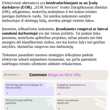
Efektyvesnė alternatyva yra
bendradarbiaujant su an
Įrašų
darbdavys (EOR)
. „EOR Services“ tvarko žmogiškuosius išteklius
(HR), atlyginimus, mokesčių mokėjimus ir bet kokias teisines
pareigas darbdavio vardu. Tai suteikia lankstumo samdyti
darbuotojus iš skirtingų šalių, nereikia įsteigti vietinės šakos.
Įmonėms, ieškančioms lankstumo,
įtraukiantys rangovai ar laisvai
samdomi darbuotojai
yra dar vienas požiūris. Tai puikiai tinka
įmonėms, turinčioms apibrėžtus projektus, tačiau įmonės turi būti
atsargios dėl klasifikavimo rizikos, nes kai kurios šalys turi griežtas
taisykles, skiriančias rangovus nuo darbuotojų.
Tinkamos pasaulinės nuomos strategijos ieškojimas padeda
efektyviai suburti tarptautines komandas, tuo pačiu patenkinti
sudėtingus teisinio užimtumo atitikties reikalavimus.