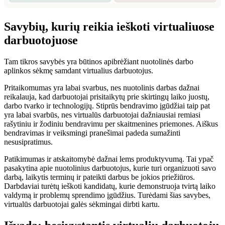
Savybių, kurių reikia ieškoti virtualiuose
darbuotojuose
Tam tikros savybės yra būtinos apibrėžiant nuotolinės darbo
aplinkos sėkmę samdant virtualius darbuotojus.
Pritaikomumas yra labai svarbus, nes nuotolinis darbas dažnai
reikalauja, kad darbuotojai prisitaikytų prie skirtingų laiko juostų,
darbo tvarko ir technologijų. Stiprūs bendravimo įgūdžiai taip pat
yra labai svarbūs, nes virtualūs darbuotojai dažniausiai remiasi
rašytiniu ir žodiniu bendravimu per skaitmenines priemones. Aiškus
bendravimas ir veiksmingi pranešimai padeda sumažinti
nesusipratimus.
Patikimumas ir atskaitomybė dažnai lems produktyvumą. Tai ypač
pasakytina apie nuotolinius darbuotojus, kurie turi organizuoti savo
darbą, laikytis terminų ir pateikti darbus be jokios priežiūros.
Darbdaviai turėtų ieškoti kandidatų, kurie demonstruoja tvirtą laiko
valdymą ir problemų sprendimo įgūdžius. Turėdami šias savybes,
virtualūs darbuotojai galės sėkmingai dirbti kartu.