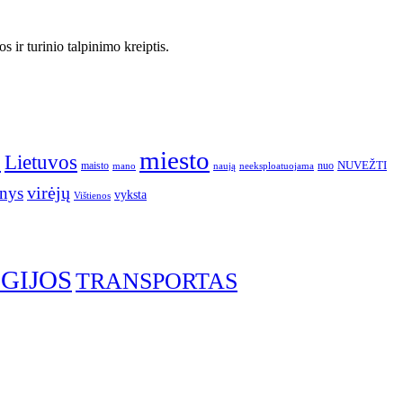
 ir turinio talpinimo kreiptis.
o
miesto
Lietuvos
NUVEŽTI
nuo
maisto
neeksploatuojama
mano
naują
nys
virėjų
vyksta
Vištienos
GIJOS
TRANSPORTAS