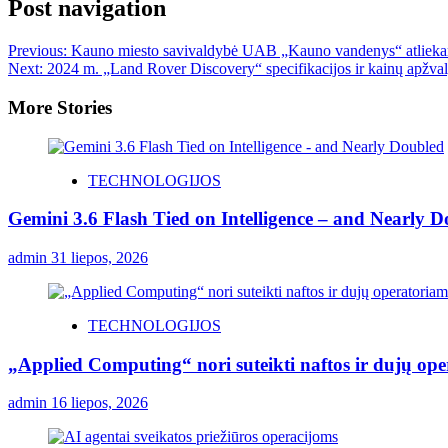
Post navigation
Previous:
Kauno miesto savivaldybė UAB „Kauno vandenys“ atlieka
Next:
2024 m. „Land Rover Discovery“ specifikacijos ir kainų apžva
More Stories
TECHNOLOGIJOS
Gemini 3.6 Flash Tied on Intelligence – and Nearly 
admin
31 liepos, 2026
TECHNOLOGIJOS
„Applied Computing“ nori suteikti naftos ir dujų ope
admin
16 liepos, 2026