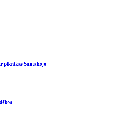
r piknikas Santakoje
adėkos