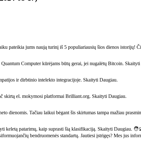
 pateikia jums naują turinį iš 5 populiariausių šios dienos istorijų! Čia
 ir Quantum Computer kūrėjams būtų gerai, jei nugalėtų Bitcoin. Skaityt
ijos ir dirbtinio intelekto integracijoje. Skaityti Daugiau.
ač skirtą el. mokymosi platformai Brilliant.org. Skaityti Daugiau.
rneto dienomis. Tačiau laikui bėgant šis skirtumas tampa mažiau prasmi
ūlyti keletą patarimų, kaip suprasti šią klasifikaciją. Skaityti Daugiau. 
i prie besiformuojančių bendruomenės standartų. Jautiesi įstrigęs? 