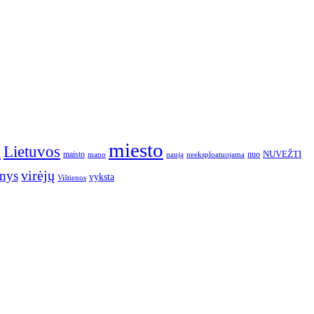
o
miesto
Lietuvos
NUVEŽTI
nuo
maisto
neeksploatuojama
mano
naują
nys
virėjų
vyksta
Vištienos