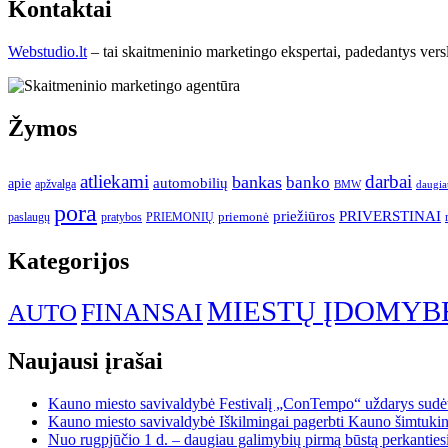
Kontaktai
Webstudio.lt
– tai skaitmeninio marketingo ekspertai, padedantys versla
Žymos
atliekami
darbai
bankas
banko
automobilių
apie
apžvalga
daugia
BMW
pora
priežiūros
PRIVERSTINAI
paslaugų
pratybos
PRIEMONIŲ
priemonė
Kategorijos
MIESTŲ ĮDOMYB
FINANSAI
AUTO
Naujausi įrašai
Kauno miesto savivaldybė Festivalį „ConTempo“ uždarys sudėti
Kauno miesto savivaldybė Iškilmingai pagerbti Kauno šimtukinin
Nuo rugpjūčio 1 d. – daugiau galimybių pirmą būstą perkantiesi