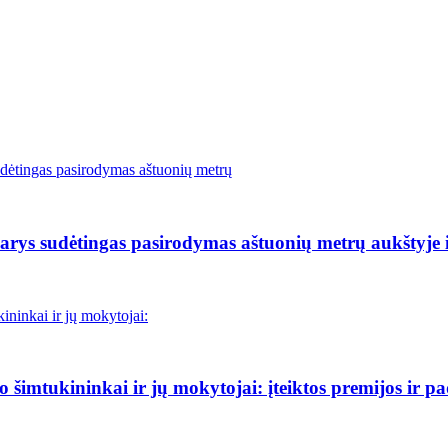
rys sudėtingas pasirodymas aštuonių metrų aukštyje i
šimtukininkai ir jų mokytojai: įteiktos premijos ir p