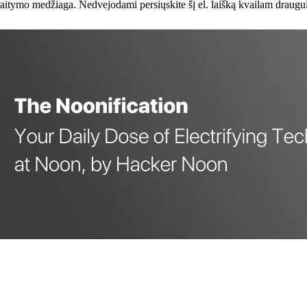
medžiaga. Nedvejodami persiųskite šį el. laišką kvailam draugui, ku