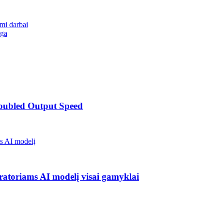
mi darbai
lga
Doubled Output Speed
ratoriams AI modelį visai gamyklai