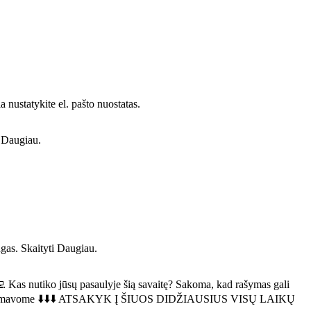
 nustatykite el. pašto nuostatas.
i Daugiau.
ngas. Skaityti Daugiau.
🧑‍💻 Kas nutiko jūsų pasaulyje šią savaitę? Sakoma, kad rašymas gali
Mes jus informavome ⬇️⬇️⬇️ ATSAKYK Į ŠIUOS DIDŽIAUSIUS VISŲ LAIKŲ