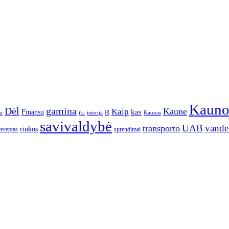
Kaun
gamina
Dėl
Kaune
Kaip
Finansų
kas
iš
u
iki
istorija
Kaunas
savivaldybė
UAB
vande
transporto
rinkos
receptas
sprendimai