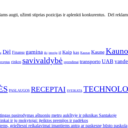
ms augti, užimti stiprias pozicijas ir aplenkti konkurentus. Dėl reklamos
Kaun
gamina
Dėl
Kaune
Kaip
Finansų
kas
iš
u
iki
istorija
Kaunas
savivaldybė
UAB
vande
transporto
rinkos
receptas
sprendimai
ĖS
TECHNOLO
RECEPTAI
PASLAUGOS
SVEIKATA
ngas pasirodymas aštuonių metrų aukštyje ir piknikas Santakoje
kai ir jų mokytojai: įteiktos premijos ir padėkos
ems, griežtesni reikalavimai imantiems antrą ar paskesnę būsto paskolą