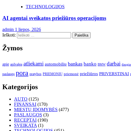
TECHNOLOGIJOS
AI agentai sveikatos priežiūros operacijoms
admin
1 liepos, 2026
Ieškoti:
Žymos
atliekami
darbai
bankas
banko
automobilių
apie
apžvalga
daugia
BMW
pora
priežiūros
PRIVERSTINAI
paslaugų
pratybos
PRIEMONIŲ
priemonė
Kategorijos
AUTO
(125)
FINANSAI
(170)
MIESTŲ ĮDOMYBĖS
(477)
PASLAUGOS
(3)
RECEPTAI
(190)
SVEIKATA
(1)
TECHNOLOGIJOS
(451)