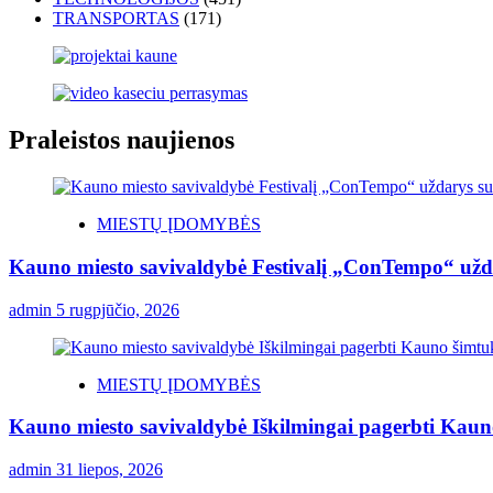
TRANSPORTAS
(171)
Praleistos naujienos
MIESTŲ ĮDOMYBĖS
Kauno miesto savivaldybė Festivalį „ConTempo“ užda
admin
5 rugpjūčio, 2026
MIESTŲ ĮDOMYBĖS
Kauno miesto savivaldybė Iškilmingai pagerbti Kauno 
admin
31 liepos, 2026