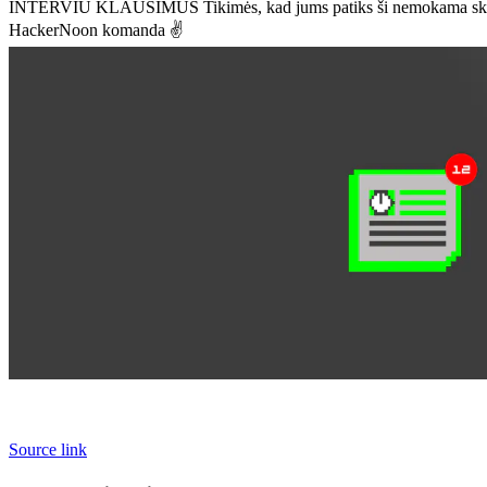
INTERVIU KLAUSIMUS Tikimės, kad jums patiks ši nemokama skaitymo 
HackerNoon komanda ✌️
Source link