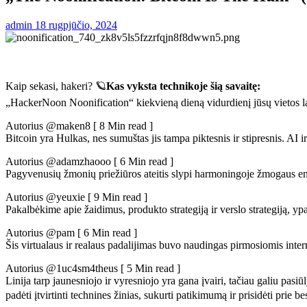
admin
18 rugpjūčio, 2024
Kaip sekasi, hakeri? 🪐
Kas vyksta technikoje šią savaitę:
„HackerNoon Noonification“ kiekvieną dieną vidurdienį jūsų vietos laiku
Autorius @maken8 [ 8 Min read ]
Bitcoin yra Hulkas, nes sumuštas jis tampa piktesnis ir stipresnis. AI
Autorius @adamzhaooo [ 6 Min read ]
Pagyvenusių žmonių priežiūros ateitis slypi harmoningoje žmogaus empat
Autorius @yeuxie [ 9 Min read ]
Pakalbėkime apie žaidimus, produkto strategiją ir verslo strategiją, yp
Autorius @pam [ 6 Min read ]
Šis virtualaus ir realaus padalijimas buvo naudingas pirmosiomis inte
Autorius @1uc4sm4theus [ 5 Min read ]
Linija tarp jaunesniojo ir vyresniojo yra gana įvairi, tačiau galiu pasi
padėti įtvirtinti technines žinias, sukurti patikimumą ir prisidėt