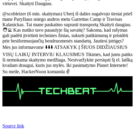
virtuvei. Skaityti Daugiau.
@scobleizer (6 min. skaitymas) Uberį iš dalies sugalvojo tiesiai prieš
mane Paryžiaus sniego audros metu Garrettas Camp ir Travisas
Kalanickas. Tai mane paskatino suprasti transportą Skaityti daugiau.
🧑‍💻 Kas nutiko tavo pasaulyje šią savaitę? Sakoma, kad rašymas
gali padėti įtvirtinti technines žinias, sukurti patikimumą ir prisidėti
prie besiformuojančių bendruomenės standartų. Jautiesi įstrigęs?
Mes jus informavome ⬇️⬇️⬇️ ATSAKYK Į ŠIUOS DIDŽIAUSIUS
VISŲ LAIKŲ INTERVIU KLAUSIMUS Tikimės, kad jums patiks
ši nemokama skaitymo medžiaga. Nesivaržykite persiųsti šį el. laišką
kvailam draugui, kuris jus mylės. Iki pasimatymo Planet Internete!
Su meile, HackerNoon komanda ✌️
Source link