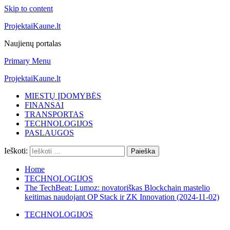
Skip to content
ProjektaiKaune.lt
Naujienų portalas
Primary Menu
ProjektaiKaune.lt
MIESTŲ ĮDOMYBĖS
FINANSAI
TRANSPORTAS
TECHNOLOGIJOS
PASLAUGOS
Ieškoti:
Home
TECHNOLOGIJOS
The TechBeat: Lumoz: novatoriškas Blockchain mastelio
keitimas naudojant OP Stack ir ZK Innovation (2024-11-02)
TECHNOLOGIJOS