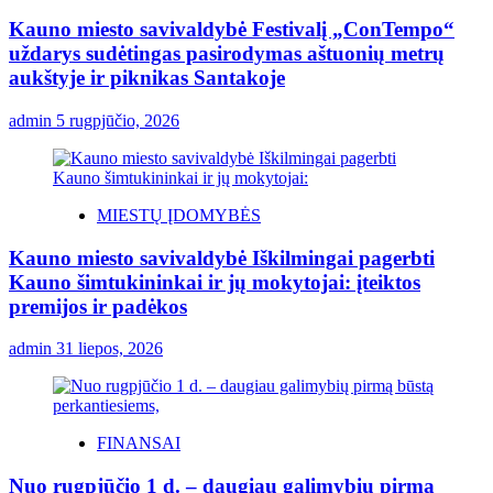
Kauno miesto savivaldybė Festivalį „ConTempo“
uždarys sudėtingas pasirodymas aštuonių metrų
aukštyje ir piknikas Santakoje
admin
5 rugpjūčio, 2026
MIESTŲ ĮDOMYBĖS
Kauno miesto savivaldybė Iškilmingai pagerbti
Kauno šimtukininkai ir jų mokytojai: įteiktos
premijos ir padėkos
admin
31 liepos, 2026
FINANSAI
Nuo rugpjūčio 1 d. – daugiau galimybių pirmą