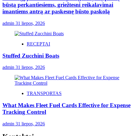
būstą perkantiesiems, griežtesni reikalavimai
imantiems antrą ar paskesnę būsto paskolą
admin
31 liepos, 2026
RECEPTAI
Stuffed Zucchini Boats
admin
31 liepos, 2026
TRANSPORTAS
What Makes Fleet Fuel Cards Effective for Expense
Tracking Control
admin
31 liepos, 2026