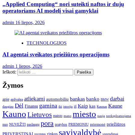
„Applied Computing“ nori suteikti naftos ir dujų
operatoriams AI modelį visai gamyklai
admin
16 liepos, 2026
TECHNOLOGIJOS
AI agentai sveikatos priežiūros operacijoms
admin
1 liepos, 2026
Ieškoti:
Žymos
atliekami
darbai
bankas
banko
automobilių
apie
apžvalga
BMW
gamina
Dėl
Kaune
Kaip
Finansų
kas
iš
daugiau
iki
istorija
Kaunas
Kauno
miesto
Lietuvos
maisto
neeksploatuojama
mano
naują
pora
priežiūros
NUVEŽTI
nuo
paslaugų
pratybos
PRIEMONIŲ
priemonė
savivaldybė
PRIVERSTINAI
rinkos
receptas
sprendimai