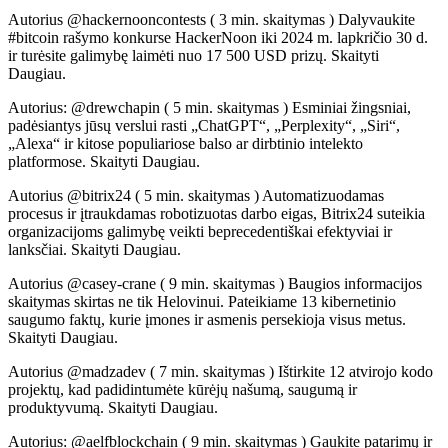
Autorius @hackernooncontests ( 3 min. skaitymas ) Dalyvaukite
#bitcoin rašymo konkurse HackerNoon iki 2024 m. lapkričio 30 d.
ir turėsite galimybę laimėti nuo 17 500 USD prizų. Skaityti
Daugiau.
Autorius: @drewchapin ( 5 min. skaitymas ) Esminiai žingsniai,
padėsiantys jūsų verslui rasti „ChatGPT“, „Perplexity“, „Siri“,
„Alexa“ ir kitose populiariose balso ar dirbtinio intelekto
platformose. Skaityti Daugiau.
Autorius @bitrix24 ( 5 min. skaitymas ) Automatizuodamas
procesus ir įtraukdamas robotizuotas darbo eigas, Bitrix24 suteikia
organizacijoms galimybę veikti beprecedentiškai efektyviai ir
lanksčiai. Skaityti Daugiau.
Autorius @casey-crane ( 9 min. skaitymas ) Baugios informacijos
skaitymas skirtas ne tik Helovinui. Pateikiame 13 kibernetinio
saugumo faktų, kurie įmones ir asmenis persekioja visus metus.
Skaityti Daugiau.
Autorius @madzadev ( 7 min. skaitymas ) Ištirkite 12 atvirojo kodo
projektų, kad padidintumėte kūrėjų našumą, saugumą ir
produktyvumą. Skaityti Daugiau.
Autorius: @aelfblockchain ( 9 min. skaitymas ) Gaukite patarimų ir