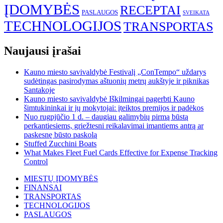
ĮDOMYBĖS
RECEPTAI
PASLAUGOS
SVEIKATA
TECHNOLOGIJOS
TRANSPORTAS
Naujausi įrašai
Kauno miesto savivaldybė Festivalį „ConTempo“ uždarys
sudėtingas pasirodymas aštuonių metrų aukštyje ir piknikas
Santakoje
Kauno miesto savivaldybė Iškilmingai pagerbti Kauno
šimtukininkai ir jų mokytojai: įteiktos premijos ir padėkos
Nuo rugpjūčio 1 d. – daugiau galimybių pirmą būstą
perkantiesiems, griežtesni reikalavimai imantiems antrą ar
paskesnę būsto paskolą
Stuffed Zucchini Boats
What Makes Fleet Fuel Cards Effective for Expense Tracking
Control
MIESTŲ ĮDOMYBĖS
FINANSAI
TRANSPORTAS
TECHNOLOGIJOS
PASLAUGOS