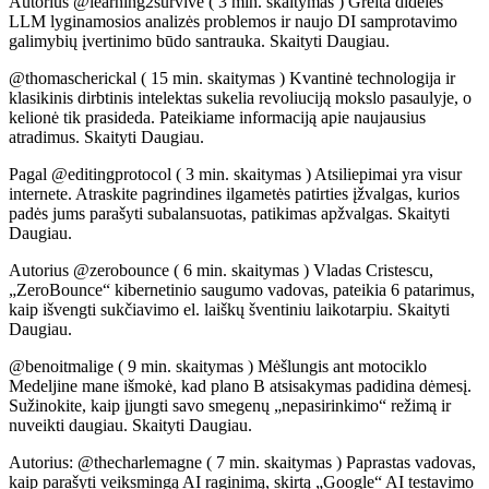
Autorius @learning2survive ( 3 min. skaitymas ) Greita didelės
LLM lyginamosios analizės problemos ir naujo DI samprotavimo
galimybių įvertinimo būdo santrauka. Skaityti Daugiau.
@thomascherickal ( 15 min. skaitymas ) Kvantinė technologija ir
klasikinis dirbtinis intelektas sukelia revoliuciją mokslo pasaulyje, o
kelionė tik prasideda. Pateikiame informaciją apie naujausius
atradimus. Skaityti Daugiau.
Pagal @editingprotocol ( 3 min. skaitymas ) Atsiliepimai yra visur
internete. Atraskite pagrindines ilgametės patirties įžvalgas, kurios
padės jums parašyti subalansuotas, patikimas apžvalgas. Skaityti
Daugiau.
Autorius @zerobounce ( 6 min. skaitymas ) Vladas Cristescu,
„ZeroBounce“ kibernetinio saugumo vadovas, pateikia 6 patarimus,
kaip išvengti sukčiavimo el. laiškų šventiniu laikotarpiu. Skaityti
Daugiau.
@benoitmalige ( 9 min. skaitymas ) Mėšlungis ant motociklo
Medeljine mane išmokė, kad plano B atsisakymas padidina dėmesį.
Sužinokite, kaip įjungti savo smegenų „nepasirinkimo“ režimą ir
nuveikti daugiau. Skaityti Daugiau.
Autorius: @thecharlemagne ( 7 min. skaitymas ) Paprastas vadovas,
kaip parašyti veiksmingą AI raginimą, skirtą „Google“ AI testavimo