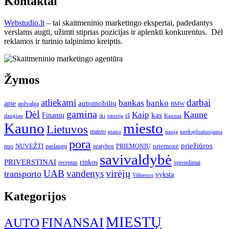
Kontaktai
Webstudio.lt
– tai skaitmeninio marketingo ekspertai, padedantys
verslams augti, užimti stiprias pozicijas ir aplenkti konkurentus. Dėl
reklamos ir turinio talpinimo kreiptis.
Žymos
atliekami
darbai
bankas
banko
automobilių
apie
apžvalga
BMW
gamina
Dėl
Kaune
Kaip
Finansų
kas
iš
daugiau
iki
istorija
Kaunas
Kauno
miesto
Lietuvos
maisto
neeksploatuojama
mano
naują
pora
priežiūros
NUVEŽTI
nuo
paslaugų
pratybos
PRIEMONIŲ
priemonė
savivaldybė
PRIVERSTINAI
rinkos
receptas
sprendimai
UAB
vandenys
virėjų
transporto
vyksta
Vištienos
Kategorijos
MIESTŲ
FINANSAI
AUTO