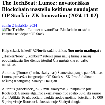
The TechBeat: Lumoz: novatoriškas
Blockchain mastelio keitimas naudojant
OP Stack ir ZK Innovation (2024-11-02)
admin
2 lapkričio, 2024
Kaip sekasi, hakeri? 🪐
Norite sužinoti, kas šiuo metu madinga?:
„HackerNoon“ „Techbeat“ suteikė jums naują turinį iš mūsų
populiariausių šios dienos istorijų! Čia nustatykite el. pašto
nuostatas.
Autorius @lumoz (4 min. skaitymas) Šiame straipsnyje pabrėžiamas
Lumoz proveržis integruojant OP Stack su ZK Proof, didinant
našumą ir saugumą. Skaityti Daugiau.
Autorius @rootstock_io ( 2 min. skaitymas ) Prisijunkite prie
Rootstock Genesis atgalinio skaičiavimo nuo spalio 30 d. iki sausio
3 d.! Atlikite 16 užduočių ir gaukite apdovanojimų, loterijų ir 16 000
$ prizų visoje Rootstock ekosistemoje Skaityti daugiau.