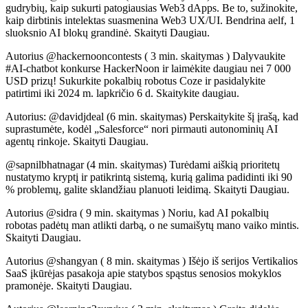
gudrybių, kaip sukurti patogiausias Web3 dApps. Be to, sužinokite,
kaip dirbtinis intelektas suasmenina Web3 UX/UI. Bendrina aelf, 1
sluoksnio AI blokų grandinė. Skaityti Daugiau.
Autorius @hackernooncontests ( 3 min. skaitymas ) Dalyvaukite
#AI-chatbot konkurse HackerNoon ir laimėkite daugiau nei 7 000
USD prizų! Sukurkite pokalbių robotus Coze ir pasidalykite
patirtimi iki 2024 m. lapkričio 6 d. Skaitykite daugiau.
Autorius: @davidjdeal (6 min. skaitymas) Perskaitykite šį įrašą, kad
suprastumėte, kodėl „Salesforce“ nori pirmauti autonominių AI
agentų rinkoje. Skaityti Daugiau.
@sapnilbhatnagar (4 min. skaitymas) Turėdami aiškią prioritetų
nustatymo kryptį ir patikrintą sistemą, kurią galima padidinti iki 90
% problemų, galite sklandžiau planuoti leidimą. Skaityti Daugiau.
Autorius @sidra ( 9 min. skaitymas ) Noriu, kad AI pokalbių
robotas padėtų man atlikti darbą, o ne sumaišytų mano vaiko mintis.
Skaityti Daugiau.
Autorius @shangyan ( 8 min. skaitymas ) Išėjo iš serijos Vertikalios
SaaS įkūrėjas pasakoja apie statybos spąstus senosios mokyklos
pramonėje. Skaityti Daugiau.