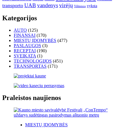
UAB
vandenys
virėjų
transporto
vyksta
Vištienos
Kategorijos
AUTO
(125)
FINANSAI
(170)
MIESTŲ ĮDOMYBĖS
(477)
PASLAUGOS
(3)
RECEPTAI
(190)
SVEIKATA
(1)
TECHNOLOGIJOS
(451)
TRANSPORTAS
(171)
Praleistos naujienos
MIESTŲ ĮDOMYBĖS