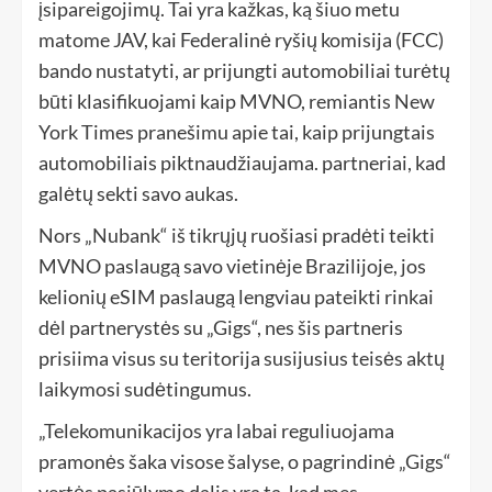
įsipareigojimų. Tai yra kažkas, ką šiuo metu
matome JAV, kai Federalinė ryšių komisija (FCC)
bando nustatyti, ar prijungti automobiliai turėtų
būti klasifikuojami kaip MVNO, remiantis New
York Times pranešimu apie tai, kaip prijungtais
automobiliais piktnaudžiaujama. partneriai, kad
galėtų sekti savo aukas.
Nors „Nubank“ iš tikrųjų ruošiasi pradėti teikti
MVNO paslaugą savo vietinėje Brazilijoje, jos
kelionių eSIM paslaugą lengviau pateikti rinkai
dėl partnerystės su „Gigs“, nes šis partneris
prisiima visus su teritorija susijusius teisės aktų
laikymosi sudėtingumus.
„Telekomunikacijos yra labai reguliuojama
pramonės šaka visose šalyse, o pagrindinė „Gigs“
vertės pasiūlymo dalis yra ta, kad mes