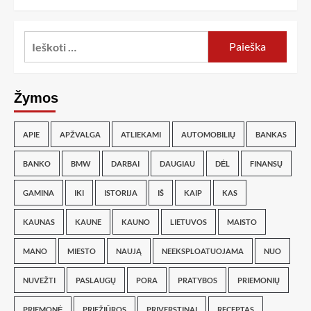
Žymos
APIE
APŽVALGA
ATLIEKAMI
AUTOMOBILIŲ
BANKAS
BANKO
BMW
DARBAI
DAUGIAU
DĖL
FINANSŲ
GAMINA
IKI
ISTORIJA
IŠ
KAIP
KAS
KAUNAS
KAUNE
KAUNO
LIETUVOS
MAISTO
MANO
MIESTO
NAUJĄ
NEEKSPLOATUOJAMA
NUO
NUVEŽTI
PASLAUGŲ
PORA
PRATYBOS
PRIEMONIŲ
PRIEMONĖ
PRIEŽIŪROS
PRIVERSTINAI
RECEPTAS