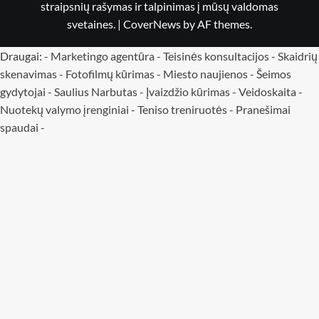
straipsnių rašymas ir talpinimas į mūsų valdomas
svetaines.
|
CoverNews
by AF themes.
Draugai: -
Marketingo agentūra
-
Teisinės konsultacijos
-
Skaidrių
skenavimas
-
Fotofilmų kūrimas
-
Miesto naujienos
-
Šeimos
gydytojai
-
Saulius Narbutas
-
Įvaizdžio kūrimas
-
Veidoskaita
-
Nuotekų valymo įrenginiai -
Teniso treniruotės
- Pranešimai
spaudai -