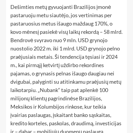
Dešimties metų gyvuojanti Brazilijos įmonė
pastaruoju metu siautėjo, jos vertinimas per
pastaruosius metus išaugo maždaug 170%, o
kovo mėnesį pasiekė visų laikų rekordą – 58 mlrd.
Bendrovė svyravo nuo 9 mln. USD grynojo
nuostolio 2022 m. iki 1 mlrd. USD grynojo pelno
praėjusiais metais. Ši tendencija tęsiasi ir 2024
m., kai pirmąjį ketvirtį uždirbo rekordines
pajamas, o grynasis pelnas išaugo daugiau nei
dvigubai, palyginti su atitinkamu praėjusių metų
laikotarpiu. „Nubank“ taip pat aplenkė 100
milijonų klientų pagrindinėse Brazilijos,
Meksikos ir Kolumbijos rinkose, kur teikia
įvairias paslaugas, įskaitant banko sąskaitas,
kredito korteles, paskolas, draudimą, investicijas
ir – dabar – mobiliųjų duomenų paslaugą