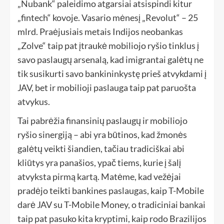
„Nubank“ paleidimo atgarsiai atsispindi kitur
„fintech“ kovoje. Vasario mėnesį „Revolut“ – 25
mlrd. Praėjusiais metais Indijos neobankas
„Zolve“ taip pat įtraukė mobiliojo ryšio tinklus į
savo paslaugų arsenalą, kad imigrantai galėtų ne
tik susikurti savo bankininkystę prieš atvykdami į
JAV, bet ir
mobilioji paslauga taip pat paruošta
atvykus.
Tai pabrėžia finansinių paslaugų ir mobiliojo
ryšio sinergiją – abi yra būtinos, kad žmonės
galėtų veikti šiandien, tačiau tradiciškai abi
kliūtys yra panašios, ypač tiems, kurie į šalį
atvyksta pirmą kartą. Matėme, kad vežėjai
pradėjo teikti bankines paslaugas, kaip T-Mobile
darė JAV su T-Mobile Money, o tradiciniai bankai
taip pat pasuko kita kryptimi, kaip rodo Brazilijos