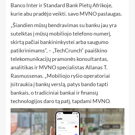
Banco Inter ir Standard Bank Pietų Afrikoje,
kurie abu pradėjo veikti. savo MVNO paslaugas.
„Šiandien mūsų bendravimas su banku jau yra
sutelktas į mūsų mobiliojo telefono numerį,
skirtą pačiai bankininkystei arba saugumo
patikrinimams“, – „TechCrunch“ paaiškino
telekomunikacijų pramonės konsultantas,
analitikas ir MVNO specialistas Allanas T.
Rasmussenas. „Mobiliojo ryšio operatoriai
įsitraukia į bankų verslą, patys bando tapti
bankais, o tradiciniai bankai ir finansų
technologijos daro tą patį, tapdami MVNO.