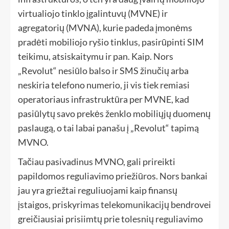
virtualiojo tinklo įgalintuvų (MVNE) ir
agregatorių (MVNA), kurie padeda įmonėms
pradėti mobiliojo ryšio tinklus, pasirūpinti SIM
teikimu, atsiskaitymu ir pan. Kaip. Nors
„Revolut“ nesiūlo balso ir SMS žinučių arba
neskiria telefono numerio, ji vis tiek remiasi
operatoriaus infrastruktūra per MVNE, kad
pasiūlytų savo prekės ženklo mobiliųjų duomenų
paslaugą, o tai labai panašu į „Revolut“ tapimą
MVNO.
Tačiau pasivadinus MVNO, gali prireikti
papildomos reguliavimo priežiūros. Nors bankai
jau yra griežtai reguliuojami kaip finansų
įstaigos, priskyrimas telekomunikacijų bendrovei
greičiausiai prisiimtų prie tolesnių reguliavimo