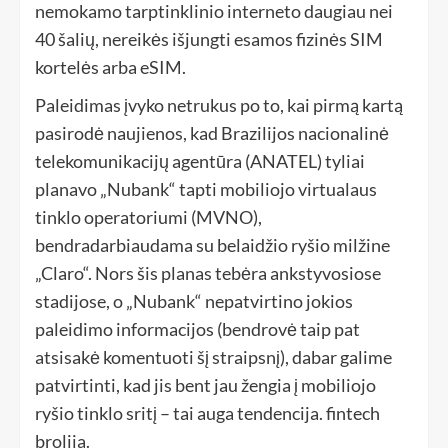
nemokamo tarptinklinio interneto daugiau nei
40 šalių, nereikės išjungti esamos fizinės SIM
kortelės arba eSIM.
Paleidimas įvyko netrukus po to, kai pirmą kartą
pasirodė naujienos, kad Brazilijos nacionalinė
telekomunikacijų agentūra (ANATEL) tyliai
planavo „Nubank“ tapti mobiliojo virtualaus
tinklo operatoriumi (MVNO),
bendradarbiaudama su belaidžio ryšio milžine
„Claro“. Nors šis planas tebėra ankstyvosiose
stadijose, o „Nubank“ nepatvirtino jokios
paleidimo informacijos (bendrovė taip pat
atsisakė komentuoti šį straipsnį), dabar galime
patvirtinti, kad jis bent jau žengia į mobiliojo
ryšio tinklo sritį – tai auga tendencija. fintech
brolija.