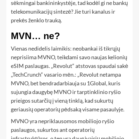
sėkmingai bankininkystėje, tad kodėl gi ne bankų
telekomunikacijų sintezė? Jie turi kanalus ir
prekės ženklo trauką.
MVN… ne?
Vienas nedidelis laimikis: neobankai iš tikrųjų
neprisiima MVNO, teikdami savo naujas kelionių
eSIM paslaugas. „Revolut“ atstovas spaudai sakė
„TechCrunch“ vasario mėn.: „Revolut netampa
MVNO, bet bendradarbiauja su 1Global, kuris
sujungia daugybę MVNO ir tarptinklinio ryšio
prieigos sutarčių į vieną tinklą, kad sukurtų
geriausių operatorių pėdsaką visame pasaulyje.
MVNO yra nepriklausomos mobiliojo ryšio
paslaugos, sukurtos ant operatorių
infrastruktūros, o ten yra daug įvairių mobiliojo