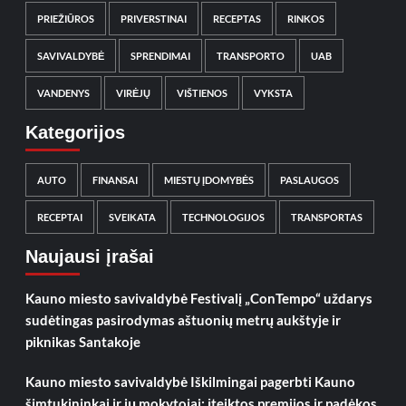
PRIEŽIŪROS
PRIVERSTINAI
RECEPTAS
RINKOS
SAVIVALDYBĖ
SPRENDIMAI
TRANSPORTO
UAB
VANDENYS
VIRĖJŲ
VIŠTIENOS
VYKSTA
Kategorijos
AUTO
FINANSAI
MIESTŲ ĮDOMYBĖS
PASLAUGOS
RECEPTAI
SVEIKATA
TECHNOLOGIJOS
TRANSPORTAS
Naujausi įrašai
Kauno miesto savivaldybė Festivalį „ConTempo“ uždarys
sudėtingas pasirodymas aštuonių metrų aukštyje ir
piknikas Santakoje
Kauno miesto savivaldybė Iškilmingai pagerbti Kauno
šimtukininkai ir jų mokytojai: įteiktos premijos ir padėkos