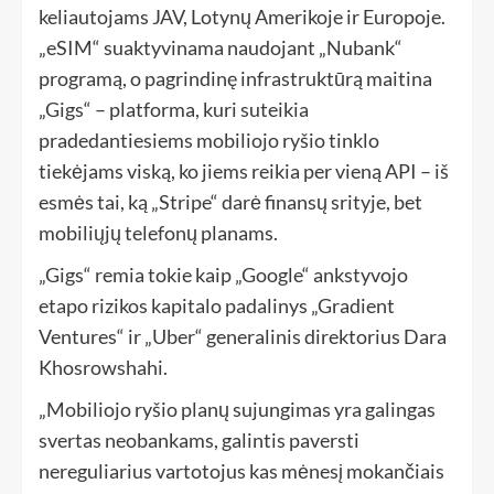
keliautojams JAV, Lotynų Amerikoje ir Europoje.
„eSIM“ suaktyvinama naudojant „Nubank“
programą, o pagrindinę infrastruktūrą maitina
„Gigs“ – platforma, kuri suteikia
pradedantiesiems mobiliojo ryšio tinklo
tiekėjams viską, ko jiems reikia per vieną API – iš
esmės tai, ką „Stripe“ darė finansų srityje, bet
mobiliųjų telefonų planams.
„Gigs“ remia tokie kaip „Google“ ankstyvojo
etapo rizikos kapitalo padalinys „Gradient
Ventures“ ir „Uber“ generalinis direktorius Dara
Khosrowshahi.
„Mobiliojo ryšio planų sujungimas yra galingas
svertas neobankams, galintis paversti
nereguliarius vartotojus kas mėnesį mokančiais