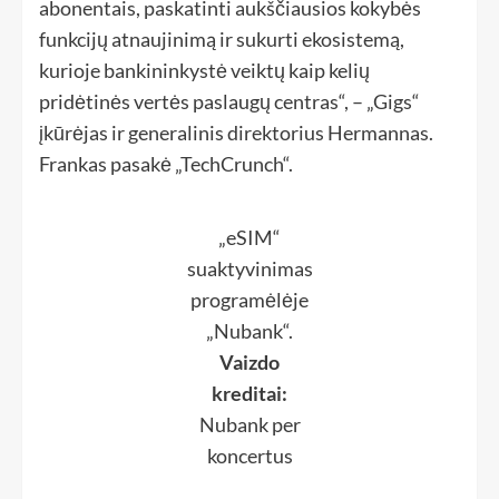
abonentais, paskatinti aukščiausios kokybės
funkcijų atnaujinimą ir sukurti ekosistemą,
kurioje bankininkystė veiktų kaip kelių
pridėtinės vertės paslaugų centras“, – „Gigs“
įkūrėjas ir generalinis direktorius Hermannas.
Frankas pasakė „TechCrunch“.
„eSIM“
suaktyvinimas
programėlėje
„Nubank“.
Vaizdo
kreditai:
Nubank per
koncertus