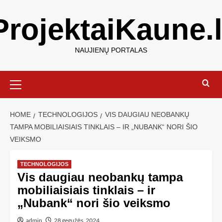
ProjektaiKaune.l
NAUJIENŲ PORTALAS
HOME
TECHNOLOGIJOS
VIS DAUGIAU NEOBANKŲ
TAMPA MOBILIAISIAIS TINKLAIS – IR „NUBANK“ NORI ŠIO
VEIKSMO
TECHNOLOGIJOS
Vis daugiau neobankų tampa
mobiliaisiais tinklais – ir
„Nubank“ nori šio veiksmo
admin
28 gegužės, 2024