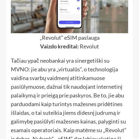
„Revolut“ eSIM paslauga
Vaizdo kreditai:
Revolut
Tačiau ypač neobankai yra sinergetiški su
MVNO: jie abu yra „virtualūs“, o technologija
vaidina svarbų vaidmenį atitinkamuose
pasiūlymuose, dažnai tik naudojant internetinį
palaikymą ir prieigą prie paskyros. Be to, jie abu
parduodami kaip turintys mažesnes pridėtines
išlaidas, o tai suteikia jiems didesnį judrumą ir
galimybę pasiūlyti mažesnes kainas, palyginti su
esamais operatoriais. Kaip matėme su „Revolut“
ir dabar „Nubank“, „eSIM“ dar labiau skatina šį