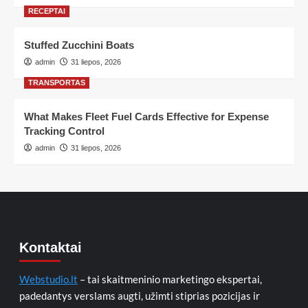
RECEPTAI
Stuffed Zucchini Boats
admin
31 liepos, 2026
TRANSPORTAS
What Makes Fleet Fuel Cards Effective for Expense
Tracking Control
admin
31 liepos, 2026
Kontaktai
Webstudio.lt
– tai skaitmeninio marketingo ekspertai,
padedantys verslams augti, užimti stiprias pozicijas ir