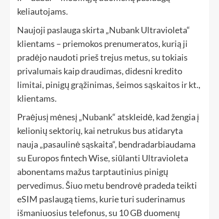
keliautojams.
Naujoji paslauga skirta „Nubank Ultravioleta“
klientams – priemokos prenumeratos, kurią ji
pradėjo naudoti prieš trejus metus, su tokiais
privalumais kaip draudimas, didesni kredito
limitai, pinigų grąžinimas, šeimos sąskaitos ir kt.,
klientams.
Praėjusį mėnesį „Nubank“ atskleidė, kad žengia į
kelionių sektorių, kai netrukus bus atidaryta
nauja „pasaulinė sąskaita“, bendradarbiaudama
su Europos fintech Wise, siūlanti Ultravioleta
abonentams mažus tarptautinius pinigų
pervedimus. Šiuo metu bendrovė pradeda teikti
eSIM paslaugą tiems, kurie turi suderinamus
išmaniuosius telefonus, su 10 GB duomenų