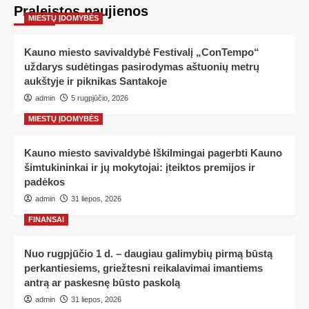
Praleistos naujienos
MIESTŲ ĮDOMYBĖS
Kauno miesto savivaldybė Festivalį „ConTempo“
uždarys sudėtingas pasirodymas aštuonių metrų
aukštyje ir piknikas Santakoje
admin
5 rugpjūčio, 2026
MIESTŲ ĮDOMYBĖS
Kauno miesto savivaldybė Iškilmingai pagerbti Kauno
šimtukininkai ir jų mokytojai: įteiktos premijos ir
padėkos
admin
31 liepos, 2026
FINANSAI
Nuo rugpjūčio 1 d. – daugiau galimybių pirmą būstą
perkantiesiems, griežtesni reikalavimai imantiems
antrą ar paskesnę būsto paskolą
admin
31 liepos, 2026