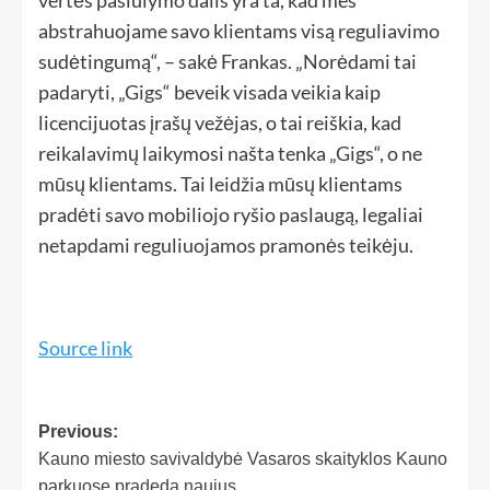
abstrahuojame savo klientams visą reguliavimo
sudėtingumą“, – sakė Frankas. „Norėdami tai
padaryti, „Gigs“ beveik visada veikia kaip
licencijuotas įrašų vežėjas, o tai reiškia, kad
reikalavimų laikymosi našta tenka „Gigs“, o ne
mūsų klientams. Tai leidžia mūsų klientams
pradėti savo mobiliojo ryšio paslaugą, legaliai
netapdami reguliuojamos pramonės teikėju.
Source link
Previous:
Kauno miesto savivaldybė Vasaros skaityklos Kauno
parkuose pradeda naujus