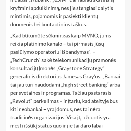
kryžminį apdulkinimą, nes jie stengiasi dalytis
mintimis, pajamomis ir pasiekti klientų
duomenis bei kontaktinius taškus.
„Kad būtumėte sėkmingas kaip MVNO, jums
reikia platinimo kanalo – tai pirmasis jūsų
pasiūlymo operatoriui išbandymas“, –
„TechCrunch“ sakė telekomunikacijų pramonės
konsultacijų įmonės „Graystone Strategy“
generalinis direktorius Jamesas Gray'us. „Bankai
tai jau turi naudodami „high street banking“ arba
per svetaines ir programas. Tačiau pastarasis
„Revolut“ perkėlimas – ir įtariu, kad ateityje bus
kiti neobankai – yra įdomus, nes tai nėra
tradicinės organizacijos. Visa jų užduotis yra
mesti iššūkį status quo ir jie tai daro labai