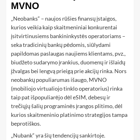
MVNO
„Neobanks“ – naujos rūšies finansų įstaigos,
kurios veikia kaip skaitmeniniai konkurentai
įsitvirtinusiems bankininkystės operatoriams –
seka tradicinių bankų pėdomis, siūlydami
papildomas paslaugas naujiems klientams, pvz.,
biudžeto sudarymo įrankius, duomenų ir išlaidų
įžvalgas bei lengvą prieigą prie akcijų rinka. Nors
neobankų populiarumas išaugo, MVNO
(mobiliojo virtualiojo tinklo operatorius) rinka
taip pat išpopuliarėjo dėl eSIM, debesų ir
trečiųjų šalių programinės įrangos plitimo, dėl
kurios skaitmeninio platinimo strategijos tampa
beprotiškos.
„Nubank“ yra šių tendencijų sankirtoje.