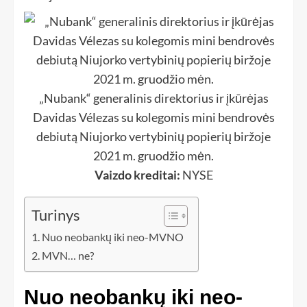
„Nubank“ generalinis direktorius ir įkūrėjas
Davidas Vélezas su kolegomis mini bendrovės
debiutą Niujorko vertybinių popierių biržoje
2021 m. gruodžio mėn.
Vaizdo kreditai:
NYSE
Turinys
Nuo neobankų iki neo-MVNO
MVN… ne?
Nuo neobankų iki neo-