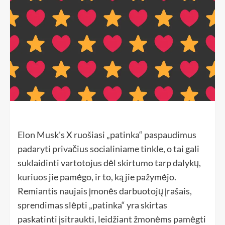
Elon Musk's X ruošiasi „patinka“ paspaudimus
padaryti privačius socialiniame tinkle, o tai gali
suklaidinti vartotojus dėl skirtumo tarp dalykų,
kuriuos jie pamėgo, ir to, ką jie pažymėjo.
Remiantis naujais įmonės darbuotojų įrašais,
sprendimas slėpti „patinka“ yra skirtas
paskatinti įsitraukti, leidžiant žmonėms pamėgti