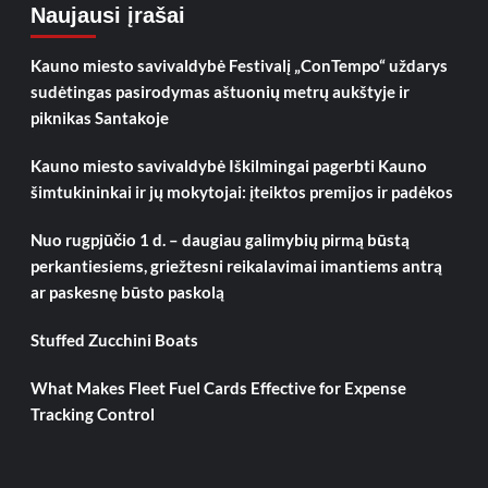
Naujausi įrašai
Kauno miesto savivaldybė Festivalį „ConTempo“ uždarys
sudėtingas pasirodymas aštuonių metrų aukštyje ir
piknikas Santakoje
Kauno miesto savivaldybė Iškilmingai pagerbti Kauno
šimtukininkai ir jų mokytojai: įteiktos premijos ir padėkos
Nuo rugpjūčio 1 d. – daugiau galimybių pirmą būstą
perkantiesiems, griežtesni reikalavimai imantiems antrą
ar paskesnę būsto paskolą
Stuffed Zucchini Boats
What Makes Fleet Fuel Cards Effective for Expense
Tracking Control