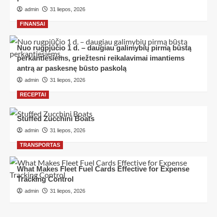
admin
31 liepos, 2026
FINANSAI
Nuo rugpjūčio 1 d. – daugiau galimybių pirmą būstą
perkantiesiems, griežtesni reikalavimai imantiems
antrą ar paskesnę būsto paskolą
admin
31 liepos, 2026
RECEPTAI
Stuffed Zucchini Boats
admin
31 liepos, 2026
TRANSPORTAS
What Makes Fleet Fuel Cards Effective for Expense
Tracking Control
admin
31 liepos, 2026