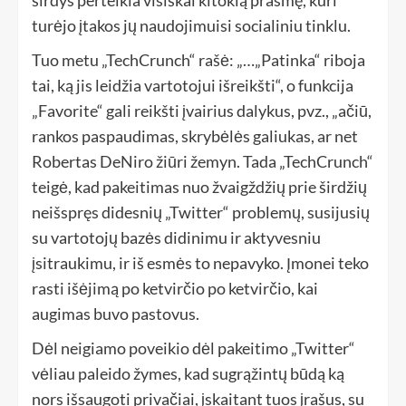
turėjo įtakos jų naudojimuisi socialiniu tinklu.
Tuo metu „TechCrunch“ rašė: „…„Patinka“ riboja
tai, ką jis leidžia vartotojui išreikšti“, o funkcija
„Favorite“ gali reikšti įvairius dalykus, pvz., „ačiū,
rankos paspaudimas, skrybėlės galiukas, ar net
Robertas DeNiro žiūri žemyn. Tada „TechCrunch“
teigė, kad pakeitimas nuo žvaigždžių prie širdžių
neišspręs didesnių „Twitter“ problemų, susijusių
su vartotojų bazės didinimu ir aktyvesniu
įsitraukimu, ir iš esmės to nepavyko. Įmonei teko
rasti išėjimą po ketvirčio po ketvirčio, ​​kai
augimas buvo pastovus.
Dėl neigiamo poveikio dėl pakeitimo „Twitter“
vėliau paleido žymes, kad sugrąžintų būdą ką
nors išsaugoti privačiai, įskaitant tuos įrašus, su