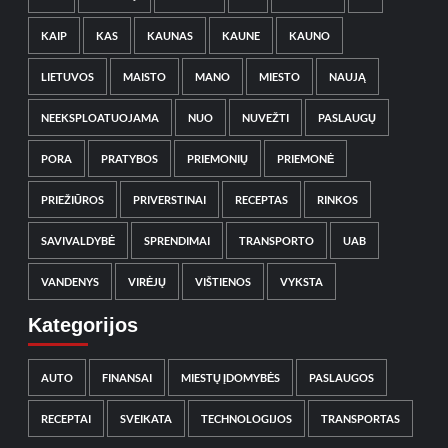
KAIP
KAS
KAUNAS
KAUNE
KAUNO
LIETUVOS
MAISTO
MANO
MIESTO
NAUJĄ
NEEKSPLOATUOJAMA
NUO
NUVEŽTI
PASLAUGŲ
PORA
PRATYBOS
PRIEMONIŲ
PRIEMONĖ
PRIEŽIŪROS
PRIVERSTINAI
RECEPTAS
RINKOS
SAVIVALDYBĖ
SPRENDIMAI
TRANSPORTO
UAB
VANDENYS
VIRĖJŲ
VIŠTIENOS
VYKSTA
Kategorijos
AUTO
FINANSAI
MIESTŲ ĮDOMYBĖS
PASLAUGOS
RECEPTAI
SVEIKATA
TECHNOLOGIJOS
TRANSPORTAS