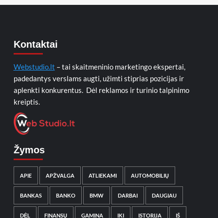
Kontaktai
Webstudio.lt
– tai skaitmeninio marketingo ekspertai,
padedantys verslams augti, užimti stiprias pozicijas ir
aplenkti konkurentus. Dėl reklamos ir turinio talpinimo
kreiptis.
Žymos
APIE
APŽVALGA
ATLIEKAMI
AUTOMOBILIŲ
BANKAS
BANKO
BMW
DARBAI
DAUGIAU
DĖL
FINANSŲ
GAMINA
IKI
ISTORIJA
IŠ