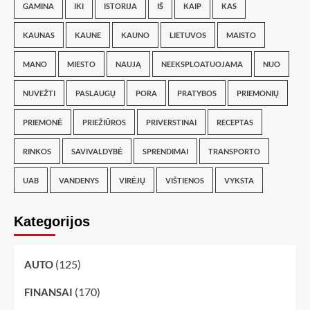
GAMINA
IKI
ISTORIJA
IŠ
KAIP
KAS
KAUNAS
KAUNE
KAUNO
LIETUVOS
MAISTO
MANO
MIESTO
NAUJĄ
NEEKSPLOATUOJAMA
NUO
NUVEŽTI
PASLAUGŲ
PORA
PRATYBOS
PRIEMONIŲ
PRIEMONĖ
PRIEŽIŪROS
PRIVERSTINAI
RECEPTAS
RINKOS
SAVIVALDYBĖ
SPRENDIMAI
TRANSPORTO
UAB
VANDENYS
VIRĖJŲ
VIŠTIENOS
VYKSTA
Kategorijos
(125)
AUTO
(170)
FINANSAI