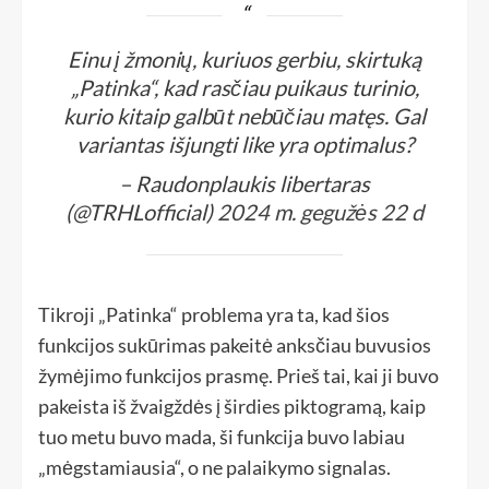
Einu į žmonių, kuriuos gerbiu, skirtuką
„Patinka“, kad rasčiau puikaus turinio,
kurio kitaip galbūt nebūčiau matęs. Gal
variantas išjungti like yra optimalus?
– Raudonplaukis libertaras
(@TRHLofficial)
2024 m. gegužės 22 d
Tikroji „Patinka“ problema yra ta, kad šios
funkcijos sukūrimas pakeitė anksčiau buvusios
žymėjimo funkcijos prasmę. Prieš tai, kai ji buvo
pakeista iš žvaigždės į širdies piktogramą, kaip
tuo metu buvo mada, ši funkcija buvo labiau
„mėgstamiausia“, o ne palaikymo signalas.