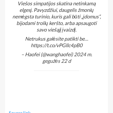
Viešos simpatijos skatina netinkamą
elgesį. Pavyzdžiui, daugelis žmonių
nemėgsta turinio, kuris gali būti „įdomus“,
bijodami trolių keršto, arba apsaugoti
savo viešąjį įvaizdį.
Netrukus galėsite patikti be…
https://t.co/vPGllc4pB0
– Haofei (@wanghaofei)
2024 m.
gegužės 22 d
Source link