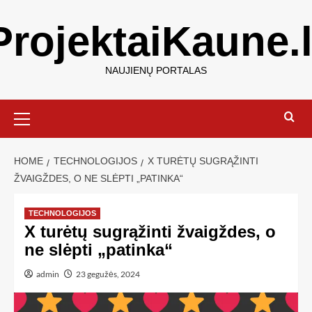
ProjektaiKaune.l
NAUJIENŲ PORTALAS
HOME
TECHNOLOGIJOS
X TURĖTŲ SUGRĄŽINTI
ŽVAIGŽDES, O NE SLĖPTI „PATINKA“
TECHNOLOGIJOS
X turėtų sugrąžinti žvaigždes, o
ne slėpti „patinka“
admin
23 gegužės, 2024