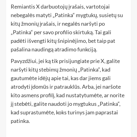
Remiantis X darbuotojų įrašais, vartotojai
nebegalės matyti „Patinka“ mygtukų, susietų su
kitų žmonių įrašais, ir negalės naršyti po
„Patinka“ per savo profilio skirtuką. Tai gali
padėti išvengti kitų šnipinėjimo, bet taip pat
pašalina naudingą atradimo funkciją.
Pavyzdžiui, jei ką tik prisijungiate prie X, galite
naršyti kitų stebimų žmonių „Patinka“, kad
gautumėte idėjų apie tai, kas dar jiems gali
atrodyti įdomūs ir patrauklūs. Arba, jei naršote
kito asmens profilį, kad nustatytumėte, ar norite
jį stebėti, galite naudoti jo mygtukus „Patinka“,
kad suprastumėte, koks turinys jam paprastai
patinka.