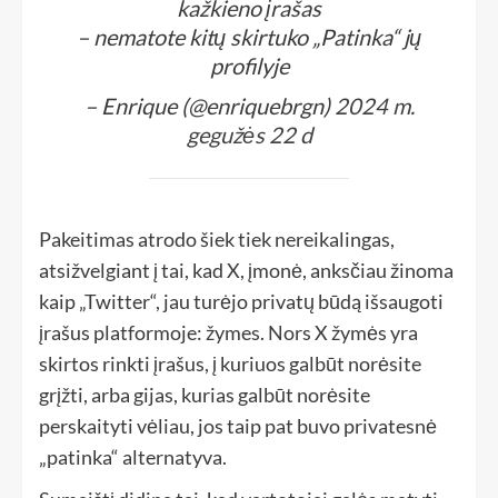
kažkieno įrašas
– nematote kitų skirtuko „Patinka“ jų
profilyje
– Enrique (@enriquebrgn)
2024 m.
gegužės 22 d
Pakeitimas atrodo šiek tiek nereikalingas,
atsižvelgiant į tai, kad X, įmonė, anksčiau žinoma
kaip „Twitter“, jau turėjo privatų būdą išsaugoti
įrašus platformoje: žymes. Nors X žymės yra
skirtos rinkti įrašus, į kuriuos galbūt norėsite
grįžti, arba gijas, kurias galbūt norėsite
perskaityti vėliau, jos taip pat buvo privatesnė
„patinka“ alternatyva.