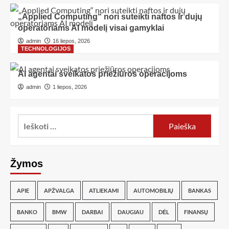
„Applied Computing“ nori suteikti naftos ir dujų
operatoriams AI modelį visai gamyklai
admin
16 liepos, 2026
TECHNOLOGIJOS
AI agentai sveikatos priežiūros operacijoms
admin
1 liepos, 2026
Žymos
APIE
APŽVALGA
ATLIEKAMI
AUTOMOBILIŲ
BANKAS
BANKO
BMW
DARBAI
DAUGIAU
DĖL
FINANSŲ