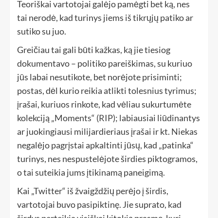
Teoriškai vartotojai galėjo pamėgti bet ką, nes
tai nerodė, kad turinys jiems iš tikrųjų patiko ar
sutiko su juo.
Greičiau tai gali būti kažkas, ką jie tiesiog
dokumentavo – politiko pareiškimas, su kuriuo
jūs labai nesutikote, bet norėjote prisiminti;
postas, dėl kurio reikia atlikti tolesnius tyrimus;
įrašai, kuriuos rinkote, kad vėliau sukurtumėte
kolekciją „Moments“ (
RIP
); labiausiai liūdinantys
ar juokingiausi milijardieriaus įrašai ir kt. Niekas
negalėjo pagrįstai apkaltinti jūsų, kad „patinka“
turinys, nes nespustelėjote širdies piktogramos,
o tai suteikia jums įtikinamą paneigimą.
Kai „Twitter“ iš žvaigždžių perėjo į širdis,
vartotojai buvo pasipiktinę. Jie suprato, kad
širdys perteikia visiškai kitokią prasmę, kuri