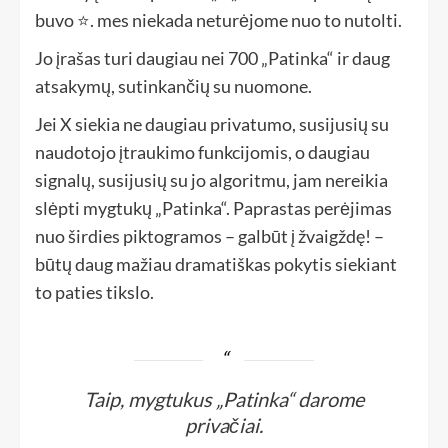
buvo ⭐️. mes niekada neturėjome nuo to nutolti.
Jo įrašas turi daugiau nei 700 „Patinka“ ir daug
atsakymų, sutinkančių su nuomone.
Jei X siekia ne daugiau privatumo, susijusių su
naudotojo įtraukimo funkcijomis, o daugiau
signalų, susijusių su jo algoritmu, jam nereikia
slėpti mygtukų „Patinka“. Paprastas perėjimas
nuo širdies piktogramos – galbūt į žvaigždę! –
būtų daug mažiau dramatiškas pokytis siekiant
to paties tikslo.
Taip, mygtukus „Patinka“ darome
privačiai.