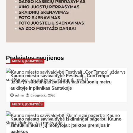
Praleistos naujienos
MIESTŲ ĮDOMYBĖS
Kauno miesto savivaldybė Festivalį „ConTempo“
uždarys sudėtingas pasirodymas aštuonių metrų
aukštyje ir piknikas Santakoje
admin
5 rugpjūčio, 2026
MIESTŲ ĮDOMYBĖS
Kauno miesto savivaldybė Iškilmingai pagerbti Kauno
šimtukininkai ir jų mokytojai: įteiktos premijos ir
padėkos