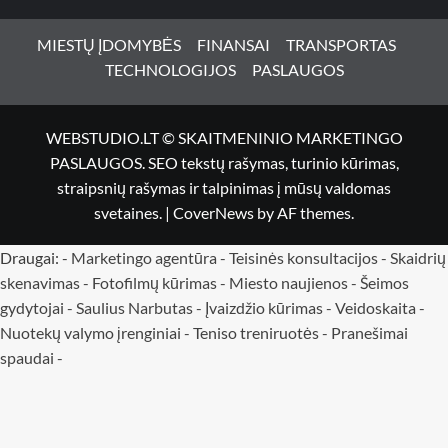
MIESTŲ ĮDOMYBĖS
FINANSAI
TRANSPORTAS
TECHNOLOGIJOS
PASLAUGOS
WEBSTUDIO.LT © SKAITMENINIO MARKETINGO
PASLAUGOS. SEO tekstų rašymas, turinio kūrimas,
straipsnių rašymas ir talpinimas į mūsų valdomas
svetaines.
|
CoverNews
by AF themes.
Draugai: -
Marketingo agentūra
-
Teisinės konsultacijos
-
Skaidrių
skenavimas
-
Fotofilmų kūrimas
-
Miesto naujienos
-
Šeimos
gydytojai
-
Saulius Narbutas
-
Įvaizdžio kūrimas
-
Veidoskaita
-
Nuotekų valymo įrenginiai -
Teniso treniruotės
- Pranešimai
spaudai -