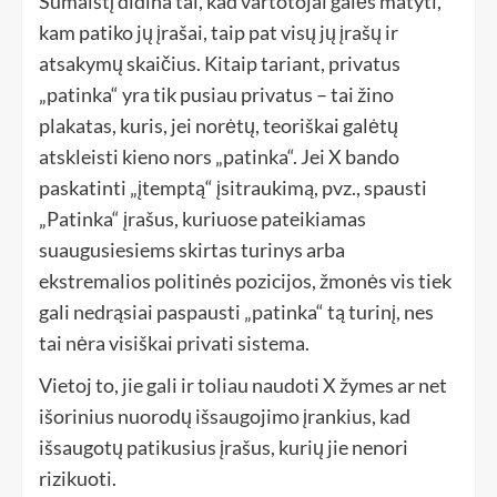
Sumaištį didina tai, kad vartotojai galės matyti,
kam patiko jų įrašai, taip pat visų jų įrašų ir
atsakymų skaičius. Kitaip tariant, privatus
„patinka“ yra tik pusiau privatus – tai žino
plakatas, kuris, jei norėtų, teoriškai galėtų
atskleisti kieno nors „patinka“. Jei X bando
paskatinti „įtemptą“ įsitraukimą, pvz., spausti
„Patinka“ įrašus, kuriuose pateikiamas
suaugusiesiems skirtas turinys arba
ekstremalios politinės pozicijos, žmonės vis tiek
gali nedrąsiai paspausti „patinka“ tą turinį, nes
tai nėra visiškai privati ​​sistema.
Vietoj to, jie gali ir toliau naudoti X žymes ar net
išorinius nuorodų išsaugojimo įrankius, kad
išsaugotų patikusius įrašus, kurių jie nenori
rizikuoti.