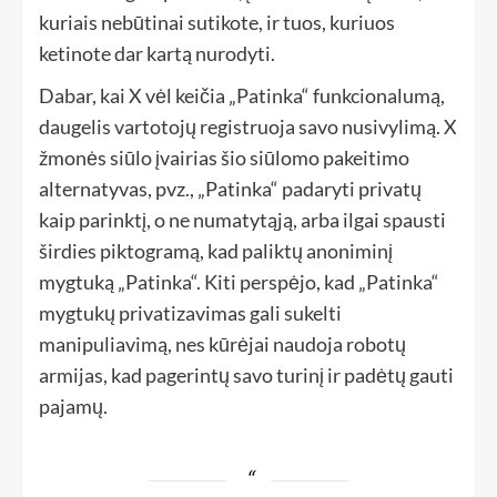
kuriais nebūtinai sutikote, ir tuos, kuriuos
ketinote dar kartą nurodyti.
Dabar, kai X vėl keičia „Patinka“ funkcionalumą,
daugelis vartotojų registruoja savo nusivylimą. X
žmonės siūlo įvairias šio siūlomo pakeitimo
alternatyvas, pvz., „Patinka“ padaryti privatų
kaip parinktį, o ne numatytąją, arba ilgai spausti
širdies piktogramą, kad paliktų anoniminį
mygtuką „Patinka“. Kiti perspėjo, kad „Patinka“
mygtukų privatizavimas gali sukelti
manipuliavimą, nes kūrėjai naudoja robotų
armijas, kad pagerintų savo turinį ir padėtų gauti
pajamų.