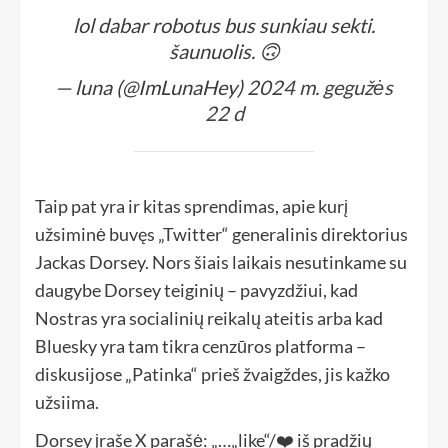
lol dabar robotus bus sunkiau sekti.
šaunuolis. 🙃
— luna (@ImLunaHey)
2024 m. gegužės
22 d
Taip pat yra ir kitas sprendimas, apie kurį
užsiminė buvęs „Twitter“ generalinis direktorius
Jackas Dorsey. Nors šiais laikais nesutinkame su
daugybe Dorsey teiginių – pavyzdžiui, kad
Nostras yra socialinių reikalų ateitis arba kad
Bluesky yra tam tikra cenzūros platforma –
diskusijose „Patinka“ prieš žvaigždes, jis kažko
užsiima.
Dorsey įraše X parašė: „…„like“/❤️ iš pradžių