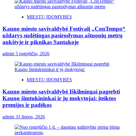
MIESTŲ ĮDOMYBĖS
Kauno miesto savivaldybė Festivalį „ConTempo“
uždarys sudėtingas pasirodymas aštuonių metrų
aukštyje ir piknikas Santakoje
admin
5 rugpjūčio, 2026
MIESTŲ ĮDOMYBĖS
Kauno miesto savivaldybė Iškilmingai pagerbti
Kauno šimtukininkai ir jų mokytojai: įteiktos
premijos ir padėkos
admin
31 liepos, 2026