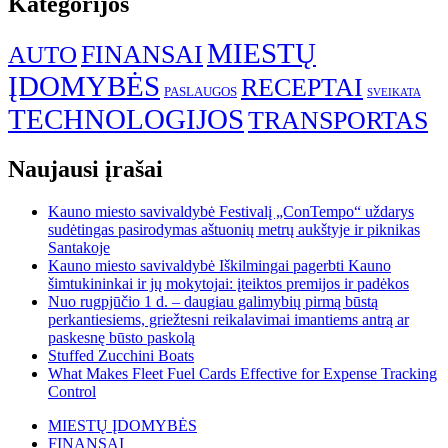
Kategorijos
MIESTŲ
FINANSAI
AUTO
ĮDOMYBĖS
RECEPTAI
PASLAUGOS
SVEIKATA
TECHNOLOGIJOS
TRANSPORTAS
Naujausi įrašai
Kauno miesto savivaldybė Festivalį „ConTempo“ uždarys
sudėtingas pasirodymas aštuonių metrų aukštyje ir piknikas
Santakoje
Kauno miesto savivaldybė Iškilmingai pagerbti Kauno
šimtukininkai ir jų mokytojai: įteiktos premijos ir padėkos
Nuo rugpjūčio 1 d. – daugiau galimybių pirmą būstą
perkantiesiems, griežtesni reikalavimai imantiems antrą ar
paskesnę būsto paskolą
Stuffed Zucchini Boats
What Makes Fleet Fuel Cards Effective for Expense Tracking
Control
MIESTŲ ĮDOMYBĖS
FINANSAI