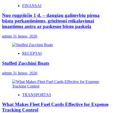
FINANSAI
Nuo rugpjūčio 1 d. – daugiau galimybių pirmą
būstą perkantiesiems, griežtesni reikalavimai
imantiems antrą ar paskesnę būsto paskolą
admin
31 liepos, 2026
RECEPTAI
Stuffed Zucchini Boats
admin
31 liepos, 2026
TRANSPORTAS
What Makes Fleet Fuel Cards Effective for Expense
Tracking Control