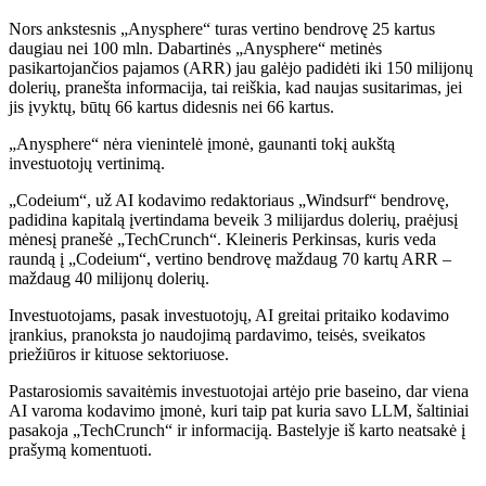
Nors ankstesnis „Anysphere“ turas vertino bendrovę 25 kartus
daugiau nei 100 mln. Dabartinės „Anysphere“ metinės
pasikartojančios pajamos (ARR) jau galėjo padidėti iki 150 milijonų
dolerių, pranešta informacija, tai reiškia, kad naujas susitarimas, jei
jis įvyktų, būtų 66 kartus didesnis nei 66 kartus.
„Anysphere“ nėra vienintelė įmonė, gaunanti tokį aukštą
investuotojų vertinimą.
„Codeium“, už AI kodavimo redaktoriaus „Windsurf“ bendrovę,
padidina kapitalą įvertindama beveik 3 milijardus dolerių, praėjusį
mėnesį pranešė „TechCrunch“. Kleineris Perkinsas, kuris veda
raundą į „Codeium“, vertino bendrovę maždaug 70 kartų ARR –
maždaug 40 milijonų dolerių.
Investuotojams, pasak investuotojų, AI greitai pritaiko kodavimo
įrankius, pranoksta jo naudojimą pardavimo, teisės, sveikatos
priežiūros ir kituose sektoriuose.
Pastarosiomis savaitėmis investuotojai artėjo prie baseino, dar viena
AI varoma kodavimo įmonė, kuri taip pat kuria savo LLM, šaltiniai
pasakoja „TechCrunch“ ir informaciją. Bastelyje iš karto neatsakė į
prašymą komentuoti.