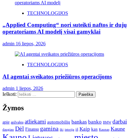
TECHNOLOGIJOS
„Applied Computing“ nori suteikti naftos ir dujų
operatoriams AI modelį visai gamyklai
admin
16 liepos, 2026
TECHNOLOGIJOS
AI agentai sveikatos priežiūros operacijoms
admin
1 liepos, 2026
Ieškoti:
Žymos
atliekami
darbai
bankas
banko
automobilių
apie
apžvalga
BMW
gamina
Dėl
Kaune
Kaip
Finansų
kas
iš
daugiau
iki
istorija
Kaunas
Kauno
miesto
Lietuvos