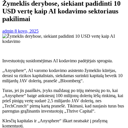
Žymeklis derybose, siekiant padidinti 10
USD vertę kaip AI kodavimo sektoriaus
pakilimai
admin
8 kovo, 2025
Investuotojų susidomėjimas AI kodavimo padėjėjais sprogsta.
„Anysphere“, AI varomo kodavimo asistento žymeklio kūrėjas,
derasi su rizikos kapitalistais, siekdamas surinkti kapitalą beveik 10
milijardų JAV dolerių, pranešė „Bloomberg“.
Turas, jei jis paaiškės, įvyks maždaug po trijų mėnesių po to, kai
„Anysphere“ baigė ankstesnį 100 milijonų dolerių lėšų rinkimą, kai
prieš pinigų vertę sudarė 2,5 milijardo JAV dolerių, nes
„TechCrunch“ pirmą kartą pranešė. Tikimasi, kad naujasis turas bus
parengtas grąžinantis investuotojų „Thrive Capital“.
Klesčių kapitalas ir „Anysphere“ iškart neatsakė į prašymą
komentuoti.