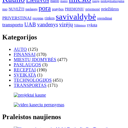
maisto
neeksploatuojama
mano
naują
pora
priežiūros
NUVEŽTI
nuo
paslaugų
pratybos
PRIEMONIŲ
priemonė
savivaldybė
PRIVERSTINAI
rinkos
receptas
sprendimai
UAB
vandenys
virėjų
transporto
vyksta
Vištienos
Kategorijos
AUTO
(125)
FINANSAI
(170)
MIESTŲ ĮDOMYBĖS
(477)
PASLAUGOS
(3)
RECEPTAI
(190)
SVEIKATA
(1)
TECHNOLOGIJOS
(451)
TRANSPORTAS
(171)
Praleistos naujienos