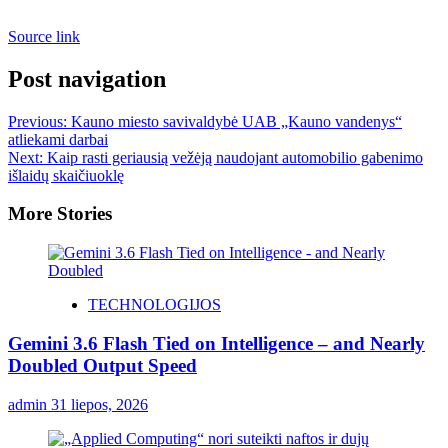
Source link
Post navigation
Previous:
Kauno miesto savivaldybė UAB „Kauno vandenys“
atliekami darbai
Next:
Kaip rasti geriausią vežėją naudojant automobilio gabenimo
išlaidų skaičiuoklę
More Stories
TECHNOLOGIJOS
Gemini 3.6 Flash Tied on Intelligence – and Nearly
Doubled Output Speed
admin
31 liepos, 2026