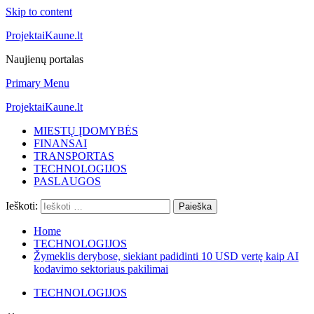
Skip to content
ProjektaiKaune.lt
Naujienų portalas
Primary Menu
ProjektaiKaune.lt
MIESTŲ ĮDOMYBĖS
FINANSAI
TRANSPORTAS
TECHNOLOGIJOS
PASLAUGOS
Ieškoti:
Home
TECHNOLOGIJOS
Žymeklis derybose, siekiant padidinti 10 USD vertę kaip AI
kodavimo sektoriaus pakilimai
TECHNOLOGIJOS