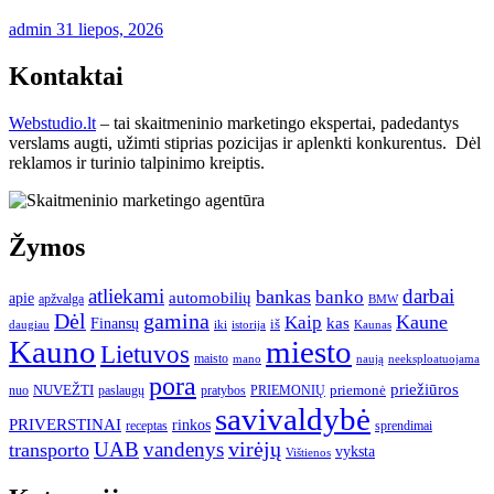
admin
31 liepos, 2026
Kontaktai
Webstudio.lt
– tai skaitmeninio marketingo ekspertai, padedantys
verslams augti, užimti stiprias pozicijas ir aplenkti konkurentus. Dėl
reklamos ir turinio talpinimo kreiptis.
Žymos
atliekami
darbai
bankas
banko
automobilių
apie
apžvalga
BMW
gamina
Dėl
Kaune
Kaip
Finansų
kas
iš
daugiau
iki
istorija
Kaunas
Kauno
miesto
Lietuvos
maisto
neeksploatuojama
mano
naują
pora
priežiūros
NUVEŽTI
nuo
paslaugų
pratybos
PRIEMONIŲ
priemonė
savivaldybė
PRIVERSTINAI
rinkos
receptas
sprendimai
UAB
vandenys
virėjų
transporto
vyksta
Vištienos