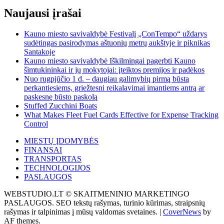
Naujausi įrašai
Kauno miesto savivaldybė Festivalį „ConTempo“ uždarys
sudėtingas pasirodymas aštuonių metrų aukštyje ir piknikas
Santakoje
Kauno miesto savivaldybė Iškilmingai pagerbti Kauno
šimtukininkai ir jų mokytojai: įteiktos premijos ir padėkos
Nuo rugpjūčio 1 d. – daugiau galimybių pirmą būstą
perkantiesiems, griežtesni reikalavimai imantiems antrą ar
paskesnę būsto paskolą
Stuffed Zucchini Boats
What Makes Fleet Fuel Cards Effective for Expense Tracking
Control
MIESTŲ ĮDOMYBĖS
FINANSAI
TRANSPORTAS
TECHNOLOGIJOS
PASLAUGOS
WEBSTUDIO.LT © SKAITMENINIO MARKETINGO
PASLAUGOS. SEO tekstų rašymas, turinio kūrimas, straipsnių
rašymas ir talpinimas į mūsų valdomas svetaines.
|
CoverNews
by
AF themes.