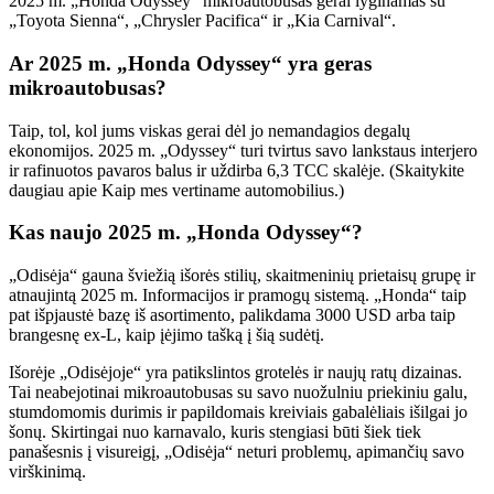
2025 m. „Honda Odyssey“ mikroautobusas gerai lyginamas su
„Toyota Sienna“, „Chrysler Pacifica“ ir „Kia Carnival“.
Ar 2025 m. „Honda Odyssey“ yra geras
mikroautobusas?
Taip, tol, kol jums viskas gerai dėl jo nemandagios degalų
ekonomijos. 2025 m. „Odyssey“ turi tvirtus savo lankstaus interjero
ir rafinuotos pavaros balus ir uždirba 6,3 TCC skalėje. (Skaitykite
daugiau apie
Kaip mes vertiname automobilius
.)
Kas naujo 2025 m. „Honda Odyssey“?
„Odisėja“ gauna šviežią išorės stilių, skaitmeninių prietaisų grupę ir
atnaujintą 2025 m. Informacijos ir pramogų sistemą. „Honda“ taip
pat išpjaustė bazę iš asortimento, palikdama 3000 USD arba taip
brangesnę ex-L, kaip įėjimo tašką į šią sudėtį.
Išorėje „Odisėjoje“ yra patikslintos grotelės ir naujų ratų dizainas.
Tai neabejotinai mikroautobusas su savo nuožulniu priekiniu galu,
stumdomomis durimis ir papildomais kreiviais gabalėliais išilgai jo
šonų. Skirtingai nuo karnavalo, kuris stengiasi būti šiek tiek
panašesnis į visureigį, „Odisėja“ neturi problemų, apimančių savo
virškinimą.