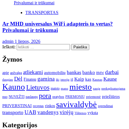
TRANSPORTAS
Ar MHD universalus WiFi adapteris to vertas?
Privalumai ir trūkumai
admin
1 liepos, 2026
Ieškoti:
Žymos
atliekami
darbai
bankas
banko
automobilių
apie
apžvalga
BMW
gamina
Dėl
Kaune
Kaip
Finansų
kas
iš
daugiau
iki
istorija
Kaunas
Kauno
miesto
Lietuvos
maisto
neeksploatuojama
mano
naują
pora
priežiūros
NUVEŽTI
nuo
paslaugų
pratybos
PRIEMONIŲ
priemonė
savivaldybė
PRIVERSTINAI
rinkos
receptas
sprendimai
UAB
vandenys
virėjų
transporto
vyksta
Vištienos
Kategorijos