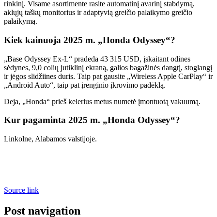
rinkinį. Visame asortimente rasite automatinį avarinį stabdymą,
aklųjų taškų monitorius ir adaptyvią greičio palaikymo greičio
palaikymą.
Kiek kainuoja 2025 m. „Honda Odyssey“?
„Base Odyssey Ex-L“ pradeda 43 315 USD, įskaitant odines
sėdynes, 9,0 colių jutiklinį ekraną, galios bagažinės dangtį, stoglangį
ir jėgos slidžiines duris. Taip pat gausite „Wireless Apple CarPlay“ ir
„Android Auto“, taip pat įrenginio įkrovimo padėklą.
Deja, „Honda“ prieš kelerius metus numetė įmontuotą vakuumą.
Kur pagaminta 2025 m. „Honda Odyssey“?
Linkolne, Alabamos valstijoje.
Source link
Post navigation