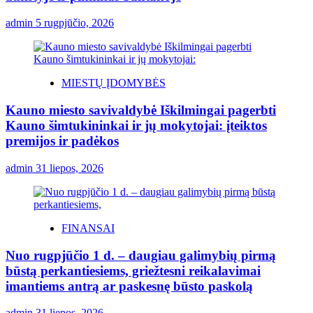
admin
5 rugpjūčio, 2026
MIESTŲ ĮDOMYBĖS
Kauno miesto savivaldybė Iškilmingai pagerbti
Kauno šimtukininkai ir jų mokytojai: įteiktos
premijos ir padėkos
admin
31 liepos, 2026
FINANSAI
Nuo rugpjūčio 1 d. – daugiau galimybių pirmą
būstą perkantiesiems, griežtesni reikalavimai
imantiems antrą ar paskesnę būsto paskolą
admin
31 liepos, 2026