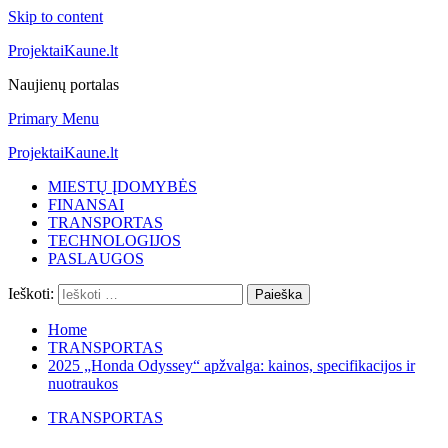
Skip to content
ProjektaiKaune.lt
Naujienų portalas
Primary Menu
ProjektaiKaune.lt
MIESTŲ ĮDOMYBĖS
FINANSAI
TRANSPORTAS
TECHNOLOGIJOS
PASLAUGOS
Ieškoti:
Home
TRANSPORTAS
2025 „Honda Odyssey“ apžvalga: kainos, specifikacijos ir
nuotraukos
TRANSPORTAS