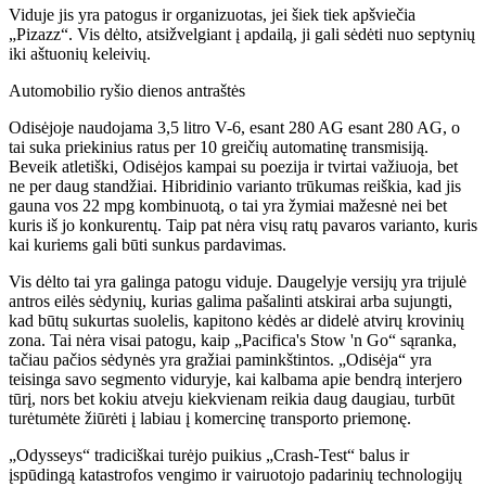
Viduje jis yra patogus ir organizuotas, jei šiek tiek apšviečia
„Pizazz“. Vis dėlto, atsižvelgiant į apdailą, ji gali sėdėti nuo septynių
iki aštuonių keleivių.
Automobilio ryšio dienos antraštės
Odisėjoje naudojama 3,5 litro V-6, esant 280 AG esant 280 AG, o
tai suka priekinius ratus per 10 greičių automatinę transmisiją.
Beveik atletiški, Odisėjos kampai su poezija ir tvirtai važiuoja, bet
ne per daug standžiai. Hibridinio varianto trūkumas reiškia, kad jis
gauna vos 22 mpg kombinuotą, o tai yra žymiai mažesnė nei bet
kuris iš jo konkurentų. Taip pat nėra visų ratų pavaros varianto, kuris
kai kuriems gali būti sunkus pardavimas.
Vis dėlto tai yra galinga patogu viduje. Daugelyje versijų yra trijulė
antros eilės sėdynių, kurias galima pašalinti atskirai arba sujungti,
kad būtų sukurtas suolelis, kapitono kėdės ar didelė atvirų krovinių
zona. Tai nėra visai patogu, kaip „Pacifica's Stow 'n Go“ sąranka,
tačiau pačios sėdynės yra gražiai paminkštintos. „Odisėja“ yra
teisinga savo segmento viduryje, kai kalbama apie bendrą interjero
tūrį, nors bet kokiu atveju kiekvienam reikia daug daugiau, turbūt
turėtumėte žiūrėti į labiau į komercinę transporto priemonę.
„Odysseys“ tradiciškai turėjo puikius „Crash-Test“ balus ir
įspūdingą katastrofos vengimo ir vairuotojo padarinių technologijų