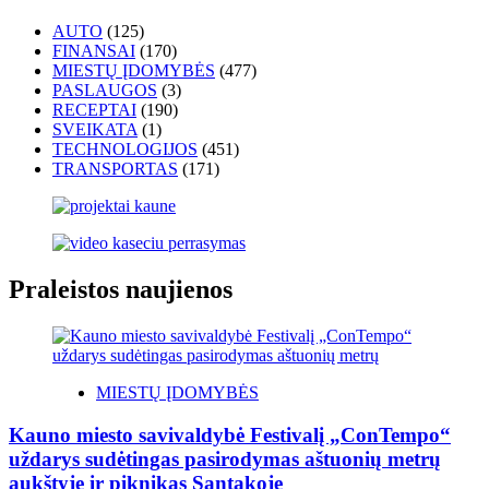
AUTO
(125)
FINANSAI
(170)
MIESTŲ ĮDOMYBĖS
(477)
PASLAUGOS
(3)
RECEPTAI
(190)
SVEIKATA
(1)
TECHNOLOGIJOS
(451)
TRANSPORTAS
(171)
Praleistos naujienos
MIESTŲ ĮDOMYBĖS
Kauno miesto savivaldybė Festivalį „ConTempo“
uždarys sudėtingas pasirodymas aštuonių metrų
aukštyje ir piknikas Santakoje