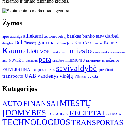
reklamos ir turinio talpinimo kreiptis.
Žymos
atliekami
darbai
bankas
banko
automobilių
apie
apžvalga
BMW
gamina
Dėl
Kaune
Kaip
Finansų
kas
iš
daugiau
iki
istorija
Kaunas
Kauno
miesto
Lietuvos
maisto
neeksploatuojama
mano
naują
pora
priežiūros
NUVEŽTI
nuo
paslaugų
pratybos
PRIEMONIŲ
priemonė
savivaldybė
PRIVERSTINAI
rinkos
receptas
sprendimai
UAB
vandenys
virėjų
transporto
vyksta
Vištienos
Kategorijos
MIESTŲ
FINANSAI
AUTO
ĮDOMYBĖS
RECEPTAI
PASLAUGOS
SVEIKATA
TECHNOLOGIJOS
TRANSPORTAS