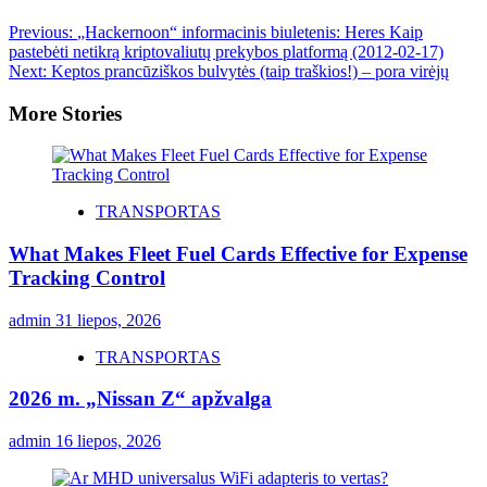
Previous:
„Hackernoon“ informacinis biuletenis: Heres Kaip
pastebėti netikrą kriptovaliutų prekybos platformą (2012-02-17)
Next:
Keptos prancūziškos bulvytės (taip traškios!) – pora virėjų
More Stories
TRANSPORTAS
What Makes Fleet Fuel Cards Effective for Expense
Tracking Control
admin
31 liepos, 2026
TRANSPORTAS
2026 m. „Nissan Z“ apžvalga
admin
16 liepos, 2026