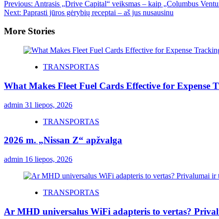
Previous:
Antrasis „Drive Capital“ veiksmas – kaip „Columbus Ventu
Next:
Paprasti jūros gėrybių receptai – aš jus nusausinu
More Stories
TRANSPORTAS
What Makes Fleet Fuel Cards Effective for Expense 
admin
31 liepos, 2026
TRANSPORTAS
2026 m. „Nissan Z“ apžvalga
admin
16 liepos, 2026
TRANSPORTAS
Ar MHD universalus WiFi adapteris to vertas? Priva