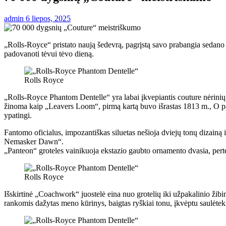
admin
6 liepos, 2025
„Rolls-Royce“ pristato naują šedevrą, pagrįstą savo prabangia sedano 
padovanoti tėvui tėvo dieną.
Rolls Royce
„Rolls-Royce Phantom Dentelle“ yra labai įkvepiantis couture nėrinių 
žinoma kaip „Leavers Loom“, pirmą kartą buvo išrastas 1813 m., O pas
ypatingi.
Fantomo oficialus, impozantiškas siluetas nešioja dviejų tonų dizainą ir
Nemasker Dawn“.
„Panteon“ groteles vainikuoja ekstazio gaubto ornamento dvasia, perteik
Rolls Royce
Išskirtinė „Coachwork“ juostelė eina nuo grotelių iki užpakalinio žibinto 
rankomis dažytas meno kūrinys, baigtas ryškiai tonu, įkvėptu saulėtek