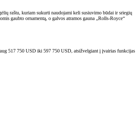
ėlių raštu, kuriam sukurti naudojami keli susiuvimo būdai ir sriegių
inčiomis gaubto ornamentą, o galvos atramos gauna „Rolls-Royce“
aug 517 750 USD iki 597 750 USD, atsižvelgiant į įvairias funkcijas