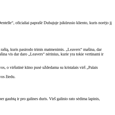
lle“, oficialiai paprašė Dubajuje įsikūrusio kliento, kuris norėjo jį
 raštą, kuris pasirodo trimis matmenimis. „Leavers“ mašina, dar
na vis dar daro „Leavers“ nėrinius, kurie yra tokie vertinami ir
lvos, o viršutinė kūno pusė uždedama su kristalais virš „Palais
vos žiedu.
 per gaubtą ir pro galines duris. Virš galinio rato sėdima lapinis,