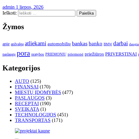
admin
1 liepos, 2026
Ieškoti:
Žymos
atliekami
darbai
bankas
banko
automobilių
apie
apžvalga
daugia
BMW
pora
priežiūros
PRIVERSTINAI
paslaugų
pratybos
PRIEMONIŲ
priemonė
Kategorijos
AUTO
(125)
FINANSAI
(170)
MIESTŲ ĮDOMYBĖS
(477)
PASLAUGOS
(3)
RECEPTAI
(190)
SVEIKATA
(1)
TECHNOLOGIJOS
(451)
TRANSPORTAS
(171)