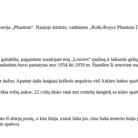
serija „Phantom“. Naujojo kūrinio, vadinamo „Rolls-Royce Phantom Dente
gabalėliu, pagamintu naudojant retą „Leavers“ mašiną ir laikantis gėlių
kutinis buvo pastatytas nuo 1954 iki 1959 m. Šiandien ši senovinė maši
 dažus; Apatinė dalis baigiasi krištolo atspalviu virš Arkties baltos spa
ta rožių aukse. 22 colių disko ratai turi centrinį dangtelį su kūno spal
iš abiejų pusių, o kita linija, esanti šalia jos, eina balta trenerio linija
io spalvos.