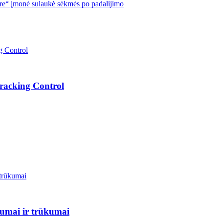
re“ įmonė sulaukė sėkmės po padalijimo
Tracking Control
lumai ir trūkumai