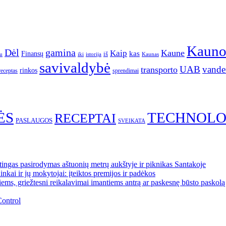
Kaun
gamina
Dėl
Kaune
Kaip
Finansų
kas
iš
u
iki
istorija
Kaunas
savivaldybė
UAB
vande
transporto
rinkos
receptas
sprendimai
ĖS
TECHNOLO
RECEPTAI
PASLAUGOS
SVEIKATA
ngas pasirodymas aštuonių metrų aukštyje ir piknikas Santakoje
kai ir jų mokytojai: įteiktos premijos ir padėkos
ems, griežtesni reikalavimai imantiems antrą ar paskesnę būsto paskolą
Control