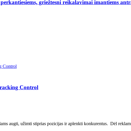
erkantiesiems, griežtesni reikalavimai imantiems antr
Tracking Control
ms augti, užimti stiprias pozicijas ir aplenkti konkurentus. Dėl reklamos