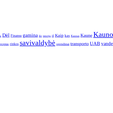
Kaun
gamina
Dėl
Kaune
Kaip
Finansų
kas
iš
u
iki
istorija
Kaunas
savivaldybė
UAB
vande
transporto
rinkos
receptas
sprendimai