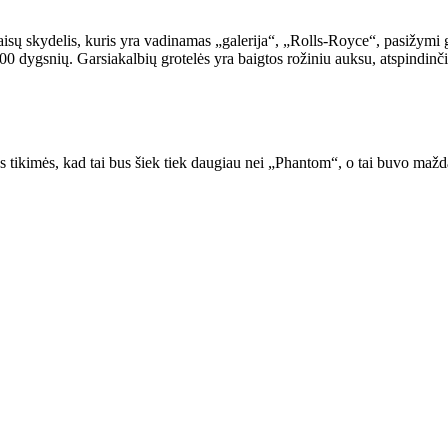
aisų skydelis, kuris yra vadinamas „galerija“, „Rolls-Royce“, pasižymi g
 000 dygsnių. Garsiakalbių grotelės yra baigtos rožiniu auksu, atspind
tikimės, kad tai bus šiek tiek daugiau nei „Phantom“, o tai buvo mažd