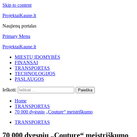
Skip to content
ProjektaiKaune.lt
Naujienų portalas
Primary Menu
ProjektaiKaune.lt
MIESTŲ ĮDOMYBĖS
FINANSAI
TRANSPORTAS
TECHNOLOGIJOS
PASLAUGOS
Ieškoti:
Home
TRANSPORTAS
70 000 dygsnių „Couture“ meistriškumo
TRANSPORTAS
70 000 dygsnių „Couture“ meistriškumo