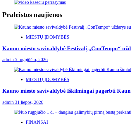
Praleistos naujienos
MIESTŲ ĮDOMYBĖS
Kauno miesto savivaldybė Festivalį „ConTempo“ užda
admin
5 rugpjūčio, 2026
MIESTŲ ĮDOMYBĖS
Kauno miesto savivaldybė Iškilmingai pagerbti Kauno 
admin
31 liepos, 2026
FINANSAI