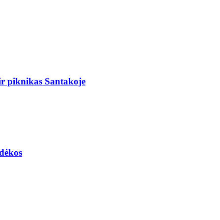
r piknikas Santakoje
adėkos