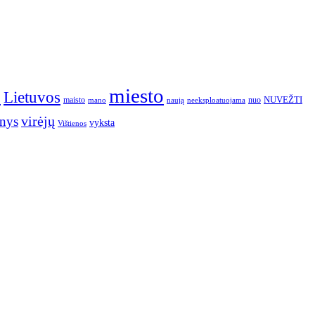
o
miesto
Lietuvos
NUVEŽTI
nuo
maisto
neeksploatuojama
mano
naują
nys
virėjų
vyksta
Vištienos