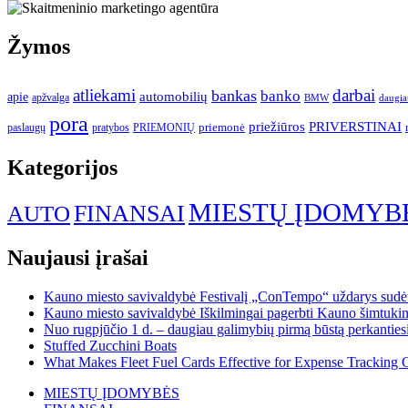
Žymos
atliekami
darbai
bankas
banko
automobilių
apie
apžvalga
daugia
BMW
pora
priežiūros
PRIVERSTINAI
paslaugų
pratybos
PRIEMONIŲ
priemonė
Kategorijos
MIESTŲ ĮDOMYB
FINANSAI
AUTO
Naujausi įrašai
Kauno miesto savivaldybė Festivalį „ConTempo“ uždarys sudėti
Kauno miesto savivaldybė Iškilmingai pagerbti Kauno šimtukinin
Nuo rugpjūčio 1 d. – daugiau galimybių pirmą būstą perkantiesi
Stuffed Zucchini Boats
What Makes Fleet Fuel Cards Effective for Expense Tracking 
MIESTŲ ĮDOMYBĖS