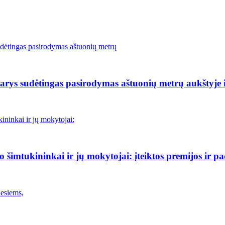
rys sudėtingas pasirodymas aštuonių metrų aukštyje i
šimtukininkai ir jų mokytojai: įteiktos premijos ir p