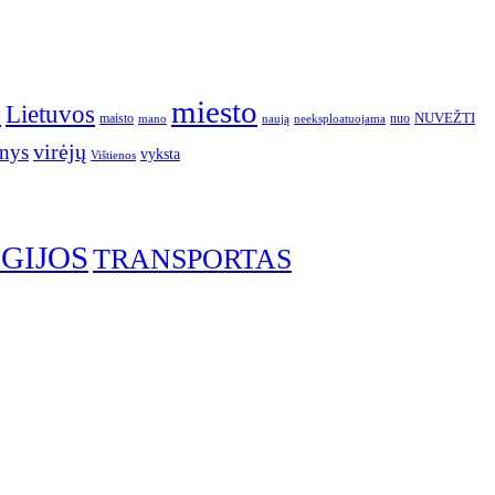
o
miesto
Lietuvos
NUVEŽTI
nuo
maisto
neeksploatuojama
mano
naują
nys
virėjų
vyksta
Vištienos
GIJOS
TRANSPORTAS